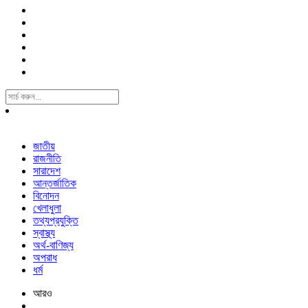
Search
For:
জাতীয়
রাজনীতি
সারাদেশ
আন্তর্জাতিক
বিনোদন
খেলাধুলা
তথ্যপ্রযুক্তি
স্বাস্থ্য
অর্থ-বাণিজ্য
অপরাধ
ধর্ম
আরও