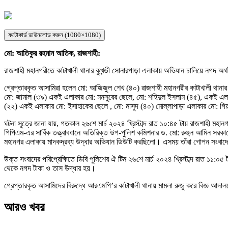
ফটোকার্ড ডাউনলোড করুন (1080×1080)
মো: আতিকুর রহমান আতিক, রাজশাহী:
রাজশাহী মহানগরীতে কাটাখালী থানার কুখন্ডী সোনারপাড়া এলাকায় অভিযান চালিয়ে নগদ অর্থ
গ্রেপ্তারকৃত আসামিরা হলেন মো: আজিজুল শেখ (৪০) রাজশাহী মহানগরীর কাটাখালী থান
মো: জামাল (৩৯) একই এলাকার মো: মনসুরের ছেলে, মো: শহিদুল ইসলাম (৪৫), একই এলা
(২২) একই এলাকার মো: ইসাহাকের ছেলে , মো: মাসুদ (৪০) মোল্লাপাড়া এলাকার মো: গিয়া
ঘটনা সূত্রে জানা যায়, গতকাল ২৬শে মার্চ ২০২৪ খ্রিস্টাব্দ রাত ১০:৪৫ টায় রাজশাহী ম
পিপিএম-এর সার্বিক তত্ত্বাবধানে অতিরিক্ত উপ-পুলিশ কমিশনার ড. মো: রুহুল আমিন সরকা
মহানগর এলাকায় মাদকদ্রব্য উদ্ধার অভিযান ডিউটি করছিলো। এসময় তাঁরা গোপন সংবাদের 
উক্ত সংবাদের পরিপ্রেক্ষিতে ডিবি পুলিশের ঐ টিম ২৬শে মার্চ ২০২৪ খ্রিস্টাব্দ রাত ১১
থেকে নগদ টাকা ও তাস উদ্ধার হয়।
গ্রেপ্তারকৃত আসামিদের বিরুদ্ধে আরএমপি’র কাটাখালী থানায় মামলা রুজু করে বিজ্ঞ আদ
আরও খবর