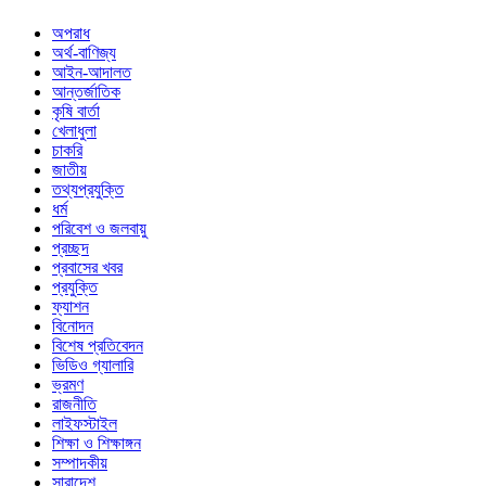
অপরাধ
অর্থ-বাণিজ্য
আইন-আদালত
আন্তর্জাতিক
কৃষি বার্তা
খেলাধুলা
চাকরি
জাতীয়
তথ্যপ্রযুক্তি
ধর্ম
পরিবেশ ও জলবায়ু
প্রচ্ছদ
প্রবাসের খবর
প্রযুক্তি
ফ্যাশন
বিনোদন
বিশেষ প্রতিবেদন
ভিডিও গ্যালারি
ভ্রমণ
রাজনীতি
লাইফস্টাইল
শিক্ষা ও শিক্ষাঙ্গন
সম্পাদকীয়
সারাদেশ