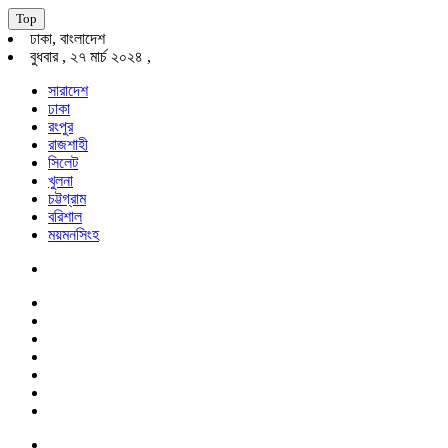
Top
ঢাকা, বাংলাদেশ
বুধবার , ২৭ মার্চ ২০২৪ ,
সারাদেশ
ঢাকা
রংপুর
রাজশাহী
সিলেট
খুলনা
চট্টগ্রাম
বরিশাল
ময়মনসিংহ