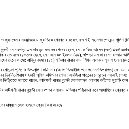
 ও জুয়া খেলার সরঞ্জামসহ ৮ জুয়াড়িকে গ্রেপ্তার করেছে রাজশাহী মহানগর গোয়েন্দা পুলিশ (ড
ার কুখন্ডী সোনারপাড়া এলাকার মৃত মকসেদ শেখের ছেলে, মো: জাকির হোসেন (৩৫) একই এল
কার মৃত নজের মন্ডলের ছেলে, মো: আনারুল ইসলাম (২৯), খাঁপাড়া এলাকার মো: রমজান আ
সের ছেলে ও মো: হাবিবুর রহমান (৪৫) মতিহার থানার বামন শিখড় এলাকার মৃত শাহালাল মন্
হানগর গোয়েন্দা পুলিশের উপ-পুলিশ কমিশনার (অতি: ডিআইজি পদে পদোন্নতিপ্রাপ্ত) কে. এম.
রের দিকনির্দেশনায় সহকারী পুলিশ কমিশনার মোসা: আরজিনা খাতুনের নেতৃত্বে এসআই মোহা: আব
ভিত্তিতে জানতে পারেন, কাটাখালী থানার কুখন্ডী সোনারপাড়া এলাকায় কতিপয় জুয়াড়ি তাস
:০৫ টায় কাটাখালী থানার কুখন্ডী সোনারপাড়া এলাকায় অভিযান পরিচালনা করে আসামিদের গ্রেপ্
ালতের মাধ্যমে জেল হাজতে প্রেরণ করা হয়েছে।