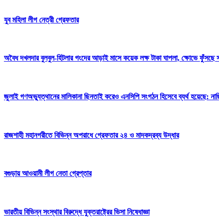
যুব মহিলা লীগ নেত্রী গ্রেফতার
অবৈধ দখলদার বুলবুল-হিটলার গংদের আড়াই মাসে কয়েক লক্ষ টাকা ঘাপলা, ক্ষোভে ফুঁসছে 
জুলাই গণঅভ্যুত্থানের মালিকানা ছিনতাই করেও এনসিপি সংগঠন হিসেবে ব্যর্থ হয়েছে: নাছ
রাজশাহী মহানগরীতে বিভিন্ন অপরাধে গ্রেফতার ২৪ ও মাদকদ্রব্য উদ্ধার
বগুড়ায় আওয়ামী লীগ নেতা গ্রেপ্তার
ভারতীয় বিভিন্ন সংস্থার বিরুদ্ধে যুক্তরাষ্ট্রের ভিসা নিষেধাজ্ঞা