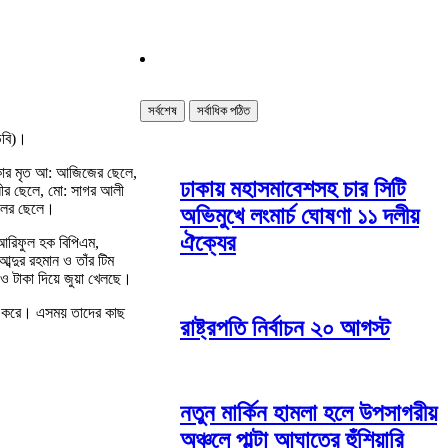
সর্বশেষ
সর্বাধিক পঠিত
িবি)।
াকার মৃত আ: আজিজের ছেলে,
ঢাকায় মহাসমাবেশসহ চার সিটি
লীর ছেলে, মো: সাগর আলী
ডলের ছেলে।
অভিমুখে লংমার্চ ঘোষণা ১১ দলীয়
ঐক্যের
 আরিফুল হক বিপিএম,
্দুর রহমান ও তাঁর টিম
 ও টাকা দিয়ে জুয়া খেলছে।
তার করে। এসময় তাদের কাছ
রাষ্ট্রপতি নির্বাচন ২০ আগস্ট
নতুন মার্কিন হামলা হলে উপসাগরীয়
অঞ্চলে পাল্টা আঘাতের হুঁশিয়ারি