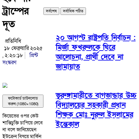
ট্রাম্পের
সর্বশেষ
সর্বাধিক পঠিত
দূত
২০ আগস্ট রাষ্ট্রপতি নির্বাচন :
প্রতিনিধি
মির্জা ফখরুলকে ঘিরে
১৮ ফেব্রুয়ারি ২০২৫
, ২:২০:১৮
প্রিন্ট
আলোচনা, প্রার্থী দেবে না
সংস্করণ
জামায়াত
ভূরুঙ্গামারীতে বাগভান্ডার উচ্চ
ফটোকার্ড ডাউনলোড
বিদ্যালয়ের সহকারী প্রধান
করুন (1080×1080)
শিক্ষক মোঃ নুরুল ইসলামের
কিয়েভের ওপর কেউ
ইন্তেকাল
শান্তিচুক্তি চাপিয়ে দেবে
না বলে জানিয়েছেন
ইউক্রেন বিষয়ে মার্কিন