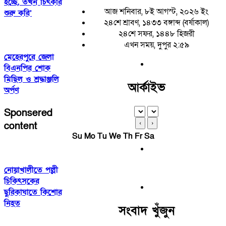
হচ্ছে, তখন চিৎকার
আজ শনিবার, ৮ই আগস্ট, ২০২৬ ইং
শুরু করি’
২৪শে শ্রাবণ, ১৪৩৩ বঙ্গাব্দ (বর্ষাকাল)
২৪শে সফর, ১৪৪৮ হিজরী
এখন সময়, দুপুর ২:৫৯
মেহেরপুরে জেলা
বিএনপির শোক
মিছিল ও শ্রদ্ধাঞ্জলি
আর্কাইভ
অর্পণ
Sponsered
‹
›
content
Su
Mo
Tu
We
Th
Fr
Sa
নোয়াখালীতে পল্লী
চিকিৎসকের
ছুরিকাঘাতে কিশোর
নিহত
সংবাদ খুঁজুন