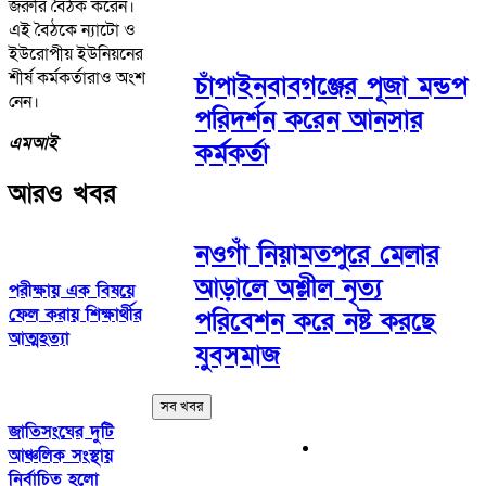
জরুরি বৈঠক করেন।
এই বৈঠকে ন্যাটো ও
ইউরোপীয় ইউনিয়নের
শীর্ষ কর্মকর্তারাও অংশ
চাঁপাইনবাবগঞ্জের পূজা মন্ডপ
নেন।
পরিদর্শন করেন আনসার
এমআই
কর্মকর্তা
আরও খবর
নওগাঁ নিয়ামতপুরে মেলার
আড়ালে অশ্লীল নৃত্য
পরীক্ষায় এক বিষয়ে
ফেল করায় শিক্ষার্থীর
পরিবেশন করে নষ্ট করছে
আত্মহত্যা
যুবসমাজ
সব খবর
জাতিসংঘের দুটি
আঞ্চলিক সংস্থায়
নির্বাচিত হলো