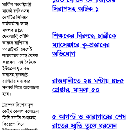
মার্কিন পররাষ্ট্রমন্ত্রী
সিরাপসহ আটক ১
মার্কো রুবিওসহ
দেশটির সিনিয়র
কর্মকর্তারা আজ
মঙ্গলবার (১৮
শিক্ষকের বিরুদ্ধে ছাত্রীকে
ফেব্রুয়ারি) সৌদি
আরবে রাশিয়ার
ম্যাসেঞ্জারে কু-প্রস্তাবের
পররাষ্ট্রমন্ত্রী সের্গেই
অভিযোগ
লাভরভের সঙ্গে বৈঠক
করবেন। এই বৈঠকে
ইউক্রেন যুদ্ধ বন্ধ
করাসহ যুক্তরাষ্ট্র-
রাজধানীতে ২৪ ঘণ্টায় ৪৮৫
রাশিয়ার মধ্যকার
সম্পর্ক নিয়ে আলোচনা
গ্রেপ্তার, মামলা ৫০
হবে।
ট্রাম্পের বিশেষ দূত
কেইথ কেলগ বলেছেন,
৫ আগস্ট ও কারাগারের শেষ
তিনি চলতি সপ্তাহেই
কিয়েভে গিয়ে
রাতের স্মৃতি তুলে ধরলেন