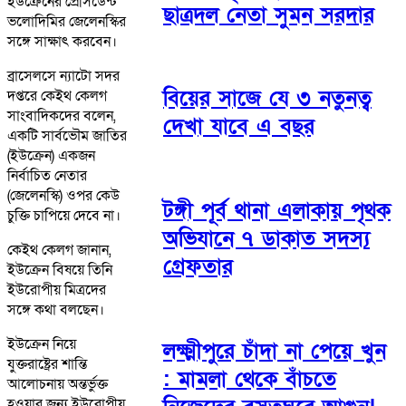
ইউক্রেনের প্রেসিডেন্ট
ছাত্রদল নেতা সুমন সরদার
ভলোদিমির জেলেনস্কির
সঙ্গে সাক্ষাৎ করবেন।
ব্রাসেলসে ন্যাটো সদর
বিয়ের সাজে যে ৩ নতুনত্ব
দপ্তরে কেইথ কেলগ
সাংবাদিকদের বলেন,
দেখা যাবে এ বছর
একটি সার্বভৌম জাতির
(ইউক্রেন) একজন
নির্বাচিত নেতার
(জেলেনস্কি) ওপর কেউ
টঙ্গী পূর্ব থানা এলাকায় পৃথক
চুক্তি চাপিয়ে দেবে না।
অভিযানে ৭ ডাকাত সদস্য
কেইথ কেলগ জানান,
গ্রেফতার
ইউক্রেন বিষয়ে তিনি
ইউরোপীয় মিত্রদের
সঙ্গে কথা বলছেন।
ইউক্রেন নিয়ে
লক্ষ্মীপুরে চাঁদা না পেয়ে খুন
যুক্তরাষ্ট্রের শান্তি
: মামলা থেকে বাঁচতে
আলোচনায় অন্তর্ভুক্ত
হওয়ার জন্য ইউরোপীয়