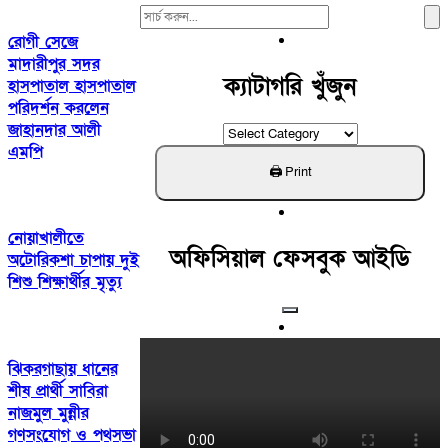
Search
For:
রোগী সেজে
মাদারীপুর সদর
ক্যাটাগরি খুঁজুন
হাসপাতাল হাসপাতাল
পরিদর্শন করলেন
জাহানদার আলী
ক্যাটাগরি
এমপি
খুঁজুন
নোয়াখালীতে
অফিসিয়াল ফেসবুক আইডি
অটোরিকশা চাপায় দুই
শিশু শিক্ষার্থীর মৃত্যু
ঝিকরগাছায় ধানের
শীষ প্রার্থী সাবিরা
নাজমুল মুন্নীর
গণসংযোগ ও পথসভা