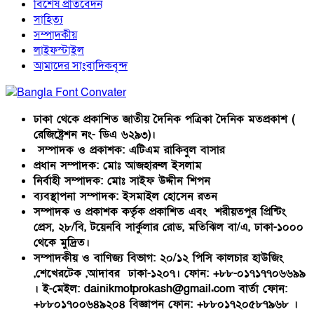
বিশেষ প্রতিবেদন
সাহিত্য
সম্পাদকীয়
লাইফস্টাইল
আমাদের সাংবাদিকবৃন্দ
ঢাকা থেকে প্রকাশিত জাতীয় দৈনিক পত্রিকা দৈনিক মতপ্রকাশ (
রেজিষ্ট্রেশন নং- ডিএ ৬২৯৩)।
সম্পাদক ও প্রকাশক: এটিএম রাকিবুল বাসার
প্রধান সম্পাদক: মোঃ আজহারুল ইসলাম
নির্বাহী সম্পাদক: মোঃ সাইফ উদ্দীন শিপন
ব্যবস্থাপনা সম্পাদক: ইসমাইল হোসেন রতন
সম্পাদক ও প্রকাশক কর্তৃক প্রকাশিত এবং শরীয়তপুর প্রিন্টিং
প্রেস, ২৮/বি, টয়েনবি সার্কুলার রোড, মতিঝিল বা/এ, ঢাকা-১০০০
থেকে মুদ্রিত।
সম্পাদকীয় ও বাণিজ্য বিভাগ: ২০/১২ পিসি কালচার হাউজিং
,শেখেরটেক ,আদাবর ঢাকা-১২০৭। ফোন: +৮৮-০১৭১৭৭০৬৬৯৯
। ই-মেইল: dainikmotprokash@gmail.com বার্তা ফোন:
+৮৮০১৭০০৬৪৯২০৪ বিজ্ঞাপন ফোন: +৮৮০১৭২০৫৮৭৯৬৮ ।