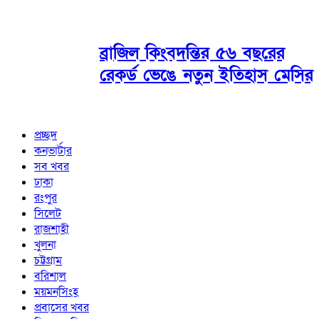
ব্রাজিল কিংবদন্তির ৫৬ বছরের
রেকর্ড ভেঙে নতুন ইতিহাস মেসির
প্রচ্ছদ
কনভার্টার
সব খবর
ঢাকা
রংপুর
সিলেট
রাজশাহী
খুলনা
চট্টগ্রাম
বরিশাল
ময়মনসিংহ
প্রবাসের খবর