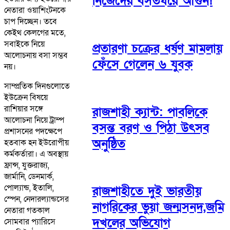
নিজেদের বসতঘরে আগুন!
নেতারা ওয়াশিংটনকে
চাপ দিচ্ছেন। তবে
কেইথ কেলগের মতে,
সবাইকে নিয়ে
প্রতারণা চক্রের ধর্ষণ মামলায়
আলোচনায় বসা সম্ভব
ফেঁসে গেলেন ৬ যুবক
নয়।
সাম্প্রতিক দিনগুলোতে
ইউক্রেন বিষয়ে
রাশিয়ার সঙ্গে
রাজশাহী ক্যান্ট: পাবলিকে
আলোচনা নিয়ে ট্রাম্প
বসন্ত বরণ ও পিঠা উৎসব
প্রশাসনের পদক্ষেপে
অনুষ্ঠিত
হতবাক হন ইউরোপীয়
কর্মকর্তারা। এ অবস্থায়
ফ্রান্স, যুক্তরাজ্য,
জার্মানি, ডেনমার্ক,
পোল্যান্ড, ইতালি,
রাজশাহীতে দুই ভারতীয়
স্পেন, নেদারল্যান্ডসের
নাগরিকের ভুয়া জন্মসনদ,জমি
নেতারা গতকাল
দখলের অভিযোগ
সোমবার প্যারিসে