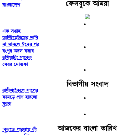
ফেসবুকে আমরা
বাংলাদেশ
এক সপ্তাহ
আল্টিমেটামের দাবি
না মানলে ঈদের পর
রংপুর অচল করার
হুশিয়ারি: সাবেক
মেয়র মোস্তফা
বিভাগীয় সংবাদ
রাণীশংকৈলে সাপের
কামড়ে প্রাণ হারলো
যুবক
আজকের বাংলা তারিখ
‘বুঝতে পারলাম কী