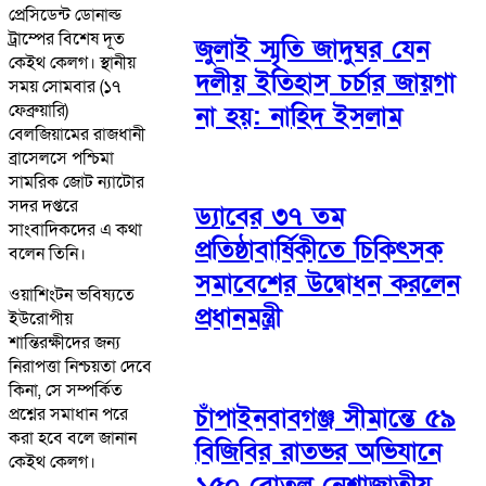
প্রেসিডেন্ট ডোনাল্ড
ট্রাম্পের বিশেষ দূত
জুলাই স্মৃতি জাদুঘর যেন
কেইথ কেলগ। স্থানীয়
দলীয় ইতিহাস চর্চার জায়গা
সময় সোমবার (১৭
ফেব্রুয়ারি)
না হয়: নাহিদ ইসলাম
বেলজিয়ামের রাজধানী
ব্রাসেলসে পশ্চিমা
সামরিক জোট ন্যাটোর
সদর দপ্তরে
ড্যাবের ৩৭ তম
সাংবাদিকদের এ কথা
প্রতিষ্ঠাবার্ষিকীতে চিকিৎসক
বলেন তিনি।
সমাবেশের উদ্বোধন করলেন
ওয়াশিংটন ভবিষ্যতে
প্রধানমন্ত্রী
ইউরোপীয়
শান্তিরক্ষীদের জন্য
নিরাপত্তা নিশ্চয়তা দেবে
কিনা, সে সম্পর্কিত
চাঁপাইনবাবগঞ্জ সীমান্তে ৫৯
প্রশ্নের সমাধান পরে
করা হবে বলে জানান
বিজিবির রাতভর অভিযানে
কেইথ কেলগ।
১৫০ বোতল নেশাজাতীয়