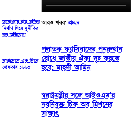
অযোধ্যায় রাম মন্দির
আরও খবর:
প্রচ্ছদ
নির্মাণ ঘিরে দুর্নীতির
বড় অভিযোগ
পলাতক ফ্যাসিবাদের পুনরুত্থান
রোধে জাতীয় ঐক্য দৃঢ় করতে
সারাদেশে এক দিনে
হবে: মাহ্দী আমিন
গ্রেফতার ১৬৬৫
স্বরাষ্ট্রমন্ত্রীর সঙ্গে আইওএম’র
নবনিযুক্ত চিফ অব মিশনের
সাক্ষাৎ