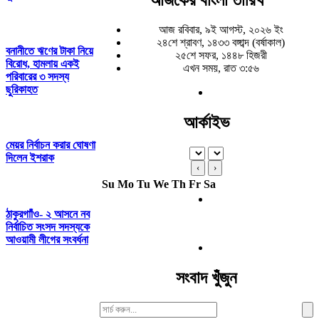
আজ রবিবার, ৯ই আগস্ট, ২০২৬ ইং
২৪শে শ্রাবণ, ১৪৩৩ বঙ্গাব্দ (বর্ষাকাল)
বনানীতে ঋণের টাকা নিয়ে
২৫শে সফর, ১৪৪৮ হিজরী
বিরোধ, হামলায় একই
এখন সময়, রাত ৩:৫৬
পরিবারের ৩ সদস্য
ছুরিকাহত
আর্কাইভ
মেয়র নির্বাচন করার ঘোষণা
দিলেন ইশরাক
‹
›
Su
Mo
Tu
We
Th
Fr
Sa
ঠাকুরগাাঁও- ২ আসনে নব
নির্বাচিত সংসদ সদস্যকে
আওয়ামী লীগের সংবর্ধনা
সংবাদ খুঁজুন
Search