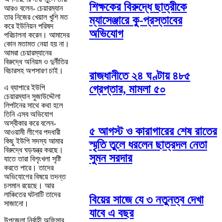
শিক্ষকের বিরুদ্ধে ছাত্রীকে
আরও বলেন- চেয়ারম্যান
তার নিজের খেয়াল খুশি মত
ম্যাসেঞ্জারে কু-প্রস্তাবের
করে ইউনিয়ন পরিষদ
অভিযোগ
পরিচালনা করেন। আমাদের
কোন মতামত নেয়া হয় না।
আমরা চেয়ারম্যানের
বিরুদ্ধে অনিয়ম ও দুর্নীতির
বিচারসহ অপসারণ চাই।
রাজধানীতে ২৪ ঘণ্টায় ৪৮৫
গ্রেপ্তার, মামলা ৫০
এ ব্যাপারে ইউপি
চেয়ারম্যান সুজাউদ্দৌলা
লিপটনের সাথে কথা হলে
তিনি এসব অভিযোগ
অস্বীকার করে বলেন-
৫ আগস্ট ও কারাগারের শেষ রাতের
আওয়ামী লীগের পদধারী
কিছু ইউপি সদস্য আমার
স্মৃতি তুলে ধরলেন ছাত্রদল নেতা
বিরুদ্ধে ঘড়যন্ত্র করছে।
সুমন সরদার
যাতে তারা বিশৃংখলা সৃষ্টি
করতে পারে। তাদের
অভিযোগের বিষয়ে তদন্ত
চলমান রয়েছে। আর
লাঞ্চিতের ঘটনাটি তাদের
বিয়ের সাজে যে ৩ নতুনত্ব দেখা
সাজানো।
যাবে এ বছর
উপজেলা নির্বাহী অফিসার