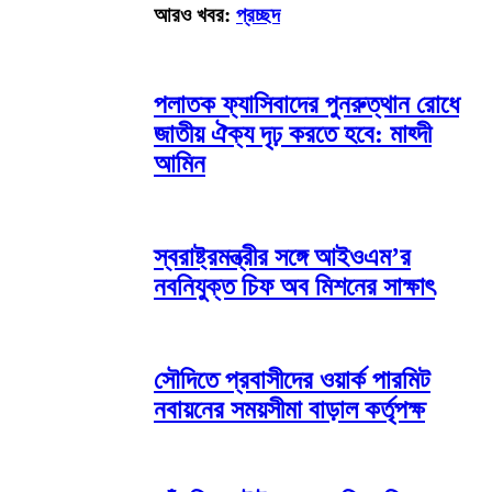
আরও খবর:
প্রচ্ছদ
পলাতক ফ্যাসিবাদের পুনরুত্থান রোধে
জাতীয় ঐক্য দৃঢ় করতে হবে: মাহ্দী
আমিন
স্বরাষ্ট্রমন্ত্রীর সঙ্গে আইওএম’র
নবনিযুক্ত চিফ অব মিশনের সাক্ষাৎ
সৌদিতে প্রবাসীদের ওয়ার্ক পারমিট
নবায়নের সময়সীমা বাড়াল কর্তৃপক্ষ