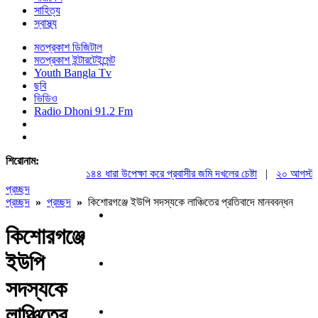
সাহিত্য
স্বাস্থ্য
মতপ্রকাশ ডিজিটাল
মতপ্রকাশ ইন্টারটেইন্মেন্ট
Youth Bangla Tv
ছবি
ভিডিও
Radio Dhoni 91.2 Fm
শিরোনাম:
১৪৪ ধারা উপেক্ষা করে প্রবাসীর জমি দখলের চেষ্টা
|
২০ আগস্ট রাষ্ট
প্রচ্ছদ
প্রচ্ছদ
»
প্রচ্ছদ
»
কিশোরগঞ্জে ইউপি সদস্যকে লাঞ্চিতের প্রতিবাদে মানববন্ধন
কিশোরগঞ্জে
ইউপি
সদস্যকে
লাঞ্চিতের