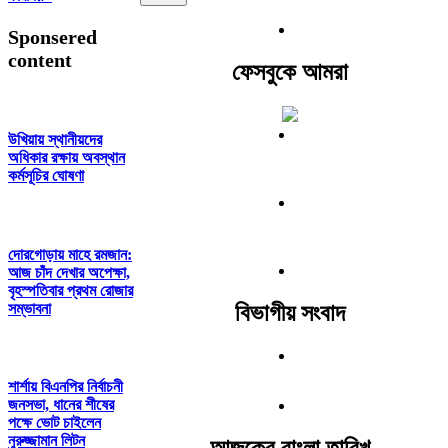
Sponsered
content
ফেসবুকে আমরা
উখিয়ায় স্থানীয়দের
অধিকার রক্ষায় অবস্থান
কর্মসূচির ঘোষণা
দোরগোড়ায় মাহে রমজান:
আজ চাঁদ দেখার অপেক্ষা,
বৃহস্পতিবার প্রথম রোজার
সম্ভাবনা
বিভাগীয় সংবাদ
শার্শায় বিএনপির নির্বাচনী
জনসভা, ধানের শীষের
পক্ষে ভোট চাইলেন
নুরুজ্জামান লিটন
আজকের বাংলা তারিখ