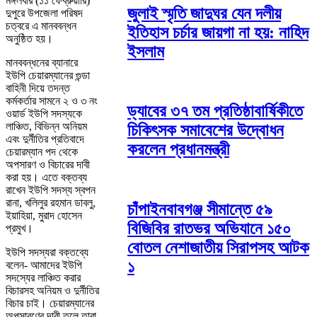
মঙ্গলবার (১১ ফেব্রুয়ারি)
জুলাই স্মৃতি জাদুঘর যেন দলীয়
দুপুরে উপজেলা পরিষদ
চত্বরে এ মানববন্ধন
ইতিহাস চর্চার জায়গা না হয়: নাহিদ
অনুষ্ঠিত হয়।
ইসলাম
মানববন্ধনের ব্যানারে
ইউপি চেয়ারম্যানের গুন্ডা
বাহিনী দিয়ে তদন্ত
কর্মকর্তার সামনে ২ ও ৩ নং
ড্যাবের ৩৭ তম প্রতিষ্ঠাবার্ষিকীতে
ওয়ার্ড ইউপি সদস্যকে
লাঞ্চিত, বিভিন্ন অনিয়ম
চিকিৎসক সমাবেশের উদ্বোধন
এবং দুর্নীতির প্রতিবাদে
করলেন প্রধানমন্ত্রী
চেয়ারম্যান পদ থেকে
অপসারণ ও বিচারের দাবী
করা হয়। এতে বক্তব্য
রাখেন ইউপি সদস্য স্বপন
রানা, খলিলুর রহমান ডাবলু,
চাঁপাইনবাবগঞ্জ সীমান্তে ৫৯
ইয়াহিয়া, মুরাদ হোসেন
বিজিবির রাতভর অভিযানে ১৫০
প্রমুখ।
বোতল নেশাজাতীয় সিরাপসহ আটক
ইউপি সদস্যরা বক্তব্যে
১
বলেন- আমাদের ইউপি
সদস্যের লাঞ্চিত করার
বিচারসহ অনিয়ম ও দুর্নীতির
বিচার চাই। চেয়ারম্যানের
অপসারণের দাবী তুলে তারা