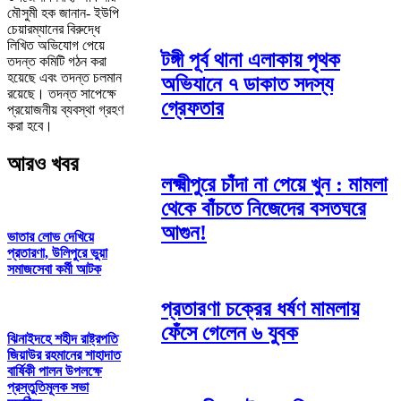
মৌসুমী হক জানান- ইউপি
চেয়ারম্যানের বিরুদ্ধে
লিখিত অভিযোগ পেয়ে
টঙ্গী পূর্ব থানা এলাকায় পৃথক
তদন্ত কমিটি গঠন করা
হয়েছে এবং তদন্ত চলমান
অভিযানে ৭ ডাকাত সদস্য
রয়েছে। তদন্ত সাপেক্ষে
গ্রেফতার
প্রয়োজনীয় ব্যবস্থা গ্রহণ
করা হবে।
আরও খবর
লক্ষ্মীপুরে চাঁদা না পেয়ে খুন : মামলা
থেকে বাঁচতে নিজেদের বসতঘরে
আগুন!
ভাতার লোভ দেখিয়ে
প্রতারণা, উলিপুরে ভুয়া
সমাজসেবা কর্মী আটক
প্রতারণা চক্রের ধর্ষণ মামলায়
ফেঁসে গেলেন ৬ যুবক
ঝিনাইদহে শহীদ রাষ্ট্রপতি
জিয়াউর রহমানের শাহাদাত
বার্ষিকী পালন উপলক্ষে
প্রস্তুতিমূলক সভা