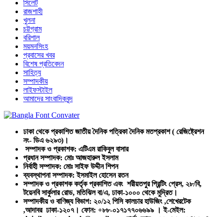
সিলেট
রাজশাহী
খুলনা
চট্টগ্রাম
বরিশাল
ময়মনসিংহ
প্রবাসের খবর
বিশেষ প্রতিবেদন
সাহিত্য
সম্পাদকীয়
লাইফস্টাইল
আমাদের সাংবাদিকবৃন্দ
ঢাকা থেকে প্রকাশিত জাতীয় দৈনিক পত্রিকা দৈনিক মতপ্রকাশ ( রেজিষ্ট্রেশন
নং- ডিএ ৬২৯৩)।
সম্পাদক ও প্রকাশক: এটিএম রাকিবুল বাসার
প্রধান সম্পাদক: মোঃ আজহারুল ইসলাম
নির্বাহী সম্পাদক: মোঃ সাইফ উদ্দীন শিপন
ব্যবস্থাপনা সম্পাদক: ইসমাইল হোসেন রতন
সম্পাদক ও প্রকাশক কর্তৃক প্রকাশিত এবং শরীয়তপুর প্রিন্টিং প্রেস, ২৮/বি,
টয়েনবি সার্কুলার রোড, মতিঝিল বা/এ, ঢাকা-১০০০ থেকে মুদ্রিত।
সম্পাদকীয় ও বাণিজ্য বিভাগ: ২০/১২ পিসি কালচার হাউজিং ,শেখেরটেক
,আদাবর ঢাকা-১২০৭। ফোন: +৮৮-০১৭১৭৭০৬৬৯৯ । ই-মেইল: