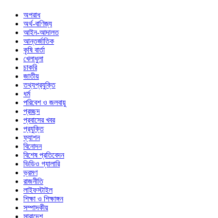
অপরাধ
অর্থ-বাণিজ্য
আইন-আদালত
আন্তর্জাতিক
কৃষি বার্তা
খেলাধুলা
চাকরি
জাতীয়
তথ্যপ্রযুক্তি
ধর্ম
পরিবেশ ও জলবায়ু
প্রচ্ছদ
প্রবাসের খবর
প্রযুক্তি
ফ্যাশন
বিনোদন
বিশেষ প্রতিবেদন
ভিডিও গ্যালারি
ভ্রমণ
রাজনীতি
লাইফস্টাইল
শিক্ষা ও শিক্ষাঙ্গন
সম্পাদকীয়
সারাদেশ