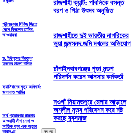
অনুষ্ঠিত
রাজশাহী ক্যান্ট: পাবলিকে বসন্ত
বরণ ও পিঠা উৎসব অনুষ্ঠিত
শ্রীলঙ্কায় সিরিজ জিতে
দেশে ফিরলেন তামিম-
রাজশাহীতে দুই ভারতীয় নাগরিকের
জাওয়াদরা
ভুয়া জন্মসনদ,জমি দখলের অভিযোগ
ড. ইউনূসের বিরুদ্ধে
দুদকের মামলা বাতিল
চাঁপাইনবাবগঞ্জের পূজা মন্ডপ
পরিদর্শন করেন আনসার কর্মকর্তা
ফ্যাসিবাদের মৃত্যু অনিবার্য:
জামায়াত আমির
নওগাঁ নিয়ামতপুরে মেলার আড়ালে
অশ্লীল নৃত্য পরিবেশন করে নষ্ট
অর্থ প্রতারণার মামলায়
করছে যুবসমাজ
আওয়ামী লীগ নেতা ও
আতিক বাবুর এক বছরের
কারাদণ্ড
সব খবর