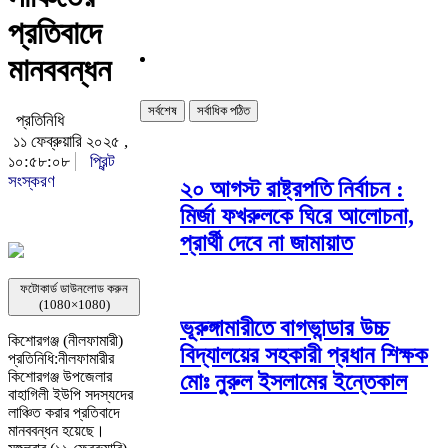
প্রতিবাদে
মানববন্ধন
সর্বশেষ
সর্বাধিক পঠিত
প্রতিনিধি
১১ ফেব্রুয়ারি ২০২৫ ,
১০:৫৮:০৮
প্রিন্ট
সংস্করণ
২০ আগস্ট রাষ্ট্রপতি নির্বাচন :
মির্জা ফখরুলকে ঘিরে আলোচনা,
প্রার্থী দেবে না জামায়াত
ফটোকার্ড ডাউনলোড করুন
(1080×1080)
ভূরুঙ্গামারীতে বাগভান্ডার উচ্চ
কিশোরগঞ্জ (নীলফামারী)
বিদ্যালয়ের সহকারী প্রধান শিক্ষক
প্রতিনিধি:নীলফামারীর
কিশোরগঞ্জ উপজেলার
মোঃ নুরুল ইসলামের ইন্তেকাল
বাহাগিলী ইউপি সদস্যদের
লাঞ্চিত করার প্রতিবাদে
মানববন্ধন হয়েছে।