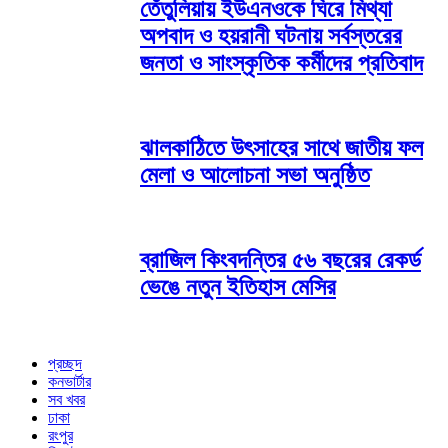
তেঁতুলিয়ায় ইউএনওকে ঘিরে মিথ্যা
অপবাদ ও হয়রানী ঘটনায় সর্বস্তরের
জনতা ও সাংস্কৃতিক কর্মীদের প্রতিবাদ
ঝালকাঠিতে উৎসাহের সাথে জাতীয় ফল
মেলা ও আলোচনা সভা অনুষ্ঠিত
ব্রাজিল কিংবদন্তির ৫৬ বছরের রেকর্ড
ভেঙে নতুন ইতিহাস মেসির
প্রচ্ছদ
কনভার্টার
সব খবর
ঢাকা
রংপুর