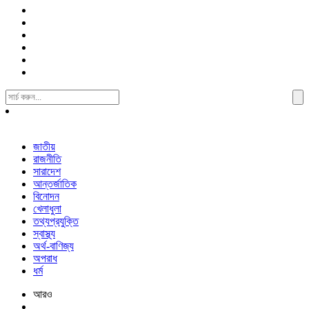
Search
For:
জাতীয়
রাজনীতি
সারাদেশ
আন্তর্জাতিক
বিনোদন
খেলাধুলা
তথ্যপ্রযুক্তি
স্বাস্থ্য
অর্থ-বাণিজ্য
অপরাধ
ধর্ম
আরও