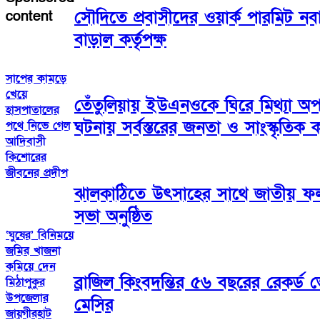
সৌদিতে প্রবাসীদের ওয়ার্ক পারমিট ন
content
বাড়াল কর্তৃপক্ষ
সাপের কামড়ে
খেয়ে
তেঁতুলিয়ায় ইউএনওকে ঘিরে মিথ্যা অ
হাসপাতালের
ঘটনায় সর্বস্তরের জনতা ও সাংস্কৃতিক কর
পথে নিভে গেল
আদিবাসী
কিশোরের
জীবনের প্রদীপ
ঝালকাঠিতে উৎসাহের সাথে জাতীয় 
সভা অনুষ্ঠিত
‘ঘুষের’ বিনিময়ে
জমির খাজনা
কমিয়ে দেন
ব্রাজিল কিংবদন্তির ৫৬ বছরের রেকর্ড
মিঠাপুকুর
উপজেলার
মেসির
জায়গীরহাট