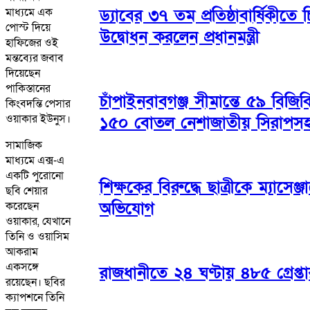
মাধ্যমে এক
ড্যাবের ৩৭ তম প্রতিষ্ঠাবার্ষিকী
পোস্ট দিয়ে
উদ্বোধন করলেন প্রধানমন্ত্রী
হাফিজের ওই
মন্তব্যের জবাব
দিয়েছেন
পাকিস্তানের
চাঁপাইনবাবগঞ্জ সীমান্তে ৫৯ বিজ
কিংবদন্তি পেসার
ওয়াকার ইউনুস।
১৫০ বোতল নেশাজাতীয় সিরাপস
সামাজিক
মাধ্যমে এক্স-এ
একটি পুরোনো
শিক্ষকের বিরুদ্ধে ছাত্রীকে ম্যাসেঞ্জা
ছবি শেয়ার
অভিযোগ
করেছেন
ওয়াকার, যেখানে
তিনি ও ওয়াসিম
আকরাম
একসঙ্গে
রাজধানীতে ২৪ ঘণ্টায় ৪৮৫ গ্রেপ্ত
রয়েছেন। ছবির
ক্যাপশনে তিনি