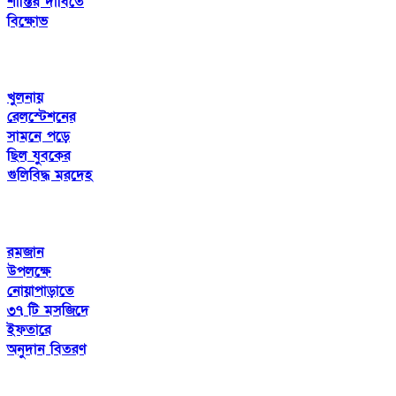
শাস্তির দাবিতে
বিক্ষোভ
খুলনায়
রেলস্টেশনের
সামনে পড়ে
ছিল যুবকের
গুলিবিদ্ধ মরদেহ
রমজান
উপলক্ষে
নোয়াপাড়াতে
৩৭ টি মসজিদে
ইফতারে
অনুদান বিতরণ