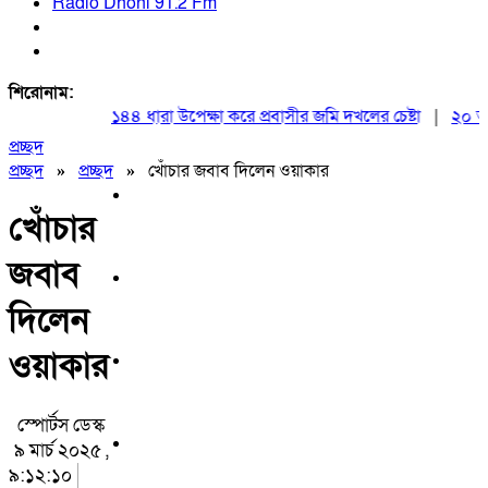
Radio Dhoni 91.2 Fm
শিরোনাম:
১৪৪ ধারা উপেক্ষা করে প্রবাসীর জমি দখলের চেষ্টা
|
২০ আগস্ট র
প্রচ্ছদ
প্রচ্ছদ
»
প্রচ্ছদ
»
খোঁচার জবাব দিলেন ওয়াকার
খোঁচার
জবাব
দিলেন
ওয়াকার
স্পোর্টস ডেস্ক
৯ মার্চ ২০২৫ ,
৯:১২:১০