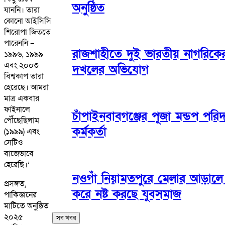
অনুষ্ঠিত
যাননি। তারা
কোনো আইসিসি
শিরোপা জিততে
পারেননি –
রাজশাহীতে দুই ভারতীয় নাগরিকের
১৯৯৬, ১৯৯৯
এবং ২০০৩
দখলের অভিযোগ
বিশ্বকাপ তারা
হেরেছে। আমরা
মাত্র একবার
ফাইনালে
চাঁপাইনবাবগঞ্জের পূজা মন্ডপ পর
পৌঁছেছিলাম
কর্মকর্তা
(১৯৯৯) এবং
সেটিও
বাজেভাবে
হেরেছি।’
নওগাঁ নিয়ামতপুরে মেলার আড়ালে 
প্রসঙ্গত,
করে নষ্ট করছে যুবসমাজ
পাকিস্তানের
মাটিতে অনুষ্ঠিত
২০২৫
সব খবর