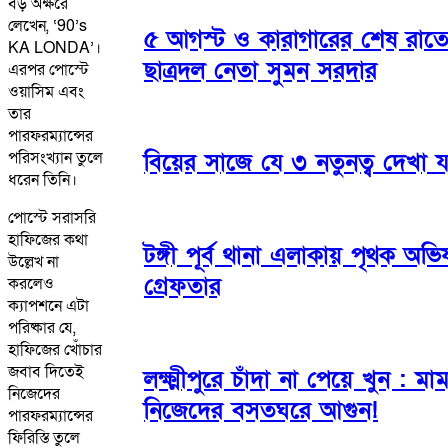
বড় অক্ষরে
লেখেন, ‘90’s
৫ আগস্ট ও কারাগারের শেষ রাতের
KA LONDA’।
ছাত্রদল নেতা সুমন সরদার
এরপর পোস্টে
ওয়াসিম এবং
তার
পারফরম্যান্সের
পরিসংখ্যান তুলে
বিয়ের সাজে যে ৩ নতুনত্ব দেখা 
ধরেন তিনি।
পোস্টে সরাসরি
হাফিজের কথা
টঙ্গী পূর্ব থানা এলাকায় পৃথক অভ
উল্লেখ না
গ্রেফতার
করলেও
ক্যাপশনে এটা
পরিষ্কার যে,
হাফিজের খোঁচার
জবাব দিতেই
লক্ষ্মীপুরে চাঁদা না পেয়ে খুন : ম
নিজেদের
নিজেদের বসতঘরে আগুন!
পারফরম্যান্সের
ফিরিস্তি তুলে