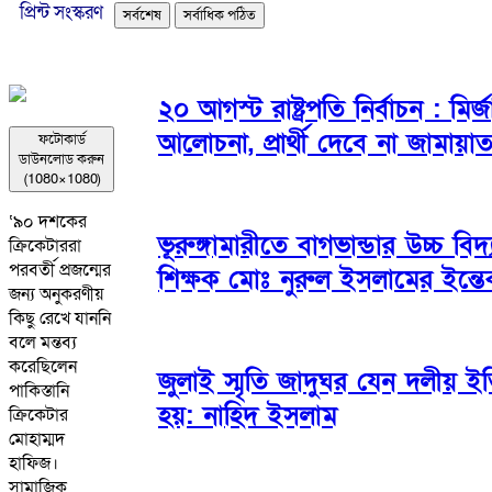
প্রিন্ট সংস্করণ
সর্বশেষ
সর্বাধিক পঠিত
২০ আগস্ট রাষ্ট্রপতি নির্বাচন : মি
আলোচনা, প্রার্থী দেবে না জামায়া
ফটোকার্ড
ডাউনলোড করুন
(1080×1080)
‘৯০ দশকের
ভূরুঙ্গামারীতে বাগভান্ডার উচ্চ বিদ
ক্রিকেটাররা
পরবর্তী প্রজন্মের
শিক্ষক মোঃ নুরুল ইসলামের ইন্তে
জন্য অনুকরণীয়
কিছু রেখে যাননি
বলে মন্তব্য
করেছিলেন
জুলাই স্মৃতি জাদুঘর যেন দলীয় ইত
পাকিস্তানি
হয়: নাহিদ ইসলাম
ক্রিকেটার
মোহাম্মদ
হাফিজ।
সামাজিক