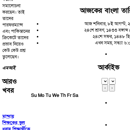
সমালোচনা
আজকের বাংলা তা
করছেন। তাই
তাদের
আজ শনিবার, ৮ই আগস্ট, 
পারফরম্যান্স
২৪শে শ্রাবণ, ১৪৩৩ বঙ্গাব্দ (
এবং পাকিস্তানের
২৪শে সফর, ১৪৪৮ হি
ক্রিকেটে তাদের
এখন সময়, সন্ধ্যা ৬
প্রভাব নিয়েও
কেউ কেউ প্রশ্ন
তুলেছেন।
আর্কাইভ
এমআই
আরও
‹
›
খবর
Su
Mo
Tu
We
Th
Fr
Sa
মান্দায়
শিক্ষকের ভুল
ধরায় শিক্ষার্থীকে