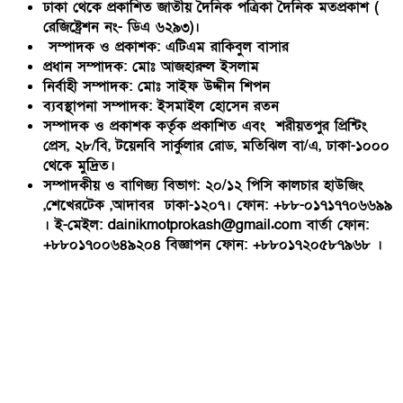
ঢাকা থেকে প্রকাশিত জাতীয় দৈনিক পত্রিকা দৈনিক মতপ্রকাশ (
রেজিষ্ট্রেশন নং- ডিএ ৬২৯৩)।
সম্পাদক ও প্রকাশক: এটিএম রাকিবুল বাসার
প্রধান সম্পাদক: মোঃ আজহারুল ইসলাম
নির্বাহী সম্পাদক: মোঃ সাইফ উদ্দীন শিপন
ব্যবস্থাপনা সম্পাদক: ইসমাইল হোসেন রতন
সম্পাদক ও প্রকাশক কর্তৃক প্রকাশিত এবং শরীয়তপুর প্রিন্টিং
প্রেস, ২৮/বি, টয়েনবি সার্কুলার রোড, মতিঝিল বা/এ, ঢাকা-১০০০
থেকে মুদ্রিত।
সম্পাদকীয় ও বাণিজ্য বিভাগ: ২০/১২ পিসি কালচার হাউজিং
,শেখেরটেক ,আদাবর ঢাকা-১২০৭। ফোন: +৮৮-০১৭১৭৭০৬৬৯৯
। ই-মেইল: dainikmotprokash@gmail.com বার্তা ফোন:
+৮৮০১৭০০৬৪৯২০৪ বিজ্ঞাপন ফোন: +৮৮০১৭২০৫৮৭৯৬৮ ।