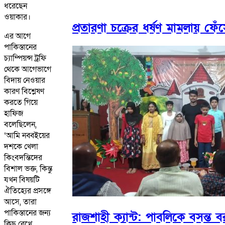
ধরেছেন
ওয়াকার।
প্রতারণা চক্রের ধর্ষণ মামলায় ফ
এর আগে
পাকিস্তানের
চ্যাম্পিয়ন্স ট্রফি
থেকে আগেভাগে
বিদায় নেওয়ার
কারণ বিশ্লেষণ
করতে গিয়ে
হাফিজ
বলেছিলেন,
‘আমি নব্বইয়ের
দশকে খেলা
কিংবদন্তিদের
বিশাল ভক্ত, কিন্তু
যখন বিষয়টি
ঐতিহ্যের প্রসঙ্গে
আসে, তারা
পাকিস্তানের জন্য
রাজশাহী ক্যান্ট: পাবলিকে বসন্ত
কিছু রেখে