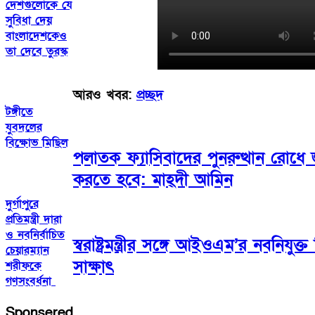
দেশগুলোকে যে
সুবিধা দেয়
বাংলাদেশকেও
তা দেবে তুরস্ক
আরও খবর:
প্রচ্ছদ
টঙ্গীতে
যুবদলের
বিক্ষোভ মিছিল
পলাতক ফ্যাসিবাদের পুনরুত্থান রোধে জ
করতে হবে: মাহ্দী আমিন
দুর্গাপুরে
প্রতিমন্ত্রী দারা
ও নবনির্বাচিত
স্বরাষ্ট্রমন্ত্রীর সঙ্গে আইওএম’র নবনিয
চেয়ারম্যান
সাক্ষাৎ
শরীফকে
গণসংবর্ধনা
Sponsered