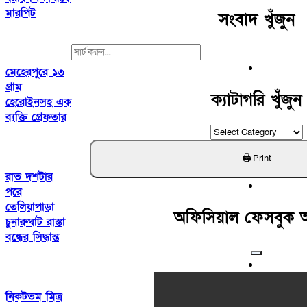
মারপিট
সংবাদ খুঁজুন
Search
For:
মেহেরপুরে ১৩
গ্রাম
ক্যাটাগরি খুঁজুন
হেরোইনসহ এক
ব্যক্তি গ্রেফতার
ক্যাটাগরি
খুঁজুন
রাত দশটার
পরে
তেলিয়াপাড়া
অফিসিয়াল ফেসবুক 
চুনারুঘাট রাস্তা
বন্ধের সিদ্ধান্ত
নিকটতম মিত্র