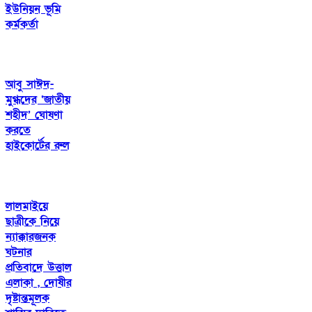
ইউনিয়ন ভূমি
কর্মকর্তা
আবু সাঈদ-
মুগ্ধদের ‘জাতীয়
শহীদ’ ঘোষণা
করতে
হাইকোর্টের রুল
লালমাইয়ে
ছাত্রীকে নিয়ে
ন্যাক্কারজনক
ঘটনার
প্রতিবাদে উত্তাল
এলাকা , দোষীর
দৃষ্টান্তমূলক