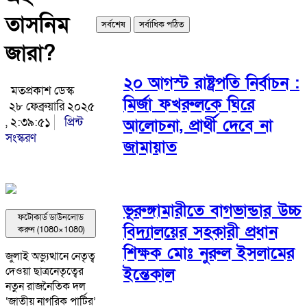
তাসনিম
সর্বশেষ
সর্বাধিক পঠিত
জারা?
২০ আগস্ট রাষ্ট্রপতি নির্বাচন :
মতপ্রকাশ ডেস্ক
মির্জা ফখরুলকে ঘিরে
২৮ ফেব্রুয়ারি ২০২৫
, ২:৩৯:৫১
প্রিন্ট
আলোচনা, প্রার্থী দেবে না
সংস্করণ
জামায়াত
ভূরুঙ্গামারীতে বাগভান্ডার উচ্চ
ফটোকার্ড ডাউনলোড
বিদ্যালয়ের সহকারী প্রধান
করুন (1080×1080)
শিক্ষক মোঃ নুরুল ইসলামের
জুলাই অভ্যুত্থানে নেতৃত্ব
ইন্তেকাল
দেওয়া ছাত্রনেতৃত্বের
নতুন রাজনৈতিক দল
‘জাতীয় নাগরিক পার্টির’