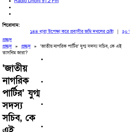
Radio Dhoni 91.2 Fm
শিরোনাম:
১৪৪ ধারা উপেক্ষা করে প্রবাসীর জমি দখলের চেষ্টা
|
২০ আগস্ট 
প্রচ্ছদ
প্রচ্ছদ
»
প্রচ্ছদ
»
‘জাতীয় নাগরিক পার্টির’ যুগ্ম সদস্য সচিব, কে এই
তাসনিম জারা?
‘জাতীয়
নাগরিক
পার্টির’ যুগ্ম
সদস্য
সচিব, কে
এই