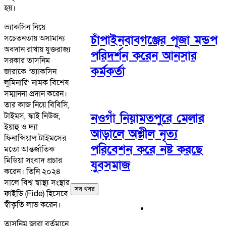
হয়।
ভ্যাকসিন নিয়ে
চাঁপাইনবাবগঞ্জের পূজা মন্ডপ
সচেতনতায় অসামান্য
অবদান রাখায় যুক্তরাজ্য
পরিদর্শন করেন আনসার
সরকার তাসনিম
কর্মকর্তা
জারাকে ‘ভ্যাকসিন
লুমিনারি’ নামক বিশেষ
সম্মাননা প্রদান করেন।
তার কাজ নিয়ে বিবিসি,
টাইমস, স্কাই নিউজ,
নওগাঁ নিয়ামতপুরে মেলার
ইয়াহু ও দ্যা
আড়ালে অশ্লীল নৃত্য
ফিনান্সিয়াল টাইমসের
পরিবেশন করে নষ্ট করছে
মতো আন্তর্জাতিক
মিডিয়া সংবাদ প্রচার
যুবসমাজ
করেন। তিনি ২০২৪
সালে বিশ্ব স্বাস্থ্য সংস্থার
সব খবর
ফাইডি (Fide) হিসেবে
স্বীকৃতি লাভ করেন।
তাসনিম জারা বর্তমানে