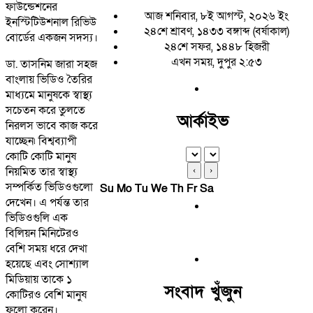
ফাউন্ডেশনের
আজ শনিবার, ৮ই আগস্ট, ২০২৬ ইং
ইনস্টিটিউশনাল রিভিউ
২৪শে শ্রাবণ, ১৪৩৩ বঙ্গাব্দ (বর্ষাকাল)
বোর্ডের একজন সদস্য।
২৪শে সফর, ১৪৪৮ হিজরী
এখন সময়, দুপুর ২:৫৩
ডা. তাসনিম জারা সহজ
বাংলায় ভিডিও তৈরির
মাধ্যমে মানুষকে স্বাস্থ্য
সচেতন করে তুলতে
আর্কাইভ
নিরলস ভাবে কাজ করে
যাচ্ছেন৷ বিশ্বব্যাপী
কোটি কোটি মানুষ
নিয়মিত তার স্বাস্থ্য
‹
›
সম্পর্কিত ভিডিওগুলো
Su
Mo
Tu
We
Th
Fr
Sa
দেখেন। এ পর্যন্ত তার
ভিডিওগুলি এক
বিলিয়ন মিনিটেরও
বেশি সময় ধরে দেখা
হয়েছে এবং সোশ্যাল
মিডিয়ায় তাকে ১
সংবাদ খুঁজুন
কোটিরও বেশি মানুষ
ফলো করেন।