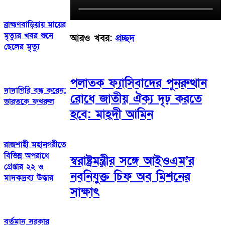
ব্রাহ্মণবাড়িয়ায় মায়ের
মৃত্যুর খবর শুনে
আরও খবর:
প্রচ্ছদ
ছেলের মৃত্যু
পলাতক ফ্যাসিবাদের পুনরুত্থান
দাদাগিরি বন্ধ করেন:
রোধে জাতীয় ঐক্য দৃঢ় করতে
ভারতকে ফখরুল
হবে: মাহ্দী আমিন
রাজশাহী মহানগরীতে
বিভিন্ন অপরাধে
স্বরাষ্ট্রমন্ত্রীর সঙ্গে আইওএম’র
গ্রেপ্তার ২২ ও
নবনিযুক্ত চিফ অব মিশনের
মাদকদ্রব্য উদ্ধার
সাক্ষাৎ
বর্তমান সরকার