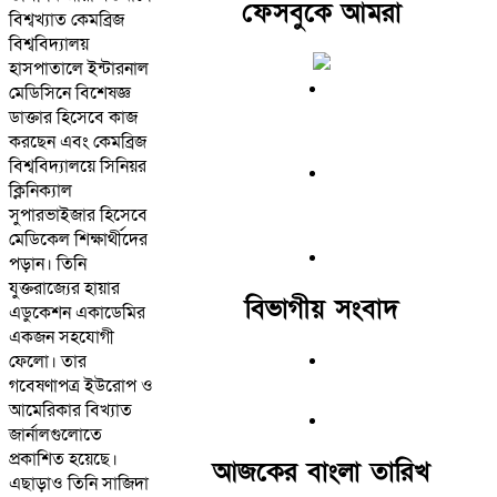
ফেসবুকে আমরা
বিশ্বখ্যাত কেমব্রিজ
বিশ্ববিদ্যালয়
হাসপাতালে ইন্টারনাল
মেডিসিনে বিশেষজ্ঞ
ডাক্তার হিসেবে কাজ
করছেন এবং কেমব্রিজ
বিশ্ববিদ্যালয়ে সিনিয়র
ক্লিনিক্যাল
সুপারভাইজার হিসেবে
মেডিকেল শিক্ষার্থীদের
পড়ান। তিনি
যুক্তরাজ্যের হায়ার
বিভাগীয় সংবাদ
এডুকেশন একাডেমির
একজন সহযোগী
ফেলো। তার
গবেষণাপত্র ইউরোপ ও
আমেরিকার বিখ্যাত
জার্নালগুলোতে
প্রকাশিত হয়েছে।
আজকের বাংলা তারিখ
এছাড়াও তিনি সাজিদা