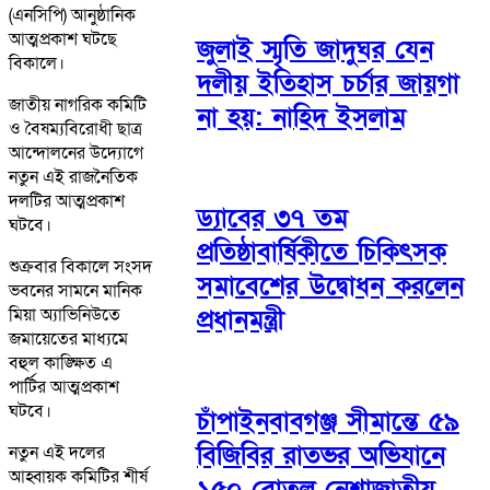
(এনসিপি) আনুষ্ঠানিক
আত্মপ্রকাশ ঘটছে
জুলাই স্মৃতি জাদুঘর যেন
বিকালে।
দলীয় ইতিহাস চর্চার জায়গা
জাতীয় নাগরিক কমিটি
না হয়: নাহিদ ইসলাম
ও বৈষম্যবিরোধী ছাত্র
আন্দোলনের উদ্যোগে
নতুন এই রাজনৈতিক
দলটির আত্মপ্রকাশ
ড্যাবের ৩৭ তম
ঘটবে।
প্রতিষ্ঠাবার্ষিকীতে চিকিৎসক
শুক্রবার বিকালে সংসদ
সমাবেশের উদ্বোধন করলেন
ভবনের সামনে মানিক
মিয়া অ্যাভিনিউতে
প্রধানমন্ত্রী
জমায়েতের মাধ্যমে
বহুল কাঙ্ক্ষিত এ
পার্টির আত্মপ্রকাশ
ঘটবে।
চাঁপাইনবাবগঞ্জ সীমান্তে ৫৯
বিজিবির রাতভর অভিযানে
নতুন এই দলের
আহ্বায়ক কমিটির শীর্ষ
১৫০ বোতল নেশাজাতীয়