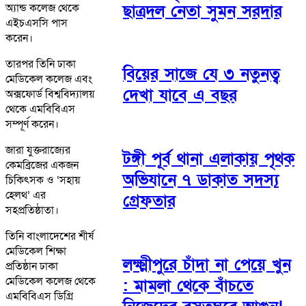
ছাত্রদল নেতা সুমন সরদার
অ্যান্ড কলেজ থেকে
এইচএসসি পাস
করেন।
তারপর তিনি ঢাকা
বিয়ের সাজে যে ৩ নতুনত্ব
মেডিকেল কলেজ এবং
দেখা যাবে এ বছর
অক্সফোর্ড বিশ্ববিদ্যালয়
থেকে এমবিবিএস
সম্পূর্ণ করেন।
জারা যুক্তরাজ্যের
টঙ্গী পূর্ব থানা এলাকায় পৃথক
কেমব্রিজের একজন
অভিযানে ৭ ডাকাত সদস্য
চিকিৎসক ও ‘সহায়
হেলথ’ এর
গ্রেফতার
সহপ্রতিষ্ঠাতা।
তিনি বাংলাদেশের শীর্ষ
মেডিকেল শিক্ষা
লক্ষ্মীপুরে চাঁদা না পেয়ে খুন
প্রতিষ্ঠান ঢাকা
মেডিকেল কলেজ থেকে
: মামলা থেকে বাঁচতে
এমবিবিএস ডিগ্রি