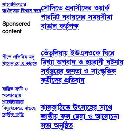
সাংবাদিকতার
সৌদিতে প্রবাসীদের ওয়ার্ক
স্বাধীনতায় বিশ্বাস করে
পারমিট নবায়নের সময়সীমা
Sponsered
বাড়াল কর্তৃপক্ষ
content
তেঁতুলিয়ায় ইউএনওকে ঘিরে
শীতে প্রতিদিন মধু
মিথ্যা অপবাদ ও হয়রানী ঘটনায়
খাবেন যে ৪ কারণে
সর্বস্তরের জনতা ও সাংস্কৃতিক
কর্মীদের প্রতিবাদ
যান্ত্রিক ত্রুটি ও
অচলাবস্থায়
শাহজীবাজার
ঝালকাঠিতে উৎসাহের সাথে
বিদ্যুৎকেন্দ্র, বাড়ছে
আর্থিক ক্ষতি
জাতীয় ফল মেলা ও আলোচনা
সভা অনুষ্ঠিত