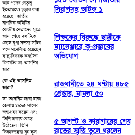
আট পদের নেতৃত্ব
সিরাপসহ আটক ১
ইতোমধ্যে চূড়ান্ত করা
হয়েছে। জাতীয়
নাগরিক কমিটির
কেন্দ্রীয় নেতাদের সূত্রে
শিক্ষকের বিরুদ্ধে ছাত্রীকে
জানা গেছে দলটিতে
জ্যেষ্ঠ যুগ্ম সদস্য সচিব
ম্যাসেঞ্জারে কু-প্রস্তাবের
পদে মনোনীত হয়েছেন
অভিযোগ
স্বাস্থ্যবিষয়ক কনটেন্ট
ক্রিয়েটর ডা. তাসনিম
জারা।
কে এই তাসনিম
রাজধানীতে ২৪ ঘণ্টায় ৪৮৫
জারা?
গ্রেপ্তার, মামলা ৫০
ডা. তাসনিম জারা ঢাকা
জেলায় ১৯৯৫ সালের
জন্মগ্রহণ করেন এবং
তিনি ঢাকায় বেড়ে
৫ আগস্ট ও কারাগারের শেষ
উঠেছেন। তিনি
রাতের স্মৃতি তুলে ধরলেন
ভিকারুন্নেছা নুন স্কুল