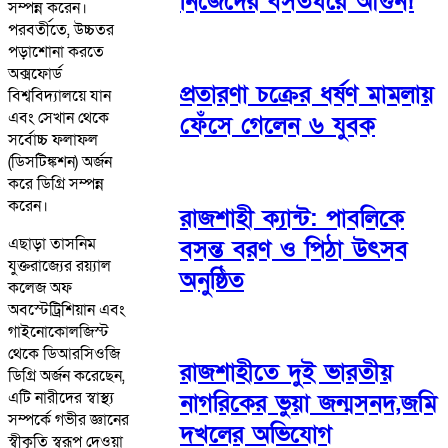
নিজেদের বসতঘরে আগুন!
সম্পন্ন করেন।
পরবর্তীতে, উচ্চতর
পড়াশোনা করতে
অক্সফোর্ড
প্রতারণা চক্রের ধর্ষণ মামলায়
বিশ্ববিদ্যালয়ে যান
এবং সেখান থেকে
ফেঁসে গেলেন ৬ যুবক
সর্বোচ্চ ফলাফল
(ডিসটিঙ্কশন) অর্জন
করে ডিগ্রি সম্পন্ন
করেন।
রাজশাহী ক্যান্ট: পাবলিকে
এছাড়া তাসনিম
বসন্ত বরণ ও পিঠা উৎসব
যুক্তরাজ্যের রয়্যাল
অনুষ্ঠিত
কলেজ অফ
অবস্টেট্রিশিয়ান এবং
গাইনোকোলজিস্ট
থেকে ডিআরসিওজি
রাজশাহীতে দুই ভারতীয়
ডিগ্রি অর্জন করেছেন,
এটি নারীদের স্বাস্থ্য
নাগরিকের ভুয়া জন্মসনদ,জমি
সম্পর্কে গভীর জ্ঞানের
দখলের অভিযোগ
স্বীকৃতি স্বরূপ দেওয়া