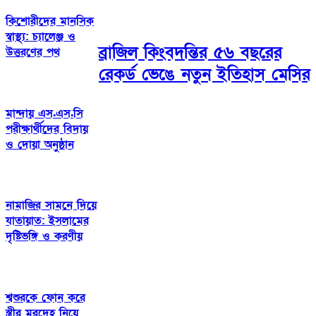
কিশোরীদের মানসিক
স্বাস্থ্য: চ্যালেঞ্জ ও
ব্রাজিল কিংবদন্তির ৫৬ বছরের
উত্তরণের পথ
রেকর্ড ভেঙে নতুন ইতিহাস মেসির
মান্দায় এস.এস.সি
পরীক্ষার্থীদের বিদায়
ও দোয়া অনুষ্ঠান
নামাজির সামনে দিয়ে
যাতায়াত: ইসলামের
দৃষ্টিভঙ্গি ও করণীয়
শ্বশুরকে ফোন করে
স্ত্রীর মরদেহ নিয়ে