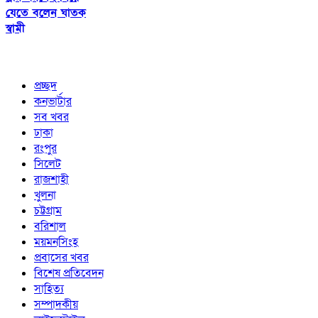
যেতে বলেন ঘাতক
স্বামী
প্রচ্ছদ
কনভার্টার
সব খবর
ঢাকা
রংপুর
সিলেট
রাজশাহী
খুলনা
চট্টগ্রাম
বরিশাল
ময়মনসিংহ
প্রবাসের খবর
বিশেষ প্রতিবেদন
সাহিত্য
সম্পাদকীয়