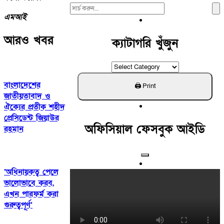
Search
এমআই
For:
আরও খবর
ক্যাটাগরি খুঁজুন
ক্যাটাগরি
খুঁজুন
বাংলাদেশের
জাতীয়তাবাদ ও
ঐক্যের প্রতীক শহীদ
প্রেসিডেন্ট জিয়াউর
অফিসিয়াল ফেসবুক আইডি
রহমান
‘অধিনায়কত্ব পেলে
ভালোভাবে করব,
এখন পারফর্ম করা
গুরুত্বপূর্ণ’