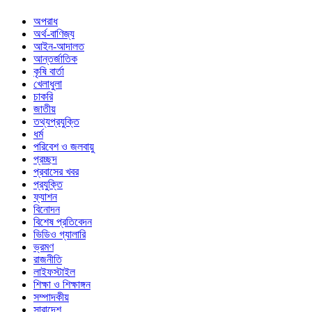
অপরাধ
অর্থ-বাণিজ্য
আইন-আদালত
আন্তর্জাতিক
কৃষি বার্তা
খেলাধুলা
চাকরি
জাতীয়
তথ্যপ্রযুক্তি
ধর্ম
পরিবেশ ও জলবায়ু
প্রচ্ছদ
প্রবাসের খবর
প্রযুক্তি
ফ্যাশন
বিনোদন
বিশেষ প্রতিবেদন
ভিডিও গ্যালারি
ভ্রমণ
রাজনীতি
লাইফস্টাইল
শিক্ষা ও শিক্ষাঙ্গন
সম্পাদকীয়
সারাদেশ