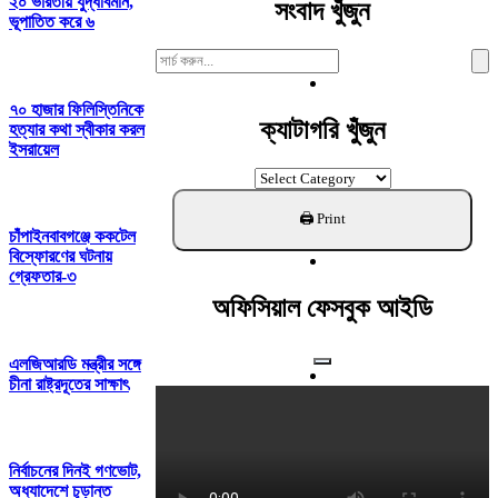
২০ ভারতীয় যুদ্ধবিমান,
সংবাদ খুঁজুন
ভূপাতিত করে ৬
Search
For:
৭০ হাজার ফিলিস্তিনিকে
ক্যাটাগরি খুঁজুন
হত্যার কথা স্বীকার করল
ইসরায়েল
ক্যাটাগরি
খুঁজুন
চাঁপাইনবাবগঞ্জে ককটেল
বিস্ফোরণের ঘটনায়
গ্রেফতার-৩
অফিসিয়াল ফেসবুক আইডি
এলজিআরডি মন্ত্রীর সঙ্গে
চীনা রাষ্ট্রদূতের সাক্ষাৎ
নির্বাচনের দিনই গণভোট,
অধ্যাদেশে চূড়ান্ত