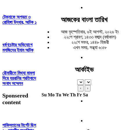
টেকনাফে অপহৃত ৩
আজকের বাংলা তারিখ
রোহিঙ্গা উদ্ধার, আটক ১
আজ বৃহস্পতিবার, ৬ই আগস্ট, ২০২৬ ইং
২২শে শ্রাবণ, ১৪৩৩ বঙ্গাব্দ (বর্ষাকাল)
২২শে সফর, ১৪৪৮ হিজরী
ধর্ষণচেষ্টার অভিযোগে
এখন সময়, সন্ধ্যা ৬:৫৮
মসজিদের ইমাম আটক
আর্কাইভ
রৌমারীতে মিথ্যা মামলা
দিয়ে হয়রানির প্রতিবাদে
সংবাদ সম্মেলন
‹
›
Sponsered
Su
Mo
Tu
We
Th
Fr
Sa
content
পাকিস্তানের টার্গেট ছিল