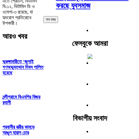
এতে প্রোটিন, ভিটামিন
করছে যুবসমাজ
বি-১২, ভিটামিন ডি ও
ওমেগা-৩ রয়েছে, যা
হৃদরোগ প্রতিরোধে
সব খবর
উপকারী।
আরও খবর
ফেসবুকে আমরা
ভূরুঙ্গামারীতে ‘জুলাই
গণঅভ্যুত্থান দিবস পালিত
হয়েছে
নন্দীগ্রামে বিএনপির বিজয়
র‌্যালী
বিভাগীয় সংবাদ
প্রবাসীর স্ত্রীর কামড়ে
আঙুল হারাল চোর