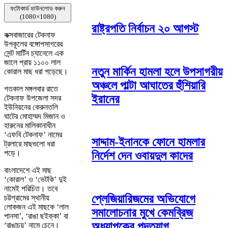
ফটোকার্ড ডাউনলোড করুন
(1080×1080)
রাষ্ট্রপতি নির্বাচন ২০ আগস্ট
কক্সবাজারের টেকনাফ
উপকূলের বঙ্গোপসাগরের
সেন্ট মার্টিন চ্যানেলে এক
জালে প্রায় ১১০০ লাল
নতুন মার্কিন হামলা হলে উপসাগরীয়
কোরাল মাছ ধরা পড়েছে।
অঞ্চলে পাল্টা আঘাতের হুঁশিয়ারি
গতকাল মঙ্গলবার রাতে
ইরানের
টেকনাফ উপজেলা সদর
ইউনিয়নের কেরুনতলি
ঘাটের মোহাম্মদ মিজান ও
হারুনের মালিকানাধীন
‘এফবি টেকনাফ’ নামের
সাদ্দাম-ইনানকে ফোনে হামলার
ট্রলারে মাছগুলো ধরা
পড়ে।
নির্দেশ দেন ওবায়দুল কাদের
বাংলাদেশে এই মাছ
‘কোরাল’ ও ‘ভেটকি’ দুই
নামেই পরিচিত। তবে
প্লেজিয়ারিজমের অভিযোগে
চট্টগ্রামের স্থানীয়
লোকজন এই মাছকে ‘লাল
সমালোচনার মুখে কেমব্রিজ
পানসা’, ‘রাঙা ছইক্কা’ বা
অধ্যাপকের পদত্যাগ
‘রাঙাচয়’ নামে চেনে।