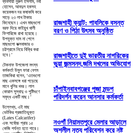
ব্যবসায়ী নুরুল ইসলাম, নবী
হোসেন, আবদুল হকসহ
কয়েকজন দর কষাকষি করে
সাড়ে ২৩ লাখ টাকায়
রাজশাহী ক্যান্ট: পাবলিকে বসন্ত
কিনেছেন। এখন মাছগুলো
বরফ দিয়ে কাইয়ুখ খালী
বরণ ও পিঠা উৎসব অনুষ্ঠিত
ফিশারিজে রাখা হয়েছে।
উপযুক্ত দাম না পেলে
মাছগুলো কক্সবাজার ও
চট্টগ্রামে নিয়ে বিক্রি করা
রাজশাহীতে দুই ভারতীয় নাগরিকের
হবে।’
ভুয়া জন্মসনদ,জমি দখলের অভিযোগ
টেকনাফ উপজেলা মৎস্য
কর্মকর্তা উমুল ফারা বেগম
তাজকিরা বলেন, ‘এতগুলো
মাছ একসঙ্গে ধরা পড়েছে
মানে খুশির খবর। লাল
চাঁপাইনবাবগঞ্জের পূজা মন্ডপ
কোরাল সুস্বাদু ও পুষ্টিগুণে
পরিদর্শন করেন আনসার কর্মকর্তা
সমৃদ্ধ একটি মাছ।’
উল্লেখ্য, এই মাছ
ভেটকির প্রজাতিভুক্ত
(Lates Calcarifer)
নওগাঁ নিয়ামতপুরে মেলার আড়ালে
এবং সর্বোচ্চ প্রায় ১৫
কেজি পর্যন্ত হতে পারে।
অশ্লীল নৃত্য পরিবেশন করে নষ্ট