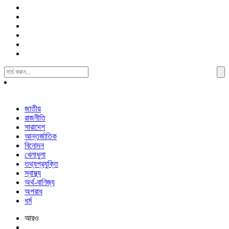
Search
For:
জাতীয়
রাজনীতি
সারাদেশ
আন্তর্জাতিক
বিনোদন
খেলাধুলা
তথ্যপ্রযুক্তি
স্বাস্থ্য
অর্থ-বাণিজ্য
অপরাধ
ধর্ম
আরও