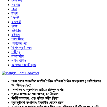
কনভার্টার
সব খবর
ঢাকা
রংপুর
সিলেট
রাজশাহী
খুলনা
চট্টগ্রাম
বরিশাল
ময়মনসিংহ
প্রবাসের খবর
বিশেষ প্রতিবেদন
সাহিত্য
সম্পাদকীয়
লাইফস্টাইল
আমাদের সাংবাদিকবৃন্দ
ঢাকা থেকে প্রকাশিত জাতীয় দৈনিক পত্রিকা দৈনিক মতপ্রকাশ ( রেজিষ্ট্রেশন
নং- ডিএ ৬২৯৩)।
সম্পাদক ও প্রকাশক: এটিএম রাকিবুল বাসার
প্রধান সম্পাদক: মোঃ আজহারুল ইসলাম
নির্বাহী সম্পাদক: মোঃ সাইফ উদ্দীন শিপন
ব্যবস্থাপনা সম্পাদক: ইসমাইল হোসেন রতন
সম্পাদক ও প্রকাশক কর্তৃক প্রকাশিত এবং শরীয়তপুর প্রিন্টিং প্রেস, ২৮/বি,