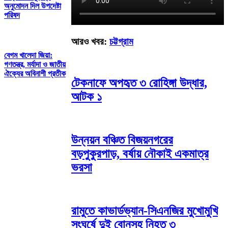
অনুমোদন দিল উপদেষ্টা
পরিষদ
আরও খবর:
চট্টগ্রাম
বেগম খালেদা জিয়া:
গণতন্ত্র, মর্যাদা ও জাতীয়
ঐক্যের অবিনাশী প্রতীক
টেকনাফে অপহৃত ৩ রোহিঙ্গা উদ্ধার,
আটক ১
উন্নয়ন বঞ্চিত বিজয়নগরের
বড়পুকুরপাড়, বর্ষায় নৌকাই একমাত্র
ভরসা
রামুতে কাভার্ডভ্যান-সিএনজির মুখোমুখি
সংঘর্ষে দুই বোনসহ নিহত ৩