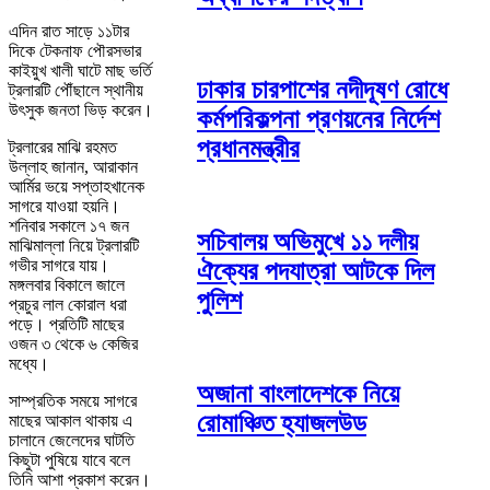
এদিন রাত সাড়ে ১১টার
দিকে টেকনাফ পৌরসভার
কাইয়ুখ খালী ঘাটে মাছ ভর্তি
ঢাকার চারপাশের নদীদূষণ রোধে
ট্রলারটি পৌঁছালে স্থানীয়
উৎসুক জনতা ভিড় করেন।
কর্মপরিকল্পনা প্রণয়নের নির্দেশ
প্রধানমন্ত্রীর
ট্রলারের মাঝি রহমত
উল্লাহ জানান, আরাকান
আর্মির ভয়ে সপ্তাহখানেক
সাগরে যাওয়া হয়নি।
শনিবার সকালে ১৭ জন
সচিবালয় অভিমুখে ১১ দলীয়
মাঝিমাল্লা নিয়ে ট্রলারটি
গভীর সাগরে যায়।
ঐক্যের পদযাত্রা আটকে দিল
মঙ্গলবার বিকালে জালে
পুলিশ
প্রচুর লাল কোরাল ধরা
পড়ে। প্রতিটি মাছের
ওজন ৩ থেকে ৬ কেজির
মধ্যে।
অজানা বাংলাদেশকে নিয়ে
সাম্প্রতিক সময়ে সাগরে
রোমাঞ্চিত হ্যাজলউড
মাছের আকাল থাকায় এ
চালানে জেলেদের ঘাটতি
কিছুটা পুষিয়ে যাবে বলে
তিনি আশা প্রকাশ করেন।