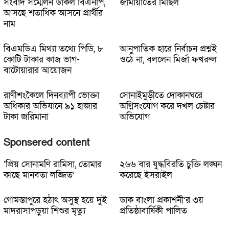
সংবাদ সম্মেলন ডাকল বিএনপি,
জামায়াতের মিছিল
আসছে শতাধিক আসনে প্রার্থীর
নাম
বিএমডিএ মিথ্যা তথ্যে পিডি, ৮
আনুপাতিক হারে নির্বাচন প্রশ্নই
কোটি টাকার কাজ ভাগ-
ওঠে না, বললেন মির্জা ফখরুল
বাটোয়ারার আয়োজন
রাণীশংকৈলে দিনব্যাপী ভোক্তা
সোনাইমুড়ীতে দোকানঘরে
অধিকার অভিযানে ৯১ হাজার
অগ্নিসংযোগ করে দখল চেষ্টার
টাকা জরিমানা
অভিযোগ
Sponsered content
‘প্রিয় সোনামণি রামিসা, তোমার
২৬৬ বার যুদ্ধবিরতি চুক্তি লঙ্ঘন
কাছে মানবতা লজ্জিত’
করেছে ইসরাইল
গোমস্তাপুরে হঠাৎ অসুস্থ হয়ে দুই
ডাক বাংলা প্রকাশনী’র ৩য়
মাদরাসাপড়ুয়া শিশুর মৃত্যু
প্রতিষ্ঠাবার্ষিকী পালিত