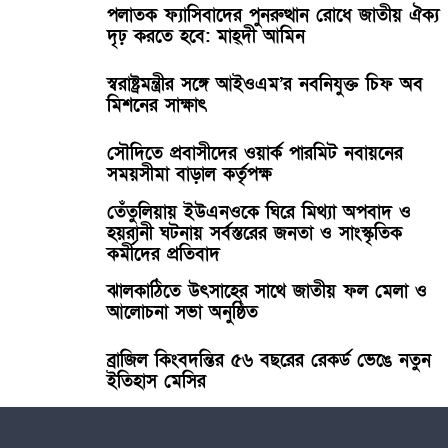
পলাতক ফ্যাসিবাদের পুনরুত্থান রোধে জাতীয় ঐক্য
দৃঢ় করতে হবে: মাহ্দী আমিন
স্বরাষ্ট্রমন্ত্রীর সঙ্গে আইওএম’র নবনিযুক্ত চিফ অব
মিশনের সাক্ষাৎ
সৌদিতে প্রবাসীদের ওয়ার্ক পারমিট নবায়নের
সময়সীমা বাড়াল কর্তৃপক্ষ
তেঁতুলিয়ায় ইউএনওকে ঘিরে মিথ্যা অপবাদ ও
হয়রানী ঘটনায় সর্বস্তরের জনতা ও সাংস্কৃতিক
কর্মীদের প্রতিবাদ
ঝালকাঠিতে উৎসাহের সাথে জাতীয় ফল মেলা ও
আলোচনা সভা অনুষ্ঠিত
ব্রাজিল কিংবদন্তির ৫৬ বছরের রেকর্ড ভেঙে নতুন
ইতিহাস মেসির