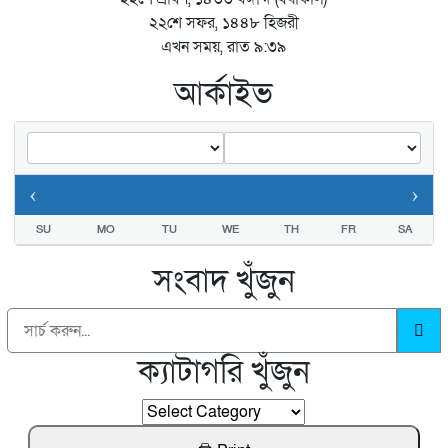
২২শে সফর, ১৪৪৮ হিজরী
এখন সময়, রাত ৯:৩৯
আর্কাইভ
‹
›
SU
MO
TU
WE
TH
FR
SA
সংবাদ খুঁজুন
ক্যাটাগরি খুঁজুন