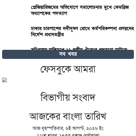
প্লেজিয়ারিজমের অভিযোগে সমালোচনার মুখে কেমব্রিজ
অধ্যাপকের পদত্যাগ
ঢাকার চারপাশের নদীদূষণ রোধে কর্মপরিকল্পনা প্রণয়নের
নির্দেশ প্রধানমন্ত্রীর
সচিবালয় অভিমুখে ১১ দলীয় ঐক্যের পদযাত্রা আটকে
সব খবর
দিল পুলিশ
ফেসবুকে আমরা
অজানা বাংলাদেশকে নিয়ে রোমাঞ্চিত হ্যাজলউড
বিভাগীয় সংবাদ
আজকের বাংলা তারিখ
আজ বৃহস্পতিবার, ৬ই আগস্ট, ২০২৬ ইং
২২শে শ্রাবণ, ১৪৩৩ বঙ্গাব্দ (বর্ষাকাল)