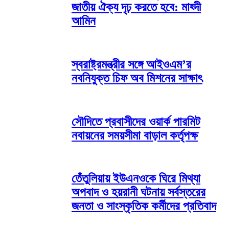
জাতীয় ঐক্য দৃঢ় করতে হবে: মাহ্দী
আমিন
স্বরাষ্ট্রমন্ত্রীর সঙ্গে আইওএম’র
নবনিযুক্ত চিফ অব মিশনের সাক্ষাৎ
সৌদিতে প্রবাসীদের ওয়ার্ক পারমিট
নবায়নের সময়সীমা বাড়াল কর্তৃপক্ষ
তেঁতুলিয়ায় ইউএনওকে ঘিরে মিথ্যা
অপবাদ ও হয়রানী ঘটনায় সর্বস্তরের
জনতা ও সাংস্কৃতিক কর্মীদের প্রতিবাদ