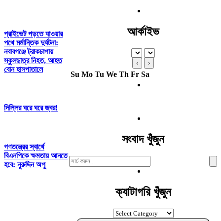
আর্কাইভ
প্রাইভেট পড়তে যাওয়ার
পথে মর্মান্তিক দুর্ঘটনা:
নবাবগঞ্জে ট্রাকচাপায়
স্কুলছাত্র নিহত, আহত
‹
›
বোন হাসপাতালে
Su
Mo
Tu
We
Th
Fr
Sa
দিল্লির ঘরে ঘরে জ্বর!
সংবাদ খুঁজুন
গণতন্ত্রের স্বার্থে
বিএনপিকে ক্ষমতায় আনতে
Search
হবে: নুরুদ্দিন অপু
For:
ক্যাটাগরি খুঁজুন
ক্যাটাগরি