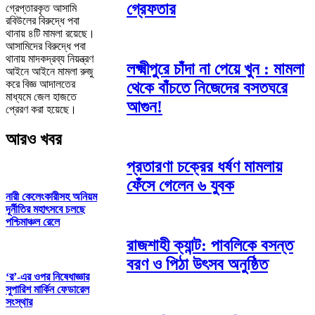
গ্রেফতার
গ্রেপ্তারকৃত আসামি
রবিউলের বিরুদ্ধে পবা
থানায় ৪টি মামলা রয়েছে।
আসামিদের বিরুদ্ধে পবা
থানায় মাদকদ্রব্য নিয়ন্ত্রণ
লক্ষ্মীপুরে চাঁদা না পেয়ে খুন : মামলা
আইনে আইনে মামলা রুজু
করে বিজ্ঞ আদালতের
থেকে বাঁচতে নিজেদের বসতঘরে
মাধ্যমে জেল হাজতে
আগুন!
প্রেরণ করা হয়েছে।
আরও খবর
প্রতারণা চক্রের ধর্ষণ মামলায়
ফেঁসে গেলেন ৬ যুবক
নারী কেলেংকারীসহ অনিয়ম
দূর্নীতির মহাৎসবে চলছে
পশ্চিমাঞ্চল রেলে
রাজশাহী ক্যান্ট: পাবলিকে বসন্ত
বরণ ও পিঠা উৎসব অনুষ্ঠিত
‘র’-এর ওপর নিষেধাজ্ঞার
সুপারিশ মার্কিন ফেডারেল
সংস্থার