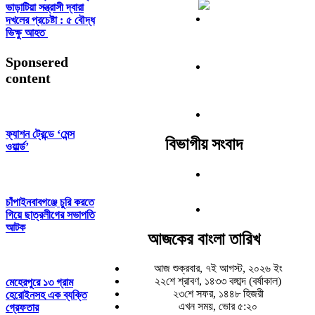
ভাড়াটিয়া সন্ত্রাসী দ্বারা
দখলের প্রচেষ্টা : ৫ বৌদ্ধ
ভিক্ষু আহত
Sponsered
content
ফ্যাশন ট্রেন্ডে ‘মেন্স
বিভাগীয় সংবাদ
ওয়ার্ল্ড’
চাঁপাইনবাবগঞ্জে চুরি করতে
গিয়ে ছাত্রলীগের সভাপতি
আটক
আজকের বাংলা তারিখ
আজ শুক্রবার, ৭ই আগস্ট, ২০২৬ ইং
২২শে শ্রাবণ, ১৪৩৩ বঙ্গাব্দ (বর্ষাকাল)
মেহেরপুরে ১৩ গ্রাম
২৩শে সফর, ১৪৪৮ হিজরী
হেরোইনসহ এক ব্যক্তি
এখন সময়, ভোর ৫:২০
গ্রেফতার