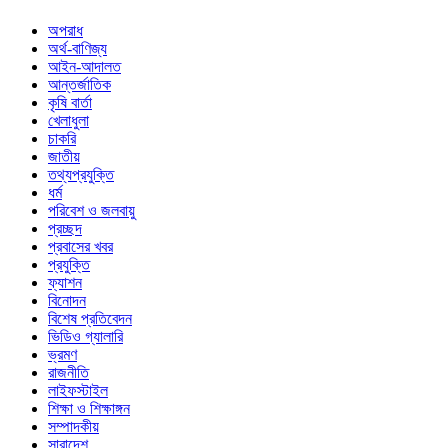
অপরাধ
অর্থ-বাণিজ্য
আইন-আদালত
আন্তর্জাতিক
কৃষি বার্তা
খেলাধুলা
চাকরি
জাতীয়
তথ্যপ্রযুক্তি
ধর্ম
পরিবেশ ও জলবায়ু
প্রচ্ছদ
প্রবাসের খবর
প্রযুক্তি
ফ্যাশন
বিনোদন
বিশেষ প্রতিবেদন
ভিডিও গ্যালারি
ভ্রমণ
রাজনীতি
লাইফস্টাইল
শিক্ষা ও শিক্ষাঙ্গন
সম্পাদকীয়
সারাদেশ