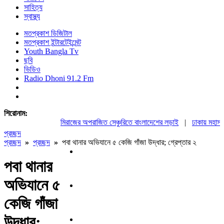
সাহিত্য
স্বাস্থ্য
মতপ্রকাশ ডিজিটাল
মতপ্রকাশ ইন্টারটেইন্মেন্ট
Youth Bangla Tv
ছবি
ভিডিও
Radio Dhoni 91.2 Fm
শিরোনাম:
মিরাজের অপরাজিত সেঞ্চুরিতে বাংলাদেশের লড়াই
|
ঢাকায় মহাসমাব
প্রচ্ছদ
প্রচ্ছদ
»
প্রচ্ছদ
»
পবা থানার অভিযানে ৫ কেজি গাঁজা উদ্ধার; গ্রেপ্তার ২
পবা থানার
অভিযানে ৫
কেজি গাঁজা
উদ্ধার;