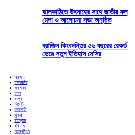
ঝালকাঠিতে উৎসাহের সাথে জাতীয় ফল
মেলা ও আলোচনা সভা অনুষ্ঠিত
ব্রাজিল কিংবদন্তির ৫৬ বছরের রেকর্ড
ভেঙে নতুন ইতিহাস মেসির
প্রচ্ছদ
কনভার্টার
সব খবর
ঢাকা
রংপুর
সিলেট
রাজশাহী
খুলনা
চট্টগ্রাম
বরিশাল
ময়মনসিংহ