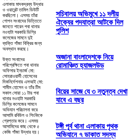
এলাকায় মাদকদ্রব্য উদ্ধার
ও ওয়ারেন্ট তামিল ডিউটি
সচিবালয় অভিমুখে ১১ দলীয়
করছিলো। এসময় তাঁরা
ঐক্যের পদযাত্রা আটকে দিল
গোপন সংবাদের ভিত্তিতে
জানতে পারেন পবা থানার
পুলিশ
নওহাটা সরকারি ডিগ্রি
কলেজের সামনে দুই
ব্যক্তি গাঁজা বিক্রির জন্য
অবস্থান করছে।
অজানা বাংলাদেশকে নিয়ে
উক্ত সংবাদের
রোমাঞ্চিত হ্যাজলউড
পরিপ্রেক্ষিতে পবা থানার
অফিসার ইনচার্জ মো:
সোহরাওয়ার্দী হোসেনের
দিকনির্দেশনায় এসআই মো:
শামীম হোসেন ও তাঁর টিম
বিয়ের সাজে যে ৩ নতুনত্ব দেখা
সকাল সোয়া ১১ টায় পবা
থানার নওহাটা সরকারি
যাবে এ বছর
ডিগ্রি কলেজের সামনে
অভিযান পরিচালনা করে
আসামি রবিউল ও পিংকিকে
গ্রেপ্তার করে। এসময়
টঙ্গী পূর্ব থানা এলাকায় পৃথক
আসামিদের কাছ থেকে ৫
কেজি গাঁজা উদ্ধার হয়।
অভিযানে ৭ ডাকাত সদস্য