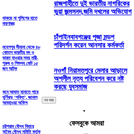
রাজশাহীতে দুই ভারতীয় নাগরিকের
ভুয়া জন্মসনদ,জমি দখলের অভিযোগ
থাকছে না পুলিশের হাতে
মারণাস্ত্র
চাঁপাইনবাবগঞ্জের পূজা মন্ডপ
পরিদর্শন করেন আনসার কর্মকর্তা
মহেশপুর সীমানা থেকে ৪৮
বাোতল ভারতীয় মদ ও
ভারত যাওয়ার সময় নারী-
পুরুষ ও শিশুসহ মোট ১৫
জন আটক
নওগাঁ নিয়ামতপুরে মেলার আড়ালে
অশ্লীল নৃত্য পরিবেশন করে নষ্ট
করছে যুবসমাজ
কবে আঘাত হানাতে পারে
ঘূর্ণিঝড় ‘শক্তি’, জানাল
সব খবর
আবহাওয়া অফিস
ফেসবুকে আমরা
চট্টগ্রাম বৌদ্ধ বিহারে
অবৈধ বৌদ্ধ সমিতি কর্তৃক