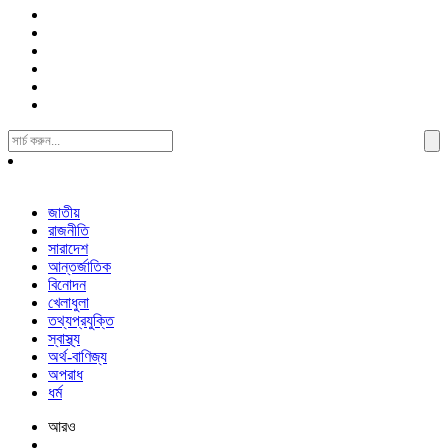
Search
For:
জাতীয়
রাজনীতি
সারাদেশ
আন্তর্জাতিক
বিনোদন
খেলাধুলা
তথ্যপ্রযুক্তি
স্বাস্থ্য
অর্থ-বাণিজ্য
অপরাধ
ধর্ম
আরও