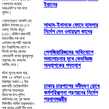
ইরানের
গ্রেপ্তার করেছে
আরএমপি’র পবা থানা
পুলিশ।
গ্রেপ্তারকৃত আসামি মো:
সাদ্দাম-ইনানকে ফোনে হামলার
রবিউল ইসলাম (৪২) ও
মোসা: পিংকি খাতুন
নির্দেশ দেন ওবায়দুল কাদের
(২৪)। রবিউল রাজশাহী
মহানগরীর পবা থানা
এলাকার বড়গাছী গ্রামের
মৃত ইব্রাহিমের ছেলে ও
প্লেজিয়ারিজমের অভিযোগে
পিংকি যশোর জেলার
কোতয়ালী থানার ঝুমঝুমপুর
সমালোচনার মুখে কেমব্রিজ
গ্রামের মো: জমসেদ
অধ্যাপকের পদত্যাগ
আলীর মেয়ে।
ঘটনা সূত্রে জানা যায়,
আজ ২৯ এপ্রিল ২০২৪
খ্রিস্টাব্দ সকাল ১১ টায়
ঢাকার চারপাশের নদীদূষণ রোধে
রাজশাহী মেট্রোপলিটন
পুলিশের শাহমখদুম
কর্মপরিকল্পনা প্রণয়নের নির্দেশ
বিভাগের উপ-পুলিশ
প্রধানমন্ত্রীর
কমিশনার মো: নূর আলম
সিদ্দিকীর সার্বিক তত্ত্বাবধানে
পবা থানার একটি টিম থানা