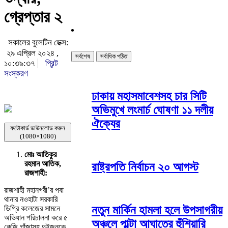
গ্রেপ্তার ২
সকালের বুলেটিন ডেক্স:
২৯ এপ্রিল ২০২৪ ,
সর্বশেষ
সর্বাধিক পঠিত
১০:৩৯:৩৭
প্রিন্ট
সংস্করণ
ঢাকায় মহাসমাবেশসহ চার সিটি
অভিমুখে লংমার্চ ঘোষণা ১১ দলীয়
ঐক্যের
ফটোকার্ড ডাউনলোড করুন
(1080×1080)
মোঃ আতিকুর
রহমান আতিক,
রাষ্ট্রপতি নির্বাচন ২০ আগস্ট
রাজশাহী:
রাজশাহী মহানগরী’র পবা
থানার নওহাটা সরকারি
নতুন মার্কিন হামলা হলে উপসাগরীয়
ডিগ্রি কলেজের সামনে
অভিযান পরিচালনা করে ৫
অঞ্চলে পাল্টা আঘাতের হুঁশিয়ারি
কেজি গাঁজাসহ দুইজনকে