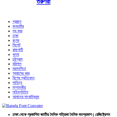
তরুণরা
প্রচ্ছদ
কনভার্টার
সব খবর
ঢাকা
রংপুর
সিলেট
রাজশাহী
খুলনা
চট্টগ্রাম
বরিশাল
ময়মনসিংহ
প্রবাসের খবর
বিশেষ প্রতিবেদন
সাহিত্য
সম্পাদকীয়
লাইফস্টাইল
আমাদের সাংবাদিকবৃন্দ
ঢাকা থেকে প্রকাশিত জাতীয় দৈনিক পত্রিকা দৈনিক মতপ্রকাশ ( রেজিষ্ট্রেশন