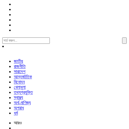
Search
For:
জাতীয়
রাজনীতি
সারাদেশ
আন্তর্জাতিক
বিনোদন
খেলাধুলা
তথ্যপ্রযুক্তি
স্বাস্থ্য
অর্থ-বাণিজ্য
অপরাধ
ধর্ম
আরও