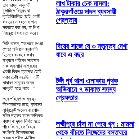
লাখ টাকার চেক মামলা:
তার ভাষ্য অনুযায়ী,
ঠাকুরগাঁওয়ে দাদন ব্যবসায়ী
চুলাটিতে বিদ্যুৎ বা
ব্যাটারিচালিত ছোট একটি
গ্রেপ্তার
ফ্যানের মাধ্যমে বাতাস
সরবরাহ করা হয়, যা শিখা
নিয়ন্ত্রণে সহায়তা করে।
তিনি বলেন, “অপচয় হওয়া
বিয়ের সাজে যে ৩ নতুনত্ব দেখা
পোড়া মবিলকে জ্বালানি
যাবে এ বছর
হিসেবে ব্যবহার করার
মাধ্যমে পরিবেশ সংরক্ষণ
এবং জ্বালানি সাশ্রয়ের
একটি বিকল্প ব্যবস্থা তৈরি
করার চেষ্টা করেছি। এটি
টঙ্গী পূর্ব থানা এলাকায় পৃথক
সাধারণ মানুষের জন্য
অভিযানে ৭ ডাকাত সদস্য
সাশ্রয়ী হতে পারে।”
গ্রেফতার
তবে পরিবেশ ও স্বাস্থ্য
বিশেষজ্ঞদের মতে, ব্যবহৃত
লুব্রিকেন্ট অয়েল বা পোড়া
মবিল দহনের ফলে ক্ষতিকর
গ্যাস বা দূষক নির্গত হতে
লক্ষ্মীপুরে চাঁদা না পেয়ে খুন : মামলা
পারে কি না, সে বিষয়ে
থেকে বাঁচতে নিজেদের বসতঘরে
সংশ্লিষ্ট বিশেষজ্ঞদের
মাধ্যমে পরীক্ষা-নিরীক্ষা