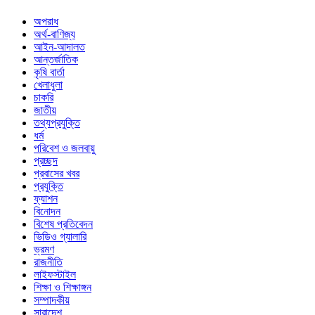
অপরাধ
অর্থ-বাণিজ্য
আইন-আদালত
আন্তর্জাতিক
কৃষি বার্তা
খেলাধুলা
চাকরি
জাতীয়
তথ্যপ্রযুক্তি
ধর্ম
পরিবেশ ও জলবায়ু
প্রচ্ছদ
প্রবাসের খবর
প্রযুক্তি
ফ্যাশন
বিনোদন
বিশেষ প্রতিবেদন
ভিডিও গ্যালারি
ভ্রমণ
রাজনীতি
লাইফস্টাইল
শিক্ষা ও শিক্ষাঙ্গন
সম্পাদকীয়
সারাদেশ