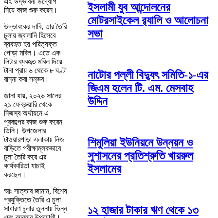
এই উদ্ভাবনী উদ্যোগ
ইসলামী যুব আন্দোলনের
নিয়ে কাজ শুরু করেন।
মোটরসাইকেল র‌্যালি ও আলোচনা
উদ্ভাবকের দাবি, তার তৈরি
সভা
চুলায় জ্বালানি হিসেবে
ব্যবহৃত হয় পরিত্যক্ত
পোড়া মবিল। এতে এক
লিটার ব্যবহৃত মবিল দিয়ে
টানা প্রায় ৬ থেকে ৮ ঘণ্টা
নাটোর পল্লী বিদ্যুৎ সমিতি-১-এর
রান্না করা সম্ভব।
জিএম হলেন টি. এম. মেসবাহ
জানা যায়, ২০২৬ সালের
উদ্দিন
২১ ফেব্রুয়ারি থেকে
নিজস্ব অর্থায়নে এ
প্রকল্পের কাজ শুরু করেন
তিনি। উপজেলার
টাওয়ারপাড়া এলাকায় নিজ
শিমুলিয়া ইউনিয়নে উন্নয়ন ও
বাড়িতে পরীক্ষামূলকভাবে
সুশাসনের প্রতিশ্রুতি খায়রুল
চুলা তৈরি করে এর
কার্যকারিতা যাচাই
ইসলামের
করছেন।
আঃ সাত্তার জানান, বিশেষ
প্রযুক্তিতে তৈরি এ চুলা
১২ হাজার টাকার ঋণ থেকে ১৩
সাধারণ চুলার তুলনায় ভিন্ন
এবং ব্যবহার উপযোগী।