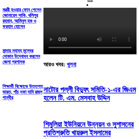
মন্ত্রী হওয়ার ফোন পেলেন
জোনায়েদ সাকি, খলিলুর
রহমান, আমিনুল হক ও
ফরহাদ হোসেন
মান্দায় ন্যায্য মূল্যের
দোকান উদ্বোধন করলেন
জেলা প্রশাসক
আরও খবর:
খুলনা
শিক্ষার্থী বিক্ষোভে উত্তপ্ত
নাটোর পল্লী বিদ্যুৎ সমিতি-১-এর জিএম
ভারত, পাঁচ দফা দাবি রাহুল
হলেন টি. এম. মেসবাহ উদ্দিন
গান্ধীর
শিমুলিয়া ইউনিয়নে উন্নয়ন ও সুশাসনের
প্রতিশ্রুতি খায়রুল ইসলামের