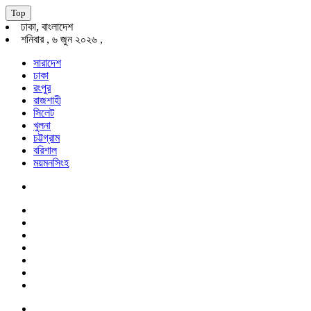
Top
ঢাকা, বাংলাদেশ
শনিবার , ৬ জুন ২০২৬ ,
সারাদেশ
ঢাকা
রংপুর
রাজশাহী
সিলেট
খুলনা
চট্টগ্রাম
বরিশাল
ময়মনসিংহ