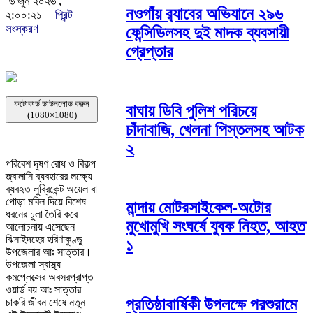
৬ জুন ২০২৬ ,
নওগাঁয় র‌্যাবের অভিযানে ২৯৬
২:০০:২১
প্রিন্ট
সংস্করণ
ফেন্সিডিলসহ দুই মাদক ব্যবসায়ী
গ্রেপ্তার
ফটোকার্ড ডাউনলোড করুন
বাঘায় ডিবি পুলিশ পরিচয়ে
(1080×1080)
চাঁদাবাজি, খেলনা পিস্তলসহ আটক
২
পরিবেশ দূষণ রোধ ও বিকল্প
জ্বালানি ব্যবহারের লক্ষ্যে
ব্যবহৃত লুব্রিকেন্ট অয়েল বা
পোড়া মবিল দিয়ে বিশেষ
মান্দায় মোটরসাইকেল-অটোর
ধরনের চুলা তৈরি করে
মুখোমুখি সংঘর্ষে যুবক নিহত, আহত
আলোচনায় এসেছেন
ঝিনাইদহের হরিণাকুণ্ডু
১
উপজেলার আঃ সাত্তার।
উপজেলা স্বাস্থ্য
কমপ্লেক্সের অবসরপ্রাপ্ত
ওয়ার্ড বয় আঃ সাত্তার
প্রতিষ্ঠাবার্ষিকী উপলক্ষে পরশুরামে
চাকরি জীবন শেষে নতুন