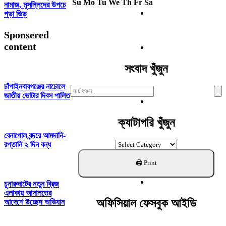
Su
Mo
Tu
We
Th
Fr
Sa
নামাজ, মুসল্লিদের উপচে
পড়া ভিড়
Sponsered
content
সংবাদ খুঁজুন
চাঁপাইনবাবগঞ্জের নাচোলে
Search
জাতীয় ভোটার দিবস পালিত
For:
ক্যাটাগরি খুঁজুন
বেনাপোল বন্দরে আমদানি-
ক্যাটাগরি
রপ্তানি ২ দিন বন্ধ
খুঁজুন
চুনারুঘাটের নতুন ব্রিজ
এলাকায় আদালতের
অফিসিয়াল ফেসবুক আইডি
আদেশে উচ্ছেদ অভিযান