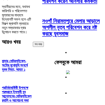
পরিদর্শন করেন আনসার কর্মকর্তা
স্থানীয়দের মতে, যথাযথ
কারিগরি ও পরিবেশগত
মূল্যায়নের মাধ্যমে
উদ্যোগটি সফল হলে এটি
নওগাঁ নিয়ামতপুরে মেলার আড়ালে
বিকল্প জ্বালানি ব্যবহারে
অশ্লীল নৃত্য পরিবেশন করে নষ্ট
নতুন সম্ভাবনার দ্বার
উন্মোচন করতে পারে।
করছে যুবসমাজ
আরও খবর
সব খবর
মান্দায় মোটরসাইকেল-
ফেসবুকে আমরা
অটোর মুখোমুখি সংঘর্ষে
যুবক নিহত, আহত ১
প্রতিষ্ঠাবার্ষিকী উপলক্ষে
পরশুরামে ইসলামী যুব
আন্দোলনের মোটরসাইকেল
র‌্যালি ও আলোচনা সভা