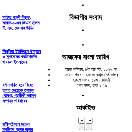
বিভাগীয় সংবাদ
নাটোর পল্লী বিদ্যুৎ
সমিতি-১-এর জিএম হলেন
টি. এম. মেসবাহ উদ্দিন
শিমুলিয়া ইউনিয়নে উন্নয়ন
আজকের বাংলা তারিখ
ও সুশাসনের প্রতিশ্রুতি
খায়রুল ইসলামের
আজ শনিবার, ৮ই আগস্ট, ২০২৬ ইং
২৩শে শ্রাবণ, ১৪৩৩ বঙ্গাব্দ (বর্ষাকাল)
২৪শে সফর, ১৪৪৮ হিজরী
ধর্মান্তরিত হয়ে বিয়ে:
এখন সময়, রাত ২:২৯
মান্দায় মেয়েকে ত্যাজ্য
ঘোষণা, প্রতীকী শ্রাদ্ধ
সম্পন্ন পরিবারের
আর্কাইভ
রাণীশংকৈলে মডেল
‹
›
মসজিদে প্রথম জুমার