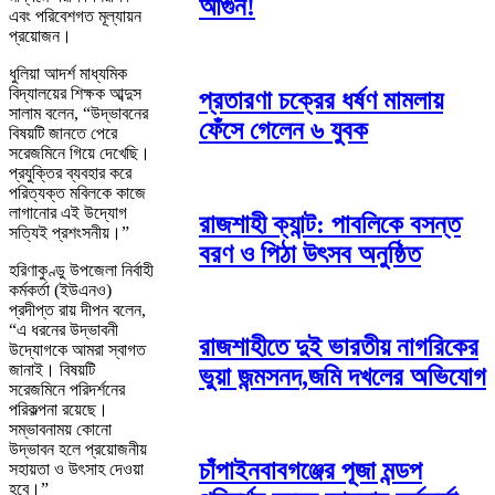
আগুন!
এবং পরিবেশগত মূল্যায়ন
প্রয়োজন।
ধুলিয়া আদর্শ মাধ্যমিক
বিদ্যালয়ের শিক্ষক আব্দুস
প্রতারণা চক্রের ধর্ষণ মামলায়
সালাম বলেন, “উদ্ভাবনের
ফেঁসে গেলেন ৬ যুবক
বিষয়টি জানতে পেরে
সরেজমিনে গিয়ে দেখেছি।
প্রযুক্তির ব্যবহার করে
পরিত্যক্ত মবিলকে কাজে
লাগানোর এই উদ্যোগ
রাজশাহী ক্যান্ট: পাবলিকে বসন্ত
সত্যিই প্রশংসনীয়।”
বরণ ও পিঠা উৎসব অনুষ্ঠিত
হরিণাকুণ্ডু উপজেলা নির্বাহী
কর্মকর্তা (ইউএনও)
প্রদীপ্ত রায় দীপন বলেন,
“এ ধরনের উদ্ভাবনী
রাজশাহীতে দুই ভারতীয় নাগরিকের
উদ্যোগকে আমরা স্বাগত
জানাই। বিষয়টি
ভুয়া জন্মসনদ,জমি দখলের অভিযোগ
সরেজমিনে পরিদর্শনের
পরিকল্পনা রয়েছে।
সম্ভাবনাময় কোনো
উদ্ভাবন হলে প্রয়োজনীয়
চাঁপাইনবাবগঞ্জের পূজা মন্ডপ
সহায়তা ও উৎসাহ দেওয়া
হবে।”