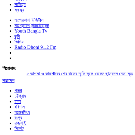
সাহিত্য
স্বাস্থ্য
মতপ্রকাশ ডিজিটাল
মতপ্রকাশ ইন্টারটেইন্মেন্ট
Youth Bangla Tv
ছবি
ভিডিও
Radio Dhoni 91.2 Fm
শিরোনাম:
৫ আগস্ট ও কারাগারের শেষ রাতের স্মৃতি তুলে ধরলেন ছাত্রদল নেতা সুমন স
সারাদেশ
খুলনা
চট্টগ্রাম
ঢাকা
বরিশাল
ময়মনসিংহ
রংপুর
রাজশাহী
সিলেট