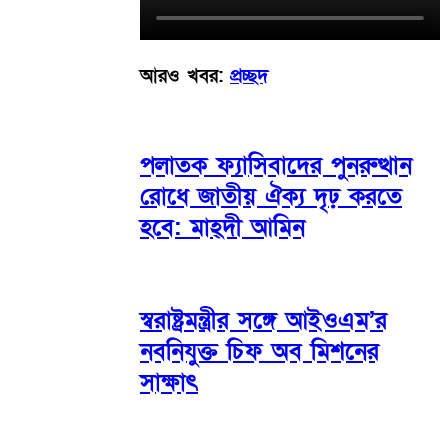
আরও খবর:
প্রচ্ছদ
পলাতক ফ্যাসিবাদের পুনরুত্থান
রোধে জাতীয় ঐক্য দৃঢ় করতে
হবে: মাহ্দী আমিন
স্বরাষ্ট্রমন্ত্রীর সঙ্গে আইওএম’র
নবনিযুক্ত চিফ অব মিশনের
সাক্ষাৎ