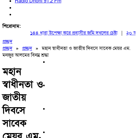
Radio Dhoni 91.2 Fm
শিরোনাম:
১৪৪ ধারা উপেক্ষা করে প্রবাসীর জমি দখলের চেষ্টা
|
২০ আগস্ট 
প্রচ্ছদ
প্রচ্ছদ
»
প্রচ্ছদ
»
মহান স্বাধীনতা ও জাতীয় দিবসে সাবেক মেয়র এম.
মনজুর আলমের বিনম্র শ্রদ্ধা
মহান
স্বাধীনতা ও
জাতীয়
দিবসে
সাবেক
মেয়র এম.