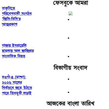
ফেসবুকে আমরা
বাকৃবিতে
পরিবেশবাদী সংগঠন
‘জিসি-বিসি’র
আত্মপ্রকাশ
গাজায় ইসরায়েলি
হামলায় আল জাজিরার
সাংবাদিক নিহত
বিভাগীয় সংবাদ
নওগাঁ-৪ (মান্দা):
২০২৬ সালের
নির্বাচনে জমে উঠতে
পারে তিনমুখী লড়াই
আজকের বাংলা তারিখ