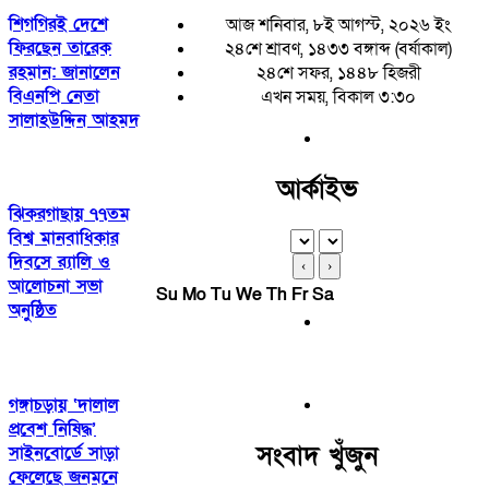
শিগগিরই দেশে
আজ শনিবার, ৮ই আগস্ট, ২০২৬ ইং
ফিরছেন তারেক
২৪শে শ্রাবণ, ১৪৩৩ বঙ্গাব্দ (বর্ষাকাল)
রহমান: জানালেন
২৪শে সফর, ১৪৪৮ হিজরী
বিএনপি নেতা
এখন সময়, বিকাল ৩:৩০
সালাহউদ্দিন আহমদ
আর্কাইভ
ঝিকরগাছায় ৭৭তম
বিশ্ব মানবাধিকার
দিবসে র‍্যালি ও
‹
›
আলোচনা সভা
Su
Mo
Tu
We
Th
Fr
Sa
অনুষ্ঠিত
গঙ্গাচড়ায় ‘দালাল
প্রবেশ নিষিদ্ধ’
সংবাদ খুঁজুন
সাইনবোর্ডে সাড়া
ফেলেছে জনমনে