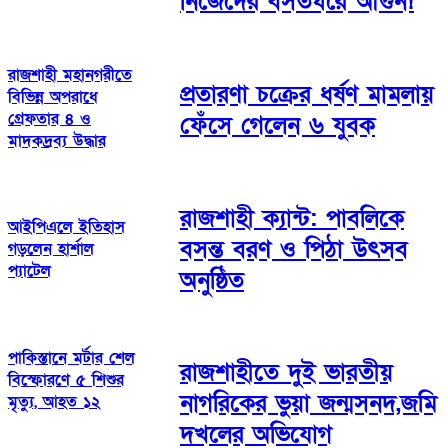
নিজেদের বসতঘরে আগুন!
রাজশাহী মহানগরীতে
প্রতারণা চক্রের ধর্ষণ মামলায়
বিভিন্ন অপরাধে
গ্রেফতার ৪ ও
ফেঁসে গেলেন ৬ যুবক
মাদকদ্রব্য উদ্ধার
রাজশাহী ক্যান্ট: পাবলিকে
আইপিএলে ইতিহাস
বসন্ত বরণ ও পিঠা উৎসব
গড়লেন হার্শাল
প্যাটেল
অনুষ্ঠিত
পাকিস্তানে মর্টার শেল
রাজশাহীতে দুই ভারতীয়
বিস্ফোরণে ৫ শিশুর
নাগরিকের ভুয়া জন্মসনদ,জমি
মৃত্যু, আহত ১২
দখলের অভিযোগ