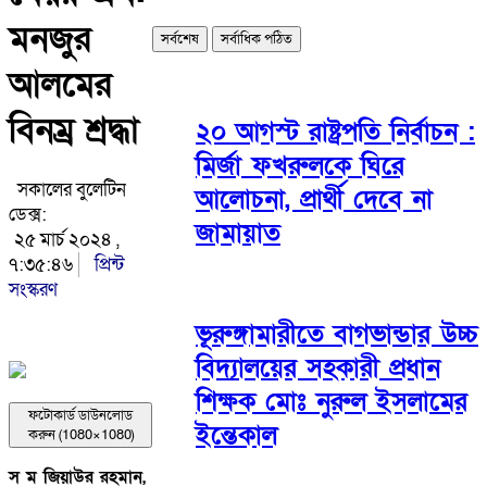
মনজুর
সর্বশেষ
সর্বাধিক পঠিত
আলমের
বিনম্র শ্রদ্ধা
২০ আগস্ট রাষ্ট্রপতি নির্বাচন :
মির্জা ফখরুলকে ঘিরে
সকালের বুলেটিন
আলোচনা, প্রার্থী দেবে না
ডেক্স:
জামায়াত
২৫ মার্চ ২০২৪ ,
৭:৩৫:৪৬
প্রিন্ট
সংস্করণ
ভূরুঙ্গামারীতে বাগভান্ডার উচ্চ
বিদ্যালয়ের সহকারী প্রধান
শিক্ষক মোঃ নুরুল ইসলামের
ফটোকার্ড ডাউনলোড
ইন্তেকাল
করুন (1080×1080)
স ম জিয়াউর রহমান,