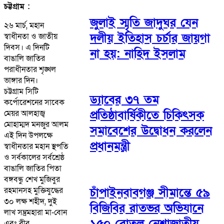
চট্টগ্রাম :
জুলাই স্মৃতি জাদুঘর যেন
২৬ মার্চ, মহান
দলীয় ইতিহাস চর্চার জায়গা
স্বাধীনতা ও জাতীয়
দিবস। এ দিনটি
না হয়: নাহিদ ইসলাম
বাঙালি জাতির
পরাধীনতার শৃঙ্খল
ভাঙ্গার দিন।
চট্টগ্রাম সিটি
ড্যাবের ৩৭ তম
কর্পোরেশনের সাবেক
প্রতিষ্ঠাবার্ষিকীতে চিকিৎসক
মেয়র আলহাজ্ব
মোহাম্মদ মনজুর আলম
সমাবেশের উদ্বোধন করলেন
এই দিন উপলক্ষে
প্রধানমন্ত্রী
স্বাধীনতার মহান স্থপতি
ও সর্বকালের সর্বশ্রেষ্ঠ
বাঙালি জাতির পিতা
বঙ্গবন্ধু শেখ মুজিবুর
রহমানসহ মুক্তিযুদ্ধের
চাঁপাইনবাবগঞ্জ সীমান্তে ৫৯
৩০ লক্ষ শহীদ, দুই
বিজিবির রাতভর অভিযানে
লাখ সম্ভ্রমহারা মা-বোন
১৫০ বোতল নেশাজাতীয়
এবং বীর