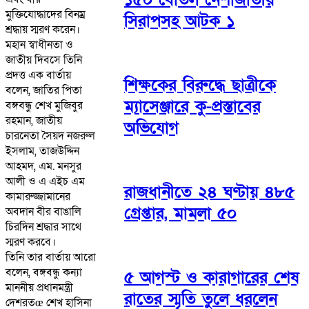
মুক্তিযোদ্ধাদের বিনম্র
সিরাপসহ আটক ১
শ্রদ্ধায় স্মরণ করেন।
মহান স্বাধীনতা ও
জাতীয় দিবসে তিনি
প্রদত্ত এক বার্তায়
শিক্ষকের বিরুদ্ধে ছাত্রীকে
বলেন, জাতির পিতা
ম্যাসেঞ্জারে কু-প্রস্তাবের
বঙ্গবন্ধু শেখ মুজিবুর
রহমান, জাতীয়
অভিযোগ
চারনেতা সৈয়দ নজরুল
ইসলাম, তাজউদ্দিন
আহমদ, এম. মনসুর
আলী ও এ এইচ এম
রাজধানীতে ২৪ ঘণ্টায় ৪৮৫
কামারুজ্জামানের
গ্রেপ্তার, মামলা ৫০
অবদান বীর বাঙালি
চিরদিন শ্রদ্ধার সাথে
স্মরণ করবে।
তিনি তার বার্তায় আরো
বলেন, বঙ্গবন্ধু কন্যা
৫ আগস্ট ও কারাগারের শেষ
মাননীয় প্রধানমন্ত্রী
রাতের স্মৃতি তুলে ধরলেন
দেশরতœ শেখ হাসিনা