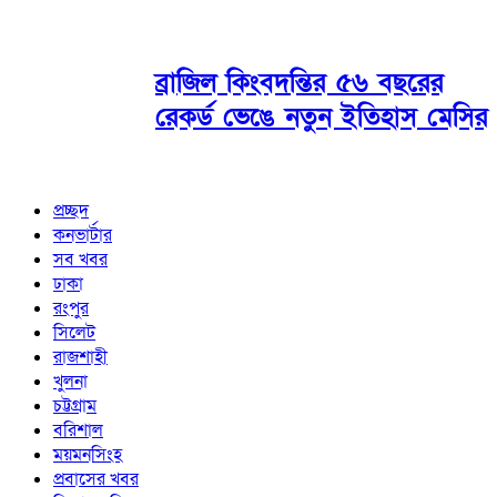
ব্রাজিল কিংবদন্তির ৫৬ বছরের
রেকর্ড ভেঙে নতুন ইতিহাস মেসির
প্রচ্ছদ
কনভার্টার
সব খবর
ঢাকা
রংপুর
সিলেট
রাজশাহী
খুলনা
চট্টগ্রাম
বরিশাল
ময়মনসিংহ
প্রবাসের খবর