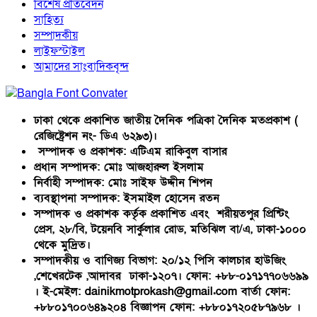
বিশেষ প্রতিবেদন
সাহিত্য
সম্পাদকীয়
লাইফস্টাইল
আমাদের সাংবাদিকবৃন্দ
ঢাকা থেকে প্রকাশিত জাতীয় দৈনিক পত্রিকা দৈনিক মতপ্রকাশ (
রেজিষ্ট্রেশন নং- ডিএ ৬২৯৩)।
সম্পাদক ও প্রকাশক: এটিএম রাকিবুল বাসার
প্রধান সম্পাদক: মোঃ আজহারুল ইসলাম
নির্বাহী সম্পাদক: মোঃ সাইফ উদ্দীন শিপন
ব্যবস্থাপনা সম্পাদক: ইসমাইল হোসেন রতন
সম্পাদক ও প্রকাশক কর্তৃক প্রকাশিত এবং শরীয়তপুর প্রিন্টিং
প্রেস, ২৮/বি, টয়েনবি সার্কুলার রোড, মতিঝিল বা/এ, ঢাকা-১০০০
থেকে মুদ্রিত।
সম্পাদকীয় ও বাণিজ্য বিভাগ: ২০/১২ পিসি কালচার হাউজিং
,শেখেরটেক ,আদাবর ঢাকা-১২০৭। ফোন: +৮৮-০১৭১৭৭০৬৬৯৯
। ই-মেইল: dainikmotprokash@gmail.com বার্তা ফোন:
+৮৮০১৭০০৬৪৯২০৪ বিজ্ঞাপন ফোন: +৮৮০১৭২০৫৮৭৯৬৮ ।