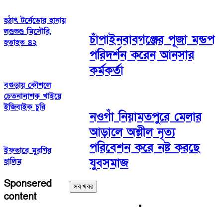
হঠাৎ টর্নেডোর হানায়
লণ্ডভণ্ড মিসৌরি,
চাঁপাইনবাবগঞ্জের পূজা মন্ডপ
হতাহত ৪২
পরিদর্শন করেন আনসার
কর্মকর্তা
বগুড়ায় কৌশলে
চেতনানাশক খাইয়ে
ইজিবাইক চুরি
নওগাঁ নিয়ামতপুরে মেলার
আড়ালে অশ্লীল নৃত্য
পরিবেশন করে নষ্ট করছে
ইফতারে মুরগির
যুবসমাজ
হালিম
Sponsered
সব খবর
content