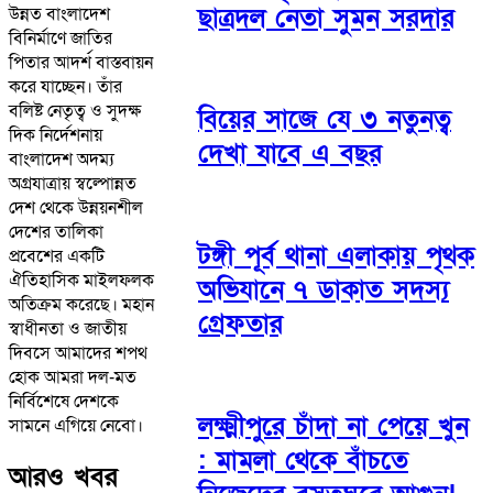
ছাত্রদল নেতা সুমন সরদার
উন্নত বাংলাদেশ
বিনির্মাণে জাতির
পিতার আদর্শ বাস্তবায়ন
করে যাচ্ছেন। তাঁর
বলিষ্ট নেতৃত্ব ও সুদক্ষ
বিয়ের সাজে যে ৩ নতুনত্ব
দিক নির্দেশনায়
দেখা যাবে এ বছর
বাংলাদেশ অদম্য
অগ্রযাত্রায় স্বল্পোন্নত
দেশ থেকে উন্নয়নশীল
দেশের তালিকা
টঙ্গী পূর্ব থানা এলাকায় পৃথক
প্রবেশের একটি
ঐতিহাসিক মাইলফলক
অভিযানে ৭ ডাকাত সদস্য
অতিক্রম করেছে। মহান
গ্রেফতার
স্বাধীনতা ও জাতীয়
দিবসে আমাদের শপথ
হোক আমরা দল-মত
নির্বিশেষে দেশকে
লক্ষ্মীপুরে চাঁদা না পেয়ে খুন
সামনে এগিয়ে নেবো।
: মামলা থেকে বাঁচতে
আরও খবর