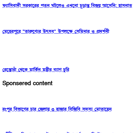
ফ্যাসিবাদী সরকারের পতন ঘটলেও এখনো চূড়ান্ত বিজয় আসেনি: হাসনাত
মেহেরপুরে “তারুণ্যের উৎসব” উপলক্ষে সেমিনার ও প্রদর্শনী
রেস্তোরাঁ থেকে মার্কিন মন্ত্রীর ব্যাগ চুরি
Sponsered content
রংপুর বিভাগের চার জেলায় ৩ হাজার বিজিবি সদস্য মোতায়েন