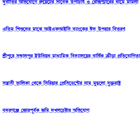
দুর্নীতির অভিযোগে রুয়েটের সাবেক উপাচার্য ও রেজিস্ট্রারের নামে মামলা
এতিম শিশুদের মাঝে আইএফআইসি ব্যাংকের ঈদ উপহার বিতরণ
শ্রীপুরে সব্দালপুর ইউনিয়ন মাধ্যমিক বিদ্যালয়ের বার্ষিক ক্রীড়া প্রতিযোগিতা
সন্ত্রাসী তালিকা থেকে সিরিয়ার প্রেসিডেন্টের নাম মুছলো যুক্তরাষ্ট্র
বদরগঞ্জে জোরপূর্বক জমি দখলচেষ্টার অভিযোগ