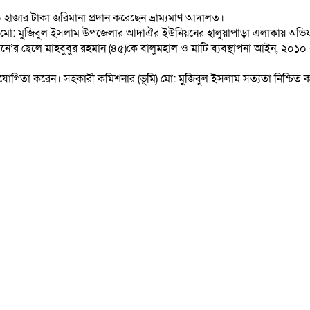
হাজার টাকা জরিমানা প্রদান করেছেন ভ্রাম্যমাণ আদালত।
র (ভুমি) মো: মুজিবুল ইসলাম উপজেলার আদাঐর ইউনিয়নের হালুয়াপাড়া এলাকায় অভি
ানে’র ছেলে মাহবুবুর রহমান (৪৫)কে বালুমহাল ও মাটি ব্যবস্থাপনা আইন, ২০১০
োগিতা করেন। সহকারী কমিশনার (ভূমি) মো: মুজিবুল ইসলাম সত্যতা নিশ্চিত 