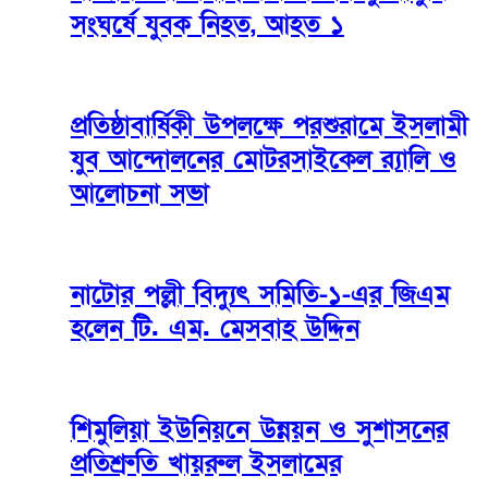
সংঘর্ষে যুবক নিহত, আহত ১
প্রতিষ্ঠাবার্ষিকী উপলক্ষে পরশুরামে ইসলামী
যুব আন্দোলনের মোটরসাইকেল র‌্যালি ও
আলোচনা সভা
নাটোর পল্লী বিদ্যুৎ সমিতি-১-এর জিএম
হলেন টি. এম. মেসবাহ উদ্দিন
শিমুলিয়া ইউনিয়নে উন্নয়ন ও সুশাসনের
প্রতিশ্রুতি খায়রুল ইসলামের