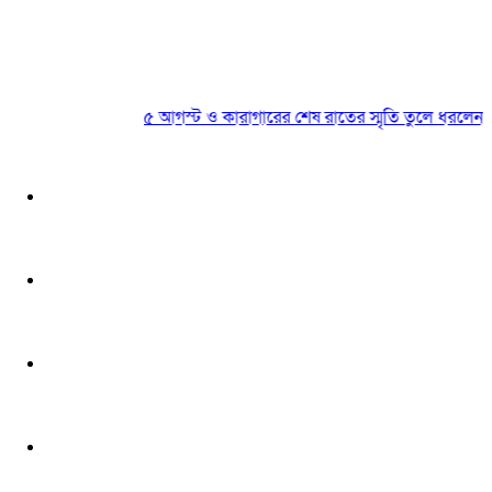
৫ আগস্ট ও কারাগারের শেষ রাতের স্মৃতি তুলে ধরলেন ছাত্র