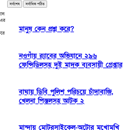
সর্বশেষ
সর্বাধিক পঠিত
যান
 এর
মানুষ কেন প্রশ্ন করে?
করে
নওগাঁয় র‌্যাবের অভিযানে ২৯৬
ফেন্সিডিলসহ দুই মাদক ব্যবসায়ী গ্রেপ্তার
বাঘায় ডিবি পুলিশ পরিচয়ে চাঁদাবাজি,
খেলনা পিস্তলসহ আটক ২
মান্দায় মোটরসাইকেল-অটোর মুখোমুখি