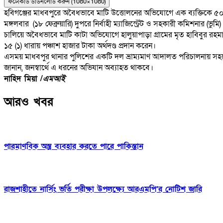
ফটোকার্ড ডাউনলোড করুন (1080×1080)
হবিগঞ্জের মাধবপুরে অবৈধভাবে মাটি উত্তোলনের অভিযোগে এক ব্যক্তিকে ৫০ 
মঙ্গলবার (১৮ ফেব্রুয়ারি) দুপরে নির্বাহী ম্যাজিস্ট্রেট ও সহকারী কমিশনা
চালিয়ে অবৈধভাবে মাটি কাটা অভিযোগে হালুয়াপাড়া গ্রামের মৃত হাবিবুর রহম
১৫ (১) ধারায় পঞ্চাশ হাজার টাকা অর্থদণ্ড প্রদান করেন।
এসময় মাধবপুর থানার পুলিশের একটি দল ভ্রাম্যমাণ আদালত পরিচালনায় সহয
জানান, জনস্বার্থে এ ধরনের অভিযান অব্যাহত থাকবে।
নাহিদ মিয়া /
এমআই
আরও খবর
পারমাণবিক অস্ত্র ব্যবহার করতে পারে পাকিস্তান
রাজশাহীতে নার্সিং ভর্তি পরীক্ষা উপলক্ষ্যে আরএমপি’র নোটিশ জারি