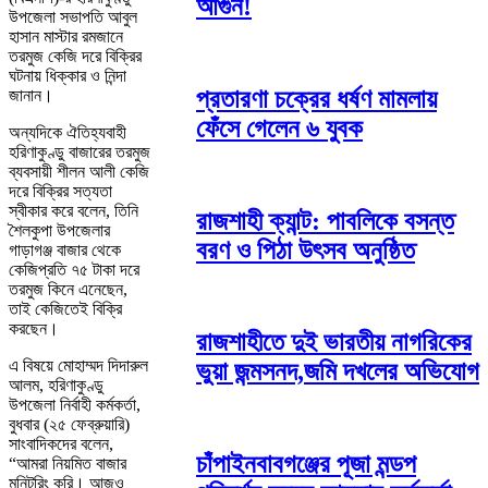
আগুন!
উপজেলা সভাপতি আবুল
হাসান মাস্টার রমজানে
তরমুজ কেজি দরে বিক্রির
ঘটনায় ধিক্কার ও নিন্দা
প্রতারণা চক্রের ধর্ষণ মামলায়
জানান।
ফেঁসে গেলেন ৬ যুবক
অন্যদিকে ঐতিহ্যবাহী
হরিণাকুণ্ডু বাজারের তরমুজ
ব্যবসায়ী শীলন আলী কেজি
দরে বিক্রির সত্যতা
স্বীকার করে বলেন, তিনি
রাজশাহী ক্যান্ট: পাবলিকে বসন্ত
শৈলকুপা
উপজেলার
বরণ ও পিঠা উৎসব অনুষ্ঠিত
গাড়াগঞ্জ বাজার থেকে
কেজিপ্রতি ৭৫ টাকা দরে
তরমুজ কিনে এনেছেন,
তাই কেজিতেই বিক্রি
করছেন।
রাজশাহীতে দুই ভারতীয় নাগরিকের
এ বিষয়ে
মোহাম্মদ দিদারুল
ভুয়া জন্মসনদ,জমি দখলের অভিযোগ
আলম
, হরিণাকুণ্ডু
উপজেলা নির্বাহী কর্মকর্তা,
বুধবার (২৫ ফেব্রুয়ারি)
সাংবাদিকদের বলেন,
চাঁপাইনবাবগঞ্জের পূজা মন্ডপ
“আমরা নিয়মিত বাজার
মনিটরিং করি। আজও