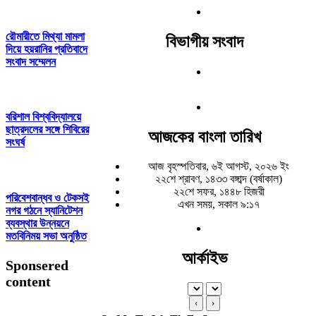
রৌমারীতে মিথ্যা মামলা
বিভাগীয় সংবাদ
দিয়ে হয়রানির প্রতিবাদে
সংবাদ সম্মেলন
বরিশাল বিশ্ববিদ্যালয়ে
ছাত্রদলের সঙ্গে শিবিরের
আজকের বাংলা তারিখ
সংঘর্ষ
আজ বৃহস্পতিবার, ৬ই আগস্ট, ২০২৬ ইং
২২শে শ্রাবণ, ১৪৩৩ বঙ্গাব্দ (বর্ষাকাল)
২২শে সফর, ১৪৪৮ হিজরী
পরিবেশবান্ধব ও টেকসই
এখন সময়, সকাল ৯:১৭
নগর গঠনে স্যানিটেশন
ব্যবস্থার উন্নয়নে
মতবিনিময় সভা অনুষ্ঠিত
আর্কাইভ
Sponsered
content
‹
›