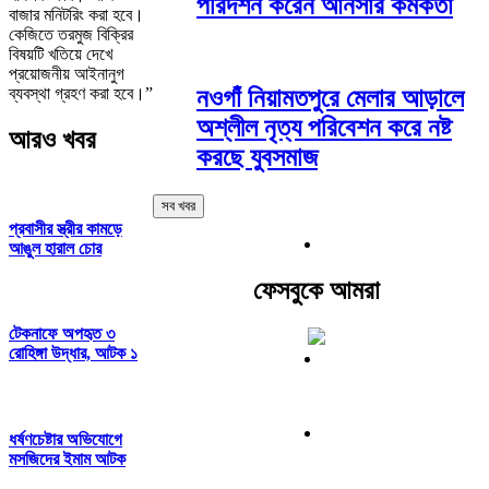
পরিদর্শন করেন আনসার কর্মকর্তা
বাজার মনিটরিং করা হবে।
কেজিতে তরমুজ বিক্রির
বিষয়টি খতিয়ে দেখে
প্রয়োজনীয় আইনানুগ
ব্যবস্থা গ্রহণ করা হবে।”
নওগাঁ নিয়ামতপুরে মেলার আড়ালে
অশ্লীল নৃত্য পরিবেশন করে নষ্ট
আরও খবর
করছে যুবসমাজ
সব খবর
প্রবাসীর স্ত্রীর কামড়ে
আঙুল হারাল চোর
ফেসবুকে আমরা
টেকনাফে অপহৃত ৩
রোহিঙ্গা উদ্ধার, আটক ১
ধর্ষণচেষ্টার অভিযোগে
মসজিদের ইমাম আটক