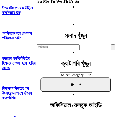
Su
Mo
Tu
We
Th
Fr
Sa
উজবেকিস্তানকে উড়িয়ে
কলম্বিয়ার শুরু
‘সাকিবকে দলে নেওয়ার
সংবাদ খুঁজুন
পরিকল্পনা নেই’
Search
For:
হৃদরোগ ইনস্টিটিউটের
ক্যাটাগরি খুঁজুন
হিমঘরে নেওয়া হলো হাদির
মরদেহ
ক্যাটাগরি
খুঁজুন
বিশ্বকাপ বিদায়ের পর
ইংল্যান্ডের পাশে দাঁড়াল
রাজপরিবার
অফিসিয়াল ফেসবুক আইডি