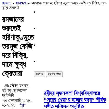
প্রচ্ছদ
»
সারাদেশ
»
রমজানের শুরুতেই হরিণাকুণ্ডুতে তরমুজ কেজি দরে বিক্রি, দামে
ক্ষুব্ধ ক্রেতারা
রমজানের
শুরুতেই
হরিণাকুণ্ডুতে
তরমুজ কেজি
দরে বিক্রি,
দামে ক্ষুব্ধ
ক্রেতারা
সর্বশেষ
সর্বাধিক পঠিত
মোঃ রবিউল ইসলাম,
হরিণাকুণ্ডু উপজেলা
রবীন্দ্র সৃজনকলা বিশ্ববিদ্যালয়ে
প্রতিনিধি
“সুরের খেয়া’য় হাজার বছর” শীর্ষক
২৫ ফেব্রুয়ারি ২০২৬ ,
৯:০৯:৩২
প্রিন্ট
সঙ্গীত সম্মিলন অনুষ্ঠিত