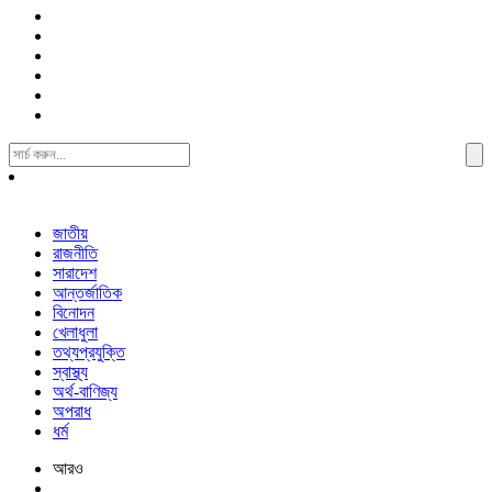
Search
For:
জাতীয়
রাজনীতি
সারাদেশ
আন্তর্জাতিক
বিনোদন
খেলাধুলা
তথ্যপ্রযুক্তি
স্বাস্থ্য
অর্থ-বাণিজ্য
অপরাধ
ধর্ম
আরও