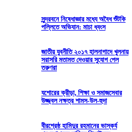
​সুন্দরবনে নিষেধাজ্ঞার মধ্যে অবৈধ শুঁটকি
পল্লিতে অভিযান: মাচা ধ্বংস
জাতীয় যুবনীতি ২০১৭ হালনাগাদে খুলনায়
সরাসরি মতামত দেওয়ার সুযোগ পেল
তরুণরা
যশোরের ক্রীড়া, শিক্ষা ও সমাজসেবার
উজ্জ্বল নক্ষত্র শামস-উল-হুদা
বীরশ্রেষ্ঠ হামিদুর রহমানের ভাস্কর্য