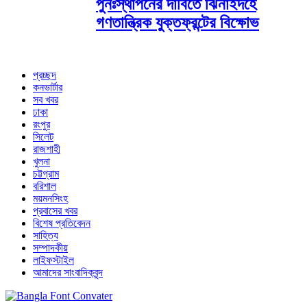
পুনঃস্থাপনের দাবিতে ঝিনাইদহে
গণতান্ত্রিক যুক্তফ্রন্টের বিক্ষোভ
প্রচ্ছদ
কনভার্টার
সব খবর
ঢাকা
রংপুর
সিলেট
রাজশাহী
খুলনা
চট্টগ্রাম
বরিশাল
ময়মনসিংহ
প্রবাসের খবর
বিশেষ প্রতিবেদন
সাহিত্য
সম্পাদকীয়
লাইফস্টাইল
আমাদের সাংবাদিকবৃন্দ