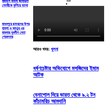
বাহুবলে মহিলা জামায়াত
নেত্রীকে কুপিয়ে হত্যা
মাধবপুরে ছাত্রদের উপর
হামলা ও ভাংচুর এর
মামলায় যুবলীগ নেতা
গ্রেফতার
আরও খবর:
খুলনা
ধর্ষণচেষ্টার অভিযোগে মসজিদের ইমাম
আটক
বেনাপোল দিয়ে ভারত থেকে ৯.২ টন
কাঁচামরিচ আমদানি