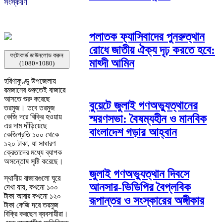
সংস্করণ
পলাতক ফ্যাসিবাদের পুনরুত্থান
রোধে জাতীয় ঐক্য দৃঢ় করতে হবে:
ফটোকার্ড ডাউনলোড করুন
মাহ্দী আমিন
(1080×1080)
হরিণাকুণ্ডু
উপজেলায়
রমজানের শুরুতেই বাজারে
আসতে শুরু করেছে
বুয়েটে জুলাই গণঅভ্যুত্থানের
তরমুজ। তবে তরমুজ
স্মরণসভা: বৈষম্যহীন ও মানবিক
কেজি দরে বিক্রি হওয়ায়
এর দাম দাঁড়িয়েছে
বাংলাদেশ গড়ার আহ্বান
কেজিপ্রতি ১০০ থেকে
১২০ টাকা, যা সাধারণ
ক্রেতাদের মধ্যে ব্যাপক
অসন্তোষ সৃষ্টি করেছে।
জুলাই গণঅভ্যুত্থান দিবসে
স্থানীয় বাজারগুলো ঘুরে
আনসার-ভিডিপির বৈপ্লবিক
দেখা যায়, কখনো ১০০
টাকা আবার কখনো ১২০
রূপান্তর ও সংস্কারের অঙ্গীকার
টাকা কেজি দরে তরমুজ
বিক্রি করছেন ব্যবসায়ীরা।