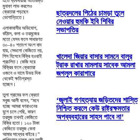
এতে ব্যবসায়ীরা অতিরিক্ত
মুনাফা লাভ করলেও
ক্রেতারা পড়ছেন
ছাত্রদলের পিঠের চামড়া তুলে
ভোগান্তিতে।
নেওয়ার হুমকি ইবি শিবির
এলাকাবাসীর অভিযোগ,
সভাপতির
কাঁঠাল, কলা ও তরমুজের
মতো যেসব ফলে সাধারণত
৩০–৪০ শতাংশ অংশ বাদ
যায়, সেগুলো কেজিতে নয়,
খালেদা জিয়ার বাসার সামনে বালুর
পিস হিসেবে বিক্রি হওয়াই
প্রচলিত। কেজি দরে
ট্রাক রাখার মামলায় সাবেক আমলা
বিক্রির ফলে ক্রেতারা
জগলুল কারাগারে
ওজনে ও দামে উভয় দিক
থেকেই ক্ষতিগ্রস্ত
হচ্ছেন।
তুলা গ্রামের ফল ক্রেতা
‘জুলাই গণহত্যায় জড়িতদের শাস্তি
সবুজ আলী বলেন, “মনে
হচ্ছে আমরা ফারাওনের
নিশ্চিত করলে কেউ রাষ্ট্রক্ষমতার
যুগে চলে গেছি, কারণ
অপব্যবহারের সাহস পাবে না’
তরমুজ তখনই কেজিতে
বিক্রি হতো। ১২০ টাকা
কেজিতে তরমুজ কেনা
আমার সাধ্যের বাইরে।”
পাখিভ্যান চালক ছের আলী