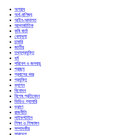
অপরাধ
অর্থ-বাণিজ্য
আইন-আদালত
আন্তর্জাতিক
কৃষি বার্তা
খেলাধুলা
চাকরি
জাতীয়
তথ্যপ্রযুক্তি
ধর্ম
পরিবেশ ও জলবায়ু
প্রচ্ছদ
প্রবাসের খবর
প্রযুক্তি
ফ্যাশন
বিনোদন
বিশেষ প্রতিবেদন
ভিডিও গ্যালারি
ভ্রমণ
রাজনীতি
লাইফস্টাইল
শিক্ষা ও শিক্ষাঙ্গন
সম্পাদকীয়
সারাদেশ