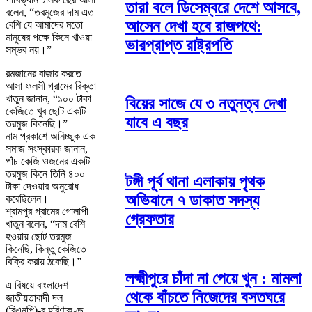
তারা বলে ডিসেম্বরে দেশে আসবে,
বলেন, “তরমুজের দাম এত
আসেন দেখা হবে রাজপথে:
বেশি যে আমাদের মতো
মানুষের পক্ষে কিনে খাওয়া
ভারপ্রাপ্ত রাষ্ট্রপতি
সম্ভব নয়।”
রমজানের বাজার করতে
আসা ফলসী গ্রামের রিক্তা
খাতুন জানান, “১০০ টাকা
বিয়ের সাজে যে ৩ নতুনত্ব দেখা
কেজিতে খুব ছোট একটি
যাবে এ বছর
তরমুজ কিনেছি।”
নাম প্রকাশে অনিচ্ছুক এক
সমাজ সংস্কারক জানান,
পাঁচ কেজি ওজনের একটি
তরমুজ কিনে তিনি ৪০০
টঙ্গী পূর্ব থানা এলাকায় পৃথক
টাকা দেওয়ার অনুরোধ
অভিযানে ৭ ডাকাত সদস্য
করেছিলেন।
শ্রামপুর গ্রামের গোলাপী
গ্রেফতার
খাতুন বলেন, “দাম বেশি
হওয়ায় ছোট তরমুজ
কিনেছি, কিন্তু কেজিতে
বিক্রি করায় ঠকেছি।”
লক্ষ্মীপুরে চাঁদা না পেয়ে খুন : মামলা
এ বিষয়ে
বাংলাদেশ
থেকে বাঁচতে নিজেদের বসতঘরে
জাতীয়তাবাদী দল
(বিএনপি)
-র হরিণাকুণ্ডু