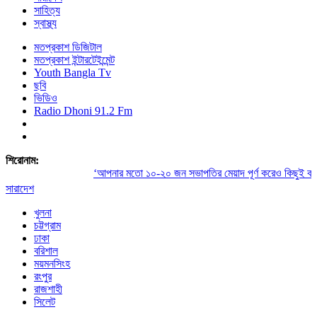
সাহিত্য
স্বাস্থ্য
মতপ্রকাশ ডিজিটাল
মতপ্রকাশ ইন্টারটেইন্মেন্ট
Youth Bangla Tv
ছবি
ভিডিও
Radio Dhoni 91.2 Fm
শিরোনাম:
‘আপনার মতো ১০-২০ জন সভাপতির মেয়াদ পূর্ণ করেও কিছুই করতে 
সারাদেশ
খুলনা
চট্টগ্রাম
ঢাকা
বরিশাল
ময়মনসিংহ
রংপুর
রাজশাহী
সিলেট