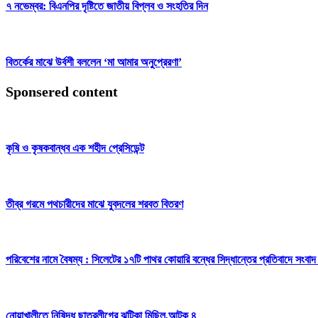
৭ নভেম্বর: বিএনপির দৃষ্টিতে জাতীয় বিপ্লব ও সংহতির দিন
বিতর্কের মাঝে উর্বশী বললেন ‘মা আমার অনুপ্রেরণা’
Sponsered content
কৃষি ও কৃষকবান্ধব এক শহীদ প্রেসিডেন্ট
তীব্র গরমে পথচারীদের মাঝে যুবদলের শরবত বিতরণ
পরিবেশের নামে বৈষম্য : সিলেটের ১৭টি পাথর কোয়ারি বন্ধের সিদ্ধান্তের প্রতিবাদে সংবাদ
নোয়াখালীতে নিষিদ্ধ ছাত্রলীগের ঝটিকা মিছিল,আটক ৪