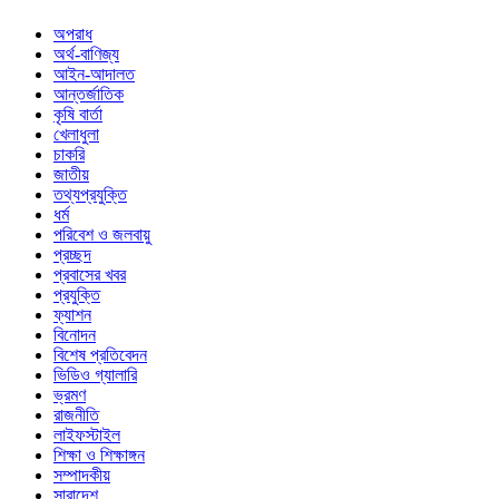
অপরাধ
অর্থ-বাণিজ্য
আইন-আদালত
আন্তর্জাতিক
কৃষি বার্তা
খেলাধুলা
চাকরি
জাতীয়
তথ্যপ্রযুক্তি
ধর্ম
পরিবেশ ও জলবায়ু
প্রচ্ছদ
প্রবাসের খবর
প্রযুক্তি
ফ্যাশন
বিনোদন
বিশেষ প্রতিবেদন
ভিডিও গ্যালারি
ভ্রমণ
রাজনীতি
লাইফস্টাইল
শিক্ষা ও শিক্ষাঙ্গন
সম্পাদকীয়
সারাদেশ