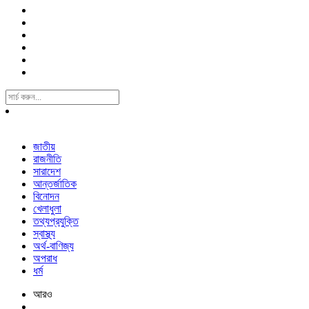
Search
For:
জাতীয়
রাজনীতি
সারাদেশ
আন্তর্জাতিক
বিনোদন
খেলাধুলা
তথ্যপ্রযুক্তি
স্বাস্থ্য
অর্থ-বাণিজ্য
অপরাধ
ধর্ম
আরও