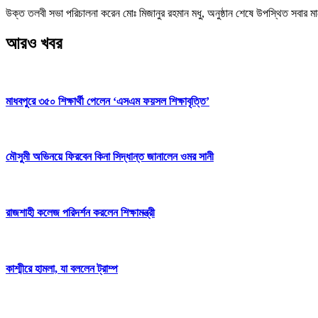
উক্ত তলবী সভা পরিচালনা করেন মোঃ মিজানুর রহমান মধু, অনুষ্ঠান শেষে উপস্থিত সবার ম
আরও খবর
মাধবপুরে ৩৫০ শিক্ষার্থী পেলেন ‘এসএম ফয়সল শিক্ষাবৃত্তি’
মৌসুমী অভিনয়ে ফিরবেন কিনা সিদ্ধান্ত জানালেন ওমর সানী
রাজশাহী কলেজ পরিদর্শন করলেন শিক্ষামন্ত্রী
কাশ্মীরে হামলা, যা বললেন ট্রাম্প