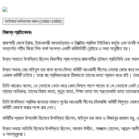
ফটোকার্ড ডাউনলোড করুন (1080×1080)
নিজস্ব প্রতিবেদক:
রাজশাহী জেলা ট্রাক, ট্যাংকলরী কাভার্ডভ্যান ও ট্রাক্টার শ্রমিক ইউনিয়ন কর্তৃক এক তলবী
অন্তর্গত শহীদ জিয়া শিশু পার্ক সংলগ্ন একটি কমিউনিটি সেন্টারে এ সভা অনুষ্ঠিত হয়।
উক্ত সভাতে উপস্থিত ছিলেন বিভাগীয় শ্রম দপ্তর রাজশাহীর দুইজন প্রতিনিধি এবং সভা
উক্ত সভায় মোঃ মাইনুল হক মানা বলেন-বিগত কমিটি আওয়ামী লীগের নেতারা জোর করে দখ
এরকম কমিটি চাইনা। তারা বহু শ্রমিকদেরকে ঠিকমতো তাদের ভাতা প্রদান করে নাই। তারা 
তিনি আরোও বলেন, যে নেতাকে ফোন করে কোন বিপদে পাশে পাবেন না সে নেতাকে ভোট দে
ন্যায্য অধিকার, তাদের বিবাহ ভাতা, মৃত্যু ভাতা, শিক্ষা ভাতা সহ প্রত্যেকটা ভাতা তাদেরক
তিনি উপস্থিত শ্রমিক জনতার সামনে পূর্বের আওয়ামী লীগের চাঁদাবাজি কমিটি বিলুপ্ত ঘো
কমিটি ঘোষণা করার পক্ষে রায় দেন।
কমিটির প্রধান উপদেষ্টা হিসেবে উপস্থিত ছিলেন, মাইনুল হক মানা ও মিজানুর রহমান মধু, এছ
উক্ত সভায় অতিথি হিসেবে উপস্থিত ছিলেন, আলাল উদ্দীন , সাজ্জাদ হোসেন, আব্দুল আলী, 
ও সদস্যবৃন্দরা।