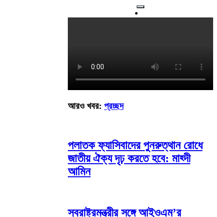
আরও খবর:
প্রচ্ছদ
পলাতক ফ্যাসিবাদের পুনরুত্থান রোধে
জাতীয় ঐক্য দৃঢ় করতে হবে: মাহ্দী
আমিন
স্বরাষ্ট্রমন্ত্রীর সঙ্গে আইওএম’র