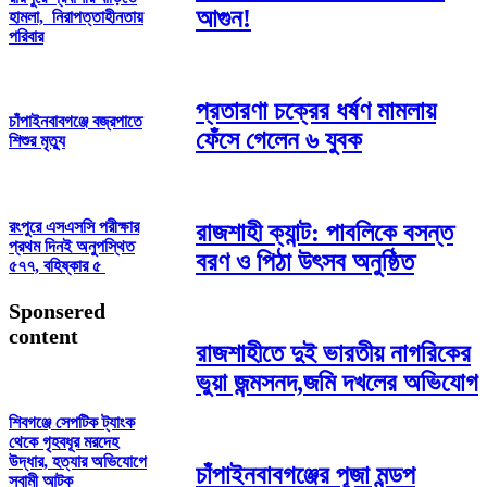
আগুন!
হামলা, নিরাপত্তাহীনতায়
পরিবার
প্রতারণা চক্রের ধর্ষণ মামলায়
চাঁপাইনবাবগঞ্জে বজ্রপাতে
ফেঁসে গেলেন ৬ যুবক
শিশুর মৃত্যু
রংপুরে এসএসসি পরীক্ষার
রাজশাহী ক্যান্ট: পাবলিকে বসন্ত
প্রথম দিনই অনুপস্থিত
বরণ ও পিঠা উৎসব অনুষ্ঠিত
৫৭৭, বহিষ্কার ৫
Sponsered
content
রাজশাহীতে দুই ভারতীয় নাগরিকের
ভুয়া জন্মসনদ,জমি দখলের অভিযোগ
শিবগঞ্জে সেপটিক ট্যাংক
থেকে গৃহবধূর মরদেহ
উদ্ধার, হত্যার অভিযোগে
চাঁপাইনবাবগঞ্জের পূজা মন্ডপ
স্বামী আটক