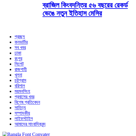
ব্রাজিল কিংবদন্তির ৫৬ বছরের রেকর্ড
ভেঙে নতুন ইতিহাস মেসির
প্রচ্ছদ
কনভার্টার
সব খবর
ঢাকা
রংপুর
সিলেট
রাজশাহী
খুলনা
চট্টগ্রাম
বরিশাল
ময়মনসিংহ
প্রবাসের খবর
বিশেষ প্রতিবেদন
সাহিত্য
সম্পাদকীয়
লাইফস্টাইল
আমাদের সাংবাদিকবৃন্দ