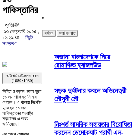
পাকিস্তানির
প্রতিনিধি
১৩ ফেব্রুয়ারি ২০২৫ ,
সর্বশেষ
সর্বাধিক পঠিত
১২:২১:৪৪
প্রিন্ট
সংস্করণ
অজানা বাংলাদেশকে নিয়ে
রোমাঞ্চিত হ্যাজলউড
ফটোকার্ড ডাউনলোড করুন
(1080×1080)
সড়ক দুর্ঘটনার কবলে অভিনেত্রী
লিবিয়া উপকূলে নৌকা ডুবে
১৬ জন পাকিস্তানি মারা
মৌসুমী মৌ
গেছেন। এ ঘটনায় নিখোঁজ
হয়েছেন ১০ জন।
পাকিস্তানের পররাষ্ট্র
মন্ত্রণালয় এ তথ্য
নিঃশর্ত সামরিক সহায়তার বিরোধিতা
জানিয়েছে।
করলেন ডেমোক্র্যাট প্রার্থী এল-
এর আগে সোমবার