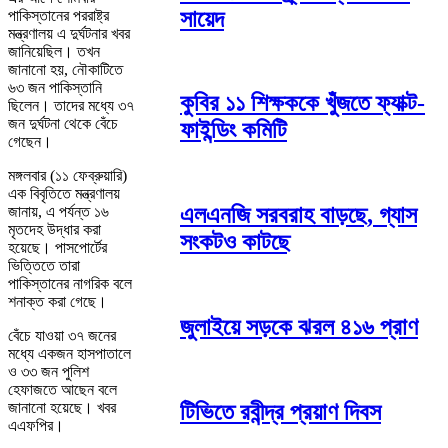
সায়েদ
পাকিস্তানের পররাষ্ট্র
মন্ত্রণালয় এ দুর্ঘটনার খবর
জানিয়েছিল। তখন
জানানো হয়, নৌকাটিতে
৬৩ জন পাকিস্তানি
কুবির ১১ শিক্ষককে খুঁজতে ফ্যাক্ট-
ছিলেন। তাদের মধ্যে ৩৭
জন দুর্ঘটনা থেকে বেঁচে
ফাইন্ডিং কমিটি
গেছেন।
মঙ্গলবার (১১ ফেব্রুয়ারি)
এক বিবৃতিতে মন্ত্রণালয়
এলএনজি সরবরাহ বাড়ছে, গ্যাস
জানায়, এ পর্যন্ত ১৬
মৃতদেহ উদ্ধার করা
সংকটও কাটছে
হয়েছে। পাসপোর্টের
ভিত্তিতে তারা
পাকিস্তানের নাগরিক বলে
শনাক্ত করা গেছে।
জুলাইয়ে সড়কে ঝরল ৪১৬ প্রাণ
বেঁচে যাওয়া ৩৭ জনের
মধ্যে একজন হাসপাতালে
ও ৩৩ জন পুলিশ
হেফাজতে আছেন বলে
টিভিতে রবীন্দ্র প্রয়াণ দিবস
জানানো হয়েছে। খবর
এএফপির।