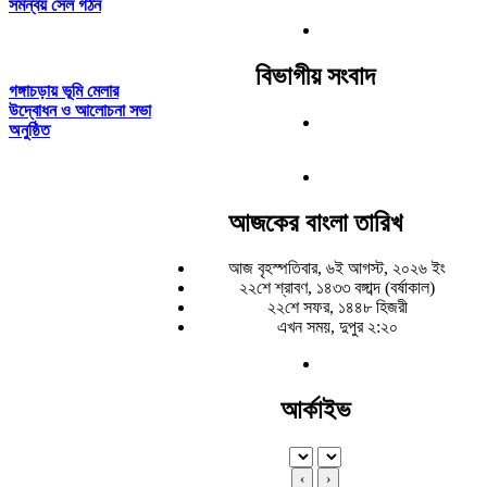
সমন্বয় সেল গঠন
বিভাগীয় সংবাদ
গঙ্গাচড়ায় ভূমি মেলার
উদ্বোধন ও আলোচনা সভা
অনুষ্ঠিত
আজকের বাংলা তারিখ
আজ বৃহস্পতিবার, ৬ই আগস্ট, ২০২৬ ইং
২২শে শ্রাবণ, ১৪৩৩ বঙ্গাব্দ (বর্ষাকাল)
২২শে সফর, ১৪৪৮ হিজরী
এখন সময়, দুপুর ২:২০
আর্কাইভ
‹
›