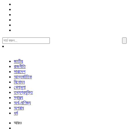
Search
For:
জাতীয়
রাজনীতি
সারাদেশ
আন্তর্জাতিক
বিনোদন
খেলাধুলা
তথ্যপ্রযুক্তি
স্বাস্থ্য
অর্থ-বাণিজ্য
অপরাধ
ধর্ম
আরও