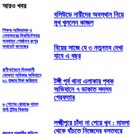
আরও খবর
বলিউডে নারীদের অবস্থান নিয়ে
মুখ খুললেন কাজল
শিক্ষক-অভিভাবক ও
সেনাসদরের দিকনির্দেশনায়
অব্যাহত শ্রেষ্ঠত্ব রংপুর
ক্যাডেট কলেজের
বিয়ের সাজে যে ৩ নতুনত্ব দেখা
যাবে এ বছর
রাণীশংকৈলে দিনব্যাপী
ভোক্তা অধিকার অভিযানে
টঙ্গী পূর্ব থানা এলাকায় পৃথক
৯১ হাজার টাকা জরিমানা
অভিযানে ৭ ডাকাত সদস্য
গ্রেফতার
৬ গোলের রোমাঞ্চে থামল
বার্সা-ইন্টার থ্রিলার
লক্ষ্মীপুরে চাঁদা না পেয়ে খুন : মামলা
থেকে বাঁচতে নিজেদের বসতঘরে
রায়পুরে প্রবাসীর বাড়িতে