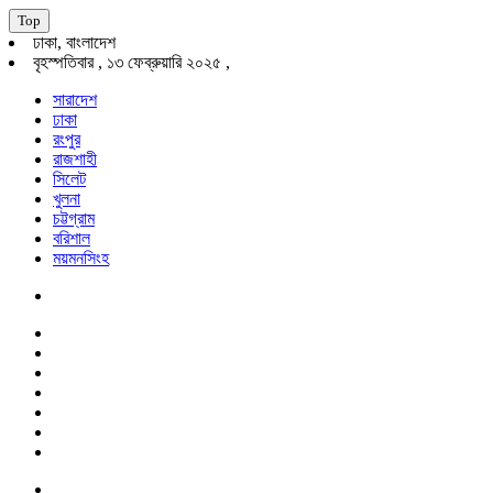
Top
ঢাকা, বাংলাদেশ
বৃহস্পতিবার , ১৩ ফেব্রুয়ারি ২০২৫ ,
সারাদেশ
ঢাকা
রংপুর
রাজশাহী
সিলেট
খুলনা
চট্টগ্রাম
বরিশাল
ময়মনসিংহ