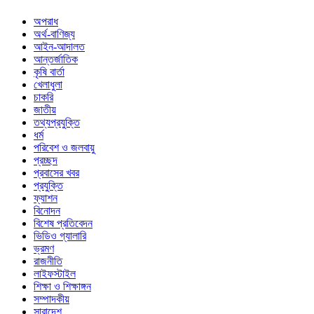
অপরাধ
অর্থ-বাণিজ্য
আইন-আদালত
আন্তর্জাতিক
কৃষি বার্তা
খেলাধুলা
চাকরি
জাতীয়
তথ্যপ্রযুক্তি
ধর্ম
পরিবেশ ও জলবায়ু
প্রচ্ছদ
প্রবাসের খবর
প্রযুক্তি
ফ্যাশন
বিনোদন
বিশেষ প্রতিবেদন
ভিডিও গ্যালারি
ভ্রমণ
রাজনীতি
লাইফস্টাইল
শিক্ষা ও শিক্ষাঙ্গন
সম্পাদকীয়
সারাদেশ