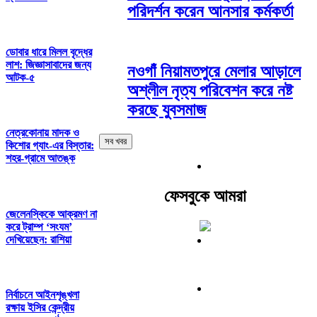
পরিদর্শন করেন আনসার কর্মকর্তা
ডোবার ধারে মিলল বৃদ্ধের
লাশ: জিজ্ঞাসাবাদের জন্য
নওগাঁ নিয়ামতপুরে মেলার আড়ালে
আটক-৫
অশ্লীল নৃত্য পরিবেশন করে নষ্ট
করছে যুবসমাজ
নেত্রকোনায় মাদক ও
সব খবর
কিশোর গ্যাং-এর বিস্তার:
শহর-গ্রামে আতঙ্ক
ফেসবুকে আমরা
জেলেনস্কিকে আক্রমণ না
করে ট্রাম্প ‘সংযম’
দেখিয়েছেন: রাশিয়া
নির্বাচনে আইনশৃঙ্খলা
রক্ষায় ইসির কেন্দ্রীয়