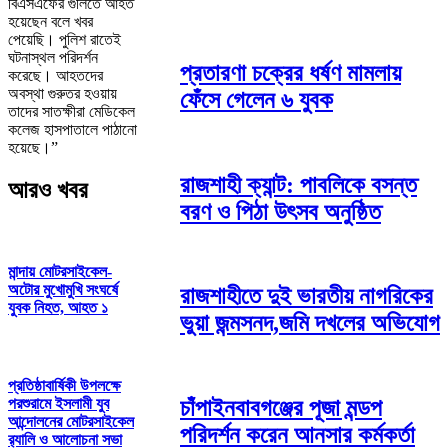
বিএসএফের গুলিতে আহত
হয়েছেন বলে খবর
পেয়েছি। পুলিশ রাতেই
ঘটনাস্থল পরিদর্শন
প্রতারণা চক্রের ধর্ষণ মামলায়
করেছে। আহতদের
অবস্থা গুরুতর হওয়ায়
ফেঁসে গেলেন ৬ যুবক
তাদের সাতক্ষীরা মেডিকেল
কলেজ হাসপাতালে পাঠানো
হয়েছে।”
রাজশাহী ক্যান্ট: পাবলিকে বসন্ত
আরও খবর
বরণ ও পিঠা উৎসব অনুষ্ঠিত
মান্দায় মোটরসাইকেল-
অটোর মুখোমুখি সংঘর্ষে
রাজশাহীতে দুই ভারতীয় নাগরিকের
যুবক নিহত, আহত ১
ভুয়া জন্মসনদ,জমি দখলের অভিযোগ
প্রতিষ্ঠাবার্ষিকী উপলক্ষে
চাঁপাইনবাবগঞ্জের পূজা মন্ডপ
পরশুরামে ইসলামী যুব
আন্দোলনের মোটরসাইকেল
পরিদর্শন করেন আনসার কর্মকর্তা
র‌্যালি ও আলোচনা সভা