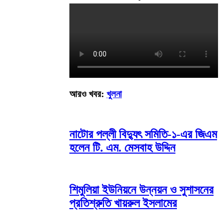
আরও খবর:
খুলনা
নাটোর পল্লী বিদ্যুৎ সমিতি-১-এর জিএম
হলেন টি. এম. মেসবাহ উদ্দিন
শিমুলিয়া ইউনিয়নে উন্নয়ন ও সুশাসনের
প্রতিশ্রুতি খায়রুল ইসলামের