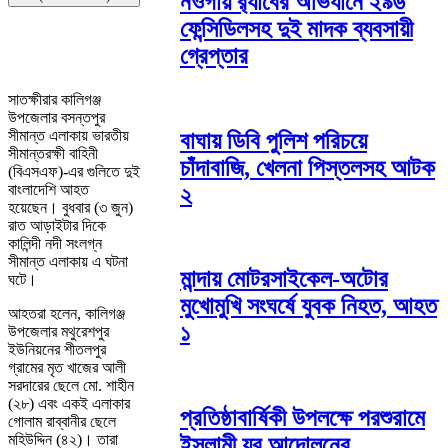
নওগাঁয় র‌্যাবের অভিযানে ২৯৬
ফেন্সিডিলসহ দুই মাদক ব্যবসায়ী
গ্রেপ্তার
সাতক্ষীরার কালিগঞ্জ
উপজেলার বসন্তপুর
সীমান্ত এলাকায় ভারতীয়
বাঘায় ডিবি পুলিশ পরিচয়ে
সীমান্তরক্ষী বাহিনী
চাঁদাবাজি, খেলনা পিস্তলসহ আটক
(বিএসএফ)-এর গুলিতে দুই
বাংলাদেশি আহত
২
হয়েছেন। বুধবার (৩ জুন)
রাত আড়াইটার দিকে
কালিন্দী নদী সংলগ্ন
সীমান্ত এলাকায় এ ঘটনা
মান্দায় মোটরসাইকেল-অটোর
ঘটে।
মুখোমুখি সংঘর্ষে যুবক নিহত, আহত
আহতরা হলেন, কালিগঞ্জ
১
উপজেলার মথুরেশপুর
ইউনিয়নের শীতলপুর
গ্রামের মৃত খাজের আলী
সরদারের ছেলে মো. শাহীন
(২৮) এবং একই এলাকার
প্রতিষ্ঠাবার্ষিকী উপলক্ষে পরশুরামে
গোলাম রাব্বানীর ছেলে
মহিউদ্দিন (৪২)। তারা
ইসলামী যুব আন্দোলনের