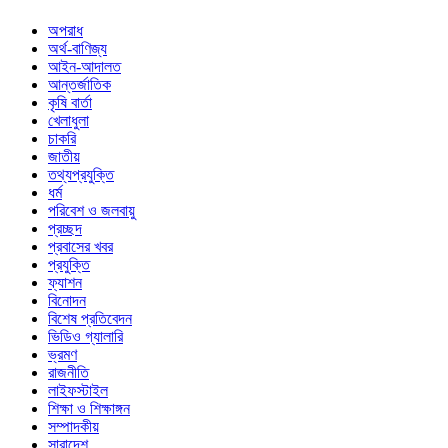
অপরাধ
অর্থ-বাণিজ্য
আইন-আদালত
আন্তর্জাতিক
কৃষি বার্তা
খেলাধুলা
চাকরি
জাতীয়
তথ্যপ্রযুক্তি
ধর্ম
পরিবেশ ও জলবায়ু
প্রচ্ছদ
প্রবাসের খবর
প্রযুক্তি
ফ্যাশন
বিনোদন
বিশেষ প্রতিবেদন
ভিডিও গ্যালারি
ভ্রমণ
রাজনীতি
লাইফস্টাইল
শিক্ষা ও শিক্ষাঙ্গন
সম্পাদকীয়
সারাদেশ