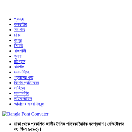
প্রচ্ছদ
কনভার্টার
সব খবর
ঢাকা
রংপুর
সিলেট
রাজশাহী
খুলনা
চট্টগ্রাম
বরিশাল
ময়মনসিংহ
প্রবাসের খবর
বিশেষ প্রতিবেদন
সাহিত্য
সম্পাদকীয়
লাইফস্টাইল
আমাদের সাংবাদিকবৃন্দ
ঢাকা থেকে প্রকাশিত জাতীয় দৈনিক পত্রিকা দৈনিক মতপ্রকাশ ( রেজিষ্ট্রেশন
নং- ডিএ ৬২৯৩)।