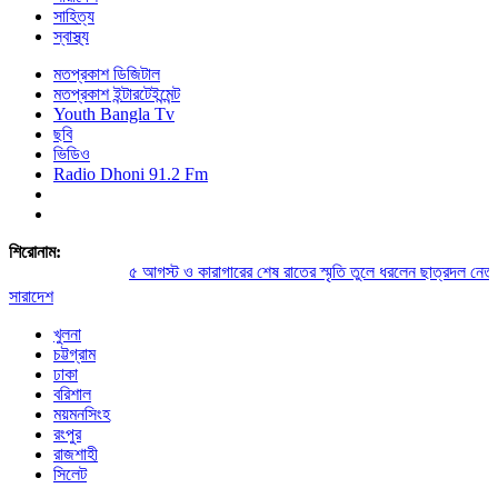
সাহিত্য
স্বাস্থ্য
মতপ্রকাশ ডিজিটাল
মতপ্রকাশ ইন্টারটেইন্মেন্ট
Youth Bangla Tv
ছবি
ভিডিও
Radio Dhoni 91.2 Fm
শিরোনাম:
৫ আগস্ট ও কারাগারের শেষ রাতের স্মৃতি তুলে ধরলেন ছাত্রদল নেতা সু
সারাদেশ
খুলনা
চট্টগ্রাম
ঢাকা
বরিশাল
ময়মনসিংহ
রংপুর
রাজশাহী
সিলেট