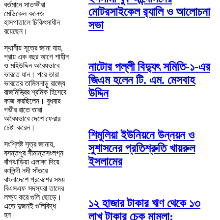
বর্তমানে সাতক্ষীরা
মোটরসাইকেল র‌্যালি ও আলোচনা
মেডিকেল কলেজ
হাসপাতালে চিকিৎসাধীন
সভা
রয়েছেন।
স্থানীয় সূত্রে জানা যায়,
প্রায় এক বছর আগে শাহীন
নাটোর পল্লী বিদ্যুৎ সমিতি-১-এর
ও মহিউদ্দিন অবৈধভাবে
ভারতে যান। পরে তারা
জিএম হলেন টি. এম. মেসবাহ
ভারতের তামিলনাড়ু রাজ্যে
উদ্দিন
রাজমিস্ত্রির শ্রমিক হিসেবে
কাজ করছিলেন। বুধবার
গভীর রাতে তারা
অবৈধভাবে দেশে ফেরার
চেষ্টা করেন।
শিমুলিয়া ইউনিয়নে উন্নয়ন ও
সংশ্লিষ্ট সূত্র জানায়,
সুশাসনের প্রতিশ্রুতি খায়রুল
বসন্তপুর সীমান্তসংলগ্ন
ইসলামের
বাঁশঝাড়িয়া এলাকা দিয়ে
কালিন্দী নদী সাঁতরে
বাংলাদেশে প্রবেশের সময়
বিএসএফ সদস্যরা তাদের
লক্ষ্য করে গুলি ছোড়ে।
১২ হাজার টাকার ঋণ থেকে ১৩
এতে দুজনই গুলিবিদ্ধ
লাখ টাকার চেক মামলা:
হন।