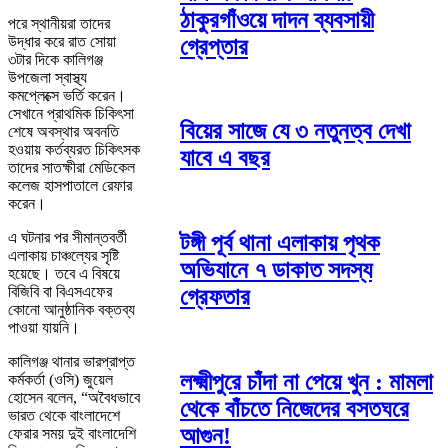
ঠাকুরগাঁওয়ে দাদন ব্যবসায়ী
পরে স্থানীয়রা তাদের
উদ্ধার করে রাত সোয়া
গ্রেপ্তার
৩টার দিকে কালিগঞ্জ
উপজেলা স্বাস্থ্য
কমপ্লেক্সে ভর্তি করেন।
সেখানে প্রাথমিক চিকিৎসা
বিয়ের সাজে যে ৩ নতুনত্ব দেখা
শেষে অবস্থার অবনতি
হওয়ায় কর্তব্যরত চিকিৎসক
যাবে এ বছর
তাদের সাতক্ষীরা মেডিকেল
কলেজ হাসপাতালে রেফার
করেন।
এ ঘটনার পর সীমান্তবর্তী
টঙ্গী পূর্ব থানা এলাকায় পৃথক
এলাকায় চাঞ্চল্যের সৃষ্টি
অভিযানে ৭ ডাকাত সদস্য
হয়েছে। তবে এ বিষয়ে
বিজিবি বা বিএসএফের
গ্রেফতার
কোনো আনুষ্ঠানিক বক্তব্য
পাওয়া যায়নি।
কালিগঞ্জ থানার ভারপ্রাপ্ত
লক্ষ্মীপুরে চাঁদা না পেয়ে খুন : মামলা
কর্মকর্তা (ওসি) জুয়েল
হোসেন বলেন, “অবৈধভাবে
থেকে বাঁচতে নিজেদের বসতঘরে
ভারত থেকে বাংলাদেশে
আগুন!
ফেরার সময় দুই বাংলাদেশি