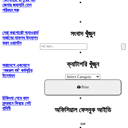
জেলায় জ্বালানি তেল
পরিবহন শুরু
সংবাদ খুঁজুন
সেরা করপোরেট অ্যাওয়ার্ড
অর্জনের সাফল্য উদযাপন
করল ওয়ালটন
Search
For:
ক্যাটাগরি খুঁজুন
সারাদেশে একযোগে
‘নজরুল বর্ষ’ কর্মসূচির
উদ্বোধন
ক্যাটাগরি
খুঁজুন
চিকিৎসা শেষে কাল
সুন্দরবনে ফিরছে সেই
বাঘিনী
অফিসিয়াল ফেসবুক আইডি