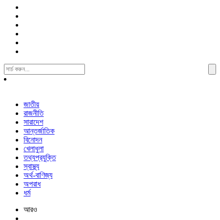
Search
For:
জাতীয়
রাজনীতি
সারাদেশ
আন্তর্জাতিক
বিনোদন
খেলাধুলা
তথ্যপ্রযুক্তি
স্বাস্থ্য
অর্থ-বাণিজ্য
অপরাধ
ধর্ম
আরও