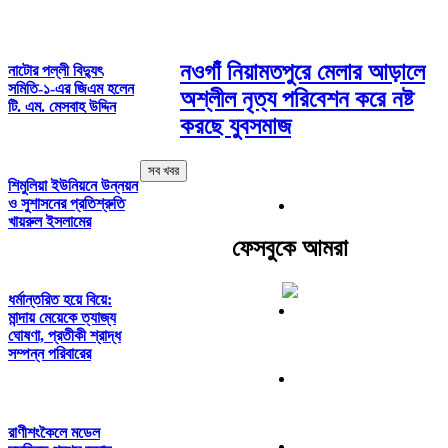
নওগাঁ নিয়ামতপুরে মেলার আড়ালে
নাটোর পল্লী বিদ্যুৎ
সমিতি-১-এর জিএম হলেন
অশ্লীল নৃত্য পরিবেশন করে নষ্ট
টি. এম. মেসবাহ উদ্দিন
করছে যুবসমাজ
সব খবর
শিমুলিয়া ইউনিয়নে উন্নয়ন
ও সুশাসনের প্রতিশ্রুতি
খায়রুল ইসলামের
ফেসবুকে আমরা
ধর্মান্তরিত হয়ে বিয়ে:
মান্দায় মেয়েকে ত্যাজ্য
ঘোষণা, প্রতীকী শ্রাদ্ধ
সম্পন্ন পরিবারের
রাণীশংকৈলে মডেল