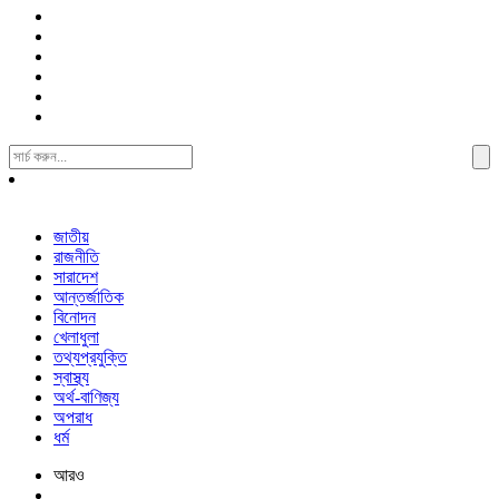
Search
For:
জাতীয়
রাজনীতি
সারাদেশ
আন্তর্জাতিক
বিনোদন
খেলাধুলা
তথ্যপ্রযুক্তি
স্বাস্থ্য
অর্থ-বাণিজ্য
অপরাধ
ধর্ম
আরও