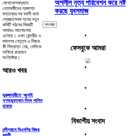
অশ্লীল নৃত্য পরিবেশন করে নষ্ট
যোগাযোগমাধ্যমে
নেতাকর্মীদের প্রকাশ্য
করছে যুবসমাজ
মন্তব্যের পর বনানী থানা
স্বেচ্ছাসেবক দলের নতুন
কমিটি গঠনের বিষয়টি
সব খবর
আবারও আলোচনায়
এসেছে। এখন কেন্দ্রীয় ও
মহানগর নেতৃত্ব এ বিষয়ে
কী সিদ্ধান্ত নেয়, সেদিকে
ফেসবুকে আমরা
তাকিয়ে রয়েছেন
সংশ্লিষ্টরা।
আরও খবর
ভূরুঙ্গামারীতে ‘জুলাই
গণঅভ্যুত্থান দিবস পালিত
হয়েছে
বিভাগীয় সংবাদ
নন্দীগ্রামে বিএনপির বিজয়
র‌্যালী