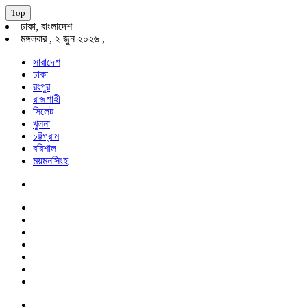
Top
ঢাকা, বাংলাদেশ
মঙ্গলবার , ২ জুন ২০২৬ ,
সারাদেশ
ঢাকা
রংপুর
রাজশাহী
সিলেট
খুলনা
চট্টগ্রাম
বরিশাল
ময়মনসিংহ