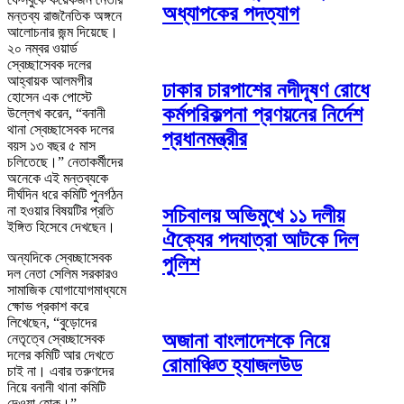
অধ্যাপকের পদত্যাগ
মন্তব্য রাজনৈতিক অঙ্গনে
আলোচনার জন্ম দিয়েছে।
২০ নম্বর ওয়ার্ড
স্বেচ্ছাসেবক দলের
আহ্বায়ক আলমগীর
ঢাকার চারপাশের নদীদূষণ রোধে
হোসেন এক পোস্টে
কর্মপরিকল্পনা প্রণয়নের নির্দেশ
উল্লেখ করেন, “বনানী
থানা স্বেচ্ছাসেবক দলের
প্রধানমন্ত্রীর
বয়স ১৩ বছর ৫ মাস
চলিতেছে।” নেতাকর্মীদের
অনেকে এই মন্তব্যকে
দীর্ঘদিন ধরে কমিটি পুনর্গঠন
না হওয়ার বিষয়টির প্রতি
সচিবালয় অভিমুখে ১১ দলীয়
ইঙ্গিত হিসেবে দেখছেন।
ঐক্যের পদযাত্রা আটকে দিল
অন্যদিকে স্বেচ্ছাসেবক
পুলিশ
দল নেতা সেলিম সরকারও
সামাজিক যোগাযোগমাধ্যমে
ক্ষোভ প্রকাশ করে
লিখেছেন, “বুড়োদের
অজানা বাংলাদেশকে নিয়ে
নেতৃত্বে স্বেচ্ছাসেবক
দলের কমিটি আর দেখতে
রোমাঞ্চিত হ্যাজলউড
চাই না। এবার তরুণদের
নিয়ে বনানী থানা কমিটি
দেওয়া হোক।”