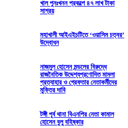
খাল পুনঃখনন প্রকল্পে ৪৭ লাখ টাকা
সাশ্রয়
মহাখালী আইএইচটিতে ‘ওয়াসিম চত্বর’
উদ্বোধন
নাজমুল হোসেন মন্ডলের বিরুদ্ধে
রাজনৈতিক উদ্দেশ্যপ্রণোদিত মামলা
প্রত্যাহার ও গ্রেফতার নেতাকর্মীদের
মুক্তির দাবি
টঙ্গী পূর্ব থানা বিএনপির নেতা কামাল
হোসেন বুলু বহিষ্কার