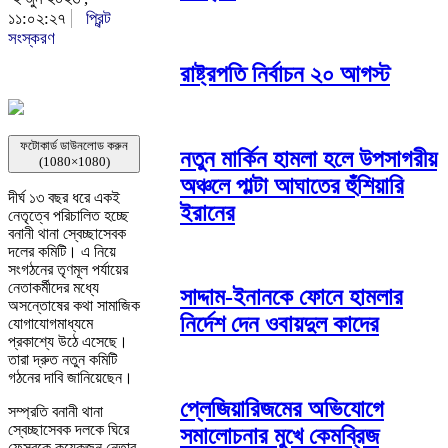
১১:০২:২৭
প্রিন্ট
সংস্করণ
রাষ্ট্রপতি নির্বাচন ২০ আগস্ট
ফটোকার্ড ডাউনলোড করুন
নতুন মার্কিন হামলা হলে উপসাগরীয়
(1080×1080)
অঞ্চলে পাল্টা আঘাতের হুঁশিয়ারি
দীর্ঘ ১৩ বছর ধরে একই
ইরানের
নেতৃত্বে পরিচালিত হচ্ছে
বনানী থানা স্বেচ্ছাসেবক
দলের কমিটি। এ নিয়ে
সংগঠনের তৃণমূল পর্যায়ের
নেতাকর্মীদের মধ্যে
সাদ্দাম-ইনানকে ফোনে হামলার
অসন্তোষের কথা সামাজিক
নির্দেশ দেন ওবায়দুল কাদের
যোগাযোগমাধ্যমে
প্রকাশ্যে উঠে এসেছে।
তারা দ্রুত নতুন কমিটি
গঠনের দাবি জানিয়েছেন।
প্লেজিয়ারিজমের অভিযোগে
সম্প্রতি বনানী থানা
স্বেচ্ছাসেবক দলকে ঘিরে
সমালোচনার মুখে কেমব্রিজ
ফেসবুকে কয়েকজন নেতার