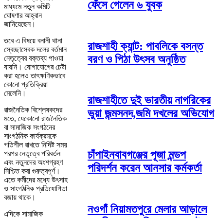
ফেঁসে গেলেন ৬ যুবক
মাধ্যমে নতুন কমিটি
ঘোষণার আহ্বান
জানিয়েছেন।
তবে এ বিষয়ে বনানী থানা
রাজশাহী ক্যান্ট: পাবলিকে বসন্ত
স্বেচ্ছাসেবক দলের বর্তমান
বরণ ও পিঠা উৎসব অনুষ্ঠিত
নেতৃত্বের বক্তব্য পাওয়া
যায়নি। যোগাযোগের চেষ্টা
করা হলেও তাৎক্ষণিকভাবে
কোনো প্রতিক্রিয়া
মেলেনি।
রাজশাহীতে দুই ভারতীয় নাগরিকের
রাজনৈতিক বিশ্লেষকদের
ভুয়া জন্মসনদ,জমি দখলের অভিযোগ
মতে, যেকোনো রাজনৈতিক
বা সামাজিক সংগঠনের
সাংগঠনিক কার্যক্রমকে
গতিশীল রাখতে নির্দিষ্ট সময়
চাঁপাইনবাবগঞ্জের পূজা মন্ডপ
পরপর নেতৃত্বে পরিবর্তন
এবং নতুনদের অংশগ্রহণ
পরিদর্শন করেন আনসার কর্মকর্তা
নিশ্চিত করা গুরুত্বপূর্ণ।
এতে কর্মীদের মধ্যে উৎসাহ
ও সাংগঠনিক প্রতিযোগিতা
বজায় থাকে।
নওগাঁ নিয়ামতপুরে মেলার আড়ালে
এদিকে সামাজিক