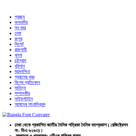
প্রচ্ছদ
কনভার্টার
সব খবর
ঢাকা
রংপুর
সিলেট
রাজশাহী
খুলনা
চট্টগ্রাম
বরিশাল
ময়মনসিংহ
প্রবাসের খবর
বিশেষ প্রতিবেদন
সাহিত্য
সম্পাদকীয়
লাইফস্টাইল
আমাদের সাংবাদিকবৃন্দ
ঢাকা থেকে প্রকাশিত জাতীয় দৈনিক পত্রিকা দৈনিক মতপ্রকাশ ( রেজিষ্ট্রেশন
নং- ডিএ ৬২৯৩)।
সম্পাদক ও প্রকাশক: এটিএম রাকিবুল বাসার