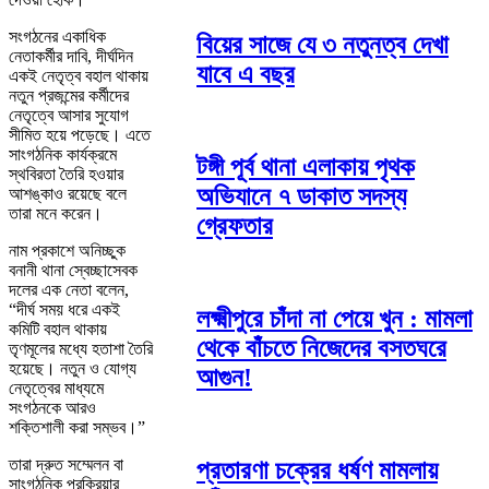
সংগঠনের একাধিক
বিয়ের সাজে যে ৩ নতুনত্ব দেখা
নেতাকর্মীর দাবি, দীর্ঘদিন
যাবে এ বছর
একই নেতৃত্ব বহাল থাকায়
নতুন প্রজন্মের কর্মীদের
নেতৃত্বে আসার সুযোগ
সীমিত হয়ে পড়েছে। এতে
সাংগঠনিক কার্যক্রমে
টঙ্গী পূর্ব থানা এলাকায় পৃথক
স্থবিরতা তৈরি হওয়ার
অভিযানে ৭ ডাকাত সদস্য
আশঙ্কাও রয়েছে বলে
তারা মনে করেন।
গ্রেফতার
নাম প্রকাশে অনিচ্ছুক
বনানী থানা স্বেচ্ছাসেবক
দলের এক নেতা বলেন,
“দীর্ঘ সময় ধরে একই
লক্ষ্মীপুরে চাঁদা না পেয়ে খুন : মামলা
কমিটি বহাল থাকায়
থেকে বাঁচতে নিজেদের বসতঘরে
তৃণমূলের মধ্যে হতাশা তৈরি
হয়েছে। নতুন ও যোগ্য
আগুন!
নেতৃত্বের মাধ্যমে
সংগঠনকে আরও
শক্তিশালী করা সম্ভব।”
তারা দ্রুত সম্মেলন বা
প্রতারণা চক্রের ধর্ষণ মামলায়
সাংগঠনিক প্রক্রিয়ার