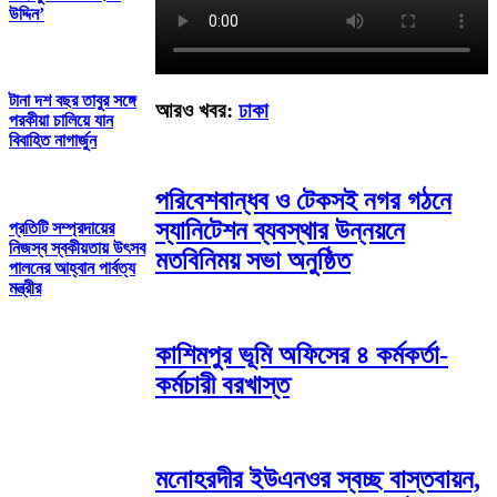
উদ্দিন’
টানা দশ বছর তাবুর সঙ্গে
আরও খবর:
ঢাকা
পরকীয়া চালিয়ে যান
বিবাহিত নাগার্জুন
পরিবেশবান্ধব ও টেকসই নগর গঠনে
স্যানিটেশন ব্যবস্থার উন্নয়নে
প্রতিটি সম্প্রদায়ের
নিজস্ব স্বকীয়তায় উৎসব
মতবিনিময় সভা অনুষ্ঠিত
পালনের আহ্বান পার্বত্য
মন্ত্রীর
কাশিমপুর ভূমি অফিসের ৪ কর্মকর্তা-
কর্মচারী বরখাস্ত
মনোহরদীর ইউএনওর স্বচ্ছ বাস্তবায়ন,