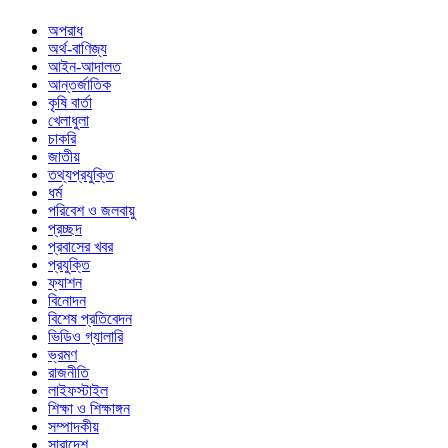
অপরাধ
অর্থ-বাণিজ্য
আইন-আদালত
আন্তর্জাতিক
কৃষি বার্তা
খেলাধুলা
চাকরি
জাতীয়
তথ্যপ্রযুক্তি
ধর্ম
পরিবেশ ও জলবায়ু
প্রচ্ছদ
প্রবাসের খবর
প্রযুক্তি
ফ্যাশন
বিনোদন
বিশেষ প্রতিবেদন
ভিডিও গ্যালারি
ভ্রমণ
রাজনীতি
লাইফস্টাইল
শিক্ষা ও শিক্ষাঙ্গন
সম্পাদকীয়
সারাদেশ