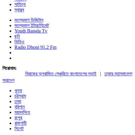
সাহিত্য
স্বাস্থ্য
মতপ্রকাশ ডিজিটাল
মতপ্রকাশ ইন্টারটেইন্মেন্ট
Youth Bangla Tv
ছবি
ভিডিও
Radio Dhoni 91.2 Fm
শিরোনাম:
মিরাজের অপরাজিত সেঞ্চুরিতে বাংলাদেশের লড়াই
|
ঢাকায় মহাসমাবেশসহ চা
সারাদেশ
খুলনা
চট্টগ্রাম
ঢাকা
বরিশাল
ময়মনসিংহ
রংপুর
রাজশাহী
সিলেট