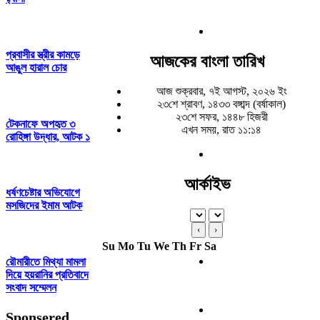
প্রবাসীর স্ত্রীর কামড়ে
আজকের বাংলা তারিখ
আঙুল হারাল চোর
আজ শুক্রবার, ৭ই আগস্ট, ২০২৬ ইং
২৩শে শ্রাবণ, ১৪৩৩ বঙ্গাব্দ (বর্ষাকাল)
২৩শে সফর, ১৪৪৮ হিজরী
টেকনাফে অপহৃত ৩
এখন সময়, রাত ১১:১৪
রোহিঙ্গা উদ্ধার, আটক ১
আর্কাইভ
ধর্ষণচেষ্টার অভিযোগে
মসজিদের ইমাম আটক
‹
›
Su
Mo
Tu
We
Th
Fr
Sa
রৌমারীতে মিথ্যা মামলা
দিয়ে হয়রানির প্রতিবাদে
সংবাদ সম্মেলন
Sponsered