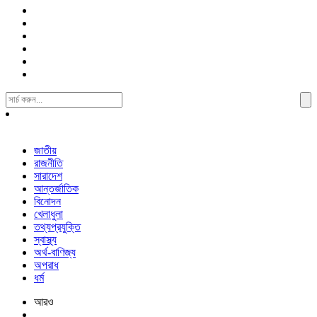
Search
For:
জাতীয়
রাজনীতি
সারাদেশ
আন্তর্জাতিক
বিনোদন
খেলাধুলা
তথ্যপ্রযুক্তি
স্বাস্থ্য
অর্থ-বাণিজ্য
অপরাধ
ধর্ম
আরও