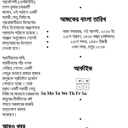
প্রকৌশলী (এলজিইডি)
তপন কুমার চক্রবর্তী
জানান, ওই স্থানে একটি
স্থায়ী সেতু নির্মাণের
আজকের বাংলা তারিখ
প্রয়োজনীয়তা বিবেচনায়
নিয়ে ইতোমধ্যে মন্ত্রণালয়ে
আজ শুক্রবার, ৭ই আগস্ট, ২০২৬ ইং
প্রস্তাব পাঠানো হয়েছে।
২৩শে শ্রাবণ, ১৪৩৩ বঙ্গাব্দ (বর্ষাকাল)
প্রকল্প অনুমোদন পেলেই
২৩শে সফর, ১৪৪৮ হিজরী
বাস্তবায়নের উদ্যোগ
এখন সময়, দুপুর ১২:৩৮
নেওয়া হবে।
স্থানীয়দের দাবি,
স্বাধীনতার পাঁচ দশক
আর্কাইভ
পেরিয়ে গেলেও একটি
সেতুর অভাবে হাজার হাজার
মানুষকে প্রতিদিন দুর্ভোগ
পোহাতে হচ্ছে। তারা
‹
›
দ্রুত একটি স্থায়ী সেতু
Su
Mo
Tu
We
Th
Fr
Sa
নির্মাণের মাধ্যমে চরাঞ্চলের
মানুষের দীর্ঘদিনের কষ্ট
লাঘবে সরকারের জরুরি
হস্তক্ষেপ কামনা
করেছেন।
আরও খবর