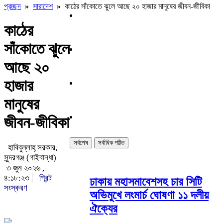
প্রচ্ছদ
»
সারাদেশ
»
কাঠের সাঁকোতে ঝুলে আছে ২০ হাজার মানুষের জীবন-জীবিকা
কাঠের
সাঁকোতে ঝুলে
আছে ২০
হাজার
মানুষের
জীবন-জীবিকা
সর্বশেষ
সর্বাধিক পঠিত
হাবিবুল্লাহ্ সরকার,
সুন্দরগঞ্জ (গাইবান্ধা)
৩ জুন ২০২৬ ,
৪:১৮:২৩
প্রিন্ট
ঢাকায় মহাসমাবেশসহ চার সিটি
সংস্করণ
অভিমুখে লংমার্চ ঘোষণা ১১ দলীয়
ঐক্যের