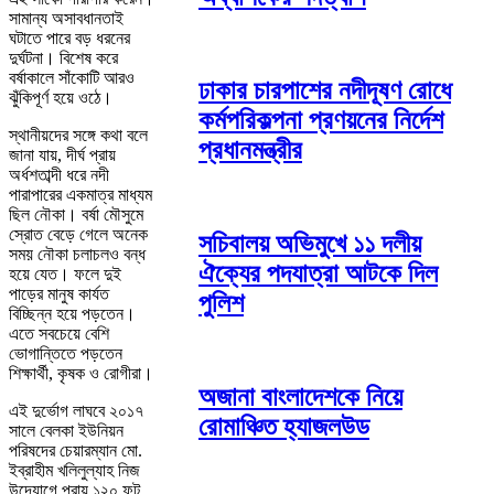
সামান্য অসাবধানতাই
ঘটাতে পারে বড় ধরনের
দুর্ঘটনা। বিশেষ করে
বর্ষাকালে সাঁকোটি আরও
ঢাকার চারপাশের নদীদূষণ রোধে
ঝুঁকিপূর্ণ হয়ে ওঠে।
কর্মপরিকল্পনা প্রণয়নের নির্দেশ
স্থানীয়দের সঙ্গে কথা বলে
প্রধানমন্ত্রীর
জানা যায়, দীর্ঘ প্রায়
অর্ধশতাব্দী ধরে নদী
পারাপারের একমাত্র মাধ্যম
ছিল নৌকা। বর্ষা মৌসুমে
স্রোত বেড়ে গেলে অনেক
সচিবালয় অভিমুখে ১১ দলীয়
সময় নৌকা চলাচলও বন্ধ
ঐক্যের পদযাত্রা আটকে দিল
হয়ে যেত। ফলে দুই
পাড়ের মানুষ কার্যত
পুলিশ
বিচ্ছিন্ন হয়ে পড়তেন।
এতে সবচেয়ে বেশি
ভোগান্তিতে পড়তেন
শিক্ষার্থী, কৃষক ও রোগীরা।
অজানা বাংলাদেশকে নিয়ে
এই দুর্ভোগ লাঘবে ২০১৭
রোমাঞ্চিত হ্যাজলউড
সালে বেলকা ইউনিয়ন
পরিষদের চেয়ারম্যান মো.
ইব্রাহীম খলিলুল্যাহ নিজ
উদ্যোগে প্রায় ১২০ ফুট