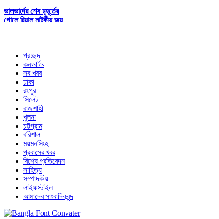
ভালভার্দের শেষ মুহূর্তের
গোলে রিয়াল নাটকীয় জয়
প্রচ্ছদ
কনভার্টার
সব খবর
ঢাকা
রংপুর
সিলেট
রাজশাহী
খুলনা
চট্টগ্রাম
বরিশাল
ময়মনসিংহ
প্রবাসের খবর
বিশেষ প্রতিবেদন
সাহিত্য
সম্পাদকীয়
লাইফস্টাইল
আমাদের সাংবাদিকবৃন্দ