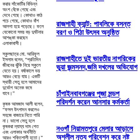
করায় সাঁকোটির বিভিন্ন
অংশ বেঁকে গেছে এবং
দেবে গেছে। কোথাও কাঠ
পচে গেছে, কোথাও বাঁশ
রাজশাহী ক্যান্ট: পাবলিকে বসন্ত
আলগা হয়ে পড়েছে। ফলে
বরণ ও পিঠা উৎসব অনুষ্ঠিত
যেকোনো সময় বড় দুর্ঘটনার
আশঙ্কা করছেন
এলাকাবাসী।
স্কুলছাত্র মো. আরিফুল
রাজশাহীতে দুই ভারতীয় নাগরিকের
ইসলাম বলেন, “প্রতিদিন
জীবনের ঝুঁকি নিয়ে স্কুলে
ভুয়া জন্মসনদ,জমি দখলের অভিযোগ
যেতে হয়। বর্ষাকালে ভয়
আরও বেড়ে যায়। একটি
স্থায়ী সেতু হলে আমাদের
দুর্ভোগ অনেক কমে
চাঁপাইনবাবগঞ্জের পূজা মন্ডপ
যাবে।”
পরিদর্শন করেন আনসার কর্মকর্তা
কৃষক আমজাদ আলী বলেন,
“ফসল উৎপাদন করলেও
সহজে বাজারে নিতে পারি
না। ভালো সেতু হলে
কৃষকরা ন্যায্য দাম পেত
নওগাঁ নিয়ামতপুরে মেলার আড়ালে
এবং এলাকার অর্থনীতি
অশ্লীল নৃত্য পরিবেশন করে নষ্ট
আরও শক্তিশালী হতো।”