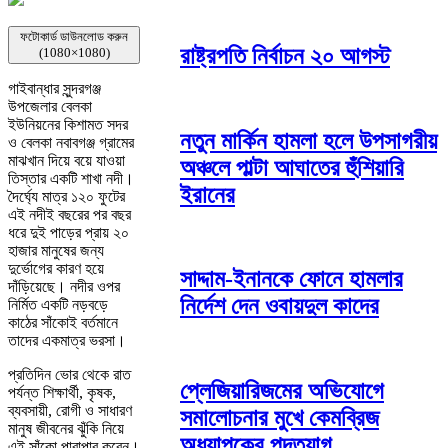
ফটোকার্ড ডাউনলোড করুন
রাষ্ট্রপতি নির্বাচন ২০ আগস্ট
(1080×1080)
গাইবান্ধার সুন্দরগঞ্জ
উপজেলার বেলকা
ইউনিয়নের কিশামত সদর
নতুন মার্কিন হামলা হলে উপসাগরীয়
ও বেলকা নবাবগঞ্জ গ্রামের
মাঝখান দিয়ে বয়ে যাওয়া
অঞ্চলে পাল্টা আঘাতের হুঁশিয়ারি
তিস্তার একটি শাখা নদী।
ইরানের
দৈর্ঘ্যে মাত্র ১২০ ফুটের
এই নদীই বছরের পর বছর
ধরে দুই পাড়ের প্রায় ২০
হাজার মানুষের জন্য
দুর্ভোগের কারণ হয়ে
সাদ্দাম-ইনানকে ফোনে হামলার
দাঁড়িয়েছে। নদীর ওপর
নির্দেশ দেন ওবায়দুল কাদের
নির্মিত একটি নড়বড়ে
কাঠের সাঁকোই বর্তমানে
তাদের একমাত্র ভরসা।
প্রতিদিন ভোর থেকে রাত
প্লেজিয়ারিজমের অভিযোগে
পর্যন্ত শিক্ষার্থী, কৃষক,
ব্যবসায়ী, রোগী ও সাধারণ
সমালোচনার মুখে কেমব্রিজ
মানুষ জীবনের ঝুঁকি নিয়ে
অধ্যাপকের পদত্যাগ
এই সাঁকো পারাপার করেন।