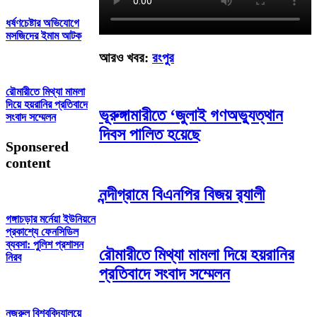
ধর্ষণচেষ্টার অভিযোগে
মসজিদের ইমাম আটক
আরও খবর:
রংপুর
রৌমারীতে মিথ্যা মামলা
দিয়ে হয়রানির প্রতিবাদে
ভূরুঙ্গামারীতে ‘জুলাই গণঅভ্যুত্থান
সংবাদ সম্মেলন
দিবস পালিত হয়েছে
Sponsered
content
নন্দীগ্রামে বিএনপির বিজয় র‌্যালী
গঙ্গাচড়ার মর্নেয়া ইউনিয়নে
প্রকাশ্যে ফেনসিডিল
ব্যবসা: পুলিশ প্রশাসন
রৌমারীতে মিথ্যা মামলা দিয়ে হয়রানির
নিরব
প্রতিবাদে সংবাদ সম্মেলন
নজরুল বিশ্ববিদ্যালয়ে