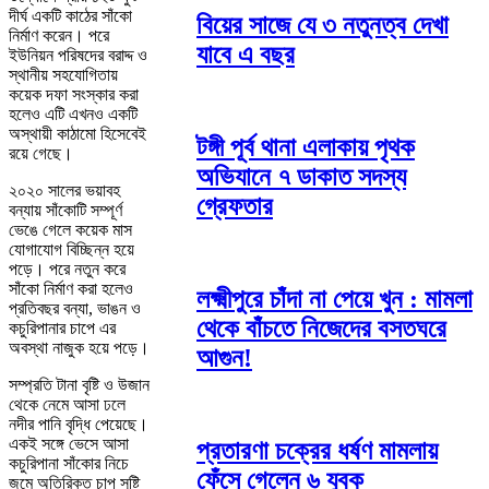
দীর্ঘ একটি কাঠের সাঁকো
বিয়ের সাজে যে ৩ নতুনত্ব দেখা
নির্মাণ করেন। পরে
যাবে এ বছর
ইউনিয়ন পরিষদের বরাদ্দ ও
স্থানীয় সহযোগিতায়
কয়েক দফা সংস্কার করা
হলেও এটি এখনও একটি
অস্থায়ী কাঠামো হিসেবেই
টঙ্গী পূর্ব থানা এলাকায় পৃথক
রয়ে গেছে।
অভিযানে ৭ ডাকাত সদস্য
২০২০ সালের ভয়াবহ
গ্রেফতার
বন্যায় সাঁকোটি সম্পূর্ণ
ভেঙে গেলে কয়েক মাস
যোগাযোগ বিচ্ছিন্ন হয়ে
পড়ে। পরে নতুন করে
সাঁকো নির্মাণ করা হলেও
লক্ষ্মীপুরে চাঁদা না পেয়ে খুন : মামলা
প্রতিবছর বন্যা, ভাঙন ও
থেকে বাঁচতে নিজেদের বসতঘরে
কচুরিপানার চাপে এর
অবস্থা নাজুক হয়ে পড়ে।
আগুন!
সম্প্রতি টানা বৃষ্টি ও উজান
থেকে নেমে আসা ঢলে
নদীর পানি বৃদ্ধি পেয়েছে।
একই সঙ্গে ভেসে আসা
প্রতারণা চক্রের ধর্ষণ মামলায়
কচুরিপানা সাঁকোর নিচে
ফেঁসে গেলেন ৬ যুবক
জমে অতিরিক্ত চাপ সৃষ্টি