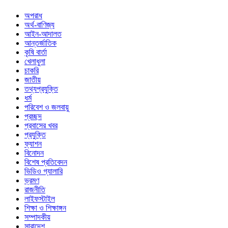
অপরাধ
অর্থ-বাণিজ্য
আইন-আদালত
আন্তর্জাতিক
কৃষি বার্তা
খেলাধুলা
চাকরি
জাতীয়
তথ্যপ্রযুক্তি
ধর্ম
পরিবেশ ও জলবায়ু
প্রচ্ছদ
প্রবাসের খবর
প্রযুক্তি
ফ্যাশন
বিনোদন
বিশেষ প্রতিবেদন
ভিডিও গ্যালারি
ভ্রমণ
রাজনীতি
লাইফস্টাইল
শিক্ষা ও শিক্ষাঙ্গন
সম্পাদকীয়
সারাদেশ