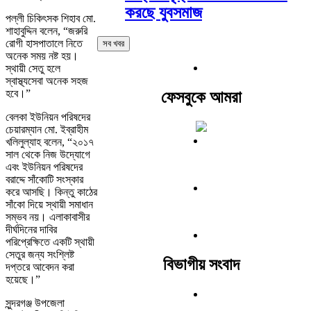
করছে যুবসমাজ
পল্লী চিকিৎসক শিহাব মো.
শাহাবুদ্দিন বলেন, “জরুরি
রোগী হাসপাতালে নিতে
সব খবর
অনেক সময় নষ্ট হয়।
স্থায়ী সেতু হলে
স্বাস্থ্যসেবা অনেক সহজ
হবে।”
ফেসবুকে আমরা
বেলকা ইউনিয়ন পরিষদের
চেয়ারম্যান মো. ইব্রাহীম
খলিলুল্যাহ বলেন, “২০১৭
সাল থেকে নিজ উদ্যোগে
এবং ইউনিয়ন পরিষদের
বরাদ্দে সাঁকোটি সংস্কার
করে আসছি। কিন্তু কাঠের
সাঁকো দিয়ে স্থায়ী সমাধান
সম্ভব নয়। এলাকাবাসীর
দীর্ঘদিনের দাবির
পরিপ্রেক্ষিতে একটি স্থায়ী
সেতুর জন্য সংশ্লিষ্ট
বিভাগীয় সংবাদ
দপ্তরে আবেদন করা
হয়েছে।”
সুন্দরগঞ্জ উপজেলা