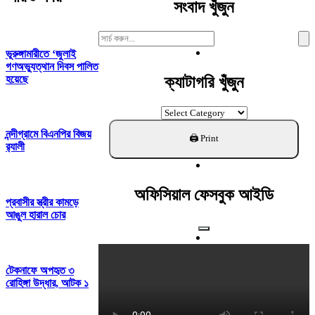
সংবাদ খুঁজুন
Search
For:
ভূরুঙ্গামারীতে ‘জুলাই
গণঅভ্যুত্থান দিবস পালিত
হয়েছে
ক্যাটাগরি খুঁজুন
ক্যাটাগরি
খুঁজুন
নন্দীগ্রামে বিএনপির বিজয়
র‌্যালী
অফিসিয়াল ফেসবুক আইডি
প্রবাসীর স্ত্রীর কামড়ে
আঙুল হারাল চোর
টেকনাফে অপহৃত ৩
রোহিঙ্গা উদ্ধার, আটক ১