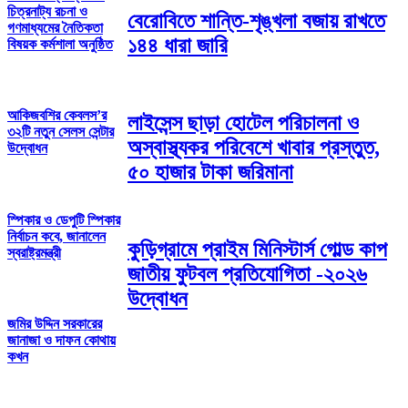
চিত্রনাট্য রচনা ও
বেরোবিতে শান্তি-শৃঙ্খলা বজায় রাখতে
গণমাধ্যমের নৈতিকতা
১৪৪ ধারা জারি
বিষয়ক কর্মশালা অনুষ্ঠিত
আকিজবশির কেবলস’র
লাইসেন্স ছাড়া হোটেল পরিচালনা ও
৩২টি নতুন সেলস সেন্টার
অস্বাস্থ্যকর পরিবেশে খাবার প্রস্তুত,
উদ্বোধন
৫০ হাজার টাকা জরিমানা
স্পিকার ও ডেপুটি স্পিকার
নির্বাচন কবে, জানালেন
কুড়িগ্রামে প্রাইম মিনিস্টার্স গোল্ড কাপ
স্বরাষ্ট্রমন্ত্রী
জাতীয় ফুটবল প্রতিযোগিতা -২০২৬
উদ্বোধন
জমির উদ্দিন সরকারের
জানাজা ও দাফন কোথায়
কখন