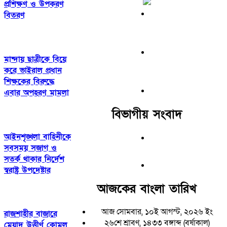
প্রশিক্ষণ ও উপকরণ
বিতরণ
মান্দায় ছাত্রীকে বিয়ে
করে ভাইরাল প্রধান
শিক্ষকের বিরুদ্ধে
এবার অপহরণ মামলা
বিভাগীয় সংবাদ
আইনশৃঙ্খলা বাহিনীকে
সবসময় সজাগ ও
সতর্ক থাকার নির্দেশ
স্বরাষ্ট্র উপদেষ্টার
আজকের বাংলা তারিখ
আজ সোমবার, ১০ই আগস্ট, ২০২৬ ইং
রাজশাহীর বাজারে
২৬শে শ্রাবণ, ১৪৩৩ বঙ্গাব্দ (বর্ষাকাল)
মেয়াদ উত্তীর্ণ কোমল