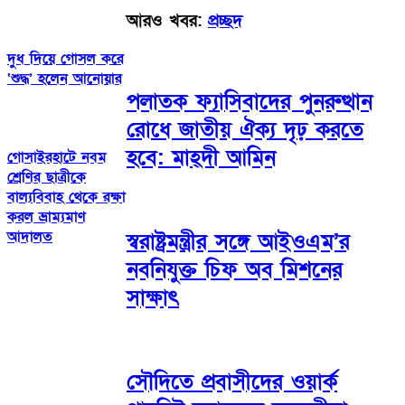
আরও খবর:
প্রচ্ছদ
দুধ দিয়ে গোসল করে
‘শুদ্ধ’ হলেন আনোয়ার
পলাতক ফ্যাসিবাদের পুনরুত্থান
রোধে জাতীয় ঐক্য দৃঢ় করতে
হবে: মাহ্দী আমিন
গোসাইরহাটে নবম
শ্রেণির ছাত্রীকে
বাল্যবিবাহ থেকে রক্ষা
করল ভ্রাম্যমাণ
আদালত
স্বরাষ্ট্রমন্ত্রীর সঙ্গে আইওএম’র
নবনিযুক্ত চিফ অব মিশনের
সাক্ষাৎ
সৌদিতে প্রবাসীদের ওয়ার্ক