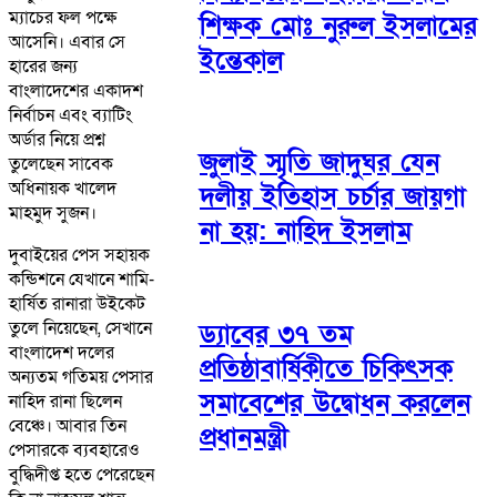
ম্যাচের ফল পক্ষে
শিক্ষক মোঃ নুরুল ইসলামের
আসেনি। এবার সে
ইন্তেকাল
হারের জন্য
বাংলাদেশের একাদশ
নির্বাচন এবং ব্যাটিং
অর্ডার নিয়ে প্রশ্ন
জুলাই স্মৃতি জাদুঘর যেন
তুলেছেন সাবেক
অধিনায়ক খালেদ
দলীয় ইতিহাস চর্চার জায়গা
মাহমুদ সুজন।
না হয়: নাহিদ ইসলাম
দুবাইয়ের পেস সহায়ক
কন্ডিশনে যেখানে শামি-
হার্ষিত রানারা উইকেট
তুলে নিয়েছেন, সেখানে
ড্যাবের ৩৭ তম
বাংলাদেশ দলের
প্রতিষ্ঠাবার্ষিকীতে চিকিৎসক
অন্যতম গতিময় পেসার
সমাবেশের উদ্বোধন করলেন
নাহিদ রানা ছিলেন
বেঞ্চে। আবার তিন
প্রধানমন্ত্রী
পেসারকে ব্যবহারেও
বুদ্ধিদীপ্ত হতে পেরেছেন