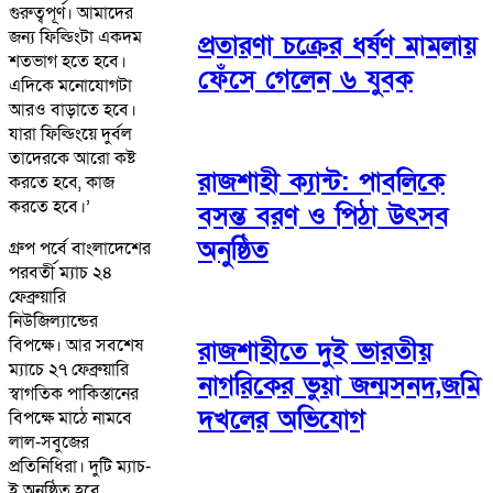
গুরুত্বপূর্ণ। আমাদের
জন্য ফিল্ডিংটা একদম
প্রতারণা চক্রের ধর্ষণ মামলায়
শতভাগ হতে হবে।
ফেঁসে গেলেন ৬ যুবক
এদিকে মনোযোগটা
আরও বাড়াতে হবে।
যারা ফিল্ডিংয়ে দুর্বল
তাদেরকে আরো কষ্ট
রাজশাহী ক্যান্ট: পাবলিকে
করতে হবে, কাজ
করতে হবে।’
বসন্ত বরণ ও পিঠা উৎসব
অনুষ্ঠিত
গ্রুপ পর্বে বাংলাদেশের
পরবর্তী ম্যাচ ২৪
ফেব্রুয়ারি
নিউজিল্যান্ডের
বিপক্ষে। আর সবশেষ
রাজশাহীতে দুই ভারতীয়
ম্যাচে ২৭ ফেব্রুয়ারি
নাগরিকের ভুয়া জন্মসনদ,জমি
স্বাগতিক পাকিস্তানের
দখলের অভিযোগ
বিপক্ষে মাঠে নামবে
লাল-সবুজের
প্রতিনিধিরা। দুটি ম্যাচ-
ই অনুষ্ঠিত হবে