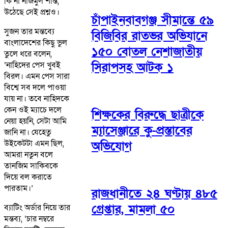
কি না নাজমুল শান্ত,
উঠেছে সেই প্রশ্নও।
চাঁপাইনবাবগঞ্জ সীমান্তে ৫৯
সুজন তার মন্তব্যে
বিজিবির রাতভর অভিযানে
বাংলাদেশের কিছু ভুল
১৫০ বোতল নেশাজাতীয়
তুলে ধরে বলেন,
‘নাহিদের পেস খুবই
সিরাপসহ আটক ১
বিরল। এমন পেস সারা
বিশ্বে সব দলে পাওয়া
যায় না। তবে নাহিদকে
কেন ওই ম্যাচে দলে
শিক্ষকের বিরুদ্ধে ছাত্রীকে
নেয়া হয়নি, সেটা আমি
ম্যাসেঞ্জারে কু-প্রস্তাবের
জানি না। যেহেতু
উইকেটটা এমন ছিল,
অভিযোগ
আমরা নতুন বলে
তানজিম সাকিবকে
দিয়ে বল করাতে
পারতাম।’
রাজধানীতে ২৪ ঘণ্টায় ৪৮৫
গ্রেপ্তার, মামলা ৫০
ব্যাটিং অর্ডার নিয়ে তার
মন্তব্য, ‘চার নম্বরে