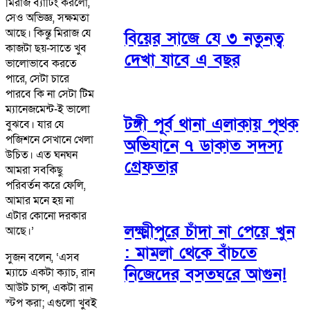
মিরাজ ব্যাটিং করলো,
সেও অভিজ্ঞ, সক্ষমতা
আছে। কিন্তু মিরাজ যে
বিয়ের সাজে যে ৩ নতুনত্ব
কাজটা ছয়-সাতে খুব
দেখা যাবে এ বছর
ভালোভাবে করতে
পারে, সেটা চারে
পারবে কি না সেটা টিম
ম্যানেজমেন্ট-ই ভালো
টঙ্গী পূর্ব থানা এলাকায় পৃথক
বুঝবে। যার যে
পজিশনে সেখানে খেলা
অভিযানে ৭ ডাকাত সদস্য
উচিত। এত ঘনঘন
গ্রেফতার
আমরা সবকিছু
পরিবর্তন করে ফেলি,
আমার মনে হয় না
এটার কোনো দরকার
লক্ষ্মীপুরে চাঁদা না পেয়ে খুন
আছে।’
: মামলা থেকে বাঁচতে
সুজন বলেন, ‘এসব
নিজেদের বসতঘরে আগুন!
ম্যাচে একটা ক্যাচ, রান
আউট চান্স, একটা রান
স্টপ করা; এগুলো খুবই