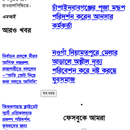
রাওয়ালপিন্ডিতে।
চাঁপাইনবাবগঞ্জের পূজা মন্ডপ
পরিদর্শন করেন আনসার
এমআই
কর্মকর্তা
আরও খবর
নওগাঁ নিয়ামতপুরে মেলার
নির্বাচন প্রসঙ্গে নীরব
আড়ালে অশ্লীল নৃত্য
আসিফ নজরুল,
রাজশাহীতে বললেন
পরিবেশন করে নষ্ট করছে
—“আমি ভোট নিয়ে
যুবসমাজ
কথা বলতে আসিনি”
সব খবর
ঝিকরগাছায় ক্লাইমেট
স্মার্ট এগ্রিকালচার
ফেসবুকে আমরা
প্রকল্প পরিদর্শন,
কৃষকদের জন্য