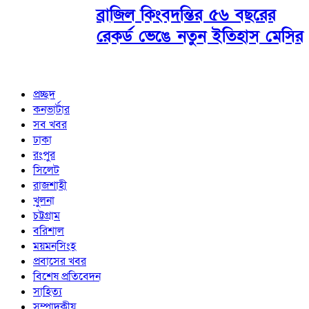
ব্রাজিল কিংবদন্তির ৫৬ বছরের
রেকর্ড ভেঙে নতুন ইতিহাস মেসির
প্রচ্ছদ
কনভার্টার
সব খবর
ঢাকা
রংপুর
সিলেট
রাজশাহী
খুলনা
চট্টগ্রাম
বরিশাল
ময়মনসিংহ
প্রবাসের খবর
বিশেষ প্রতিবেদন
সাহিত্য
সম্পাদকীয়