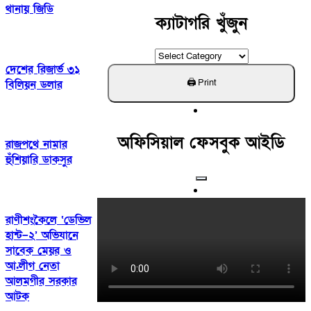
থানায় জিডি
ক্যাটাগরি খুঁজুন
ক্যাটাগরি
দেশের রিজার্ভ ৩১
খুঁজুন
বিলিয়ন ডলার
অফিসিয়াল ফেসবুক আইডি
রাজপথে নামার
হুঁশিয়ারি ডাকসুর
রাণীশংকৈলে ‘ডেভিল
হান্ট–২’ অভিযানে
সাবেক মেয়র ও
আ.লীগ নেতা
আলমগীর সরকার
আটক