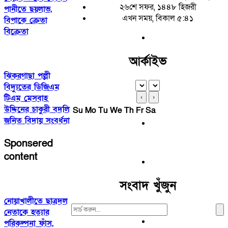
২৬শে সফর, ১৪৪৮ হিজরী
পানীতে ছয়লাভ,
এখন সময়, বিকাল ৫:৪১
বিপাকে ক্রেতা
বিক্রেতা
আর্কাইভ
ঝিকরগাছা পল্লী
বিদ্যুতের ডিজিএম
টিএম মেসবাহ
‹
›
উদ্দিনের চাকুরী বদলি
Su
Mo
Tu
We
Th
Fr
Sa
জনিত বিদায় সংবর্ধনা
Sponsered
content
সংবাদ খুঁজুন
নোয়াখালীতে ছাত্রদল
Search
নেতাকে হত্যার
For:
পরিকল্পনা ফাঁস,