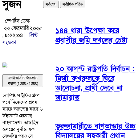
সুজন
সর্বশেষ
সর্বাধিক পঠিত
স্পোর্টস ডেস্ক
২২ ফেব্রুয়ারি ২০২৫
১৪৪ ধারা উপেক্ষা করে
, ৯:২২:০৪
প্রিন্ট
প্রবাসীর জমি দখলের চেষ্টা
সংস্করণ
২০ আগস্ট রাষ্ট্রপতি নির্বাচন :
মির্জা ফখরুলকে ঘিরে
ফটোকার্ড ডাউনলোড
করুন (1080×1080)
আলোচনা, প্রার্থী দেবে না
চ্যাম্পিয়ন্স ট্রফির গ্রুপ
জামায়াত
পর্বে নিজেদের প্রথম
ম্যাচে ভারতের কাছে ৬
উইকেটে হেরেছে
বাংলাদেশ। তাওহিদ
ভূরুঙ্গামারীতে বাগভান্ডার উচ্চ
হৃদয়ের দুর্দান্ত এক
বিদ্যালয়ের সহকারী প্রধান
সেঞ্চুরির পরও সে