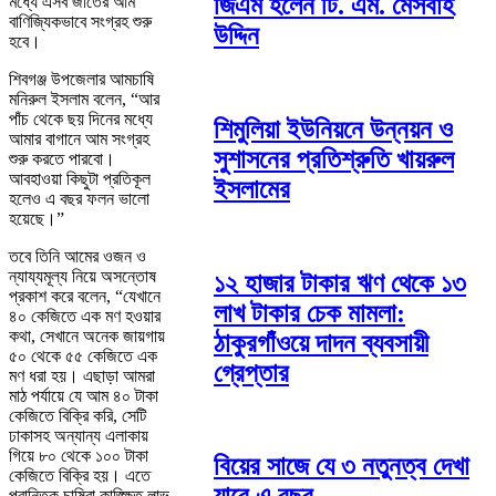
জিএম হলেন টি. এম. মেসবাহ
মধ্যে এসব জাতের আম
বাণিজ্যিকভাবে সংগ্রহ শুরু
উদ্দিন
হবে।
শিবগঞ্জ উপজেলার আমচাষি
মনিরুল ইসলাম বলেন, “আর
পাঁচ থেকে ছয় দিনের মধ্যে
শিমুলিয়া ইউনিয়নে উন্নয়ন ও
আমার বাগানে আম সংগ্রহ
সুশাসনের প্রতিশ্রুতি খায়রুল
শুরু করতে পারবো।
আবহাওয়া কিছুটা প্রতিকূল
ইসলামের
হলেও এ বছর ফলন ভালো
হয়েছে।”
তবে তিনি আমের ওজন ও
ন্যায্যমূল্য নিয়ে অসন্তোষ
১২ হাজার টাকার ঋণ থেকে ১৩
প্রকাশ করে বলেন, “যেখানে
লাখ টাকার চেক মামলা:
৪০ কেজিতে এক মণ হওয়ার
কথা, সেখানে অনেক জায়গায়
ঠাকুরগাঁওয়ে দাদন ব্যবসায়ী
৫০ থেকে ৫৫ কেজিতে এক
গ্রেপ্তার
মণ ধরা হয়। এছাড়া আমরা
মাঠ পর্যায়ে যে আম ৪০ টাকা
কেজিতে বিক্রি করি, সেটি
ঢাকাসহ অন্যান্য এলাকায়
গিয়ে ৮০ থেকে ১০০ টাকা
বিয়ের সাজে যে ৩ নতুনত্ব দেখা
কেজিতে বিক্রি হয়। এতে
প্রান্তিক চাষিরা কাঙ্ক্ষিত লাভ