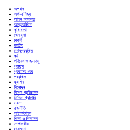
অপরাধ
অর্থ-বাণিজ্য
আইন-আদালত
আন্তর্জাতিক
কৃষি বার্তা
খেলাধুলা
চাকরি
জাতীয়
তথ্যপ্রযুক্তি
ধর্ম
পরিবেশ ও জলবায়ু
প্রচ্ছদ
প্রবাসের খবর
প্রযুক্তি
ফ্যাশন
বিনোদন
বিশেষ প্রতিবেদন
ভিডিও গ্যালারি
ভ্রমণ
রাজনীতি
লাইফস্টাইল
শিক্ষা ও শিক্ষাঙ্গন
সম্পাদকীয়
সারাদেশ