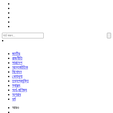
Search
For:
জাতীয়
রাজনীতি
সারাদেশ
আন্তর্জাতিক
বিনোদন
খেলাধুলা
তথ্যপ্রযুক্তি
স্বাস্থ্য
অর্থ-বাণিজ্য
অপরাধ
ধর্ম
আরও