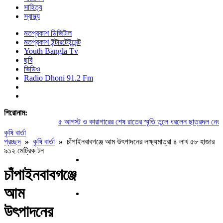
সাহিত্য
স্বাস্থ্য
মতপ্রকাশ ডিজিটাল
মতপ্রকাশ ইন্টারটেইন্মেন্ট
Youth Bangla Tv
ছবি
ভিডিও
Radio Dhoni 91.2 Fm
শিরোনাম:
৫ আগস্ট ও কারাগারের শেষ রাতের স্মৃতি তুলে ধরলেন ছাত্রদল নেতা সু
কৃষি বার্তা
প্রচ্ছদ
»
কৃষি বার্তা
»
চাঁপাইনবাবগঞ্জে আম উৎপাদনের লক্ষ্যমাত্রা ৪ লাখ ৫৮ হাজার
৯১২ মেট্রিক টন
চাঁপাইনবাবগঞ্জে
আম
উৎপাদনের