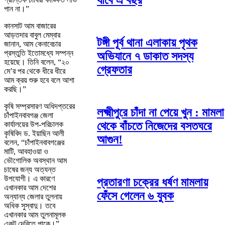
যাবে এ বছর
পান না।”
কানসাট আম বাজারের
আড়তদার বাবুল মেম্বার
টঙ্গী পূর্ব থানা এলাকায় পৃথক
জানান, আম কেনাবেচার
প্রস্তুতি ইতোমধ্যে সম্পন্ন
অভিযানে ৭ ডাকাত সদস্য
হয়েছে। তিনি বলেন, “২০
গ্রেফতার
মে’র পর থেকে ধীরে ধীরে
আম ক্রয় শুরু হবে বলে আশা
করছি।”
কৃষি সম্প্রসারণ অধিদপ্তরের
লক্ষ্মীপুরে চাঁদা না পেয়ে খুন : মামলা
চাঁপাইনবাবগঞ্জ জেলা
থেকে বাঁচতে নিজেদের বসতঘরে
কার্যালয়ের উপ-পরিচালক
কৃষিবিদ ড. ইয়াছিন আলী
আগুন!
বলেন, “চাঁপাইনবাবগঞ্জের
মাটি, আবহাওয়া ও
ভৌগোলিক অবস্থান আম
চাষের জন্য অত্যন্ত
উপযোগী। এ কারণে
প্রতারণা চক্রের ধর্ষণ মামলায়
এখানকার আম দেশের
ফেঁসে গেলেন ৬ যুবক
অন্যান্য জেলার তুলনায়
অধিক সুস্বাদু। তবে
এখানকার আম তুলনামূলক
একটু দেরিতে পাকে।”