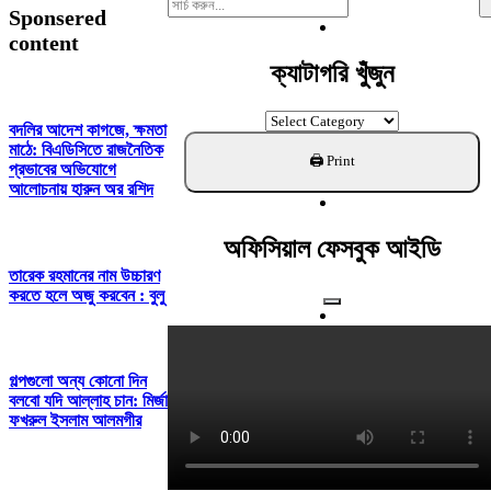
Search
Sponsered
For:
content
ক্যাটাগরি খুঁজুন
ক্যাটাগরি
বদলির আদেশ কাগজে, ক্ষমতা
খুঁজুন
মাঠে: বিএডিসিতে রাজনৈতিক
প্রভাবের অভিযোগে
আলোচনায় হারুন অর রশিদ
অফিসিয়াল ফেসবুক আইডি
তারেক রহমানের নাম উচ্চারণ
করতে হলে অজু করবেন : বুলু
গল্পগুলো অন্য কোনো দিন
বলবো যদি আল্লাহ চান: মির্জা
ফখরুল ইসলাম আলমগীর