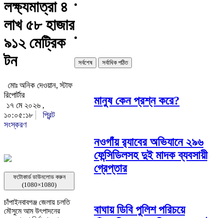
লক্ষ্যমাত্রা ৪
লাখ ৫৮ হাজার
৯১২ মেট্রিক
টন
সর্বশেষ
সর্বাধিক পঠিত
মোঃ অনিক দেওয়ান, স্টাফ
রিপোর্টার
মানুষ কেন প্রশ্ন করে?
১৭ মে ২০২৬ ,
১০:০৫:১৮
প্রিন্ট
সংস্করণ
নওগাঁয় র‌্যাবের অভিযানে ২৯৬
ফেন্সিডিলসহ দুই মাদক ব্যবসায়ী
গ্রেপ্তার
ফটোকার্ড ডাউনলোড করুন
(1080×1080)
চাঁপাইনবাবগঞ্জ জেলায় চলতি
বাঘায় ডিবি পুলিশ পরিচয়ে
মৌসুমে আম উৎপাদনের