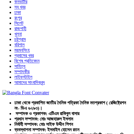
কনভার্টার
সব খবর
ঢাকা
রংপুর
সিলেট
রাজশাহী
খুলনা
চট্টগ্রাম
বরিশাল
ময়মনসিংহ
প্রবাসের খবর
বিশেষ প্রতিবেদন
সাহিত্য
সম্পাদকীয়
লাইফস্টাইল
আমাদের সাংবাদিকবৃন্দ
ঢাকা থেকে প্রকাশিত জাতীয় দৈনিক পত্রিকা দৈনিক মতপ্রকাশ ( রেজিষ্ট্রেশন
নং- ডিএ ৬২৯৩)।
সম্পাদক ও প্রকাশক: এটিএম রাকিবুল বাসার
প্রধান সম্পাদক: মোঃ আজহারুল ইসলাম
নির্বাহী সম্পাদক: মোঃ সাইফ উদ্দীন শিপন
ব্যবস্থাপনা সম্পাদক: ইসমাইল হোসেন রতন