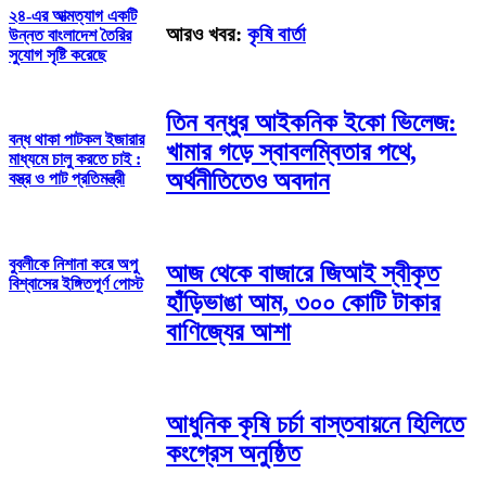
২৪-এর আত্মত্যাগ একটি
আরও খবর:
কৃষি বার্তা
উন্নত বাংলাদেশ তৈরির
সুযোগ সৃষ্টি করেছে
তিন বন্ধুর আইকনিক ইকো ভিলেজ:
বন্ধ থাকা পাটকল ইজারার
খামার গড়ে স্বাবলম্বিতার পথে,
মাধ্যমে চালু কর‍তে চাই :
অর্থনীতিতেও অবদান
বস্ত্র ও পাট প্রতিমন্ত্রী
বুবলীকে নিশানা করে অপু
আজ থেকে বাজারে জিআই স্বীকৃত
বিশ্বাসের ইঙ্গিতপূর্ণ পোস্ট
হাঁড়িভাঙা আম, ৩০০ কোটি টাকার
বাণিজ্যের আশা
আধুনিক কৃষি চর্চা বাস্তবায়নে হিলিতে
কংগ্রেস অনুষ্ঠিত