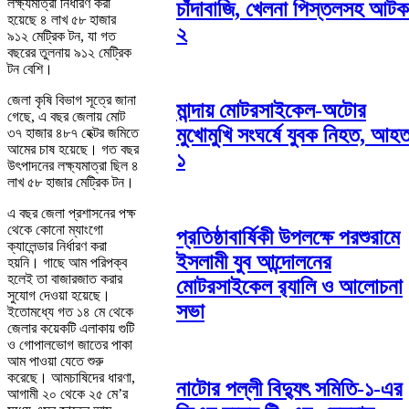
লক্ষ্যমাত্রা নির্ধারণ করা
চাঁদাবাজি, খেলনা পিস্তলসহ আটক
হয়েছে ৪ লাখ ৫৮ হাজার
২
৯১২ মেট্রিক টন, যা গত
বছরের তুলনায় ৯১২ মেট্রিক
টন বেশি।
জেলা কৃষি বিভাগ সূত্রে জানা
মান্দায় মোটরসাইকেল-অটোর
গেছে, এ বছর জেলায় মোট
মুখোমুখি সংঘর্ষে যুবক নিহত, আহ
৩৭ হাজার ৪৮৭ হেক্টর জমিতে
আমের চাষ হয়েছে। গত বছর
১
উৎপাদনের লক্ষ্যমাত্রা ছিল ৪
লাখ ৫৮ হাজার মেট্রিক টন।
এ বছর জেলা প্রশাসনের পক্ষ
থেকে কোনো ম্যাংগো
প্রতিষ্ঠাবার্ষিকী উপলক্ষে পরশুরামে
ক্যালেন্ডার নির্ধারণ করা
ইসলামী যুব আন্দোলনের
হয়নি। গাছে আম পরিপক্ব
হলেই তা বাজারজাত করার
মোটরসাইকেল র‌্যালি ও আলোচনা
সুযোগ দেওয়া হয়েছে।
সভা
ইতোমধ্যে গত ১৪ মে থেকে
জেলার কয়েকটি এলাকায় গুটি
ও গোপালভোগ জাতের পাকা
আম পাওয়া যেতে শুরু
করেছে। আমচাষিদের ধারণা,
নাটোর পল্লী বিদ্যুৎ সমিতি-১-এর
আগামী ২০ থেকে ২৫ মে’র