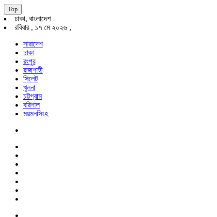
Top
ঢাকা, বাংলাদেশ
রবিবার , ১৭ মে ২০২৬ ,
সারাদেশ
ঢাকা
রংপুর
রাজশাহী
সিলেট
খুলনা
চট্টগ্রাম
বরিশাল
ময়মনসিংহ