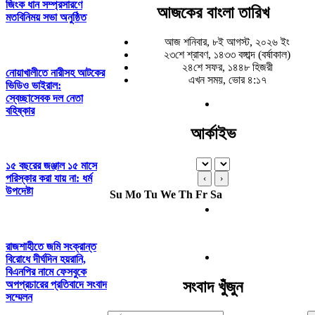
জিংক ধান সম্প্রসারণে
আজকের বাংলা তারিখ
মতবিনিময় সভা অনুষ্ঠিত
আজ শনিবার, ৮ই আগস্ট, ২০২৬ ইং
২৩শে শ্রাবণ, ১৪৩৩ বঙ্গাব্দ (বর্ষাকাল)
২৪শে সফর, ১৪৪৮ হিজরী
নোয়াখালীতে নারীসহ আটকের
এখন সময়, ভোর ৪:১৭
ভিডিও ভাইরাল:
স্বেচ্ছাসেবক দল নেতা
বহিষ্কার
আর্কাইভ
১৫ বছরের জঞ্জাল ১৫ মাসে
পরিস্কার করা যায় না: ধর্ম
‹
›
উপদেষ্টা
Su
Mo
Tu
We
Th
Fr
Sa
রাজশাহীতে জমি সংক্রান্ত
বিরোধে দীর্ঘদিন হয়রানি,
বিএনপির নামে ফেসবুকে
সংবাদ খুঁজুন
অপপ্রচারের প্রতিবাদে সংবাদ
সম্মেলন