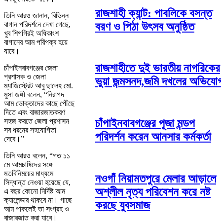
রাজশাহী ক্যান্ট: পাবলিকে বসন্ত
তিনি আরও জানান, বিভিন্ন
বরণ ও পিঠা উৎসব অনুষ্ঠিত
বাগান পরিদর্শনে দেখা গেছে,
খুব শিগগিরই অধিকাংশ
বাগানের আম পরিপক্ব হয়ে
যাবে।
রাজশাহীতে দুই ভারতীয় নাগরিকের
চাঁপাইনবাবগঞ্জের জেলা
প্রশাসক ও জেলা
ভুয়া জন্মসনদ,জমি দখলের অভিযো
ম্যাজিস্ট্রেট আবু ছালেহ মো.
মুসা জঙ্গী বলেন, “নিরাপদ
আম ভোক্তাদের কাছে পৌঁছে
দিতে এবং বাজারজাতকরণ
সহজ করতে জেলা প্রশাসন
চাঁপাইনবাবগঞ্জের পূজা মন্ডপ
সব ধরনের সহযোগিতা
পরিদর্শন করেন আনসার কর্মকর্তা
দেবে।”
তিনি আরও বলেন, “গত ১১
মে আমচাষিদের সঙ্গে
মতবিনিময়ের মাধ্যমে
নওগাঁ নিয়ামতপুরে মেলার আড়ালে
সিদ্ধান্ত নেওয়া হয়েছে যে,
অশ্লীল নৃত্য পরিবেশন করে নষ্ট
এ বছর কোনো নির্দিষ্ট আম
ক্যালেন্ডার থাকবে না। গাছে
করছে যুবসমাজ
আম পাকলেই তা সংগ্রহ ও
বাজারজাত করা যাবে।