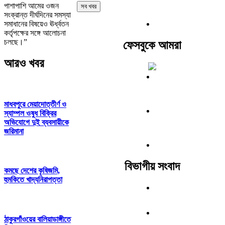
পাশাপাশি আমের ওজন
সব খবর
সংক্রান্ত দীর্ঘদিনের সমস্যা
সমাধানের বিষয়েও ঊর্ধ্বতন
কর্তৃপক্ষের সঙ্গে আলোচনা
চলছে।”
ফেসবুকে আমরা
আরও খবর
মাধবপুরে মেয়াদোত্তীর্ণ ও
স্যাম্পল ওষুধ বিক্রির
অভিযোগে দুই ব্যবসায়ীকে
জরিমানা
বিভাগীয় সংবাদ
কমছে দেশের কৃষিজমি,
হুমকিতে খাদ্যনিরাপত্তা
ঠাকুরগাঁওয়ের বালিয়াডাঙ্গীতে