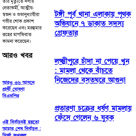
তার মৃত্যুতে দলীয়
নেতাকর্মী, আত্মীয়-
টঙ্গী পূর্ব থানা এলাকায় পৃথক
স্বজন ও শুভানুধ্যায়ীরা
গভীর শোক প্রকাশ
অভিযানে ৭ ডাকাত সদস্য
করেছেন এবং মরহুমার
গ্রেফতার
রূহের মাগফিরাত
কামনা করেছেন।
আরও খবর
লক্ষ্মীপুরে চাঁদা না পেয়ে খুন
: মামলা থেকে বাঁচতে
নিজেদের বসতঘরে আগুন!
আরও ৩৬ আসনে
প্রার্থী ঘোষণা
বিএনপির
প্রতারণা চক্রের ধর্ষণ মামলায়
ফেঁসে গেলেন ৬ যুবক
এই নির্বাচনই হয়তো
আমার শেষ নির্বাচন :
মির্জা ফখরুল