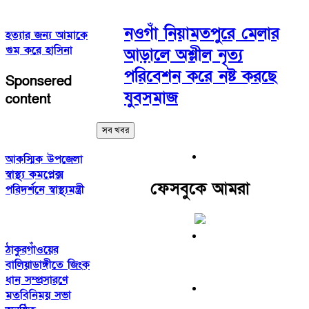
নওগাঁ নিয়ামতপুরে মেলার
হত্যার জন্য আমাকে
গুম করে হাসিনা
আড়ালে অশ্লীল নৃত্য
পরিবেশন করে নষ্ট করছে
Sponsered
যুবসমাজ
content
সব খবর
আকস্মিক উপজেলা
স্বাস্থ্য কমপ্লেক্স
ফেসবুকে আমরা
পরিদর্শনে স্বাস্থ্যমন্ত্রী
ঠাকুরগাঁওয়ের
বালিয়াডাঙ্গীতে জিংক
ধান সম্প্রসারণে
মতবিনিময় সভা