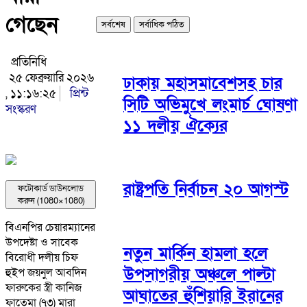
গেছেন
সর্বশেষ
সর্বাধিক পঠিত
প্রতিনিধি
২৫ ফেব্রুয়ারি ২০২৬
ঢাকায় মহাসমাবেশসহ চার
, ১১:১৬:২৫
প্রিন্ট
সিটি অভিমুখে লংমার্চ ঘোষণা
সংস্করণ
১১ দলীয় ঐক্যের
রাষ্ট্রপতি নির্বাচন ২০ আগস্ট
ফটোকার্ড ডাউনলোড
করুন (1080×1080)
বিএনপির চেয়ারম্যানের
উপদেষ্টা ও সাবেক
নতুন মার্কিন হামলা হলে
বিরোধী দলীয় চিফ
উপসাগরীয় অঞ্চলে পাল্টা
হুইপ জয়নুল আবদিন
ফারুকের স্ত্রী কানিজ
আঘাতের হুঁশিয়ারি ইরানের
ফাতেমা (৭৩) মারা