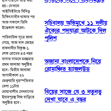
হাসপাতালে ভর্তি করা
হয়। সেখানে
আইসিইউতে নিবিড়
চিকিৎসাধীন থাকার পর
সচিবালয় অভিমুখে ১১ দলীয়
আজ সকালে তিনি
ইন্তেকাল করেন।
ঐক্যের পদযাত্রা আটকে দিল
পুলিশ
পারিবারিক সূত্রে জানা
গেছে, আজ বাদ জোহর
রাজধানীর নিকুঞ্জ-১,
লেক রোডের ৪৩ নম্বর
বাসার সামনে মরহুমার
অজানা বাংলাদেশকে নিয়ে
প্রথম জানাজা অনুষ্ঠিত
রোমাঞ্চিত হ্যাজলউড
হবে। দ্বিতীয় জানাজা
আগামীকাল ২৬
ফেব্রুয়ারি বৃহস্পতিবার
বেলা ১১টায়
বিয়ের সাজে যে ৩ নতুনত্ব
নোয়াখালীর সেনবাগের
ইয়ারপুরস্থ নিজ বাড়িতে
দেখা যাবে এ বছর
অনুষ্ঠিত হবে।