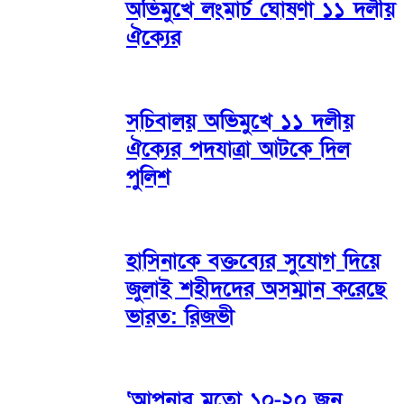
অভিমুখে লংমার্চ ঘোষণা ১১ দলীয়
ঐক্যের
সচিবালয় অভিমুখে ১১ দলীয়
ঐক্যের পদযাত্রা আটকে দিল
পুলিশ
হাসিনাকে বক্তব্যের সুযোগ দিয়ে
জুলাই শহীদদের অসম্মান করেছে
ভারত: রিজভী
‘আপনার মতো ১০-২০ জন