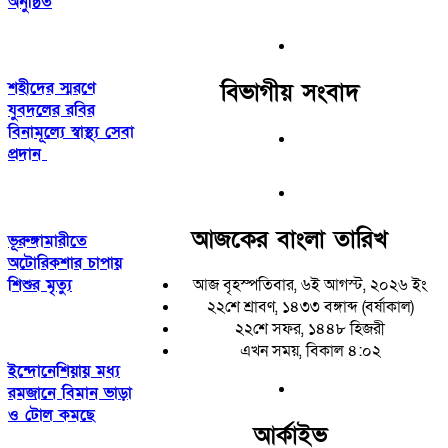
অনুষ্ঠিত
বিভাগীয় সংবাদ
শহীদের স্মরণে
যুবদলের রবির
বিনামূল্যে স্বাস্থ্য সেবা
প্রদান
আজকের বাংলা তারিখ
ভূরুঙ্গামারীতে
অটোরিকশার চাপায়
শিশুর মৃত্যু
আজ বৃহস্পতিবার, ৬ই আগস্ট, ২০২৬ ইং
২২শে শ্রাবণ, ১৪৩৩ বঙ্গাব্দ (বর্ষাকাল)
২২শে সফর, ১৪৪৮ হিজরী
এখন সময়, বিকাল ৪:০২
ইন্দোনেশিয়ায় মধ্য
রমজানে বিমান ভাড়া
ও টোল কমছে
আর্কাইভ