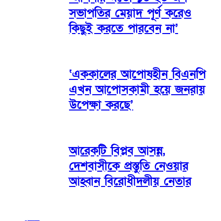
সভাপতির মেয়াদ পূর্ণ করেও
কিছুই করতে পারবেন না’
‘এককালের আপোষহীন বিএনপি
এখন আপোসকামী হয়ে জনরায়
উপেক্ষা করছে’
আরেকটি বিপ্লব আসন্ন,
দেশবাসীকে প্রস্তুতি নেওয়ার
আহ্বান বিরোধীদলীয় নেতার