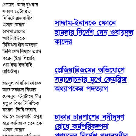
গেছেন। আজ বুধবার
সকাল ১০টা ৪০
মিনিটে রাজধানীর
সাদ্দাম-ইনানকে ফোনে
এভার কেয়ার
হামলার নির্দেশ দেন ওবায়দুল
হাসপাতালের
আইসিইউতে
কাদের
চিকিৎসাধীন অবস্থায়
তিনি শেষ নিশ্বাস ত্যাগ
করেন (ইন্না লিল্লাহি
ওয়া ইন্না ইলাইহি
প্লেজিয়ারিজমের অভিযোগে
রাজিউন)।
সমালোচনার মুখে কেমব্রিজ
জয়নুল আবদিন ফারুক
অধ্যাপকের পদত্যাগ
আজ সকালে নিজের
ফেসবুক স্ট্যাটাসে স্ত্রীর
মৃত্যুর বিষয়টি নিশ্চিত
করেন। তিনি জানান,
ঢাকার চারপাশের নদীদূষণ
গত ১৭ ফেব্রুয়ারি অসুস্থ
হয়ে কানিজ ফাতেমাকে
রোধে কর্মপরিকল্পনা
এভার কেয়ার
প্রণয়নের নির্দেশ প্রধানমন্ত্রীর