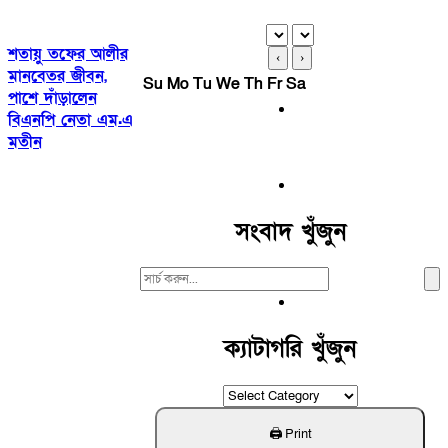
শতায়ু তফের আলীর
‹
›
মানবেতর জীবন,
Su
Mo
Tu
We
Th
Fr
Sa
পাশে দাঁড়ালেন
বিএনপি নেতা এম.এ
মতীন
সংবাদ খুঁজুন
Search
For:
ক্যাটাগরি খুঁজুন
ক্যাটাগরি
খুঁজুন