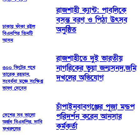
রাজশাহী ক্যান্ট: পাবলিকে
বসন্ত বরণ ও পিঠা উৎসব
ঢাকায় ফাঁকা রইল
অনুষ্ঠিত
বিএনপির তিনটি
আসন
রাজশাহীতে দুই ভারতীয়
নাগরিকের ভুয়া জন্মসনদ,জমি
৩০০ ফিটের পথে
তারেক রহমান,
দখলের অভিযোগ
সংবর্ধনা মঞ্চে সংক্ষিপ্ত
ভাষণ দেবেন
চাঁপাইনবাবগঞ্জের পূজা মন্ডপ
দেশের সব ভালো
পরিদর্শন করেন আনসার
অর্জন বিএনপির, দাবি
কর্মকর্তা
ফখরুলের