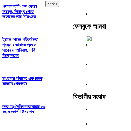
সব খবর
ওসমান হাদি এখন কেমন
আছেন, সিঙ্গাপুর থেকে
জানালেন তার চিকিৎসক
ফেসবুকে আমরা
ইরানে ‘শাসন পরিবর্তনের’
প্রস্তাব আবারও তুলতে
পারেন নেতানিয়াহু, দাবি
বিশ্লেষকের
মাধবপুরে গাঁজাসহ এক মাদক
কারবারি গ্রেপ্তার
বিভাগীয় সংবাদ
বদরগঞ্জে দৈনিক করতোয়ার ৫০
বছরে পদার্পণ উদযাপন