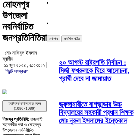
মোহনপুর
উপজেলা
নবনির্বাচিত
জনপ্রতিনিতিরা
সর্বশেষ
সর্বাধিক পঠিত
মোঃ সাকিবুল ইসলাম
স্বাধীন
২০ আগস্ট রাষ্ট্রপতি নির্বাচন :
১১ জুন ২০২৪ , ৬:৫৩:১২
মির্জা ফখরুলকে ঘিরে আলোচনা,
প্রিন্ট সংস্করণ
প্রার্থী দেবে না জামায়াত
ভূরুঙ্গামারীতে বাগভান্ডার উচ্চ
ফটোকার্ড ডাউনলোড করুন
(1080×1080)
বিদ্যালয়ের সহকারী প্রধান শিক্ষক
মোঃ নুরুল ইসলামের ইন্তেকাল
নিজস্ব প্রতিনিধি:
রাজশাহী
মহানগরীর পবা ও মোহনপুর
উপজেলার নবনির্বাচিত