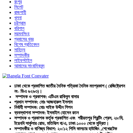
রংপুর
সিলেট
রাজশাহী
খুলনা
চট্টগ্রাম
বরিশাল
ময়মনসিংহ
প্রবাসের খবর
বিশেষ প্রতিবেদন
সাহিত্য
সম্পাদকীয়
লাইফস্টাইল
আমাদের সাংবাদিকবৃন্দ
ঢাকা থেকে প্রকাশিত জাতীয় দৈনিক পত্রিকা দৈনিক মতপ্রকাশ ( রেজিষ্ট্রেশন
নং- ডিএ ৬২৯৩)।
সম্পাদক ও প্রকাশক: এটিএম রাকিবুল বাসার
প্রধান সম্পাদক: মোঃ আজহারুল ইসলাম
নির্বাহী সম্পাদক: মোঃ সাইফ উদ্দীন শিপন
ব্যবস্থাপনা সম্পাদক: ইসমাইল হোসেন রতন
সম্পাদক ও প্রকাশক কর্তৃক প্রকাশিত এবং শরীয়তপুর প্রিন্টিং প্রেস, ২৮/বি,
টয়েনবি সার্কুলার রোড, মতিঝিল বা/এ, ঢাকা-১০০০ থেকে মুদ্রিত।
সম্পাদকীয় ও বাণিজ্য বিভাগ: ২০/১২ পিসি কালচার হাউজিং ,শেখেরটেক