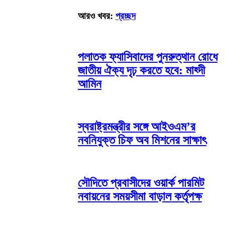
আরও খবর:
প্রচ্ছদ
পলাতক ফ্যাসিবাদের পুনরুত্থান রোধে
জাতীয় ঐক্য দৃঢ় করতে হবে: মাহ্দী
আমিন
স্বরাষ্ট্রমন্ত্রীর সঙ্গে আইওএম’র
নবনিযুক্ত চিফ অব মিশনের সাক্ষাৎ
সৌদিতে প্রবাসীদের ওয়ার্ক পারমিট
নবায়নের সময়সীমা বাড়াল কর্তৃপক্ষ