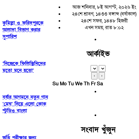
আজ শনিবার, ৮ই আগস্ট, ২০২৬ ইং
২৪শে শ্রাবণ, ১৪৩৩ বঙ্গাব্দ (বর্ষাকাল)
২৪শে সফর, ১৪৪৮ হিজরী
কুমিল্লা ও ফরিদপুরকে
এখন সময়, রাত ৮:০২
আলাদা বিভাগ করার
সুপারিশ
আর্কাইভ
‘নিজেকে ফিলিস্তিনিদের
মতো মনে হতো’
‹
›
Su
Mo
Tu
We
Th
Fr
Sa
বর্ষার আগমনে নতুন গান
‘মেঘ’ নিয়ে এলো কোক
স্টুডিও বাংলা
সংবাদ খুঁজুন
ভর্তি পরীক্ষার জন্য