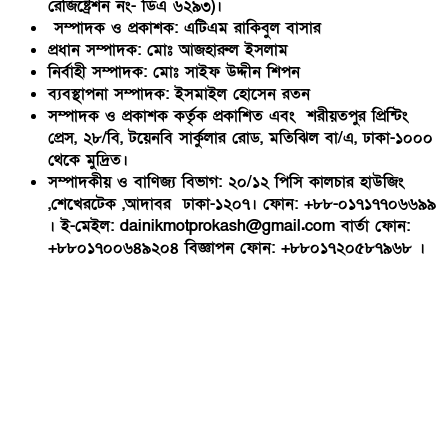
রেজিষ্ট্রেশন নং- ডিএ ৬২৯৩)।
সম্পাদক ও প্রকাশক: এটিএম রাকিবুল বাসার
প্রধান সম্পাদক: মোঃ আজহারুল ইসলাম
নির্বাহী সম্পাদক: মোঃ সাইফ উদ্দীন শিপন
ব্যবস্থাপনা সম্পাদক: ইসমাইল হোসেন রতন
সম্পাদক ও প্রকাশক কর্তৃক প্রকাশিত এবং শরীয়তপুর প্রিন্টিং
প্রেস, ২৮/বি, টয়েনবি সার্কুলার রোড, মতিঝিল বা/এ, ঢাকা-১০০০
থেকে মুদ্রিত।
সম্পাদকীয় ও বাণিজ্য বিভাগ: ২০/১২ পিসি কালচার হাউজিং
,শেখেরটেক ,আদাবর ঢাকা-১২০৭। ফোন: +৮৮-০১৭১৭৭০৬৬৯৯
। ই-মেইল: dainikmotprokash@gmail.com বার্তা ফোন:
+৮৮০১৭০০৬৪৯২০৪ বিজ্ঞাপন ফোন: +৮৮০১৭২০৫৮৭৯৬৮ ।