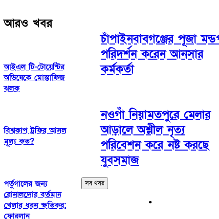
আরও খবর
চাঁপাইনবাবগঞ্জের পূজা মন্ড
পরিদর্শন করেন আনসার
আইএল টি-টোয়েন্টির
কর্মকর্তা
অভিষেকে মোস্তাফিজ
ঝলক
নওগাঁ নিয়ামতপুরে মেলার
আড়ালে অশ্লীল নৃত্য
বিশ্বকাপ ট্রফির আসল
মূল্য কত?
পরিবেশন করে নষ্ট করছে
যুবসমাজ
পর্তুগালের জন্য
সব খবর
রোনালদোর বর্তমান
খেলার ধরন ক্ষতিকর:
ফোরলান