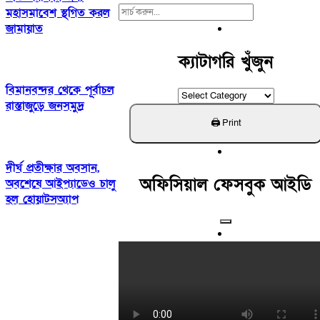
Search
মহাসমাবেশ স্থগিত করল
For:
জামায়াত
ক্যাটাগরি খুঁজুন
বিমানবন্দর থেকে পূর্বাচল
ক্যাটাগরি
রাস্তাজুড়ে জনসমুদ্র
খুঁজুন
দীর্ঘ প্রতীক্ষার অবসান,
অফিসিয়াল ফেসবুক আইডি
অবশেষে আইপ্যাডেও চালু
হল হোয়াটসঅ্যাপ