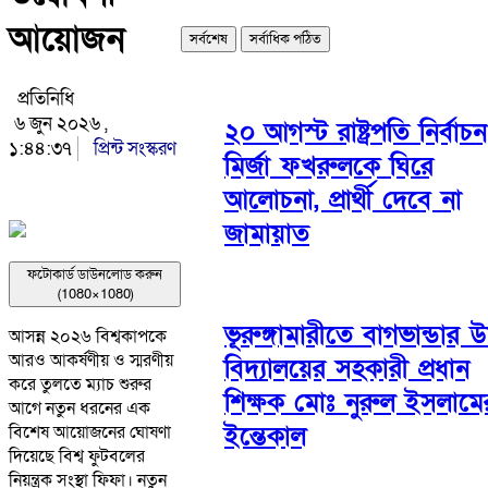
আয়োজন
সর্বশেষ
সর্বাধিক পঠিত
প্রতিনিধি
৬ জুন ২০২৬ ,
২০ আগস্ট রাষ্ট্রপতি নির্বাচন
১:৪৪:৩৭
প্রিন্ট সংস্করণ
মির্জা ফখরুলকে ঘিরে
আলোচনা, প্রার্থী দেবে না
জামায়াত
ফটোকার্ড ডাউনলোড করুন
(1080×1080)
ভূরুঙ্গামারীতে বাগভান্ডার উ
আসন্ন ২০২৬ বিশ্বকাপকে
আরও আকর্ষণীয় ও স্মরণীয়
বিদ্যালয়ের সহকারী প্রধান
করে তুলতে ম্যাচ শুরুর
শিক্ষক মোঃ নুরুল ইসলামে
আগে নতুন ধরনের এক
ইন্তেকাল
বিশেষ আয়োজনের ঘোষণা
দিয়েছে বিশ্ব ফুটবলের
নিয়ন্ত্রক সংস্থা ফিফা। নতুন