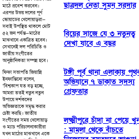
ছাত্রদল নেতা সুমন সরদার
মাঠে প্রবেশ করবেন।
এরপর উভয় দলের পূর্ণ
স্কোয়াডের খেলোয়াড়রা—
সবাই উপস্থিত থাকলে মোট
বিয়ের সাজে যে ৩ নতুনত্ব
৫২ জন পর্যন্ত—মাঠের
মাঝখানে একত্রিত হবেন।
দেখা যাবে এ বছর
সেখানেই দল পরিচিতি ও
জাতীয় সংগীতের
আনুষ্ঠানিকতা সম্পন্ন হবে।
টঙ্গী পূর্ব থানা এলাকায় পৃ
ফিফা সভাপতি জিয়ান্নি
ইনফান্তিনো বলেন,
অভিযানে ৭ ডাকাত সদস্য
‘বিশ্বকাপ যত বড় হচ্ছে,
গ্রেফতার
আমরা ততই নতুন নতুন
উপায়ে দর্শকদের
অভিজ্ঞতাকে সমৃদ্ধ করার
চেষ্টা করছি। জাতীয়
লক্ষ্মীপুরে চাঁদা না পেয়ে খু
সংগীতের সময় খেলোয়াড়
ও ম্যাচ পরিচালনাকারীরা
: মামলা থেকে বাঁচতে
যখন মাঠের মাঝখানে একে