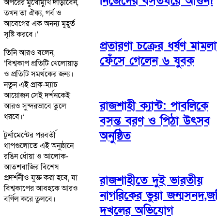
নিজেদের বসতঘরে আগুন!
অপরের মুখোমুখি দাঁড়াবেন,
তখন তা ঐক্য, গর্ব ও
আবেগের এক অনন্য মুহূর্ত
সৃষ্টি করবে।’
প্রতারণা চক্রের ধর্ষণ মামলা
তিনি আরও বলেন,
ফেঁসে গেলেন ৬ যুবক
‘বিশ্বকাপ প্রতিটি খেলোয়াড়
ও প্রতিটি সমর্থকের জন্য।
নতুন এই প্রাক-ম্যাচ
আয়োজন সেই দর্শনকেই
রাজশাহী ক্যান্ট: পাবলিকে
আরও সুন্দরভাবে তুলে
ধরবে।’
বসন্ত বরণ ও পিঠা উৎসব
অনুষ্ঠিত
টুর্নামেন্টের পরবর্তী
ধাপগুলোতে এই অনুষ্ঠানে
রঙিন ধোঁয়া ও আলোক-
আতশবাজির বিশেষ
প্রদর্শনীও যুক্ত করা হবে, যা
রাজশাহীতে দুই ভারতীয়
বিশ্বকাপের আবহকে আরও
নাগরিকের ভুয়া জন্মসনদ,জ
বর্ণিল করে তুলবে।
দখলের অভিযোগ