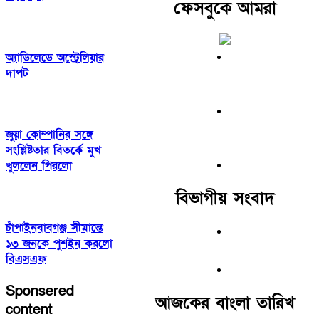
ফেসবুকে আমরা
অ্যাডিলেডে অস্ট্রেলিয়ার
দাপট
জুয়া কোম্পানির সঙ্গে
সংশ্লিষ্টতার বিতর্কে মুখ
খুললেন পিরলো
বিভাগীয় সংবাদ
চাঁপাইনবাবগঞ্জ সীমান্তে
১৩ জনকে পুশইন করলো
বিএসএফ
Sponsered
আজকের বাংলা তারিখ
content