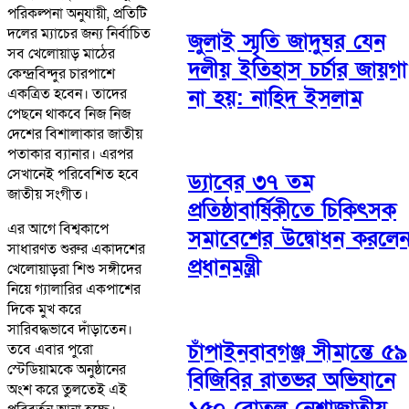
পরিকল্পনা অনুযায়ী, প্রতিটি
দলের ম্যাচের জন্য নির্বাচিত
জুলাই স্মৃতি জাদুঘর যেন
সব খেলোয়াড় মাঠের
দলীয় ইতিহাস চর্চার জায়গা
কেন্দ্রবিন্দুর চারপাশে
না হয়: নাহিদ ইসলাম
একত্রিত হবেন। তাদের
পেছনে থাকবে নিজ নিজ
দেশের বিশালাকার জাতীয়
পতাকার ব্যানার। এরপর
সেখানেই পরিবেশিত হবে
ড্যাবের ৩৭ তম
জাতীয় সংগীত।
প্রতিষ্ঠাবার্ষিকীতে চিকিৎসক
এর আগে বিশ্বকাপে
সমাবেশের উদ্বোধন করলে
সাধারণত শুরুর একাদশের
প্রধানমন্ত্রী
খেলোয়াড়রা শিশু সঙ্গীদের
নিয়ে গ্যালারির একপাশের
দিকে মুখ করে
সারিবদ্ধভাবে দাঁড়াতেন।
চাঁপাইনবাবগঞ্জ সীমান্তে ৫৯
তবে এবার পুরো
স্টেডিয়ামকে অনুষ্ঠানের
বিজিবির রাতভর অভিযানে
অংশ করে তুলতেই এই
১৫০ বোতল নেশাজাতীয়