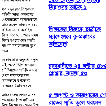
পরিবর্তন আনা হচ্ছে।
সিরাপসহ আটক ১
গত বছর ক্লাব বিশ্বকাপে
প্রতিটি শুরুর একাদশের
খেলোয়াড়কে আলাদাভাবে
মাঠে প্রবেশ করিয়ে পরিচয়
শিক্ষকের বিরুদ্ধে ছাত্রীকে
করিয়ে দেওয়া হয়েছিল।
কিন্তু এতে ম্যাচ শুরুর সময়
ম্যাসেঞ্জারে কু-প্রস্তাবের
বিলম্ব হওয়ায় সেই পদ্ধতি
অভিযোগ
ব্যাপক সমালোচনার মুখে
পড়ে।
ফিফার ভাষ্য অনুযায়ী, নতুন
রাজধানীতে ২৪ ঘণ্টায় ৪৮
এই ‘৩৬০ ডিগ্রি আয়োজন’
স্টেডিয়ামের প্রতিটি আসন
গ্রেপ্তার, মামলা ৫০
থেকে দর্শকদের জন্য
সমানভাবে উপভোগ্য
অভিজ্ঞতা তৈরি করবে।
৫ আগস্ট ও কারাগারের শে
ম্যাচের জন্য নির্বাচিত সব
খেলোয়াড় শিশু সঙ্গীদের
রাতের স্মৃতি তুলে ধরলেন
নিয়ে বিশেষ প্রবেশদ্বার দিয়ে