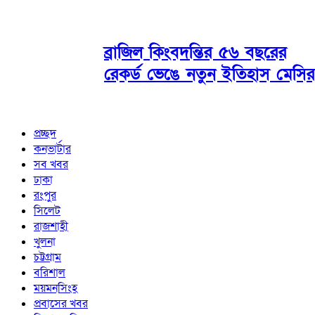
ব্রাজিল কিংবদন্তির ৫৬ বছরের
রেকর্ড ভেঙে নতুন ইতিহাস মেসির
প্রচ্ছদ
কনভার্টার
সব খবর
ঢাকা
রংপুর
সিলেট
রাজশাহী
খুলনা
চট্টগ্রাম
বরিশাল
ময়মনসিংহ
প্রবাসের খবর