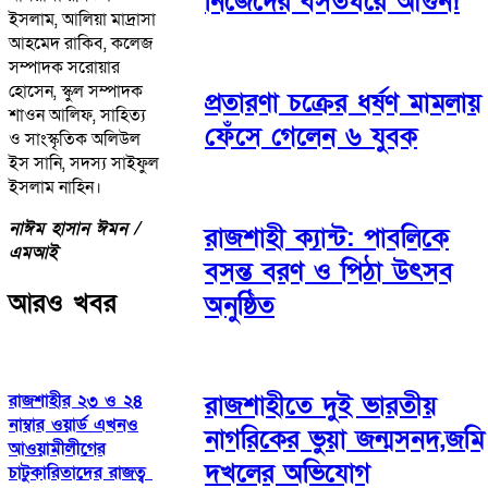
নিজেদের বসতঘরে আগুন!
ইসলাম, আলিয়া মাদ্রাসা
আহমেদ রাকিব, কলেজ
সম্পাদক সরোয়ার
হোসেন, স্কুল সম্পাদক
প্রতারণা চক্রের ধর্ষণ মামলায়
শাওন আলিফ, সাহিত্য
ফেঁসে গেলেন ৬ যুবক
ও সাংস্কৃতিক অলিউল
ইস সানি, সদস্য সাইফুল
ইসলাম নাহিন।
নাঈম হাসান ঈমন /
রাজশাহী ক্যান্ট: পাবলিকে
এমআই
বসন্ত বরণ ও পিঠা উৎসব
আরও খবর
অনুষ্ঠিত
রাজশাহীর ২৩ ও ২৪
রাজশাহীতে দুই ভারতীয়
নাম্বার ওয়ার্ড এখনও
নাগরিকের ভুয়া জন্মসনদ,জমি
আওয়ামীলীগের
দখলের অভিযোগ
চাটুকারিতাদের রাজত্ব