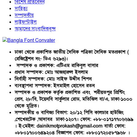
বিশেষ প্রতিবেদন
সাহিত্য
সম্পাদকীয়
লাইফস্টাইল
আমাদের সাংবাদিকবৃন্দ
ঢাকা থেকে প্রকাশিত জাতীয় দৈনিক পত্রিকা দৈনিক মতপ্রকাশ (
রেজিষ্ট্রেশন নং- ডিএ ৬২৯৩)।
সম্পাদক ও প্রকাশক: এটিএম রাকিবুল বাসার
প্রধান সম্পাদক: মোঃ আজহারুল ইসলাম
নির্বাহী সম্পাদক: মোঃ সাইফ উদ্দীন শিপন
ব্যবস্থাপনা সম্পাদক: ইসমাইল হোসেন রতন
সম্পাদক ও প্রকাশক কর্তৃক প্রকাশিত এবং শরীয়তপুর প্রিন্টিং
প্রেস, ২৮/বি, টয়েনবি সার্কুলার রোড, মতিঝিল বা/এ, ঢাকা-১০০০
থেকে মুদ্রিত।
সম্পাদকীয় ও বাণিজ্য বিভাগ: ২০/১২ পিসি কালচার হাউজিং
,শেখেরটেক ,আদাবর ঢাকা-১২০৭। ফোন: +৮৮-০১৭১৭৭০৬৬৯৯
। ই-মেইল: dainikmotprokash@gmail.com বার্তা ফোন:
+৮৮০১৭০০৬৪৯২০৪ বিজ্ঞাপন ফোন: +৮৮০১৭২০৫৮৭৯৬৮ ।