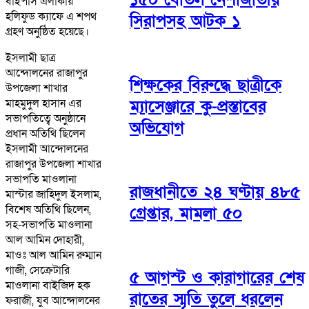
বাইপাস এলাকায়
হলিফুড ক্যাফে এ শপথ
সিরাপসহ আটক ১
গ্রহণ অনুষ্ঠিত হয়েছে।
ইসলামী ছাত্র
আন্দোলনের রাজাপুর
শিক্ষকের বিরুদ্ধে ছাত্রীকে
উপজেলা শাখার
মাহমুদুল হাসান এর
ম্যাসেঞ্জারে কু-প্রস্তাবের
সভাপতিত্বে অনুষ্ঠানে
অভিযোগ
প্রধান অতিথি ছিলেন
ইসলামী আন্দোলনের
রাজাপুর উপজেলা শাখার
সভাপতি মাওলানা
রাজধানীতে ২৪ ঘণ্টায় ৪৮৫
মাস্টার জাহিদুল ইসলাম,
বিশেষ অতিথি ছিলেন,
গ্রেপ্তার, মামলা ৫০
সহ-সভাপতি মাওলানা
আল আমিন দোহারী,
মাওঃ আল আমিন রুম্মান
গাজী, সেক্রেটারি
৫ আগস্ট ও কারাগারের শেষ
মাওলানা বাইজিদ হক
রাতের স্মৃতি তুলে ধরলেন
ফরাজী, যুব আন্দোলনের