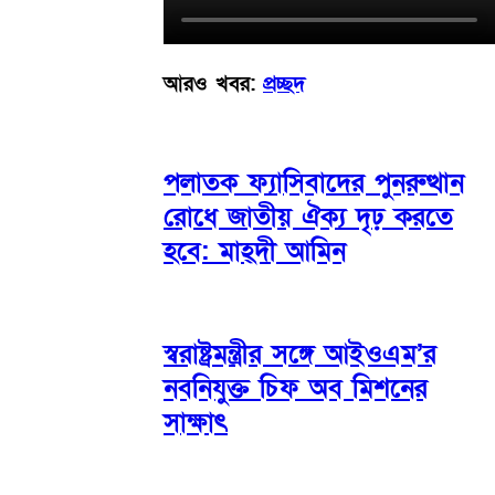
আরও খবর:
প্রচ্ছদ
পলাতক ফ্যাসিবাদের পুনরুত্থান
রোধে জাতীয় ঐক্য দৃঢ় করতে
হবে: মাহ্দী আমিন
স্বরাষ্ট্রমন্ত্রীর সঙ্গে আইওএম’র
নবনিযুক্ত চিফ অব মিশনের
সাক্ষাৎ