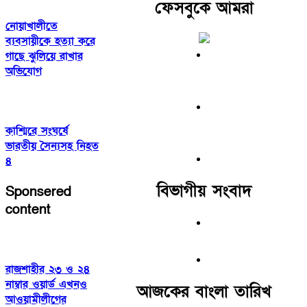
ফেসবুকে আমরা
নোয়াখালীতে
ব্যবসায়ীকে হত্যা করে
গাছে ঝুলিয়ে রাখার
অভিযোগ
কাশ্মিরে সংঘর্ষে
ভারতীয় সৈন্যসহ নিহত
৪
বিভাগীয় সংবাদ
Sponsered
content
রাজশাহীর ২৩ ও ২৪
নাম্বার ওয়ার্ড এখনও
আজকের বাংলা তারিখ
আওয়ামীলীগের