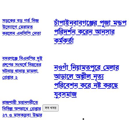
সড়কের বড় গর্ত নিজ
চাঁপাইনবাবগঞ্জের পূজা মন্ডপ
উদ্যোগে মেরামত
পরিদর্শন করেন আনসার
করলেন এনসিপি নেতা
কর্মকর্তা
বদরগঞ্জে বিএনপির দুই
গ্রুপের সংঘর্ষে নিহতের
নওগাঁ নিয়ামতপুরে মেলার
ঘটনায় থানায় মামলা,
আড়ালে অশ্লীল নৃত্য
গ্রেপ্তার ২
পরিবেশন করে নষ্ট করছে
যুবসমাজ
রাজশাহী মহানগরীতে
সব খবর
বিভিন্ন অপরাধে গ্রেপ্তার
২৭ ও মাদকদ্রব্য উদ্ধার