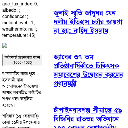
aec_lux_index: 0;
albedo: ;
জুলাই স্মৃতি জাদুঘর যেন
confidence: ;
দলীয় ইতিহাস চর্চার জায়গা
motionLevel: -1;
weatherinfo: null;
না হয়: নাহিদ ইসলাম
temperature: 45;
ড্যাবের ৩৭ তম
ফটোকার্ড ডাউনলোড করুন
(1080×1080)
প্রতিষ্ঠাবার্ষিকীতে চিকিৎসক
সমাবেশের উদ্বোধন করলেন
ঝালকাঠির রাজাপুরে
ইসলামী ছাত্র
প্রধানমন্ত্রী
আন্দোলনের উপজেলা
শাখার নবগঠিত কমিটির
শপথ গ্রহণ অনুষ্ঠিত
হয়েছে।
চাঁপাইনবাবগঞ্জ সীমান্তে ৫৯
শনিবার (১৫ ফেব্রুয়ারি)
বিজিবির রাতভর অভিযানে
বেলা ১১টায় উপজেলার
১৫০ বোতল নেশাজাতীয়