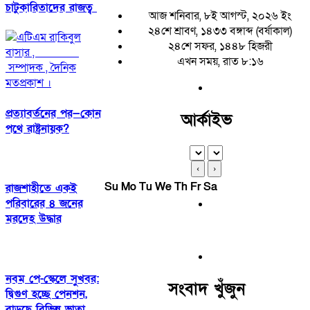
চাটুকারিতাদের রাজত্ব
আজ শনিবার, ৮ই আগস্ট, ২০২৬ ইং
২৪শে শ্রাবণ, ১৪৩৩ বঙ্গাব্দ (বর্ষাকাল)
২৪শে সফর, ১৪৪৮ হিজরী
এখন সময়, রাত ৮:১৬
প্রত্যাবর্তনের পর—কোন
আর্কাইভ
পথে রাষ্ট্রনায়ক?
‹
›
Su
Mo
Tu
We
Th
Fr
Sa
রাজশাহীতে একই
পরিবারের ৪ জনের
মরদেহ উদ্ধার
নবম পে-স্কেলে সুখবর:
সংবাদ খুঁজুন
দ্বিগুণ হচ্ছে পেনশন,
বাড়ছে বিভিন্ন ভাতা