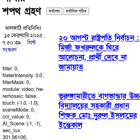
শপথ গ্রহণ
সর্বশেষ
সর্বাধিক পঠিত
ঝালকাঠি প্রতিনিধিঃ
১৫ ফেব্রুয়ারি ২০২৫ ,
২০ আগস্ট রাষ্ট্রপতি নির্বাচন :
৭:৫০:৩৯
প্রিন্ট
মির্জা ফখরুলকে ঘিরে
সংস্করণ
আলোচনা, প্রার্থী দেবে না
জামায়াত
filter: 0;
fileterIntensity: 0.0;
filterMask: 0;
module: video; hw-
ভূরুঙ্গামারীতে বাগভান্ডার উচ্চ
remosaic: false;
touch: (-1.0, -1.0);
বিদ্যালয়ের সহকারী প্রধান
sceneMode: 0;
শিক্ষক মোঃ নুরুল ইসলামের
cct_value: 0;
ইন্তেকাল
AI_Scene: (-1, -1);
aec_lux:
301.96106;