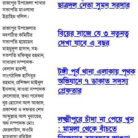
রাজাপুর উপজেলা শাখার
ছাত্রদল নেতা সুমন সরদার
সভাপতি মাওলানা
ইব্রাহিম খলিল।
রাজাপুর উপজেলার
বিয়ের সাজে যে ৩ নতুনত্ব
নবগঠিত কমিটির
দেখা যাবে এ বছর
সভাপতি হয়েছেন
মাহমুদুল হাসান, সহ-
সভপতি মফিজুর রহমান,
সাধারণ সম্পাদক-
বেলাল হাবশী,
টঙ্গী পূর্ব থানা এলাকায় পৃথক
সাংগঠনিক হাসিবুর
অভিযানে ৭ ডাকাত সদস্য
রহমান, প্রশিক্ষণ মাইনুল
ইসলাম, দাওয়া সম্পাদক
গ্রেফতার
দেলোয়ার, তথ্য গবেষনা
নুর হোসেন আল আজাদ,
প্রকাশনা ও দফতর শেখ
আব্দুল্লাহ আল খুবায়ের,
লক্ষ্মীপুরে চাঁদা না পেয়ে খুন
অর্থ সম্পাদক মোঃ
: মামলা থেকে বাঁচতে
ফেরদাউস, কওমি
মাসরাসা রবিউল