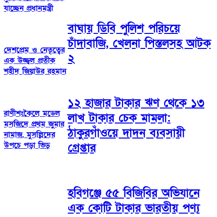
যাচ্ছেন প্রধানমন্ত্রী
বাঘায় ডিবি পুলিশ পরিচয়ে
চাঁদাবাজি, খেলনা পিস্তলসহ আটক
দেশপ্রেম ও নেতৃত্বের
২
এক উজ্জ্বল প্রতীক
শহীদ জিয়াউর রহমান
১২ হাজার টাকার ঋণ থেকে ১৩
রাণীশংকৈলে মডেল
লাখ টাকার চেক মামলা:
মসজিদে প্রথম জুমার
ঠাকুরগাঁওয়ে দাদন ব্যবসায়ী
নামাজ, মুসল্লিদের
উপচে পড়া ভিড়
গ্রেপ্তার
হবিগঞ্জে ৫৫ বিজিবির অভিযানে
এক কোটি টাকার ভারতীয় পণ্য