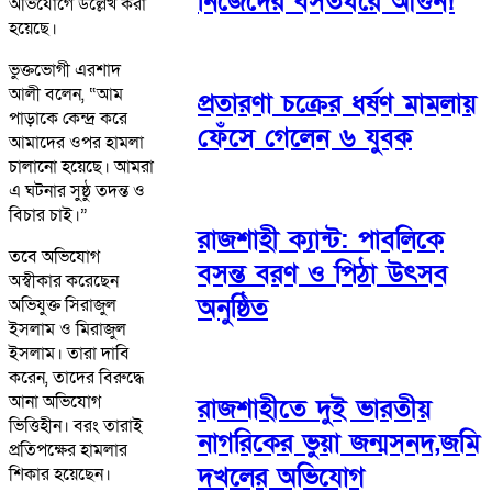
নিজেদের বসতঘরে আগুন!
অভিযোগে উল্লেখ করা
হয়েছে।
ভুক্তভোগী এরশাদ
আলী বলেন, “আম
প্রতারণা চক্রের ধর্ষণ মামলায়
পাড়াকে কেন্দ্র করে
ফেঁসে গেলেন ৬ যুবক
আমাদের ওপর হামলা
চালানো হয়েছে। আমরা
এ ঘটনার সুষ্ঠু তদন্ত ও
বিচার চাই।”
রাজশাহী ক্যান্ট: পাবলিকে
তবে অভিযোগ
বসন্ত বরণ ও পিঠা উৎসব
অস্বীকার করেছেন
অনুষ্ঠিত
অভিযুক্ত সিরাজুল
ইসলাম ও মিরাজুল
ইসলাম। তারা দাবি
করেন, তাদের বিরুদ্ধে
আনা অভিযোগ
রাজশাহীতে দুই ভারতীয়
ভিত্তিহীন। বরং তারাই
নাগরিকের ভুয়া জন্মসনদ,জমি
প্রতিপক্ষের হামলার
দখলের অভিযোগ
শিকার হয়েছেন।