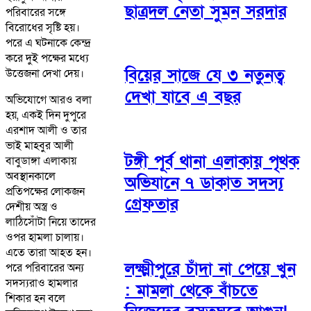
ছাত্রদল নেতা সুমন সরদার
পরিবারের সঙ্গে
বিরোধের সৃষ্টি হয়।
পরে এ ঘটনাকে কেন্দ্র
করে দুই পক্ষের মধ্যে
বিয়ের সাজে যে ৩ নতুনত্ব
উত্তেজনা দেখা দেয়।
দেখা যাবে এ বছর
অভিযোগে আরও বলা
হয়, একই দিন দুপুরে
এরশাদ আলী ও তার
ভাই মাহবুর আলী
টঙ্গী পূর্ব থানা এলাকায় পৃথক
বাবুডাঙ্গা এলাকায়
অবস্থানকালে
অভিযানে ৭ ডাকাত সদস্য
প্রতিপক্ষের লোকজন
গ্রেফতার
দেশীয় অস্ত্র ও
লাঠিসোঁটা নিয়ে তাদের
ওপর হামলা চালায়।
এতে তারা আহত হন।
লক্ষ্মীপুরে চাঁদা না পেয়ে খুন
পরে পরিবারের অন্য
সদস্যরাও হামলার
: মামলা থেকে বাঁচতে
শিকার হন বলে