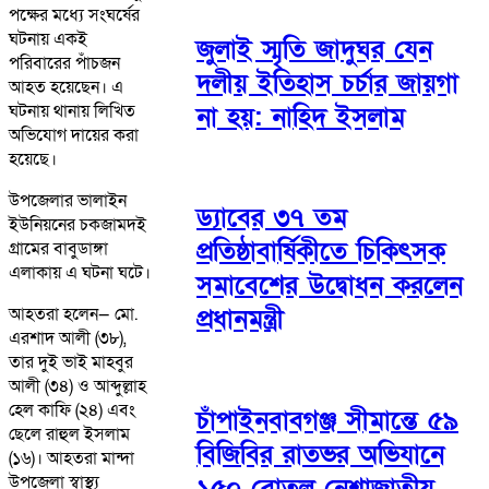
পক্ষের মধ্যে সংঘর্ষের
ঘটনায় একই
জুলাই স্মৃতি জাদুঘর যেন
পরিবারের পাঁচজন
দলীয় ইতিহাস চর্চার জায়গা
আহত হয়েছেন। এ
ঘটনায় থানায় লিখিত
না হয়: নাহিদ ইসলাম
অভিযোগ দায়ের করা
হয়েছে।
উপজেলার ভালাইন
ড্যাবের ৩৭ তম
ইউনিয়নের চকজামদই
প্রতিষ্ঠাবার্ষিকীতে চিকিৎসক
গ্রামের বাবুডাঙ্গা
এলাকায় এ ঘটনা ঘটে।
সমাবেশের উদ্বোধন করলেন
আহতরা হলেন— মো.
প্রধানমন্ত্রী
এরশাদ আলী (৩৮),
তার দুই ভাই মাহবুর
আলী (৩৪) ও আব্দুল্লাহ
হেল কাফি (২৪) এবং
চাঁপাইনবাবগঞ্জ সীমান্তে ৫৯
ছেলে রাহুল ইসলাম
বিজিবির রাতভর অভিযানে
(১৬)। আহতরা মান্দা
উপজেলা স্বাস্থ্য
১৫০ বোতল নেশাজাতীয়