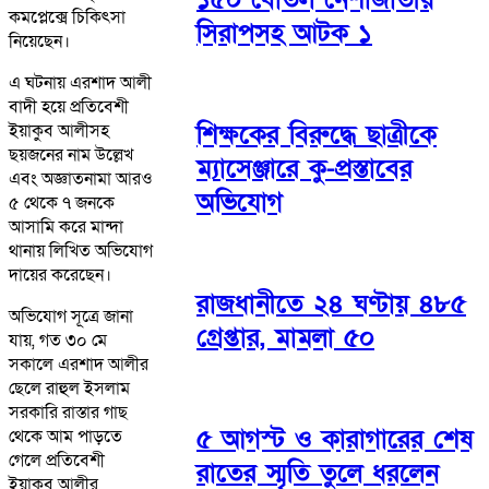
কমপ্লেক্সে চিকিৎসা
সিরাপসহ আটক ১
নিয়েছেন।
এ ঘটনায় এরশাদ আলী
বাদী হয়ে প্রতিবেশী
শিক্ষকের বিরুদ্ধে ছাত্রীকে
ইয়াকুব আলীসহ
ছয়জনের নাম উল্লেখ
ম্যাসেঞ্জারে কু-প্রস্তাবের
এবং অজ্ঞাতনামা আরও
অভিযোগ
৫ থেকে ৭ জনকে
আসামি করে মান্দা
থানায় লিখিত অভিযোগ
দায়ের করেছেন।
রাজধানীতে ২৪ ঘণ্টায় ৪৮৫
অভিযোগ সূত্রে জানা
গ্রেপ্তার, মামলা ৫০
যায়, গত ৩০ মে
সকালে এরশাদ আলীর
ছেলে রাহুল ইসলাম
সরকারি রাস্তার গাছ
৫ আগস্ট ও কারাগারের শেষ
থেকে আম পাড়তে
গেলে প্রতিবেশী
রাতের স্মৃতি তুলে ধরলেন
ইয়াকুব আলীর