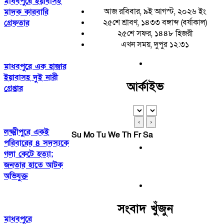
মাধবপুরে ইয়াবাসহ
আজ রবিবার, ৯ই আগস্ট, ২০২৬ ইং
মাদক কারবারি
২৫শে শ্রাবণ, ১৪৩৩ বঙ্গাব্দ (বর্ষাকাল)
গ্রেফতার
২৫শে সফর, ১৪৪৮ হিজরী
এখন সময়, দুপুর ১২:৩১
মাধবপুরে এক হাজার
ইয়াবাসহ দুই নারী
আর্কাইভ
গ্রেপ্তার
‹
›
লক্ষ্মীপুরে একই
Su
Mo
Tu
We
Th
Fr
Sa
পরিবারের ৪ সদস্যকে
গলা কেটে হত্যা;
জনতার হাতে আটক
অভিযুক্ত
সংবাদ খুঁজুন
মাধবপুরে