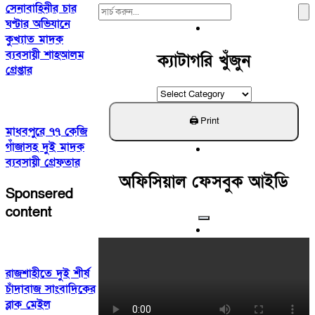
সেনাবাহিনীর চার
Search
ঘণ্টার অভিযানে
For:
কুখ্যাত মাদক
ব্যবসায়ী শাহআলম
ক্যাটাগরি খুঁজুন
গ্রেপ্তার
ক্যাটাগরি
খুঁজুন
মাধবপুরে ৭৭ কেজি
গাঁজাসহ দুই মাদক
ব্যবসায়ী গ্রেফতার
অফিসিয়াল ফেসবুক আইডি
Sponsered
content
রাজশাহীতে দুই শীর্ষ
চাঁদাবাজ সাংবাদিকের
ব্লাক মেইল