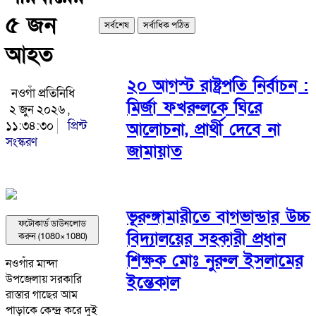
৫ জন
সর্বশেষ
সর্বাধিক পঠিত
আহত
২০ আগস্ট রাষ্ট্রপতি নির্বাচন :
নওগাঁ প্রতিনিধি
মির্জা ফখরুলকে ঘিরে
২ জুন ২০২৬ ,
১১:৩৪:৩০
প্রিন্ট
আলোচনা, প্রার্থী দেবে না
সংস্করণ
জামায়াত
ভূরুঙ্গামারীতে বাগভান্ডার উচ্চ
ফটোকার্ড ডাউনলোড
বিদ্যালয়ের সহকারী প্রধান
করুন (1080×1080)
শিক্ষক মোঃ নুরুল ইসলামের
নওগাঁর মান্দা
ইন্তেকাল
উপজেলায় সরকারি
রাস্তার গাছের আম
পাড়াকে কেন্দ্র করে দুই