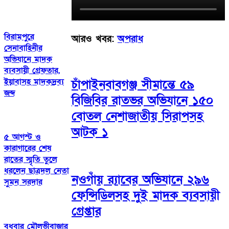
বিরামপুরে
আরও খবর:
অপরাধ
সেনাবাহিনীর
অভিযানে মাদক
ব্যবসায়ী গ্রেফতার,
ইয়াবাসহ মাদকদ্রব্য
চাঁপাইনবাবগঞ্জ সীমান্তে ৫৯
জব্দ
বিজিবির রাতভর অভিযানে ১৫০
বোতল নেশাজাতীয় সিরাপসহ
আটক ১
৫ আগস্ট ও
কারাগারের শেষ
রাতের স্মৃতি তুলে
ধরলেন ছাত্রদল নেতা
নওগাঁয় র‌্যাবের অভিযানে ২৯৬
সুমন সরদার
ফেন্সিডিলসহ দুই মাদক ব্যবসায়ী
গ্রেপ্তার
বুধবার মৌলভীবাজার