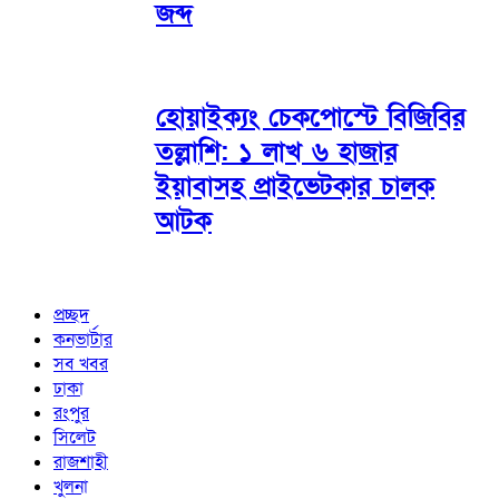
জব্দ
হোয়াইক্যং চেকপোস্টে বিজিবির
তল্লাশি: ১ লাখ ৬ হাজার
ইয়াবাসহ প্রাইভেটকার চালক
আটক
প্রচ্ছদ
কনভার্টার
সব খবর
ঢাকা
রংপুর
সিলেট
রাজশাহী
খুলনা