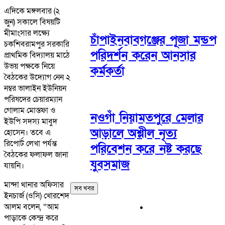
এদিকে মঙ্গলবার (২
জুন) সকালে বিষয়টি
মীমাংসার লক্ষ্যে
চাঁপাইনবাবগঞ্জের পূজা মন্ডপ
চকশিবরামপুর সরকারি
পরিদর্শন করেন আনসার
প্রাথমিক বিদ্যালয় মাঠে
উভয় পক্ষকে নিয়ে
কর্মকর্তা
বৈঠকের উদ্যোগ নেন ২
নম্বর ভালাইন ইউনিয়ন
পরিষদের চেয়ারম্যান
গোলাম মোস্তফা ও
নওগাঁ নিয়ামতপুরে মেলার
ইউপি সদস্য মাবুদ
আড়ালে অশ্লীল নৃত্য
হোসেন। তবে এ
রিপোর্ট লেখা পর্যন্ত
পরিবেশন করে নষ্ট করছে
বৈঠকের ফলাফল জানা
যুবসমাজ
যায়নি।
মান্দা থানার অফিসার
সব খবর
ইনচার্জ (ওসি) খোরশেদ
আলম বলেন, “আম
পাড়াকে কেন্দ্র করে