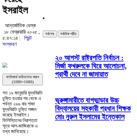
ইসরাইল
আন্তর্জাতিক ডেস্ক
১৮ ফেব্রুয়ারি ২০২৫ ,
সর্বশেষ
সর্বাধিক পঠিত
৫:৪৭:১৪
প্রিন্ট
সংস্করণ
২০ আগস্ট রাষ্ট্রপতি নির্বাচন :
মির্জা ফখরুলকে ঘিরে আলোচনা,
প্রার্থী দেবে না জামায়াত
ফটোকার্ড ডাউনলোড করুন
(1080×1080)
গত ১৯ জানুয়ারি যুদ্ধবিরতি
চুক্তি হওয়ার পর থেকে এ
ভূরুঙ্গামারীতে বাগভান্ডার উচ্চ
পর্যন্ত ২৬৬ বার গাজা
বিদ্যালয়ের সহকারী প্রধান শিক্ষক
যুদ্ধবিরতি চুক্তি লঙ্ঘন
করেছে ইসরাইল।
মোঃ নুরুল ইসলামের ইন্তেকাল
ফিলিস্তিনের নিরাপত্তা
সূত্র আল-জাজিরাকে এ
তথ্য জানিয়েছে।