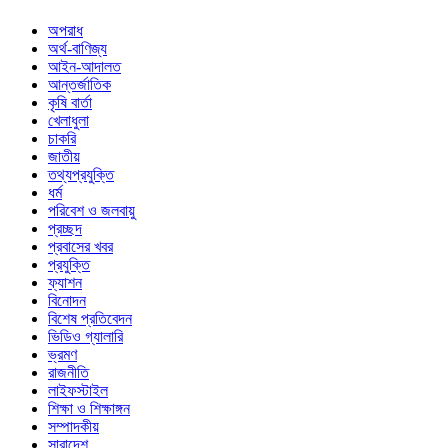
অপরাধ
অর্থ-বাণিজ্য
আইন-আদালত
আন্তর্জাতিক
কৃষি বার্তা
খেলাধুলা
চাকরি
জাতীয়
তথ্যপ্রযুক্তি
ধর্ম
পরিবেশ ও জলবায়ু
প্রচ্ছদ
প্রবাসের খবর
প্রযুক্তি
ফ্যাশন
বিনোদন
বিশেষ প্রতিবেদন
ভিডিও গ্যালারি
ভ্রমণ
রাজনীতি
লাইফস্টাইল
শিক্ষা ও শিক্ষাঙ্গন
সম্পাদকীয়
সারাদেশ