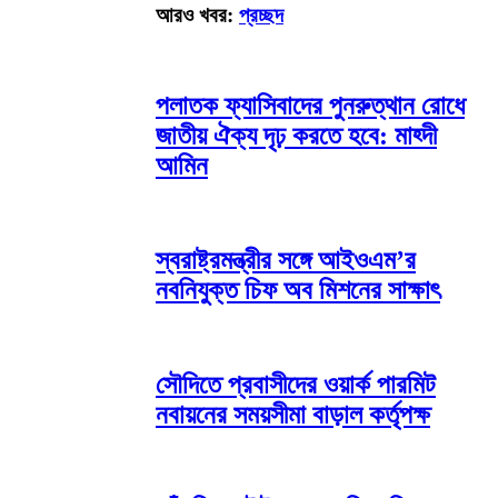
আরও খবর:
প্রচ্ছদ
পলাতক ফ্যাসিবাদের পুনরুত্থান রোধে
জাতীয় ঐক্য দৃঢ় করতে হবে: মাহ্দী
আমিন
স্বরাষ্ট্রমন্ত্রীর সঙ্গে আইওএম’র
নবনিযুক্ত চিফ অব মিশনের সাক্ষাৎ
সৌদিতে প্রবাসীদের ওয়ার্ক পারমিট
নবায়নের সময়সীমা বাড়াল কর্তৃপক্ষ