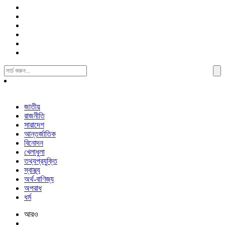
Search
For:
জাতীয়
রাজনীতি
সারাদেশ
আন্তর্জাতিক
বিনোদন
খেলাধুলা
তথ্যপ্রযুক্তি
স্বাস্থ্য
অর্থ-বাণিজ্য
অপরাধ
ধর্ম
আরও