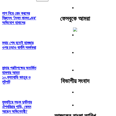
লাশ নিয়ে রেড ক্রসের
ফেসবুকে আমরা
বিরুদ্ধে ‘দ্বৈত মানদণ্ডের’
অভিযোগ হামাসের
ম্যাচ শেষ হতেই হামজার
ওপর চড়াও বার্নলি সমর্থকরা
মান্দায় প্রতিপক্ষের অতর্কিত
হামলায় আহত
১০,বসতবাড়ি ভাংচুর ও
বিভাগীয় সংবাদ
লুটপাট
মুম্বাইয়ে সড়ক দুর্ঘটনায়
ঐশ্বরিয়ার গাড়ি, কেমন
আছেন অভিনেত্রী?
আজকের বাংলা তারিখ