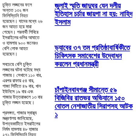
জুলাই স্মৃতি জাদুঘর যেন দলীয়
চুক্তি লঙ্ঘনের ফলে
অন্তত ১৩২ জন
ইতিহাস চর্চার জায়গা না হয়: নাহিদ
ফিলিস্তিনি নিহত
ইসলাম
হয়েছেন। যাদের মধ্যে ২৬
জন আহত হয়ে মারা
গেছেন। শরনার্থী শিবিরে
ইসরাইলের গুলির আঘাতে
ও হামলায় ৯০০ জনেরও
ড্যাবের ৩৭ তম প্রতিষ্ঠাবার্ষিকীতে
বেশি লোক আহত
হয়েছেন।
চিকিৎসক সমাবেশের উদ্বোধন
করলেন প্রধানমন্ত্রী
সবচেয়ে বেশি চুক্তি
লঙ্ঘনের ঘটনা ঘটেছে মধ্য
গাজায়। সেখানে ১১০ বার,
এরপর রাফায় ৫৪ বার,
গাজা সিটিতে ৪৯ বার, খান
চাঁপাইনবাবগঞ্জ সীমান্তে ৫৯
ইউনিসে ১৯ বার এবং
বিজিবির রাতভর অভিযানে ১৫০
গাজার উত্তরাঞ্চলে ১৩ বার
চুক্তি লঙ্ঘন হয়েছে।
বোতল নেশাজাতীয় সিরাপসহ আটক
প্রসঙ্গত, গাজার স্বাস্থ্য
১
মন্ত্রণালয় জানিয়েছে,
উপত্যকাটিতে ইসরাইলের
নির্মম হামলায় ৪৮ হাজার
২৭১ ফিলিস্তিনি নিহত