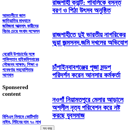
রাজশাহী ক্যান্ট: পাবলিকে বসন্ত
বরণ ও পিঠা উৎসব অনুষ্ঠিত
আমতলীতে জাল
জাতিয়াতির মাধ্যামে
জমিজমা আত্মসাৎ কারীদের
বিচার চেয়ে সংবাদ সম্মেলন
রাজশাহীতে দুই ভারতীয় নাগরিকের
ভুয়া জন্মসনদ,জমি দখলের অভিযোগ
বেরোবি উপাচার্যের সঙ্গে
পাকিস্তান হাইকমিশনারের
সৌজন্য সাক্ষাৎ: শিক্ষা ও
চাঁপাইনবাবগঞ্জের পূজা মন্ডপ
গবেষণায় সহযোগিতার
পরিদর্শন করেন আনসার কর্মকর্তা
আশ্বাস
Sponsered
content
নওগাঁ নিয়ামতপুরে মেলার আড়ালে
অশ্লীল নৃত্য পরিবেশন করে নষ্ট
করছে যুবসমাজ
বিপিএল নিলামে কোটিপতি
নাঈম, লিটনের দাম ৭০ লাখ
সব খবর