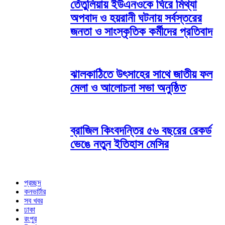
তেঁতুলিয়ায় ইউএনওকে ঘিরে মিথ্যা
অপবাদ ও হয়রানী ঘটনায় সর্বস্তরের
জনতা ও সাংস্কৃতিক কর্মীদের প্রতিবাদ
ঝালকাঠিতে উৎসাহের সাথে জাতীয় ফল
মেলা ও আলোচনা সভা অনুষ্ঠিত
ব্রাজিল কিংবদন্তির ৫৬ বছরের রেকর্ড
ভেঙে নতুন ইতিহাস মেসির
প্রচ্ছদ
কনভার্টার
সব খবর
ঢাকা
রংপুর