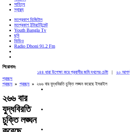
সাহিত্য
স্বাস্থ্য
মতপ্রকাশ ডিজিটাল
মতপ্রকাশ ইন্টারটেইন্মেন্ট
Youth Bangla Tv
ছবি
ভিডিও
Radio Dhoni 91.2 Fm
শিরোনাম:
১৪৪ ধারা উপেক্ষা করে প্রবাসীর জমি দখলের চেষ্টা
|
২০ আগস্ট রাষ্
প্রচ্ছদ
প্রচ্ছদ
»
প্রচ্ছদ
»
২৬৬ বার যুদ্ধবিরতি চুক্তি লঙ্ঘন করেছে ইসরাইল
২৬৬ বার
যুদ্ধবিরতি
চুক্তি লঙ্ঘন
করেছে