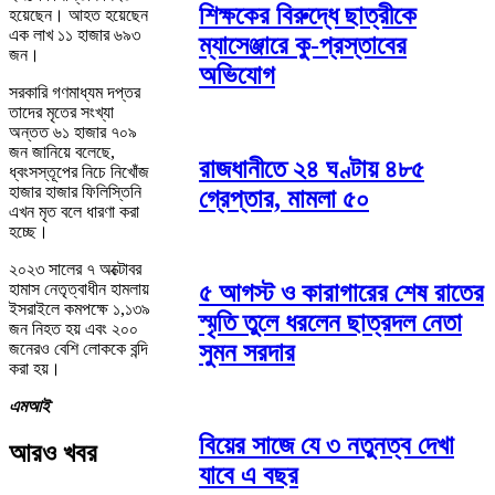
শিক্ষকের বিরুদ্ধে ছাত্রীকে
হয়েছেন। আহত হয়েছেন
এক লাখ ১১ হাজার ৬৯৩
ম্যাসেঞ্জারে কু-প্রস্তাবের
জন।
অভিযোগ
সরকারি গণমাধ্যম দপ্তর
তাদের মৃতের সংখ্যা
অন্তত ৬১ হাজার ৭০৯
জন জানিয়ে বলেছে,
রাজধানীতে ২৪ ঘণ্টায় ৪৮৫
ধ্বংসস্তূপের নিচে নিখোঁজ
হাজার হাজার ফিলিস্তিনি
গ্রেপ্তার, মামলা ৫০
এখন মৃত বলে ধারণা করা
হচ্ছে।
২০২৩ সালের ৭ অক্টোবর
৫ আগস্ট ও কারাগারের শেষ রাতের
হামাস নেতৃত্বাধীন হামলায়
ইসরাইলে কমপক্ষে ১,১৩৯
স্মৃতি তুলে ধরলেন ছাত্রদল নেতা
জন নিহত হয় এবং ২০০
সুমন সরদার
জনেরও বেশি লোককে বন্দি
করা হয়।
এমআই
বিয়ের সাজে যে ৩ নতুনত্ব দেখা
আরও খবর
যাবে এ বছর