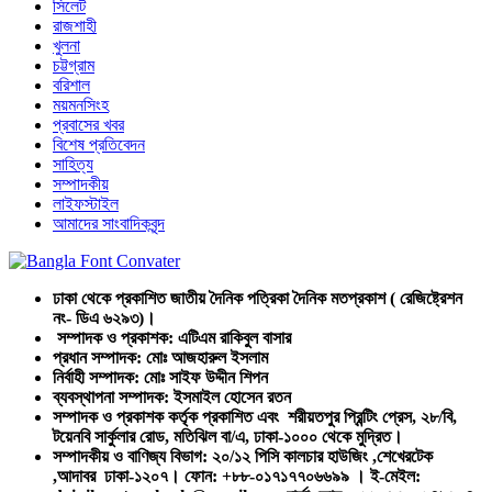
সিলেট
রাজশাহী
খুলনা
চট্টগ্রাম
বরিশাল
ময়মনসিংহ
প্রবাসের খবর
বিশেষ প্রতিবেদন
সাহিত্য
সম্পাদকীয়
লাইফস্টাইল
আমাদের সাংবাদিকবৃন্দ
ঢাকা থেকে প্রকাশিত জাতীয় দৈনিক পত্রিকা দৈনিক মতপ্রকাশ ( রেজিষ্ট্রেশন
নং- ডিএ ৬২৯৩)।
সম্পাদক ও প্রকাশক: এটিএম রাকিবুল বাসার
প্রধান সম্পাদক: মোঃ আজহারুল ইসলাম
নির্বাহী সম্পাদক: মোঃ সাইফ উদ্দীন শিপন
ব্যবস্থাপনা সম্পাদক: ইসমাইল হোসেন রতন
সম্পাদক ও প্রকাশক কর্তৃক প্রকাশিত এবং শরীয়তপুর প্রিন্টিং প্রেস, ২৮/বি,
টয়েনবি সার্কুলার রোড, মতিঝিল বা/এ, ঢাকা-১০০০ থেকে মুদ্রিত।
সম্পাদকীয় ও বাণিজ্য বিভাগ: ২০/১২ পিসি কালচার হাউজিং ,শেখেরটেক
,আদাবর ঢাকা-১২০৭। ফোন: +৮৮-০১৭১৭৭০৬৬৯৯ । ই-মেইল: