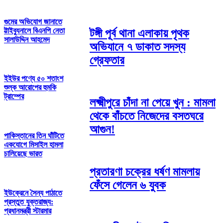
গুমের অভিযোগ জানাতে
ট্টাইব্যুনালে বিএনপি নেতা
টঙ্গী পূর্ব থানা এলাকায় পৃথক
সালাউদ্দিন আহমেদ
অভিযানে ৭ ডাকাত সদস্য
গ্রেফতার
ইইউর পণ্যে ৫০ শতাংশ
শুল্ক আরোপের হুমকি
ট্রাম্পের
লক্ষ্মীপুরে চাঁদা না পেয়ে খুন : মামলা
থেকে বাঁচতে নিজেদের বসতঘরে
আগুন!
পাকিস্তানের তিন ঘাঁটিতে
একযোগে মিসাইল হামলা
চালিয়েছে ভারত
প্রতারণা চক্রের ধর্ষণ মামলায়
ফেঁসে গেলেন ৬ যুবক
ইউক্রেনে সৈন্য পাঠাতে
প্রস্তুত যুক্তরাজ্য:
প্রধানমন্ত্রী স্টারমার