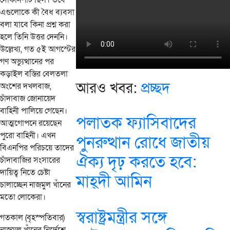
দোকানপাট ছিল। তবে
এগুলোকে কী বৈধ ব্যবসা
বলা যাবে কিনা প্রশ্ন করা
হলে তিনি উত্তর দেননি।
উল্লেখ্য, গত ৫ই আগস্টের
গণ অভ্যুত্থানের পর
কড়াইল বস্তির বেলতলা
আরও খবর:
প্রচ্ছদ
অংশের দখলবাজ,
চাঁদাবাজ জোনায়েদ
বাহিনী পালিয়ে গেছেন।
পলাতক ফ্যাসিবাদের
আত্মগোপনে রয়েছেন
পুরো বাহিনী। এখন
পুনরুত্থান রোধে জাতীয়
বিএনপির পরিচয়ে তাদের
ঐক্য দৃঢ় করতে হবে:
চাঁদাবাজির সংসারের
দায়িত্ব নিতে চেষ্টা
মাহ্দী আমিন
চালাচ্ছেন নাজমুল খাঁনের
মতো লোকেরা।
স্বরাষ্ট্রমন্ত্রীর সঙ্গে
গতকাল (বৃহস্পতিবার)