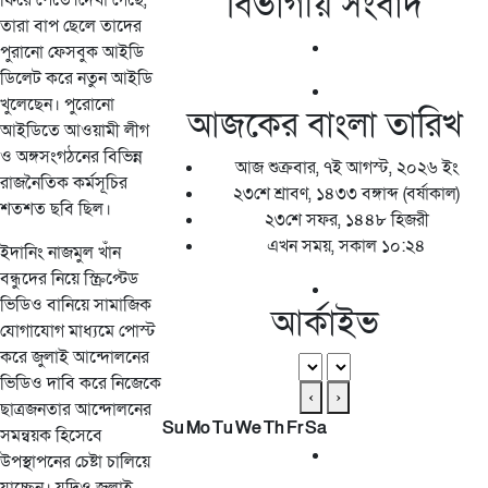
বিভাগীয় সংবাদ
ফিরে পেতে।দেখা গেছে,
তারা বাপ ছেলে তাদের
পুরানো ফেসবুক আইডি
ডিলেট করে নতুন আইডি
খুলেছেন। পুরোনো
আজকের বাংলা তারিখ
আইডিতে আওয়ামী লীগ
ও অঙ্গসংগঠনের বিভিন্ন
আজ শুক্রবার, ৭ই আগস্ট, ২০২৬ ইং
রাজনৈতিক কর্মসূচির
২৩শে শ্রাবণ, ১৪৩৩ বঙ্গাব্দ (বর্ষাকাল)
শতশত ছবি ছিল।
২৩শে সফর, ১৪৪৮ হিজরী
এখন সময়, সকাল ১০:২৪
ইদানিং নাজমুল খাঁন
বন্ধুদের নিয়ে স্ক্রিপ্টেড
ভিডিও বানিয়ে সামাজিক
আর্কাইভ
যোগাযোগ মাধ্যমে পোস্ট
করে জুলাই আন্দোলনের
ভিডিও দাবি করে নিজেকে
‹
›
ছাত্রজনতার আন্দোলনের
Su
Mo
Tu
We
Th
Fr
Sa
সমন্বয়ক হিসেবে
উপস্থাপনের চেষ্টা চালিয়ে