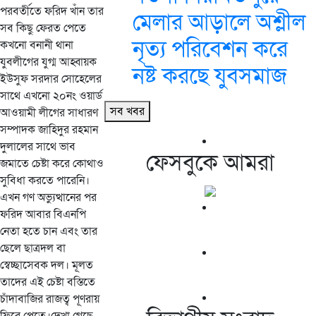
পরবর্তীতে ফরিদ খাঁন তার
মেলার আড়ালে অশ্লীল
সব কিছু ফেরত পেতে
নৃত্য পরিবেশন করে
কখনো বনানী থানা
যুবলীগের যুগ্ম আহ্বায়ক
নষ্ট করছে যুবসমাজ
ইউসুফ সরদার সোহেলের
সাথে এখনো ২০নং ওয়ার্ড
সব খবর
আওয়ামী লীগের সাধারণ
সম্পাদক জাহিদুর রহমান
দুলালের সাথে ভাব
ফেসবুকে আমরা
জমাতে চেষ্টা করে কোথাও
সুবিধা করতে পারেনি।
এখন গণ অভ্যুত্থানের পর
ফরিদ আবার বিএনপি
নেতা হতে চান এবং তার
ছেলে ছাত্রদল বা
স্বেচ্ছাসেবক দল। মূলত
তাদের এই চেষ্টা বস্তিতে
চাঁদাবাজির রাজত্ব পূণরায়