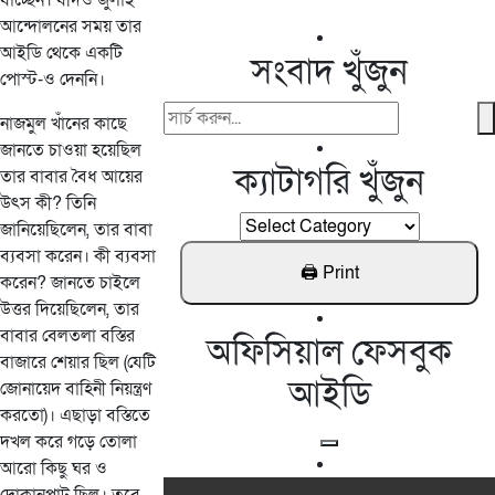
যাচ্ছেন। যদিও জুলাই
আন্দোলনের সময় তার
আইডি থেকে একটি
সংবাদ খুঁজুন
পোস্ট-ও দেননি।
Search
নাজমুল খাঁনের কাছে
For:
জানতে চাওয়া হয়েছিল
ক্যাটাগরি খুঁজুন
তার বাবার বৈধ আয়ের
উৎস কী? তিনি
ক্যাটাগরি
জানিয়েছিলেন, তার বাবা
খুঁজুন
ব্যবসা করেন। কী ব্যবসা
করেন? জানতে চাইলে
উত্তর দিয়েছিলেন, তার
বাবার বেলতলা বস্তির
অফিসিয়াল ফেসবুক
বাজারে শেয়ার ছিল (যেটি
আইডি
জোনায়েদ বাহিনী নিয়ন্ত্রণ
করতো)। এছাড়া বস্তিতে
দখল করে গড়ে তোলা
আরো কিছু ঘর ও