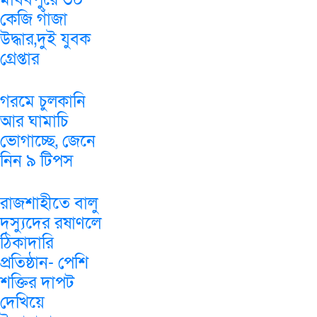
কেজি গাঁজা
উদ্ধার,দুই যুবক
গ্রেপ্তার
গরমে চুলকানি
আর ঘামাচি
ভোগাচ্ছে, জেনে
নিন ৯ টিপস
রাজশাহীতে বালু
দস্যুদের রষাণলে
ঠিকাদারি
প্রতিষ্ঠান- পেশি
শক্তির দাপট
দেখিয়ে