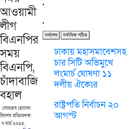
আওয়ামী
লীগ
সর্বশেষ
সর্বাধিক পঠিত
বিএনপির
ঢাকায় মহাসমাবেশসহ
সময়
চার সিটি অভিমুখে
বিএনপি,
লংমার্চ ঘোষণা ১১
চাঁদাবাজি
দলীয় ঐক্যের
বহাল
রাষ্ট্রপতি নির্বাচন ২০
সোহরাব হোসেন
আগস্ট
বিশেষ প্রতিবেদক:
৭ মার্চ ২০২৫ ,