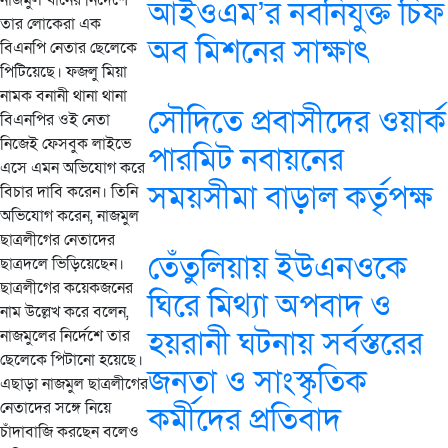
নাজমুল খাঁনের নির্দেশে
আইওএম’র নবনিযুক্ত চিফ
তার লোকেরা এক
অব মিশনের সাক্ষাৎ
বিএনপি নেতার ছেলেকে
পিটিয়েছে। ফজলু মিয়া
নামক বনানী থানা থানা
সৌদিতে প্রবাসীদের ওয়ার্ক
বিএনপির ওই নেতা
নিজেই ফেসবুক লাইভে
পারমিট নবায়নের
এসে এমন অভিযোগ করে
সময়সীমা বাড়াল কর্তৃপক্ষ
বিচার দাবি করেন। তিনি
অভিযোগ করেন, নাজমুল
ছাত্রলীগের নেতাদের
তেঁতুলিয়ায় ইউএনওকে
ছাত্রদলে ভিড়িয়েছেন।
ছাত্রলীগের কয়েকজনের
ঘিরে মিথ্যা অপবাদ ও
নাম উল্লেখ করে বলেন,
হয়রানী ঘটনায় সর্বস্তরের
নাজমুলের নির্দেশে তার
ছেলেকে পিটানো হয়েছে।
জনতা ও সাংস্কৃতিক
এছাড়া নাজমুল ছাত্রলীগের
নেতাদের সঙ্গে নিয়ে
কর্মীদের প্রতিবাদ
চাঁদাবাজি করছেন বলেও