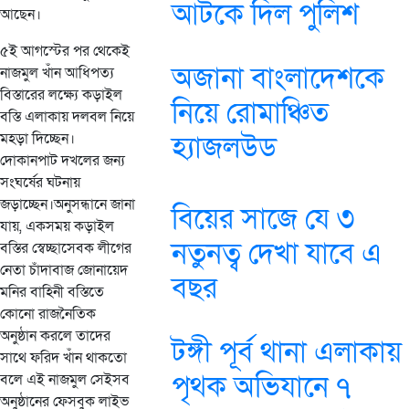
আটকে দিল পুলিশ
আছেন।
৫ই আগস্টের পর থেকেই
অজানা বাংলাদেশকে
নাজমুল খাঁন আধিপত্য
বিস্তারের লক্ষ্যে কড়াইল
নিয়ে রোমাঞ্চিত
বস্তি এলাকায় দলবল নিয়ে
মহড়া দিচ্ছেন।
হ্যাজলউড
দোকানপাট দখলের জন্য
সংঘর্ষের ঘটনায়
জড়াচ্ছেন।অনুসন্ধানে জানা
বিয়ের সাজে যে ৩
যায়, একসময় কড়াইল
নতুনত্ব দেখা যাবে এ
বস্তির স্বেচ্ছাসেবক লীগের
নেতা চাঁদাবাজ জোনায়েদ
বছর
মনির বাহিনী বস্তিতে
কোনো রাজনৈতিক
অনুষ্ঠান করলে তাদের
টঙ্গী পূর্ব থানা এলাকায়
সাথে ফরিদ খাঁন থাকতো
পৃথক অভিযানে ৭
বলে এই নাজমুল সেইসব
অনুষ্ঠানের ফেসবুক লাইভ