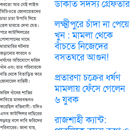
ডাকাত সদস্য গ্রেফতার
করতো আর সেই লাইভ
ভিডিওতে জোনায়েতদের
চাচা চাচা উপাধি দিয়ে
লক্ষ্মীপুরে চাঁদা না পেয়ে
তেল মারতে দেখা যেত।
পরে কাউন্সিলরের
খুন : মামলা থেকে
পোলাপানের সাথে
বাঁচতে নিজেদের
মারামারির ঘটনায়
জড়ানোর কারনে ও
বসতঘরে আগুন!
ধর্ষণের অভিযোগে ফরিদ
খাঁন এবং তার পরিবারকে
বস্তি থেকে বিতাড়িত করে
প্রতারণা চক্রের ধর্ষণ
জোনায়েদ বাহিনী।
মামলায় ফেঁসে গেলেন
ফরিদ খাঁনের শাস্তির
৬ যুবক
দাবিতে মানববন্ধনও
করেছিল বস্তিবাসী। যদিও
এসব কাউন্সিলর নাছিরের
রাজশাহী ক্যান্ট:
ষড়যন্ত্র বলে দাবি ফরিদের
পরিবারের। জানা যায়,