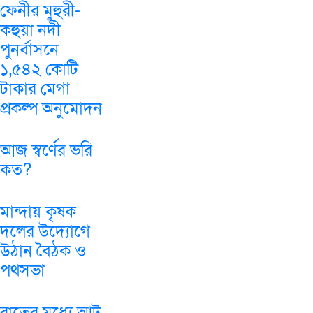
ফেনীর মুহুরী-
কহুয়া নদী
পুনর্বাসনে
১,৫৪২ কোটি
টাকার মেগা
প্রকল্প অনুমোদন
আজ স্বর্ণের ভরি
কত?
মান্দায় কৃষক
দলের উদ্যোগে
উঠান বৈঠক ও
পথসভা
রাতের মধ্যে আট