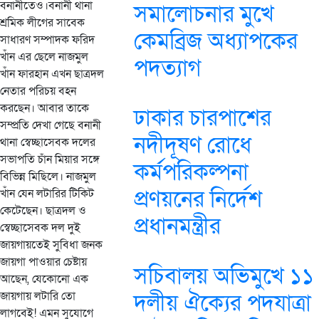
বনানীতেও।বনানী থানা
সমালোচনার মুখে
শ্রমিক লীগের সাবেক
কেমব্রিজ অধ্যাপকের
সাধারণ সম্পাদক ফরিদ
খাঁন এর ছেলে নাজমুল
পদত্যাগ
খাঁন ফারহান এখন ছাত্রদল
নেতার পরিচয় বহন
করছেন। আবার তাকে
ঢাকার চারপাশের
সম্প্রতি দেখা গেছে বনানী
নদীদূষণ রোধে
থানা স্বেচ্ছাসেবক দলের
সভাপতি চাঁন মিয়ার সঙ্গে
কর্মপরিকল্পনা
বিভিন্ন মিছিলে। নাজমুল
প্রণয়নের নির্দেশ
খাঁন যেন লটারির টিকিট
কেটেছেন। ছাত্রদল ও
প্রধানমন্ত্রীর
স্বেচ্ছাসেবক দল দুই
জায়গায়তেই সুবিধা জনক
জায়গা পাওয়ার চেষ্টায়
সচিবালয় অভিমুখে ১১
আছেন, যেকোনো এক
জায়গায় লটারি তো
দলীয় ঐক্যের পদযাত্রা
লাগবেই! এমন সুযোগে