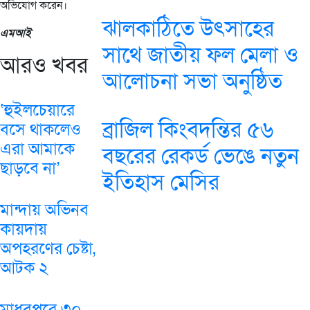
অভিযোগ করেন।
ঝালকাঠিতে উৎসাহের
এমআই
সাথে জাতীয় ফল মেলা ও
আরও খবর
আলোচনা সভা অনুষ্ঠিত
‘হুইলচেয়ারে
ব্রাজিল কিংবদন্তির ৫৬
বসে থাকলেও
এরা আমাকে
বছরের রেকর্ড ভেঙে নতুন
ছাড়বে না’
ইতিহাস মেসির
মান্দায় অভিনব
কায়দায়
অপহরণের চেষ্টা,
আটক ২
মাধবপুরে ৩০