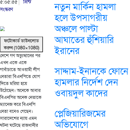
৫:০৫:৫৫
প্রিন্ট
নতুন মার্কিন হামলা
সংস্করণ
হলে উপসাগরীয়
অঞ্চলে পাল্টা
আঘাতের হুঁশিয়ারি
ফটোকার্ড ডাউনলোড
করুন (1080×1080)
ইরানের
দেশে গণ অভ্যুত্থানের পর
এখন একে একে
সাদ্দাম-ইনানকে ফোনে
গাবাঁচাতে আওয়ামী লীগ
নেতারা বিএনপিতে যোগ
হামলার নির্দেশ দেন
দিতে মরিয়া হয়ে
উঠেছেন। অনেকে আবার
ওবায়দুল কাদের
বিএনপির অনেক নেতাকে
ম্যানেজ করে বিএনপি
প্লেজিয়ারিজমের
নেতা বনেও গেছেন।
সারাদেশের ন্যায় এমন
অভিযোগে
ঘটনা ঘটেছে রাজধানীর