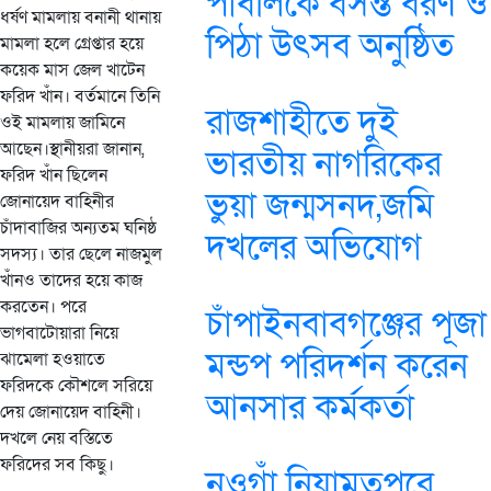
পাবলিকে বসন্ত বরণ ও
ধর্ষণ মামলায় বনানী থানায়
পিঠা উৎসব অনুষ্ঠিত
মামলা হলে গ্রেপ্তার হয়ে
কয়েক মাস জেল খাটেন
ফরিদ খাঁন। বর্তমানে তিনি
রাজশাহীতে দুই
ওই মামলায় জামিনে
আছেন।স্থানীয়রা জানান,
ভারতীয় নাগরিকের
ফরিদ খাঁন ছিলেন
ভুয়া জন্মসনদ,জমি
জোনায়েদ বাহিনীর
চাঁদাবাজির অন্যতম ঘনিষ্ঠ
দখলের অভিযোগ
সদস্য। তার ছেলে নাজমুল
খাঁনও তাদের হয়ে কাজ
করতেন। পরে
চাঁপাইনবাবগঞ্জের পূজা
ভাগবাটোয়ারা নিয়ে
মন্ডপ পরিদর্শন করেন
ঝামেলা হওয়াতে
ফরিদকে কৌশলে সরিয়ে
আনসার কর্মকর্তা
দেয় জোনায়েদ বাহিনী।
দখলে নেয় বস্তিতে
ফরিদের সব কিছু।
নওগাঁ নিয়ামতপুরে