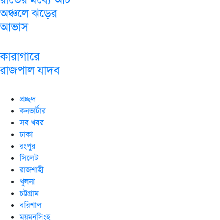
অঞ্চলে ঝড়ের
আভাস
কারাগারে
রাজপাল যাদব
প্রচ্ছদ
কনভার্টার
সব খবর
ঢাকা
রংপুর
সিলেট
রাজশাহী
খুলনা
চট্টগ্রাম
বরিশাল
ময়মনসিংহ