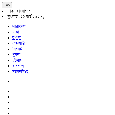
Top
ঢাকা, বাংলাদেশ
বুধবার , ১২ মার্চ ২০২৫ ,
সারাদেশ
ঢাকা
রংপুর
রাজশাহী
সিলেট
খুলনা
চট্টগ্রাম
বরিশাল
ময়মনসিংহ