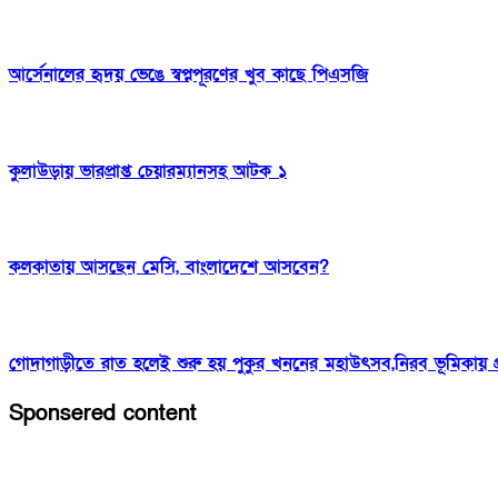
আর্সেনালের হৃদয় ভেঙে স্বপ্নপূরণের খুব কাছে পিএসজি
কুলাউড়ায় ভারপ্রাপ্ত চেয়ারম্যানসহ আটক ১
কলকাতায় আসছেন মেসি, বাংলাদেশে আসবেন?
গোদাগাড়ীতে রাত হলেই শুরু হয় পুকুর খননের মহাউৎসব,নিরব ভূমিকায় প
Sponsered content