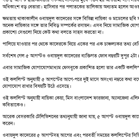
অধিকাংশ বড় নেতারা। হাসিনার পর পলাতকের তালিকায় অন্যতম হলেন আওয়াম
ক্ষমতায় থাকাকালীন ওবায়দুল কাদেরের সঙ্গে বিভিন্ন নায়িকা ও মডেলের ছব
অনেক নায়িকার সঙ্গে তার নিবিড় সম্পর্কের রসায়ন। এসব নিয়ে সামাজিক যো
প্রকাশ্যে সেগুলো নিয়ে কেউ কথা বলতে সাহস করতো না।
পালিয়ে যাওয়ার পর থেকে কাদেরকে নিয়ে একের পর এক চাঞ্চল্যকর তথ্য ব
সর্বশেষ গেল ৫ আগস্টও ওবায়দুল কাদেরের ব্যক্তিগত ফোন নম্বরটি দুপুর ২টা 
এবার সামাজিক যোগাযোগমাধ্যম ফেসবুকে প্রকাশিত হলো তার একটি কললিস
ওই কললিস্ট অনুযায়ী ৫ আগস্টের আগে-পরে দুই মাসে অসংখ্য নম্বরে কথা বলে
যোগাযোগ রাখার বিষয়টি উঠে এসেছে।
ওই কললিস্ট অনুযায়ী নায়িকা কেয়া, মিস বাংলাদেশ ফারজানা, অ্যানজেনা এ
কবিতাকেও।
আরেক বেসরকারি টেলিভিশনের তথ্যনুযায়ী জানা যায়, ৫ আগস্ট ওবায়দুল কাদ
করেন।
ওবায়দুল কাদেরের ৫ আগস্টসহ আগের এবং পরবর্তী সময়ের কললিস্টের সিডি