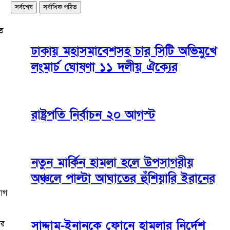
সর্বশেষ
সর্বাধিক পঠিত
েত
ঢাকায় মহাসমাবেশসহ চার সিটি অভিমুখে
লংমার্চ ঘোষণা ১১ দলীয় ঐক্যের
রাষ্ট্রপতি নির্বাচন ২০ আগস্ট
নতুন মার্কিন হামলা হলে উপসাগরীয়
অঞ্চলে পাল্টা আঘাতের হুঁশিয়ারি ইরানের
যোগ
সাদ্দাম-ইনানকে ফোনে হামলার নির্দেশ
আর