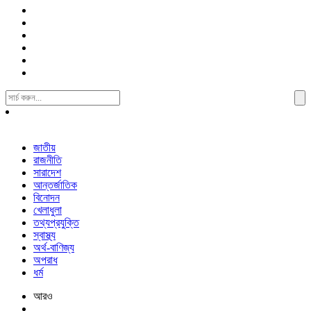
Search
For:
জাতীয়
রাজনীতি
সারাদেশ
আন্তর্জাতিক
বিনোদন
খেলাধুলা
তথ্যপ্রযুক্তি
স্বাস্থ্য
অর্থ-বাণিজ্য
অপরাধ
ধর্ম
আরও