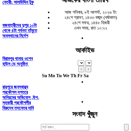
নেত্রী: সালাউদ্দিন টুকু
আজ শনিবার, ৮ই আগস্ট, ২০২৬ ইং
২৪শে শ্রাবণ, ১৪৩৩ বঙ্গাব্দ (বর্ষাকাল)
২৪শে সফর, ১৪৪৮ হিজরী
হজযাত্রীদের দুপুর ১০টা
এখন সময়, রাত ১০:২২
থেকে ৪টা পর্যন্ত তাঁবুতে
অবস্থানের নির্দেশ
আর্কাইভ
বিরামপুর থানায় ওপেন
হাউস ডে অনুষ্ঠিত
‹
›
Su
Mo
Tu
We
Th
Fr
Sa
রায়পুরে জনস্বাস্থ্য
প্রকৌশল দপ্তরে
অনিয়মের অভিযোগ ,উপ-
সহকারী প্রকৌশলীর
বিরুদ্ধে তদন্তের দাবি
সংবাদ খুঁজুন
Search