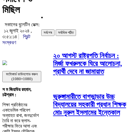
মিছিল
সকালের বুলেটিন ডেক্স:
১২ জুলাই ২০২৪ ,
সর্বশেষ
সর্বাধিক পঠিত
৩:৫১:১৪
প্রিন্ট
সংস্করণ
২০ আগস্ট রাষ্ট্রপতি নির্বাচন :
মির্জা ফখরুলকে ঘিরে আলোচনা,
প্রার্থী দেবে না জামায়াত
ফটোকার্ড ডাউনলোড করুন
(1080×1080)
স ম জিয়াউর রহমান,
চট্টগ্রাম :
ভূরুঙ্গামারীতে বাগভান্ডার উচ্চ
বিদ্যালয়ের সহকারী প্রধান শিক্ষক
শিক্ষা প্রতিষ্ঠানের
একাডেমিক পরিবেশ
মোঃ নুরুল ইসলামের ইন্তেকাল
অব্যাহত রাখা, জনদুর্ভোগ
তৈরি না করে ক্লাস-
পরীক্ষায় ফিরে আসা এবং
কোটা ইস্যুর যৌক্তিক,