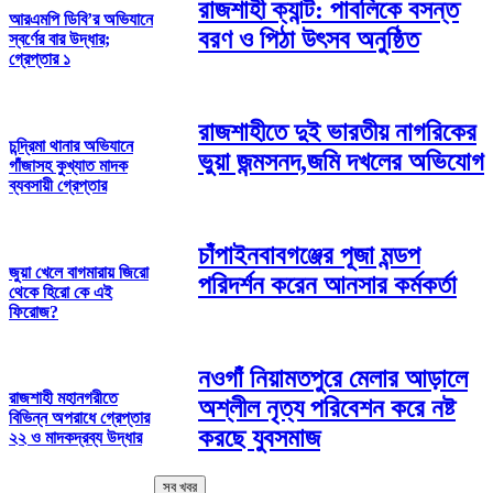
রাজশাহী ক্যান্ট: পাবলিকে বসন্ত
আরএমপি ডিবি’র অভিযানে
বরণ ও পিঠা উৎসব অনুষ্ঠিত
স্বর্ণের বার উদ্ধার;
গ্রেপ্তার ১
রাজশাহীতে দুই ভারতীয় নাগরিকের
চন্দ্রিমা থানার অভিযানে
ভুয়া জন্মসনদ,জমি দখলের অভিযোগ
গাঁজাসহ কুখ্যাত মাদক
ব্যবসায়ী গ্রেপ্তার
চাঁপাইনবাবগঞ্জের পূজা মন্ডপ
জুয়া খেলে বাগমারায় জিরো
পরিদর্শন করেন আনসার কর্মকর্তা
থেকে হিরো কে এই
ফিরোজ?
নওগাঁ নিয়ামতপুরে মেলার আড়ালে
রাজশাহী মহানগরীতে
অশ্লীল নৃত্য পরিবেশন করে নষ্ট
বিভিন্ন অপরাধে গ্রেপ্তার
করছে যুবসমাজ
২২ ও মাদকদ্রব্য উদ্ধার
সব খবর