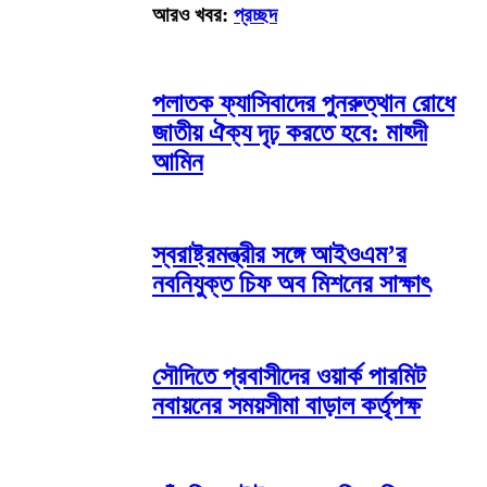
আরও খবর:
প্রচ্ছদ
পলাতক ফ্যাসিবাদের পুনরুত্থান রোধে
জাতীয় ঐক্য দৃঢ় করতে হবে: মাহ্দী
আমিন
স্বরাষ্ট্রমন্ত্রীর সঙ্গে আইওএম’র
নবনিযুক্ত চিফ অব মিশনের সাক্ষাৎ
সৌদিতে প্রবাসীদের ওয়ার্ক পারমিট
নবায়নের সময়সীমা বাড়াল কর্তৃপক্ষ