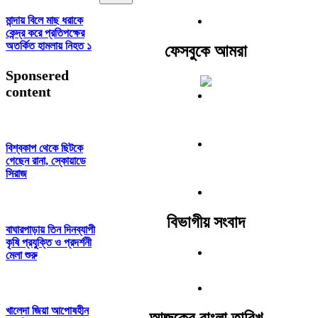
মান্দায় বিলে মাছ ধরাকে
কেন্দ্র করে প্রতিপক্ষের
অতর্কিত হামলায় নিহত ১
ফেসবুকে আমরা
Sponsered
content
বিশ্বকাপ থেকে ছিটকে
গেছেন রানা, স্কোয়াডে
সিরাজ
বিভাগীয় সংবাদ
বাঘারপাড়ায় তিন দিনব্যাপী
কৃষি প্রযুক্তি ও প্রদর্শনী
মেলা শুরু
খালেদা জিয়া আপোষহীন
আজকের বাংলা তারিখ