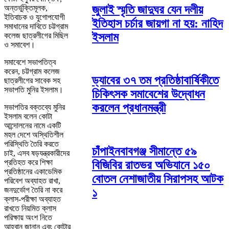
জুলাই স্মৃতি জাদুঘর যেন দলীয়
অন্তর্ভুক্তিমূলক,
ইতিবাচক ও যুগোপযোগী
ইতিহাস চর্চার জায়গা না হয়: নাহিদ
সমাধানের দাবিতে চট্টগ্রাম
ইসলাম
কলেজ ছাত্রলীগের মিছিল
ও সমাবেশ।
সমাবেশে সভাপতিত্ব
করেন, চট্টগ্রাম কলেজ
ড্যাবের ৩৭ তম প্রতিষ্ঠাবার্ষিকীতে
ছাত্রলীগের সাবেক সহ
সভাপতি মুনির ইসলাম।
চিকিৎসক সমাবেশের উদ্বোধন
করলেন প্রধানমন্ত্রী
সভাপতির বক্তব্যে মুনির
ইসলাম বলেন কোটা
আন্দোলনের নামে একটি
মহল দেশে অস্থিতিশীল
পরিস্থিতি তৈরি করতে
চাঁপাইনবাবগঞ্জ সীমান্তে ৫৯
চাই, এসব ষড়যন্ত্রকারীদের
প্রতিহত করে শিক্ষা
বিজিবির রাতভর অভিযানে ১৫০
প্রতিষ্ঠানের একাডেমিক
বোতল নেশাজাতীয় সিরাপসহ আটক
পরিবেশ অব্যাহত রাখা,
জনদুর্ভোগ তৈরি না করে
১
ক্লাস-পরীক্ষা অব্যাহত
রাখতে নিয়মিত ক্লাস
পরিক্ষায় অংশ নিতে
আহ্বান জানান এবং কোটার