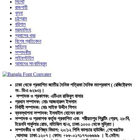
সিলেট
রাজশাহী
খুলনা
চট্টগ্রাম
বরিশাল
ময়মনসিংহ
প্রবাসের খবর
বিশেষ প্রতিবেদন
সাহিত্য
সম্পাদকীয়
লাইফস্টাইল
আমাদের সাংবাদিকবৃন্দ
ঢাকা থেকে প্রকাশিত জাতীয় দৈনিক পত্রিকা দৈনিক মতপ্রকাশ ( রেজিষ্ট্রেশন
নং- ডিএ ৬২৯৩)।
সম্পাদক ও প্রকাশক: এটিএম রাকিবুল বাসার
প্রধান সম্পাদক: মোঃ আজহারুল ইসলাম
নির্বাহী সম্পাদক: মোঃ সাইফ উদ্দীন শিপন
ব্যবস্থাপনা সম্পাদক: ইসমাইল হোসেন রতন
সম্পাদক ও প্রকাশক কর্তৃক প্রকাশিত এবং শরীয়তপুর প্রিন্টিং প্রেস, ২৮/বি,
টয়েনবি সার্কুলার রোড, মতিঝিল বা/এ, ঢাকা-১০০০ থেকে মুদ্রিত।
সম্পাদকীয় ও বাণিজ্য বিভাগ: ২০/১২ পিসি কালচার হাউজিং ,শেখেরটেক
,আদাবর ঢাকা-১২০৭। ফোন: +৮৮-০১৭১৭৭০৬৬৯৯ । ই-মেইল: