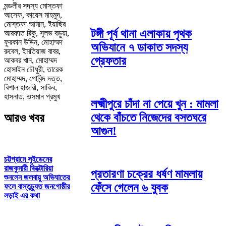
মন্ডলীর সদস্য মোস্তফা
আসেফ, কায়েস মাহমুদ,
মোস্তফা আমান, ইয়াছির
টঙ্গী পূর্ব থানা এলাকায় পৃথক
আরফাত রিকু, সুলভ বড়ুয়া,
ফুরকান উদ্দিন, মোহাম্মদ
অভিযানে ৭ ডাকাত সদস্য
রুবেল, ইমতিয়াজ বাবর,
গ্রেফতার
আকবর খান, মোহাম্মদ
হোসাইন চৌধুরী, তারেক
মোহাম্মদ, গোবিন্দ দত্ত,
বিশাল হাজারী, সাকিব,
হাসনাত, ওসমান প্রমুখ
লক্ষ্মীপুরে চাঁদা না পেয়ে খুন : মামলা
থেকে বাঁচতে নিজেদের বসতঘরে
আরও খবর
আগুন!
চট্টগ্রামে সুইডেনের
রাজকুমারী ভিক্টোরিয়া
প্রতারণা চক্রের ধর্ষণ মামলায়
শুনলেন জলবায়ু অভিঘাতের
ফেঁসে গেলেন ৬ যুবক
ফলে বাস্তুচ্যুত জনগোষ্ঠীর
লড়াই এর কথা