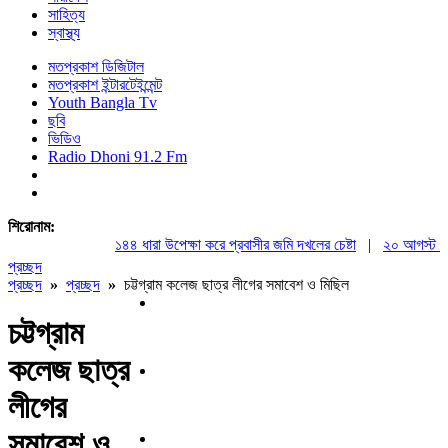
সাহিত্য
স্বাস্থ্য
মতপ্রকাশ ডিজিটাল
মতপ্রকাশ ইন্টারটেইন্মেন্ট
Youth Bangla Tv
ছবি
ভিডিও
Radio Dhoni 91.2 Fm
শিরোনাম:
১৪৪ ধারা উপেক্ষা করে প্রবাসীর জমি দখলের চেষ্টা
|
২০ আগস্ট রাষ্ট্র
প্রচ্ছদ
প্রচ্ছদ
»
প্রচ্ছদ
»
চট্টগ্রাম কলেজ ছাত্র লীগের সমাবেশ ও মিছিল
চট্টগ্রাম
কলেজ ছাত্র
লীগের
সমাবেশ ও