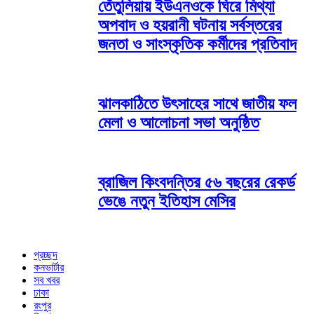
তেঁতুলিয়ায় ইউএনওকে ঘিরে মিথ্যা
অপবাদ ও হয়রানী ঘটনায় সর্বস্তরের
জনতা ও সাংস্কৃতিক কর্মীদের প্রতিবাদ
ঝালকাঠিতে উৎসাহের সাথে জাতীয় ফল
মেলা ও আলোচনা সভা অনুষ্ঠিত
ব্রাজিল কিংবদন্তির ৫৬ বছরের রেকর্ড
ভেঙে নতুন ইতিহাস মেসির
প্রচ্ছদ
কনভার্টার
সব খবর
ঢাকা
রংপুর