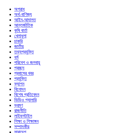
অপরাধ
অর্থ-বাণিজ্য
আইন-আদালত
আন্তর্জাতিক
কৃষি বার্তা
খেলাধুলা
চাকরি
জাতীয়
তথ্যপ্রযুক্তি
ধর্ম
পরিবেশ ও জলবায়ু
প্রচ্ছদ
প্রবাসের খবর
প্রযুক্তি
ফ্যাশন
বিনোদন
বিশেষ প্রতিবেদন
ভিডিও গ্যালারি
ভ্রমণ
রাজনীতি
লাইফস্টাইল
শিক্ষা ও শিক্ষাঙ্গন
সম্পাদকীয়
সারাদেশ