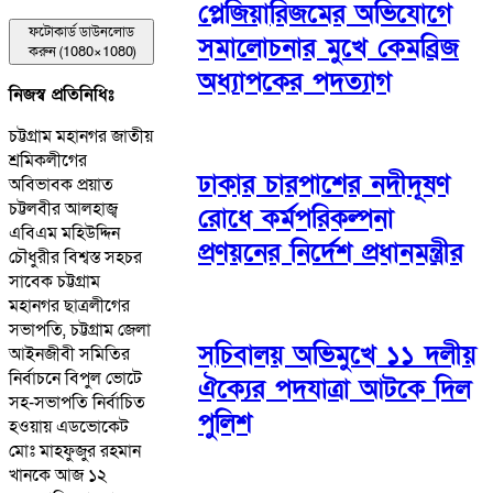
প্লেজিয়ারিজমের অভিযোগে
ফটোকার্ড ডাউনলোড
সমালোচনার মুখে কেমব্রিজ
করুন (1080×1080)
অধ্যাপকের পদত্যাগ
নিজস্ব প্রতিনিধিঃ
চট্টগ্রাম মহানগর জাতীয়
শ্রমিকলীগের
ঢাকার চারপাশের নদীদূষণ
অবিভাবক প্রয়াত
চট্টলবীর আলহাজ্ব
রোধে কর্মপরিকল্পনা
এবিএম মহিউদ্দিন
প্রণয়নের নির্দেশ প্রধানমন্ত্রীর
চৌধুরীর বিশ্বস্ত সহচর
সাবেক চট্টগ্রাম
মহানগর ছাত্রলীগের
সভাপতি, চট্টগ্রাম জেলা
সচিবালয় অভিমুখে ১১ দলীয়
আইনজীবী সমিতির
নির্বাচনে বিপুল ভোটে
ঐক্যের পদযাত্রা আটকে দিল
সহ-সভাপতি নির্বাচিত
পুলিশ
হওয়ায় এডভোকেট
মোঃ মাহফুজুর রহমান
খানকে আজ ১২