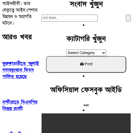
সংবাদ খুঁজুন
আইনজীবী। তার
নেতৃত্বে আইন পেশার
উন্নয়ন ও অগ্রগতি
Search
ঘটবে।
For:
আরও খবর
ক্যাটাগরি খুঁজুন
ক্যাটাগরি
খুঁজুন
ভূরুঙ্গামারীতে ‘জুলাই
গণঅভ্যুত্থান দিবস
পালিত হয়েছে
অফিসিয়াল ফেসবুক আইডি
নন্দীগ্রামে বিএনপির
বিজয় র‌্যালী