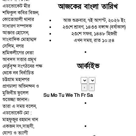
আজকের বাংলা তারিখ
এডভোকেট মীর
শফিকুল কবির বিজন,
কোতোয়ালী থানার
আজ শুক্রবার, ৭ই আগস্ট, ২০২৬ ইং
সাধারণ সম্পাদক
২৩শে শ্রাবণ, ১৪৩৩ বঙ্গাব্দ (বর্ষাকাল)
আক্তার হোসেন,
২৩শে সফর, ১৪৪৮ হিজরী
সাংবাদিক মোহাম্মদ
এখন সময়, রাত ১০:৫৪
সেলিম, নগর
শ্রমিকলীগের নেতা
আবদস সত্তার প্রমূখ
আর্কাইভ
নের্তৃবৃন্দ সংগঠনের পক্ষ
থেকে নব নির্বাচিত
চট্টগ্রাম মহানগর
প্রাণঢালা অভিনন্দন ও
‹
›
মুজিবীয় ফুলেল
Su
Mo
Tu
We
Th
Fr
Sa
শুভেচ্ছা জানান।
তারা এ সময় বলেন,
এডভোকেট মো :
মাহফুজুর রহমান খান
একজন সৎ,সাহসী,
যোগ্য ও ত্যাগী