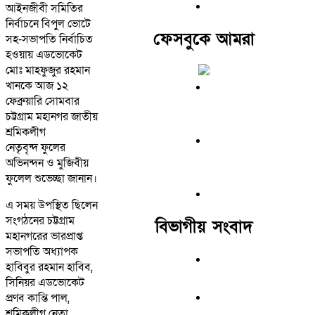
আইনজীবী সমিতির
নির্বাচনে বিপুল ভোটে
ফেসবুকে আমরা
সহ-সভাপতি নির্বাচিত
হওয়ায় এডভোকেট
মোঃ মাহফুজুর রহমান
খানকে আজ ১২
ফেব্রুয়ারি সোমবার
চট্টগ্রাম মহানগর জাতীয়
শ্রমিকলীগ
নেতৃবৃন্দ ফুলের
অভিনন্দন ও মুজিবীয়
ফুলেল শুভেচ্ছা জানান।
এ সময় উপস্থিত ছিলেন
সংগঠনের চট্টগ্রাম
বিভাগীয় সংবাদ
মহানগরের ভারপ্রাপ্ত
সভাপতি অধ্যাপক
হাবিবুর রহমান হাবিব,
সিনিয়র এডভোকেট
প্রণব কান্তি পাল,
শ্রমিকলীগ নেতা