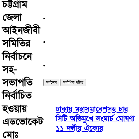
চট্টগ্রাম
জেলা
আইনজীবী
সমিতির
নির্বাচনে
সহ-
সভাপতি
সর্বশেষ
সর্বাধিক পঠিত
নির্বাচিত
হওয়ায়
ঢাকায় মহাসমাবেশসহ চার
সিটি অভিমুখে লংমার্চ ঘোষণা
এডভোকেট
১১ দলীয় ঐক্যের
মোঃ