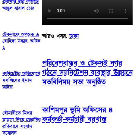
প্রবাসীর স্ত্রীর কামড়ে
আঙুল হারাল চোর
টেকনাফে অপহৃত ৩
আরও খবর:
ঢাকা
রোহিঙ্গা উদ্ধার, আটক
১
পরিবেশবান্ধব ও টেকসই নগর
গঠনে স্যানিটেশন ব্যবস্থার উন্নয়নে
ধর্ষণচেষ্টার অভিযোগে
মসজিদের ইমাম
মতবিনিময় সভা অনুষ্ঠিত
আটক
কাশিমপুর ভূমি অফিসের ৪
রৌমারীতে মিথ্যা
কর্মকর্তা-কর্মচারী বরখাস্ত
মামলা দিয়ে হয়রানির
প্রতিবাদে সংবাদ
সম্মেলন