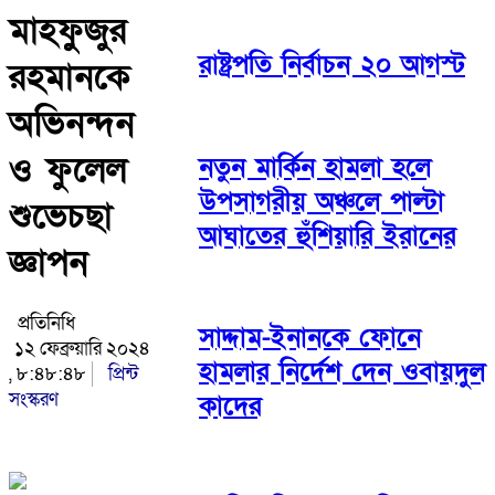
মাহফুুজুর
রাষ্ট্রপতি নির্বাচন ২০ আগস্ট
রহমানকে
অভিনন্দন
ও ফুলেল
নতুন মার্কিন হামলা হলে
উপসাগরীয় অঞ্চলে পাল্টা
শুভেচছা
আঘাতের হুঁশিয়ারি ইরানের
জ্ঞাপন
প্রতিনিধি
সাদ্দাম-ইনানকে ফোনে
১২ ফেব্রুয়ারি ২০২৪
হামলার নির্দেশ দেন ওবায়দুল
, ৮:৪৮:৪৮
প্রিন্ট
সংস্করণ
কাদের