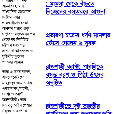
সাধারণ সম্পাদক
: মামলা থেকে বাঁচতে
আক্তার হোসেন,
নিজেদের বসতঘরে আগুন!
সাংবাদিক মোহাম্মদ
সেলিম, নগর
শ্রমিকলীগের নেতা
আবদস সত্তার প্রমূখ
প্রতারণা চক্রের ধর্ষণ মামলায়
নের্তৃবৃন্দ সংগঠনের পক্ষ
থেকে নব নির্বাচিত
ফেঁসে গেলেন ৬ যুবক
চট্টগ্রাম মহানগর
প্রাণঢালা অভিনন্দন ও
মুজিবীয় ফুলেল
শুভেচ্ছা জানান।
রাজশাহী ক্যান্ট: পাবলিকে
তারা এ সময় বলেন,
বসন্ত বরণ ও পিঠা উৎসব
এডভোকেট মো :
অনুষ্ঠিত
মাহফুজুর রহমান খান
একজন সৎ,সাহসী,
যোগ্য ও ত্যাগী
আইনজীবী। তার
রাজশাহীতে দুই ভারতীয়
নেতৃত্বে আইন পেশার
উন্নয়ন ও অগ্রগতি
নাগরিকের ভুয়া জন্মসনদ,জমি