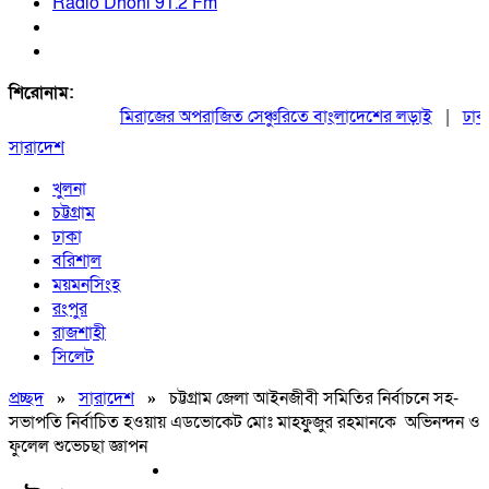
Radio Dhoni 91.2 Fm
শিরোনাম:
মিরাজের অপরাজিত সেঞ্চুরিতে বাংলাদেশের লড়াই
|
ঢাকায়
সারাদেশ
খুলনা
চট্টগ্রাম
ঢাকা
বরিশাল
ময়মনসিংহ
রংপুর
রাজশাহী
সিলেট
প্রচ্ছদ
»
সারাদেশ
»
চট্টগ্রাম জেলা আইনজীবী সমিতির নির্বাচনে সহ-
সভাপতি নির্বাচিত হওয়ায় এডভোকেট মোঃ মাহফুুজুর রহমানকে অভিনন্দন ও
ফুলেল শুভেচছা জ্ঞাপন