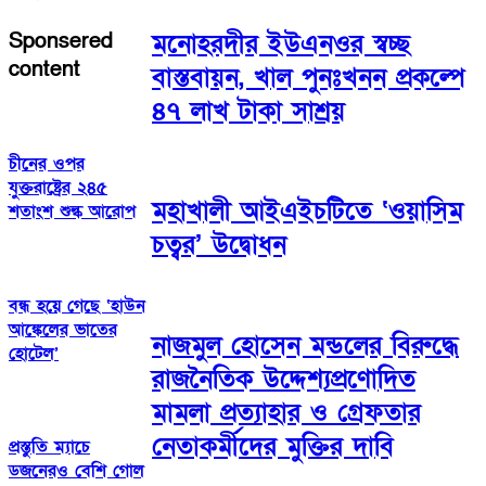
মনোহরদীর ইউএনওর স্বচ্ছ
Sponsered
content
বাস্তবায়ন, খাল পুনঃখনন প্রকল্পে
৪৭ লাখ টাকা সাশ্রয়
চীনের ওপর
যুক্তরাষ্ট্রের ২৪৫
মহাখালী আইএইচটিতে ‘ওয়াসিম
শতাংশ শুল্ক আরোপ
চত্বর’ উদ্বোধন
বন্ধ হয়ে গেছে ‘হাউন
আঙ্কেলের ভাতের
নাজমুল হোসেন মন্ডলের বিরুদ্ধে
হোটেল’
রাজনৈতিক উদ্দেশ্যপ্রণোদিত
মামলা প্রত্যাহার ও গ্রেফতার
নেতাকর্মীদের মুক্তির দাবি
প্রস্তুতি ম্যাচে
ডজনেরও বেশি গোল