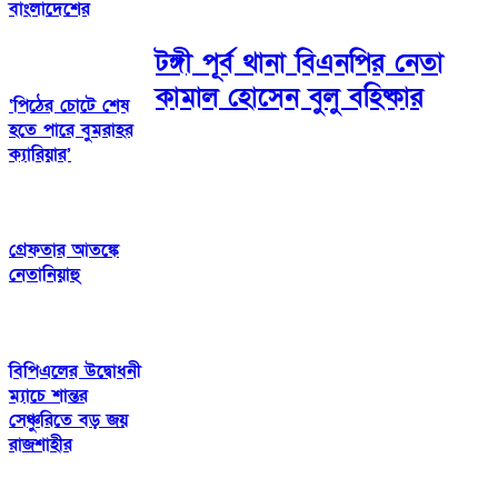
বাংলাদেশের
টঙ্গী পূর্ব থানা বিএনপির নেতা
কামাল হোসেন বুলু বহিষ্কার
‘পিঠের চোটে শেষ
হতে পারে বুমরাহর
ক্যারিয়ার’
গ্রেফতার আতঙ্কে
নেতানিয়াহু
বিপিএলের উদ্বোধনী
ম্যাচে শান্তর
সেঞ্চুরিতে বড় জয়
রাজশাহীর