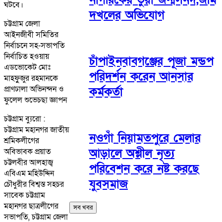
ঘটবে।
দখলের অভিযোগ
চট্টগ্রাম জেলা
আইনজীবী সমিতির
নির্বাচনে সহ-সভাপতি
নির্বাচিত হওয়ায়
চাঁপাইনবাবগঞ্জের পূজা মন্ডপ
এডভোকেট মোঃ
পরিদর্শন করেন আনসার
মাহফুুজুর রহমানকে
প্রাণঢালা অভিনন্দন ও
কর্মকর্তা
ফুলেল শুভেচছা জ্ঞাপন
চট্টগ্রাম ব্যুরো :
চট্টগ্রাম মহানগর জাতীয়
নওগাঁ নিয়ামতপুরে মেলার
শ্রমিকলীগের
আড়ালে অশ্লীল নৃত্য
অবিভাবক প্রয়াত
চট্টলবীর আলহাজ্ব
পরিবেশন করে নষ্ট করছে
এবিএম মহিউদ্দিন
যুবসমাজ
চৌধুরীর বিশ্বস্ত সহচর
সাবেক চট্টগ্রাম
মহানগর ছাত্রলীগের
সব খবর
সভাপতি, চট্টগ্রাম জেলা