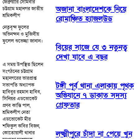
ফেব্রুয়ারি সোমবার
অজানা বাংলাদেশকে নিয়ে
চট্টগ্রাম মহানগর জাতীয়
শ্রমিকলীগ
রোমাঞ্চিত হ্যাজলউড
নেতৃবৃন্দ ফুলের
অভিনন্দন ও মুজিবীয়
ফুলেল শুভেচ্ছা জানান।
বিয়ের সাজে যে ৩ নতুনত্ব
দেখা যাবে এ বছর
এ সময় উপস্থিত ছিলেন
সংগঠনের চট্টগ্রাম
মহানগরের ভারপ্রাপ্ত
টঙ্গী পূর্ব থানা এলাকায় পৃথক
সভাপতি অধ্যাপক
হাবিবুর রহমান হাবিব,
অভিযানে ৭ ডাকাত সদস্য
সিনিয়র এডভোকেট
গ্রেফতার
প্রণব কান্তি পাল,
শ্রমিকলীগ নেতা
এডভোকেট মীর
শফিকুল কবির বিজন,
লক্ষ্মীপুরে চাঁদা না পেয়ে খুন
কোতোয়ালী থানার