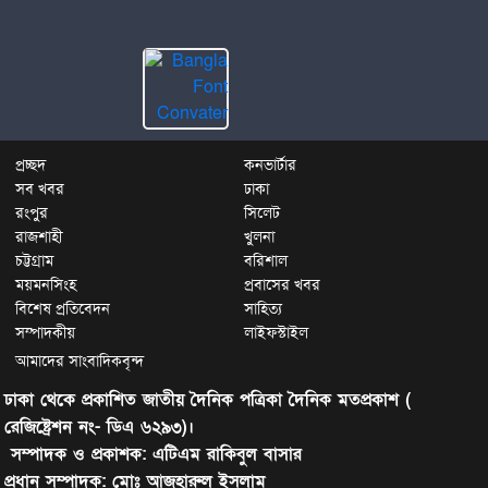
প্রচ্ছদ
কনভার্টার
সব খবর
ঢাকা
রংপুর
সিলেট
রাজশাহী
খুলনা
চট্টগ্রাম
বরিশাল
ময়মনসিংহ
প্রবাসের খবর
বিশেষ প্রতিবেদন
সাহিত্য
সম্পাদকীয়
লাইফস্টাইল
আমাদের সাংবাদিকবৃন্দ
ঢাকা থেকে প্রকাশিত জাতীয় দৈনিক পত্রিকা দৈনিক মতপ্রকাশ (
রেজিষ্ট্রেশন নং- ডিএ ৬২৯৩)।
সম্পাদক ও প্রকাশক: এটিএম রাকিবুল বাসার
প্রধান সম্পাদক: মোঃ আজহারুল ইসলাম