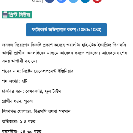
Shares
ফটোকার্ড ডাউনলোড করুন (1080×1080)
জনবল নিয়োগের বিজ্ঞপ্তি প্রকাশ করেছে ওয়ালটন হাই-টেক ইন্ডাস্ট্রিজ পিএলসি।
আগ্রহী প্রার্থীরা অনলাইনের মাধ্যমে আবেদন করতে পারবেন। আবেদনের শেষ
সময় আগামী ২২ মে।
পদের নাম: সিস্টেম ডেভেলপমেন্ট ইঞ্জিনিয়ার
পদ সংখ্যা: ২টি
চাকরির ধরন: বেসরকারি, ফুল টাইম
প্রার্থীর ধরন: পুরুষ
শিক্ষাগত যোগ্যতা: বিএসসি অথবা সমমান
অভিজ্ঞতা: ১-৪ বছর
বয়সসীমা: ২৪-৩০ বছর