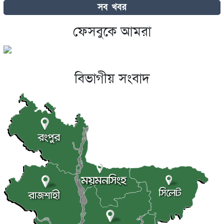
টিভিতে রবীন্দ্র প্রয়াণ দিবস
সব খবর
ফেসবুকে আমরা
বলিউডে নারীদের অবস্থান নিয়ে মুখ খুললেন কাজল
বিভাগীয় সংবাদ