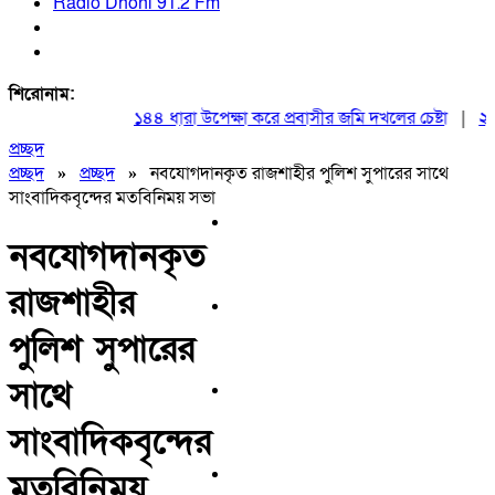
Radio Dhoni 91.2 Fm
শিরোনাম:
১৪৪ ধারা উপেক্ষা করে প্রবাসীর জমি দখলের চেষ্টা
|
২০ আগস
প্রচ্ছদ
প্রচ্ছদ
»
প্রচ্ছদ
»
নবযোগদানকৃত রাজশাহীর পুলিশ সুপারের সাথে
সাংবাদিকবৃন্দের মতবিনিময় সভা
নবযোগদানকৃত
রাজশাহীর
পুলিশ সুপারের
সাথে
সাংবাদিকবৃন্দের
মতবিনিময়