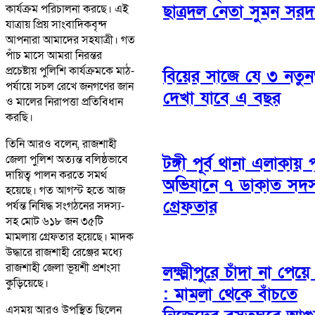
ছাত্রদল নেতা সুমন সরদ
কার্যক্রম পরিচালনা করছে। এই
যাত্রায় প্রিয় সাংবাদিকবৃন্দ
আপনারা আমাদের সহযাত্রী। গত
পাঁচ মাসে আমরা নিরন্তর
প্রচেষ্টায় পুলিশি কার্যক্রমকে মাঠ-
বিয়ের সাজে যে ৩ নতুনত
পর্যায়ে সচল রেখে জনগণের জান
দেখা যাবে এ বছর
ও মালের নিরাপত্তা প্রতিবিধান
করছি।
তিনি আরও বলেন, রাজশাহী
জেলা পুলিশ অত্যন্ত বলিষ্ঠভাবে
টঙ্গী পূর্ব থানা এলাকায় 
দায়িত্ব পালন করতে সমর্থ
অভিযানে ৭ ডাকাত সদস
হয়েছে। গত আগস্ট হতে আজ
গ্রেফতার
পর্যন্ত নিষিদ্ধ সংগঠনের সদস্য-
সহ মোট ৬১৮ জন ৩৫টি
মামলায় গ্রেফতার হয়েছে। মাদক
উদ্ধারে রাজশাহী রেঞ্জের মধ্যে
রাজশাহী জেলা ভূয়শী প্রশংসা
লক্ষ্মীপুরে চাঁদা না পেয়ে
কুড়িয়েছে।
: মামলা থেকে বাঁচতে
এসময় আরও উপস্থিত ছিলেন