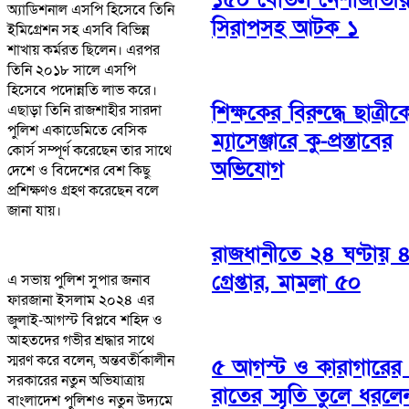
অ্যাডিশনাল এসপি হিসেবে তিনি
সিরাপসহ আটক ১
ইমিগ্রেশন সহ এসবি বিভিন্ন
শাখায় কর্মরত ছিলেন। এরপর
তিনি ২০১৮ সালে এসপি
হিসেবে পদোন্নতি লাভ করে।
শিক্ষকের বিরুদ্ধে ছাত্রীক
এছাড়া তিনি রাজশাহীর সারদা
পুলিশ একাডেমিতে বেসিক
ম্যাসেঞ্জারে কু-প্রস্তাবের
কোর্স সম্পূর্ণ করেছেন তার সাথে
অভিযোগ
দেশে ও বিদেশের বেশ কিছু
প্রশিক্ষণও গ্রহণ করেছেন বলে
জানা যায়।
রাজধানীতে ২৪ ঘণ্টায় 
গ্রেপ্তার, মামলা ৫০
এ সভায় পুলিশ সুপার জনাব
ফারজানা ইসলাম ২০২৪ এর
জুলাই-আগস্ট বিপ্লবে শহিদ ও
আহতদের গভীর শ্রদ্ধার সাথে
স্মরণ করে বলেন, অন্তবর্তীকালীন
৫ আগস্ট ও কারাগারের
সরকারের নতুন অভিযাত্রায়
রাতের স্মৃতি তুলে ধরলে
বাংলাদেশ পুলিশও নতুন উদ্যমে