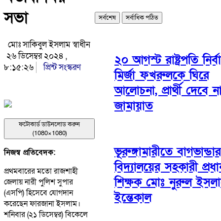
সভা
সর্বশেষ
সর্বাধিক পঠিত
মোঃ সাকিবুল ইসলাম স্বাধীন
২৬ ডিসেম্বর ২০২৪ ,
২০ আগস্ট রাষ্ট্রপতি নির্ব
৮:১৫:২৬
প্রিন্ট সংস্করণ
মির্জা ফখরুলকে ঘিরে
আলোচনা, প্রার্থী দেবে ন
জামায়াত
ফটোকার্ড ডাউনলোড করুন
(1080×1080)
ভূরুঙ্গামারীতে বাগভান্ডা
নিজস্ব প্রতিবেদক:
বিদ্যালয়ের সহকারী প্রধা
প্রথমবারের মতো রাজশাহী
শিক্ষক মোঃ নুরুল ইসল
জেলায় নারী পুলিশ সুপার
(এসপি) হিসেবে যোগদান
ইন্তেকাল
করেছেন ফারজানা ইসলাম।
শনিবার (২১ ডিসেম্বর) বিকেলে