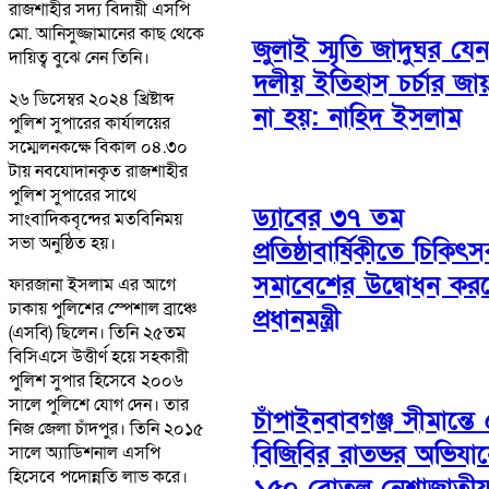
রাজশাহীর সদ্য বিদায়ী এসপি
মো. আনিসুজ্জামানের কাছ থেকে
জুলাই স্মৃতি জাদুঘর যেন
দায়িত্ব বুঝে নেন তিনি।
দলীয় ইতিহাস চর্চার জা
২৬ ডিসেম্বর ২০২৪ খ্রিষ্টাব্দ
না হয়: নাহিদ ইসলাম
পুলিশ সুপারের কার্যালয়ের
সম্মেলনকক্ষে বিকাল ০৪.৩০
টায় নবযোদানকৃত রাজশাহীর
পুলিশ সুপারের সাথে
ড্যাবের ৩৭ তম
সাংবাদিকবৃন্দের মতবিনিময়
সভা অনুষ্ঠিত হয়।
প্রতিষ্ঠাবার্ষিকীতে চিকিৎ
সমাবেশের উদ্বোধন কর
ফারজানা ইসলাম এর আগে
ঢাকায় পুলিশের স্পেশাল ব্রাঞ্চে
প্রধানমন্ত্রী
(এসবি) ছিলেন। তিনি ২৫তম
বিসিএসে উত্তীর্ণ হয়ে সহকারী
পুলিশ সুপার হিসেবে ২০০৬
সালে পুলিশে যোগ দেন। তার
চাঁপাইনবাবগঞ্জ সীমান্তে
নিজ জেলা চাঁদপুর। তিনি ২০১৫
বিজিবির রাতভর অভিযা
সালে অ্যাডিশনাল এসপি
হিসেবে পদোন্নতি লাভ করে।
১৫০ বোতল নেশাজাতী