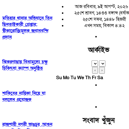
আজ রবিবার, ৯ই আগস্ট, ২০২৬
২৫শে শ্রাবণ, ১৪৩৩ বঙ্গাব্দ (বর্ষা
মতিহার থানার অভিযানে তিন
২৫শে সফর, ১৪৪৮ হিজরী
ছিনতাইকারী গ্রেপ্তার;
এখন সময়, বিকাল ৪:৪২
স্বীকারোক্তিমূলক জবানবন্দি
প্রদান
আর্কাইভ
ঝিকরগাছায় বিনামূল্যে চক্ষু
চিকিৎসা ক্যাম্প অনুষ্ঠিত
‹
›
Su
Mo
Tu
We
Th
Fr
Sa
শাকিবের নায়িকা নিয়ে যা
বললেন প্রযোজক
সংবাদ খুঁজুন
রাজশাহী নগরী ভাঙচুর ,আগুন