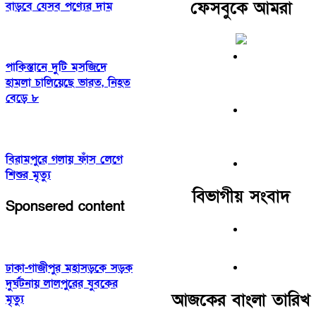
ফেসবুকে আমরা
বাড়বে যেসব পণ্যের দাম
পাকিস্তানে দুটি মসজিদে
হামলা চালিয়েছে ভারত, নিহত
বেড়ে ৮
বিরামপুরে গলায় ফাঁস লেগে
শিশুর মৃত্যু
বিভাগীয় সংবাদ
Sponsered content
ঢাকা-গাজীপুর মহাসড়কে সড়ক
দুর্ঘটনায় লালপুরের যুবকের
আজকের বাংলা তারিখ
মৃত্যু