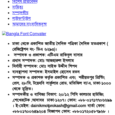
বিশেষ প্রতিবেদন
সাহিত্য
সম্পাদকীয়
লাইফস্টাইল
আমাদের সাংবাদিকবৃন্দ
ঢাকা থেকে প্রকাশিত জাতীয় দৈনিক পত্রিকা দৈনিক মতপ্রকাশ (
রেজিষ্ট্রেশন নং- ডিএ ৬২৯৩)।
সম্পাদক ও প্রকাশক: এটিএম রাকিবুল বাসার
প্রধান সম্পাদক: মোঃ আজহারুল ইসলাম
নির্বাহী সম্পাদক: মোঃ সাইফ উদ্দীন শিপন
ব্যবস্থাপনা সম্পাদক: ইসমাইল হোসেন রতন
সম্পাদক ও প্রকাশক কর্তৃক প্রকাশিত এবং শরীয়তপুর প্রিন্টিং
প্রেস, ২৮/বি, টয়েনবি সার্কুলার রোড, মতিঝিল বা/এ, ঢাকা-১০০০
থেকে মুদ্রিত।
সম্পাদকীয় ও বাণিজ্য বিভাগ: ২০/১২ পিসি কালচার হাউজিং
,শেখেরটেক ,আদাবর ঢাকা-১২০৭। ফোন: +৮৮-০১৭১৭৭০৬৬৯৯
। ই-মেইল: dainikmotprokash@gmail.com বার্তা ফোন:
+৮৮০১৭০০৬৪৯২০৪ বিজ্ঞাপন ফোন: +৮৮০১৭২০৫৮৭৯৬৮ ।