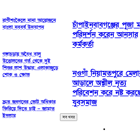
রাণীশংকৈলে নানা আয়োজনে
চাঁপাইনবাবগঞ্জের পূজা ম
বাংলা নববর্ষ উদযাপন
পরিদর্শন করেন আনসার
কর্মকর্তা
গঙ্গাচড়ায় অবৈধ বালু
উত্তোলনের গর্ত থেকে দুই
শিশুর লাশ উদ্ধার: এলাকাজুড়ে
নওগাঁ নিয়ামতপুরে মেলা
শোক ও ক্ষোভ
আড়ালে অশ্লীল নৃত্য
পরিবেশন করে নষ্ট করছ
যুবসমাজ
দ্রুত জনগনের ভোট অধিকার
ফিরিয়ে দিতে চাই – জামাত
ইসলাম
সব খবর