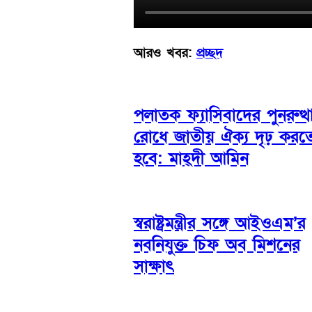
আরও খবর:
প্রচ্ছদ
পলাতক ফ্যাসিবাদের পুনরুত্থ
রোধে জাতীয় ঐক্য দৃঢ় করত
হবে: মাহ্দী আমিন
স্বরাষ্ট্রমন্ত্রীর সঙ্গে আইওএম’র
নবনিযুক্ত চিফ অব মিশনের
সাক্ষাৎ