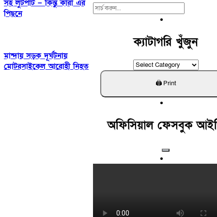
সহ লুটপাট – কিন্তু কারা এর
Search
পিছনে
For:
ক্যাটাগরি খুঁজুন
মান্দায় সড়ক দূর্ঘটনায়
ক্যাটাগরি
মোটরসাইকেল আরোহী নিহত
খুঁজুন
অফিসিয়াল ফেসবুক আই