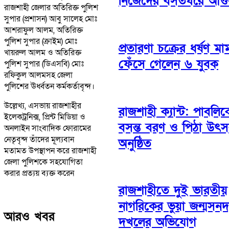
নিজেদের বসতঘরে আগু
রাজশাহী জেলার অতিরিক্ত পুলিশ
সুপার (প্রশাসন) আবু সালেহ মোঃ
আশরাফুল আলম, অতিরিক্ত
পুলিশ সুপার (ক্রাইম) মোঃ
প্রতারণা চক্রের ধর্ষণ মা
খায়রুল আলম ও অতিরিক্ত
ফেঁসে গেলেন ৬ যুবক
পুলিশ সুপার (ডিএসবি) মোঃ
রফিকুল আলমসহ জেলা
পুলিশের ঊর্ধ্বতন কর্মকর্তাবৃন্দ।
উল্লেখ্য, এসভায় রাজশাহীর
রাজশাহী ক্যান্ট: পাবলিক
ইলেকট্রনিক্স, প্রিন্ট মিডিয়া ও
বসন্ত বরণ ও পিঠা উৎ
অনলাইন সাংবাদিক ফোরামের
নেতৃবৃন্দ তাঁদের মূল্যবান
অনুষ্ঠিত
মতামত উপস্থাপন করে রাজশাহী
জেলা পুলিশকে সহযোগিতা
করার প্রত্যয় ব্যক্ত করেন
রাজশাহীতে দুই ভারতীয়
নাগরিকের ভুয়া জন্মসনদ
আরও খবর
দখলের অভিযোগ