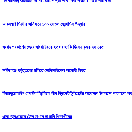
কিশোরগঞ্জে জামায়াত আমির চোরাগোপ্তা পথে কেউ ক্ষমতায় যেতে পারবে না
আরএমপি ডিবি’র অভিযানে ১০০ বোতল ফেন্সিডিল উদ্ধার
সংবাদ প্রকাশের জেরে সাংবাদিককে হত্যার হুমকি দিলেন কৃষক দল নেতা
ফরিদগঞ্জে দুর্বৃত্তদের গুলিতে মোটরসাইকেল আরোহী নিহত
‎বিরামপুরে শাইখ স্পোর্টস প্রিমিয়ার লীগ ক্রিকেট টুর্নামেন্টের আয়োজন উপলক্ষে আলোচনা
এক্সপ্রেসওয়েতে টোল লাগবে না ঢাবি শিক্ষার্থীদের