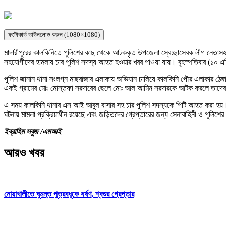
ফটোকার্ড ডাউনলোড করুন (1080×1080)
মাদারীপুরের কালকিনিতে পুলিশের কাছ থেকে আটককৃত উপজেলা স্বেচ্ছাসেবক লীগ নেতাস
সহযোগীদের হামলায় চার পুলিশ সদস্য আহত হওয়ার খবর পাওয়া যায়। বৃহস্পতিবার (১০ 
পুলিশ জানান থানা সংলগ্ন মাছবাজার এলাকায় অভিযান চালিয়ে কালকিনি পৌর এলাকার ঠেঙ্গা
একই গ্রামের মোঃ মোস্তফা সরদারের ছেলে মোঃ আল আমিন সরদারকে আটক করলে তাদের 
এ সময় কালকিনি থানার এস আই আবুল বাসার সহ চার পুলিশ সদস্যকে পিটি আহত করা হয়। 
ঘটনায় মামলা প্রক্রিয়াধীন রয়েছে এবং জড়িতদের গ্রেপ্তারের জন্য সেনাবাহিনী ও পুলি
ইব্রাহিম সবুজ /
এমআই
আরও খবর
নোয়াখালীতে ঘুমন্ত পুত্রবধূকে ধর্ষণ, শ্বশুর গ্রেপ্তার