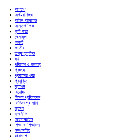
অপরাধ
অর্থ-বাণিজ্য
আইন-আদালত
আন্তর্জাতিক
কৃষি বার্তা
খেলাধুলা
চাকরি
জাতীয়
তথ্যপ্রযুক্তি
ধর্ম
পরিবেশ ও জলবায়ু
প্রচ্ছদ
প্রবাসের খবর
প্রযুক্তি
ফ্যাশন
বিনোদন
বিশেষ প্রতিবেদন
ভিডিও গ্যালারি
ভ্রমণ
রাজনীতি
লাইফস্টাইল
শিক্ষা ও শিক্ষাঙ্গন
সম্পাদকীয়
সারাদেশ