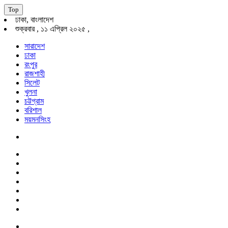
Top
ঢাকা, বাংলাদেশ
শুক্রবার , ১১ এপ্রিল ২০২৫ ,
সারাদেশ
ঢাকা
রংপুর
রাজশাহী
সিলেট
খুলনা
চট্টগ্রাম
বরিশাল
ময়মনসিংহ