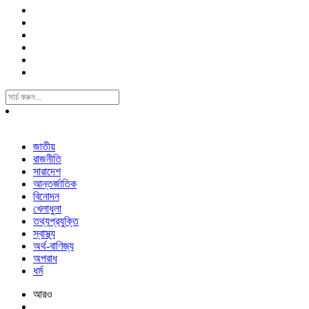
Search
For:
জাতীয়
রাজনীতি
সারাদেশ
আন্তর্জাতিক
বিনোদন
খেলাধুলা
তথ্যপ্রযুক্তি
স্বাস্থ্য
অর্থ-বাণিজ্য
অপরাধ
ধর্ম
আরও