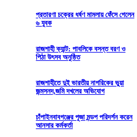
প্রতারণা চক্রের ধর্ষণ মামলায় ফেঁসে গেলেন
৬ যুবক
রাজশাহী ক্যান্ট: পাবলিকে বসন্ত বরণ ও
পিঠা উৎসব অনুষ্ঠিত
রাজশাহীতে দুই ভারতীয় নাগরিকের ভুয়া
জন্মসনদ,জমি দখলের অভিযোগ
চাঁপাইনবাবগঞ্জের পূজা মন্ডপ পরিদর্শন করেন
আনসার কর্মকর্তা