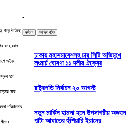
ুড়ে গড়ে উঠেছে
সর্বশেষ
সর্বাধিক পঠিত
 করে ব্র্যাক
ঢাকায় মহাসমাবেশসহ চার সিটি অভিমুখে
 পাশে অবৈধ
লংমার্চ ঘোষণা ১১ দলীয় ঐক্যের
সম্ভব হয়ে
রাষ্ট্রপতি নির্বাচন ২০ আগস্ট
িস্তার লাভ
যবসা পরিচালনার
নতুন মার্কিন হামলা হলে উপসাগরীয় অঞ্চলে
পাল্টা আঘাতের হুঁশিয়ারি ইরানের
োগীদের