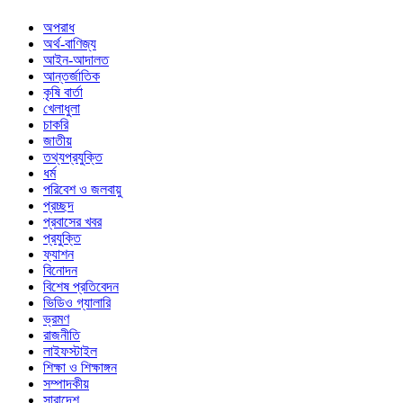
অপরাধ
অর্থ-বাণিজ্য
আইন-আদালত
আন্তর্জাতিক
কৃষি বার্তা
খেলাধুলা
চাকরি
জাতীয়
তথ্যপ্রযুক্তি
ধর্ম
পরিবেশ ও জলবায়ু
প্রচ্ছদ
প্রবাসের খবর
প্রযুক্তি
ফ্যাশন
বিনোদন
বিশেষ প্রতিবেদন
ভিডিও গ্যালারি
ভ্রমণ
রাজনীতি
লাইফস্টাইল
শিক্ষা ও শিক্ষাঙ্গন
সম্পাদকীয়
সারাদেশ