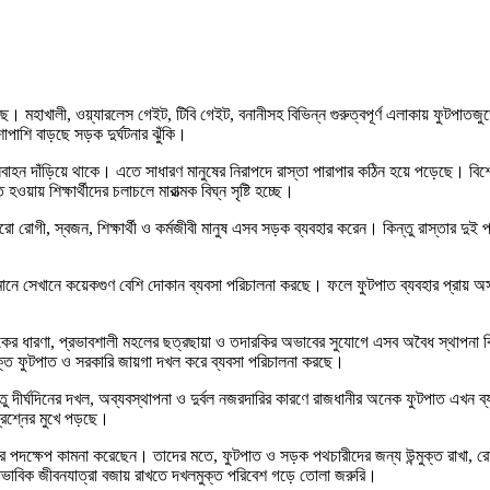
 মহাখালী, ওয়্যারলেস গেইট, টিবি গেইট, বনানীসহ বিভিন্ন গুরুত্বপূর্ণ এলাকায় ফুটপাতজ
পাশি বাড়ছে সড়ক দুর্ঘটনার ঝুঁকি।
াহন দাঁড়িয়ে থাকে। এতে সাধারণ মানুষের নিরাপদে রাস্তা পারাপার কঠিন হয়ে পড়েছে। বিশেষ
য় শিক্ষার্থীদের চলাচলে মারাত্মক বিঘ্ন সৃষ্টি হচ্ছে।
জারো রোগী, স্বজন, শিক্ষার্থী ও কর্মজীবী মানুষ এসব সড়ক ব্যবহার করেন। কিন্তু রাস্তার দুই
তমানে সেখানে কয়েকগুণ বেশি দোকান ব্যবসা পরিচালনা করছে। ফলে ফুটপাত ব্যবহার প্রায় অ
ের ধারণা, প্রভাবশালী মহলের ছত্রছায়া ও তদারকির অভাবের সুযোগে এসব অবৈধ স্থাপনা ব
তি ফুটপাত ও সরকারি জায়গা দখল করে ব্যবসা পরিচালনা করছে।
তু দীর্ঘদিনের দখল, অব্যবস্থাপনা ও দুর্বল নজরদারির কারণে রাজধানীর অনেক ফুটপাত এখন ব্
্রশ্নের মুখে পড়ছে।
্যকর পদক্ষেপ কামনা করেছেন। তাদের মতে, ফুটপাত ও সড়ক পথচারীদের জন্য উন্মুক্ত রাখা, র
স্বাভাবিক জীবনযাত্রা বজায় রাখতে দখলমুক্ত পরিবেশ গড়ে তোলা জরুরি।