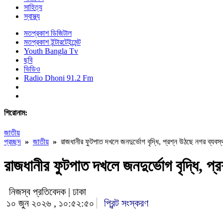
সাহিত্য
স্বাস্থ্য
মতপ্রকাশ ডিজিটাল
মতপ্রকাশ ইন্টারটেইন্মেন্ট
Youth Bangla Tv
ছবি
ভিডিও
Radio Dhoni 91.2 Fm
শিরোনাম:
জাতীয়
প্রচ্ছদ
»
জাতীয়
»
রাজধানীর ফুটপাত দখলে জনদুর্ভোগ বৃদ্ধি, প্রশ্ন উঠছে নগর ব্যবস্
রাজধানীর ফুটপাত দখলে জনদুর্ভোগ বৃদ্ধি, প্
নিজস্ব প্রতিবেদক | ঢাকা
১০ জুন ২০২৬ , ১০:৫২:৫০
প্রিন্ট সংস্করণ