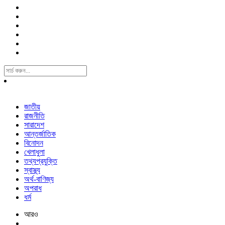
Search
For:
জাতীয়
রাজনীতি
সারাদেশ
আন্তর্জাতিক
বিনোদন
খেলাধুলা
তথ্যপ্রযুক্তি
স্বাস্থ্য
অর্থ-বাণিজ্য
অপরাধ
ধর্ম
আরও