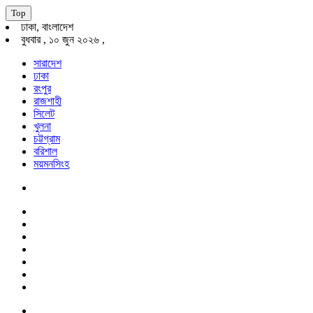
Top
ঢাকা, বাংলাদেশ
বুধবার , ১০ জুন ২০২৬ ,
সারাদেশ
ঢাকা
রংপুর
রাজশাহী
সিলেট
খুলনা
চট্টগ্রাম
বরিশাল
ময়মনসিংহ