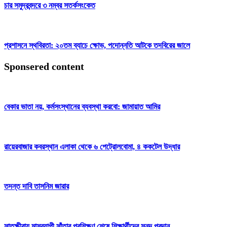
চার সমুদ্রবন্দরে ৩ নম্বর সতর্কসংকেত
প্রশাসনে স্থবিরতা: ২০তম ব্যাচে ক্ষোভ, পদোন্নতি আটকে তদবিরের জালে
Sponsered content
বেকার ভাতা নয়, কর্মসংস্থানের ব্যবস্থা করবো: জামায়াত আমির
রায়েরবাজার কবরস্থান এলাকা থেকে ৬ পেট্রোলবোমা, ৪ ককটেল উদ্ধার
তদন্ত দাবি তাসনিম জারার
সাতক্ষীরায় মাসব্যাপী সাঁতার প্রশিক্ষণ শেষে শিক্ষার্থীদের সনদ প্রদান