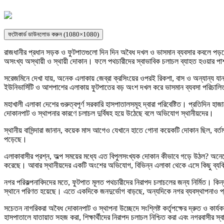
ফটোকার্ড ডাউনলোড করুন (1080×1080)
রাজধানীর প্রধান সড়ক ও ফুটপাতগুলো দিন দিন অবৈধ দখল ও ভাসমান ব্যবসার কবলে পড়ছে।
অসংখ্য অস্থায়ী ও স্থায়ী দোকান। ফলে পথচারীদের স্বাভাবিক চলাচল ব্যাহত হওয়ার পাশা
সরেজমিনে দেখা যায়, অনেক এলাকায় জেব্রা ক্রসিংয়ের ওপরই রিকশা, বাস ও অন্যান্য যানব
ইউনিভার্সিটি ও আশপাশের এলাকায় ফুটপাতের বড় অংশ দখল করে ভাসমান ব্যবসা পরিচালিত হওয়া
মহাখালী এলাকা দেশের গুরুত্বপূর্ণ সরকারি হাসপাতালসমূহ দ্বারা পরিবেষ্টিত। প্রতিদিন হা
দোকানপাট ও স্থাপনার কারণে চলাচল দুর্বিষহ হয়ে উঠেছে বলে অভিযোগ স্থানীয়দের।
স্থানীয় বাসিন্দারা জানান, কয়েক মাস আগেও যেখানে হাতে গোনা কয়েকটি দোকান ছিল, বর্
পড়েছে।
এলাকাবাসীর প্রশ্ন, অল্প সময়ের মধ্যে এত বিপুলসংখ্যক দোকান কীভাবে গড়ে উঠল? অনেক
করেছে। আবার স্থানীয়দের একটি অংশের অভিযোগ, বিভিন্ন এলাকা থেকে এসে কিছু ব্যক্
নগর পরিকল্পনাবিদদের মতে, ফুটপাত মূলত পথচারীদের নিরাপদ চলাচলের জন্য নির্মিত। কিন্
স্থানে পরিণত হয়েছে। এতে একদিকে জনদুর্ভোগ বাড়ছে, অন্যদিকে নগর ব্যবস্থাপনাও প
সচেতন নাগরিকরা অবৈধ দোকানপাট ও স্থাপনা উচ্ছেদে সংশ্লিষ্ট কর্তৃপক্ষের দ্রুত ও কার
হাসপাতালে যাতায়াত সহজ করা, শিক্ষার্থীদের নিরাপদ চলাচল নিশ্চিত করা এবং নগরবাসীর 