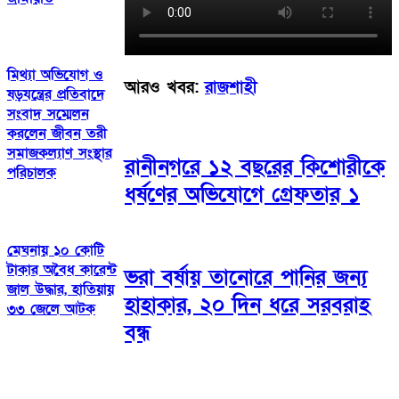
মিথ্যা অভিযোগ ও
আরও খবর:
রাজশাহী
ষড়যন্ত্রের প্রতিবাদে
সংবাদ সম্মেলন
করলেন জীবন তরী
সমাজকল্যাণ সংস্থার
​রানীনগরে ১২ বছরের কিশোরীকে
পরিচালক
ধর্ষণের অভিযোগে গ্রেফতার ১
মেঘনায় ১০ কোটি
টাকার অবৈধ কারেন্ট
ভরা বর্ষায় তানোরে পানির জন্য
জাল উদ্ধার, হাতিয়ায়
হাহাকার, ২০ দিন ধরে সরবরাহ
৩৩ জেলে আটক
বন্ধ