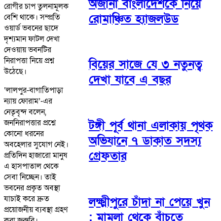
অজানা বাংলাদেশকে নিয়ে
রোগীর চাপ তুলনামূলক
রোমাঞ্চিত হ্যাজলউড
বেশি থাকে। সম্প্রতি
ওয়ার্ড ভবনের ছাদে
দৃশ্যমান ফাটল দেখা
দেওয়ায় ভবনটির
নিরাপত্তা নিয়ে প্রশ্ন
বিয়ের সাজে যে ৩ নতুনত্ব
উঠেছে।
দেখা যাবে এ বছর
‘লালপুর-বাগাতিপাড়া
ন্যায় ফোরাম’-এর
নেতৃবৃন্দ বলেন,
জননিরাপত্তার প্রশ্নে
টঙ্গী পূর্ব থানা এলাকায় পৃথক
কোনো ধরনের
অভিযানে ৭ ডাকাত সদস্য
অবহেলার সুযোগ নেই।
গ্রেফতার
প্রতিদিন হাজারো মানুষ
এ হাসপাতাল থেকে
সেবা নিচ্ছেন। তাই
ভবনের প্রকৃত অবস্থা
যাচাই করে দ্রুত
লক্ষ্মীপুরে চাঁদা না পেয়ে খুন
প্রয়োজনীয় ব্যবস্থা গ্রহণ
: মামলা থেকে বাঁচতে
করা জরুরি।