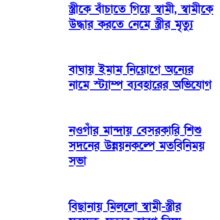
স্ত্রীকে বাঁচাতে গিয়ে স্বামী, স্বামীকে
উদ্ধার করতে নেমে স্ত্রীর মৃত্যু
বাঘায় ইমাম নিয়োগে অন্যের
নামে স্ট্যাম্প ব্যবহারের অভিযোগ
নওগাঁর মান্দায় বেসরকারি শিশু
সদনের উন্নয়নকল্পে মতবিনিময়
সভা
বিছানায় মিললো স্বামী-স্ত্রীর