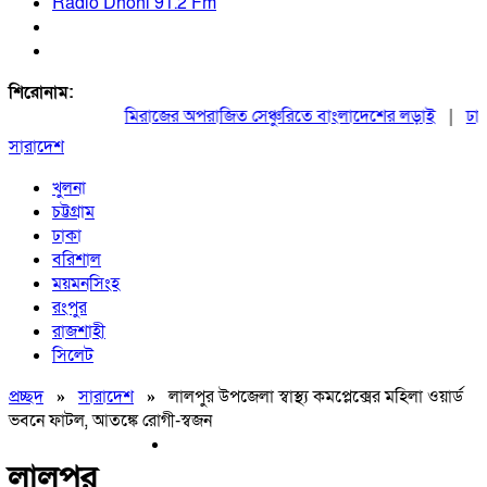
Radio Dhoni 91.2 Fm
শিরোনাম:
মিরাজের অপরাজিত সেঞ্চুরিতে বাংলাদেশের লড়াই
|
ঢাকায
সারাদেশ
খুলনা
চট্টগ্রাম
ঢাকা
বরিশাল
ময়মনসিংহ
রংপুর
রাজশাহী
সিলেট
প্রচ্ছদ
»
সারাদেশ
»
লালপুর উপজেলা স্বাস্থ্য কমপ্লেক্সের মহিলা ওয়ার্ড
ভবনে ফাটল, আতঙ্কে রোগী-স্বজন
লালপুর