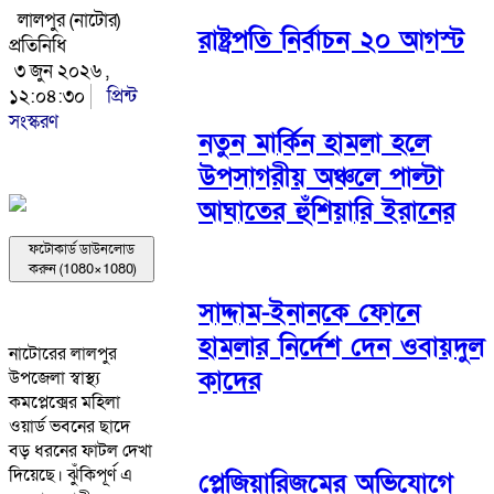
লালপুর (নাটোর)
রাষ্ট্রপতি নির্বাচন ২০ আগস্ট
প্রতিনিধি
৩ জুন ২০২৬ ,
১২:০৪:৩০
প্রিন্ট
সংস্করণ
নতুন মার্কিন হামলা হলে
উপসাগরীয় অঞ্চলে পাল্টা
আঘাতের হুঁশিয়ারি ইরানের
ফটোকার্ড ডাউনলোড
করুন (1080×1080)
সাদ্দাম-ইনানকে ফোনে
হামলার নির্দেশ দেন ওবায়দুল
নাটোরের লালপুর
কাদের
উপজেলা স্বাস্থ্য
কমপ্লেক্সের মহিলা
ওয়ার্ড ভবনের ছাদে
বড় ধরনের ফাটল দেখা
দিয়েছে। ঝুঁকিপূর্ণ এ
প্লেজিয়ারিজমের অভিযোগে