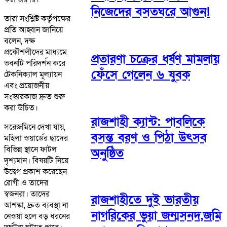
নিজেদের বসতঘরে আগুন!
তারা সংশ্লিষ্ট কর্তৃপক্ষের
প্রতি আহ্বান জানিয়ে
বলেন, দক্ষ
প্রকৌশলীদের মাধ্যমে
প্রতারণা চক্রের ধর্ষণ মামলায়
ভবনটি পরিদর্শন করে
ফেঁসে গেলেন ৬ যুবক
টেকনিক্যাল মূল্যায়ন
এবং প্রয়োজনীয়
সংস্কারকাজ দ্রুত শুরু
করা উচিত।
রাজশাহী ক্যান্ট: পাবলিকে
সরেজমিনে দেখা যায়,
বসন্ত বরণ ও পিঠা উৎসব
মহিলা ওয়ার্ডের ছাদের
বিভিন্ন স্থানে ফাটল
অনুষ্ঠিত
দৃশ্যমান। বিষয়টি নিয়ে
উদ্বেগ প্রকাশ করেছেন
রোগী ও তাদের
স্বজনরা। তাদের
রাজশাহীতে দুই ভারতীয়
আশঙ্কা, দ্রুত ব্যবস্থা না
নাগরিকের ভুয়া জন্মসনদ,জমি
নেওয়া হলে বড় ধরনের