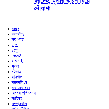
মরদেহ, মৃত্যুর কারণ নিয়ে
ধোঁয়াশা
প্রচ্ছদ
কনভার্টার
সব খবর
ঢাকা
রংপুর
সিলেট
রাজশাহী
খুলনা
চট্টগ্রাম
বরিশাল
ময়মনসিংহ
প্রবাসের খবর
বিশেষ প্রতিবেদন
সাহিত্য
সম্পাদকীয়