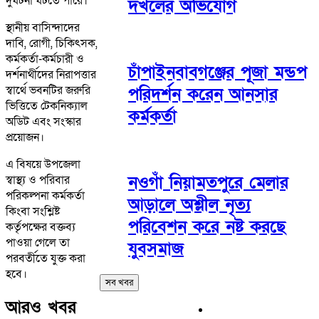
দুর্ঘটনা ঘটতে পারে।
দখলের অভিযোগ
স্থানীয় বাসিন্দাদের
দাবি, রোগী, চিকিৎসক,
কর্মকর্তা-কর্মচারী ও
চাঁপাইনবাবগঞ্জের পূজা মন্ডপ
দর্শনার্থীদের নিরাপত্তার
স্বার্থে ভবনটির জরুরি
পরিদর্শন করেন আনসার
ভিত্তিতে টেকনিক্যাল
কর্মকর্তা
অডিট এবং সংস্কার
প্রয়োজন।
এ বিষয়ে উপজেলা
নওগাঁ নিয়ামতপুরে মেলার
স্বাস্থ্য ও পরিবার
পরিকল্পনা কর্মকর্তা
আড়ালে অশ্লীল নৃত্য
কিংবা সংশ্লিষ্ট
পরিবেশন করে নষ্ট করছে
কর্তৃপক্ষের বক্তব্য
পাওয়া গেলে তা
যুবসমাজ
পরবর্তীতে যুক্ত করা
হবে।
সব খবর
আরও খবর