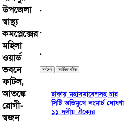
উপজেলা
স্বাস্থ্য
কমপ্লেক্সের
মহিলা
ওয়ার্ড
ভবনে
সর্বশেষ
সর্বাধিক পঠিত
ফাটল,
আতঙ্কে
ঢাকায় মহাসমাবেশসহ চার
সিটি অভিমুখে লংমার্চ ঘোষণা
রোগী-
১১ দলীয় ঐক্যের
স্বজন