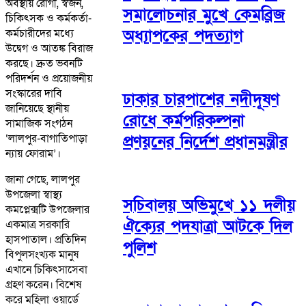
অবস্থায় রোগী, স্বজন,
সমালোচনার মুখে কেমব্রিজ
চিকিৎসক ও কর্মকর্তা-
অধ্যাপকের পদত্যাগ
কর্মচারীদের মধ্যে
উদ্বেগ ও আতঙ্ক বিরাজ
করছে। দ্রুত ভবনটি
পরিদর্শন ও প্রয়োজনীয়
সংস্কারের দাবি
ঢাকার চারপাশের নদীদূষণ
জানিয়েছে স্থানীয়
রোধে কর্মপরিকল্পনা
সামাজিক সংগঠন
‘লালপুর-বাগাতিপাড়া
প্রণয়নের নির্দেশ প্রধানমন্ত্রীর
ন্যায় ফোরাম’।
জানা গেছে, লালপুর
উপজেলা স্বাস্থ্য
সচিবালয় অভিমুখে ১১ দলীয়
কমপ্লেক্সটি উপজেলার
ঐক্যের পদযাত্রা আটকে দিল
একমাত্র সরকারি
হাসপাতাল। প্রতিদিন
পুলিশ
বিপুলসংখ্যক মানুষ
এখানে চিকিৎসাসেবা
গ্রহণ করেন। বিশেষ
করে মহিলা ওয়ার্ডে