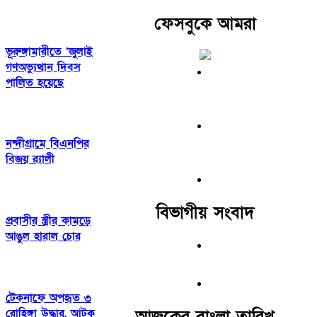
ফেসবুকে আমরা
ভূরুঙ্গামারীতে ‘জুলাই
গণঅভ্যুত্থান দিবস
পালিত হয়েছে
নন্দীগ্রামে বিএনপির
বিজয় র‌্যালী
বিভাগীয় সংবাদ
প্রবাসীর স্ত্রীর কামড়ে
আঙুল হারাল চোর
টেকনাফে অপহৃত ৩
আজকের বাংলা তারিখ
রোহিঙ্গা উদ্ধার, আটক