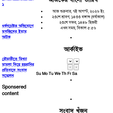
১
আজ শুক্রবার, ৭ই আগস্ট, ২০২৬ ইং
২৩শে শ্রাবণ, ১৪৩৩ বঙ্গাব্দ (বর্ষাকাল)
২৩শে সফর, ১৪৪৮ হিজরী
ধর্ষণচেষ্টার অভিযোগে
এখন সময়, বিকাল ৫:৫৬
মসজিদের ইমাম
আটক
আর্কাইভ
রৌমারীতে মিথ্যা
মামলা দিয়ে হয়রানির
‹
›
প্রতিবাদে সংবাদ
Su
Mo
Tu
We
Th
Fr
Sa
সম্মেলন
Sponsered
content
সংবাদ খুঁজুন