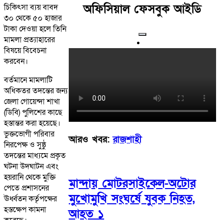
অফিসিয়াল ফেসবুক আইডি
চিকিৎসা ব্যয় বাবদ
৩০ থেকে ৫০ হাজার
টাকা দেওয়া হলে তিনি
মামলা প্রত্যাহারের
বিষয়ে বিবেচনা
করবেন।
বর্তমানে মামলাটি
অধিকতর তদন্তের জন্য
জেলা গোয়েন্দা শাখা
(ডিবি) পুলিশের কাছে
হস্তান্তর করা হয়েছে।
ভুক্তভোগী পরিবার
আরও খবর:
রাজশাহী
নিরপেক্ষ ও সুষ্ঠু
তদন্তের মাধ্যমে প্রকৃত
ঘটনা উদঘাটন এবং
হয়রানি থেকে মুক্তি
মান্দায় মোটরসাইকেল-অটোর
পেতে প্রশাসনের
মুখোমুখি সংঘর্ষে যুবক নিহত,
ঊর্ধ্বতন কর্তৃপক্ষের
হস্তক্ষেপ কামনা
আহত ১