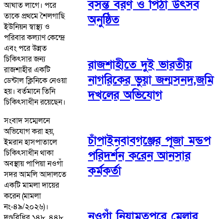
বসন্ত বরণ ও পিঠা উৎসব
আঘাত লাগে। পরে
তাকে প্রথমে শৈলগাছি
অনুষ্ঠিত
ইউনিয়ন স্বাস্থ্য ও
পরিবার কল্যাণ কেন্দ্রে
এবং পরে উন্নত
চিকিৎসার জন্য
রাজশাহীতে দুই ভারতীয়
রাজশাহীর একটি
নাগরিকের ভুয়া জন্মসনদ,জমি
ডেন্টাল ক্লিনিকে নেওয়া
হয়। বর্তমানে তিনি
দখলের অভিযোগ
চিকিৎসাধীন রয়েছেন।
সংবাদ সম্মেলনে
অভিযোগ করা হয়,
চাঁপাইনবাবগঞ্জের পূজা মন্ডপ
ইমরান হাসপাতালে
চিকিৎসাধীন থাকা
পরিদর্শন করেন আনসার
অবস্থায় পাপিয়া নওগাঁ
কর্মকর্তা
সদর আমলি আদালতে
একটি মামলা দায়ের
করেন (মামলা
নং-৪৯/২০২৬)।
নওগাঁ নিয়ামতপুরে মেলার
দণ্ডবিধির ১৪৮, ৪৪৮,