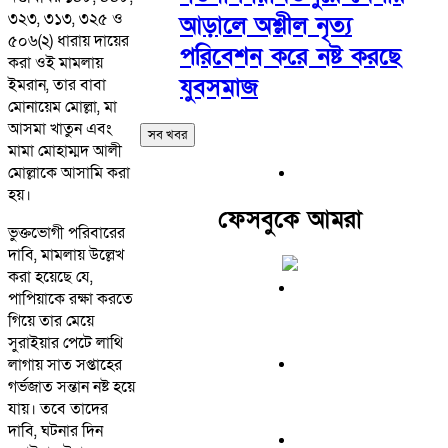
৩২৩, ৩১৩, ৩২৫ ও
আড়ালে অশ্লীল নৃত্য
৫০৬(২) ধারায় দায়ের
পরিবেশন করে নষ্ট করছে
করা ওই মামলায়
যুবসমাজ
ইমরান, তার বাবা
মোনায়েম মোল্লা, মা
আসমা খাতুন এবং
সব খবর
মামা মোহাম্মদ আলী
মোল্লাকে আসামি করা
হয়।
ফেসবুকে আমরা
ভুক্তভোগী পরিবারের
দাবি, মামলায় উল্লেখ
করা হয়েছে যে,
পাপিয়াকে রক্ষা করতে
গিয়ে তার মেয়ে
সুরাইয়ার পেটে লাথি
লাগায় সাত সপ্তাহের
গর্ভজাত সন্তান নষ্ট হয়ে
যায়। তবে তাদের
দাবি, ঘটনার দিন