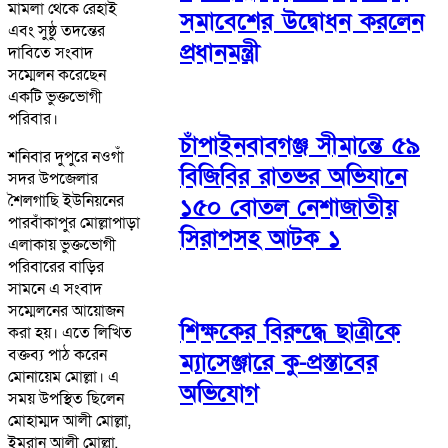
মামলা থেকে রেহাই
সমাবেশের উদ্বোধন করলেন
এবং সুষ্ঠু তদন্তের
প্রধানমন্ত্রী
দাবিতে সংবাদ
সম্মেলন করেছেন
একটি ভুক্তভোগী
পরিবার।
চাঁপাইনবাবগঞ্জ সীমান্তে ৫৯
শনিবার দুপুরে নওগাঁ
বিজিবির রাতভর অভিযানে
সদর উপজেলার
শৈলগাছি ইউনিয়নের
১৫০ বোতল নেশাজাতীয়
পারবাঁকাপুর মোল্লাপাড়া
সিরাপসহ আটক ১
এলাকায় ভুক্তভোগী
পরিবারের বাড়ির
সামনে এ সংবাদ
সম্মেলনের আয়োজন
শিক্ষকের বিরুদ্ধে ছাত্রীকে
করা হয়। এতে লিখিত
বক্তব্য পাঠ করেন
ম্যাসেঞ্জারে কু-প্রস্তাবের
মোনায়েম মোল্লা। এ
অভিযোগ
সময় উপস্থিত ছিলেন
মোহাম্মদ আলী মোল্লা,
ইমরান আলী মোল্লা,