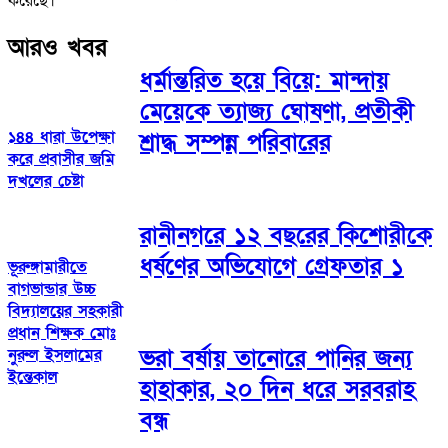
করেছে।
আরও খবর
ধর্মান্তরিত হয়ে বিয়ে: মান্দায়
মেয়েকে ত্যাজ্য ঘোষণা, প্রতীকী
১৪৪ ধারা উপেক্ষা
শ্রাদ্ধ সম্পন্ন পরিবারের
করে প্রবাসীর জমি
দখলের চেষ্টা
​রানীনগরে ১২ বছরের কিশোরীকে
ধর্ষণের অভিযোগে গ্রেফতার ১
ভূরুঙ্গামারীতে
বাগভান্ডার উচ্চ
বিদ্যালয়ের সহকারী
প্রধান শিক্ষক মোঃ
ভরা বর্ষায় তানোরে পানির জন্য
নুরুল ইসলামের
ইন্তেকাল
হাহাকার, ২০ দিন ধরে সরবরাহ
বন্ধ