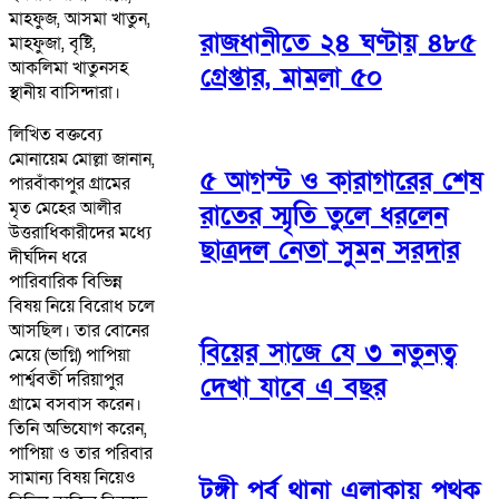
মাহফুজ, আসমা খাতুন,
রাজধানীতে ২৪ ঘণ্টায় ৪৮৫
মাহফুজা, বৃষ্টি,
আকলিমা খাতুনসহ
গ্রেপ্তার, মামলা ৫০
স্থানীয় বাসিন্দারা।
লিখিত বক্তব্যে
মোনায়েম মোল্লা জানান,
৫ আগস্ট ও কারাগারের শেষ
পারবাঁকাপুর গ্রামের
মৃত মেহের আলীর
রাতের স্মৃতি তুলে ধরলেন
উত্তরাধিকারীদের মধ্যে
ছাত্রদল নেতা সুমন সরদার
দীর্ঘদিন ধরে
পারিবারিক বিভিন্ন
বিষয় নিয়ে বিরোধ চলে
আসছিল। তার বোনের
বিয়ের সাজে যে ৩ নতুনত্ব
মেয়ে (ভাগ্নি) পাপিয়া
পার্শ্ববর্তী দরিয়াপুর
দেখা যাবে এ বছর
গ্রামে বসবাস করেন।
তিনি অভিযোগ করেন,
পাপিয়া ও তার পরিবার
সামান্য বিষয় নিয়েও
টঙ্গী পূর্ব থানা এলাকায় পৃথক