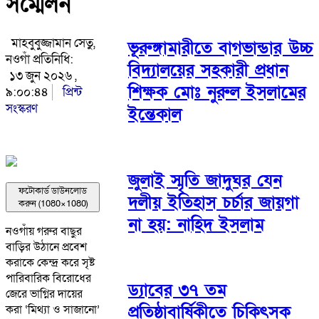
সম্মেলন
মাহবুবুজ্জামান সেতু,
ভূরুঙ্গামারীতে বাগভান্ডার উচ্চ
নওগাঁ প্রতিনিধি:
বিদ্যালয়ের সহকারী প্রধান
১৩ জুন ২০২৬ ,
শিক্ষক মোঃ নুরুল ইসলামের
৯:০০:৪৪
প্রিন্ট
সংস্করণ
ইন্তেকাল
জুলাই স্মৃতি জাদুঘর যেন
ফটোকার্ড ডাউনলোড
দলীয় ইতিহাস চর্চার জায়গা
করুন (1080×1080)
না হয়: নাহিদ ইসলাম
নওগাঁয় গরুর বাছুর
বাড়ির উঠানে প্রবেশ
করাকে কেন্দ্র করে সৃষ্ট
পারিবারিক বিরোধের
ড্যাবের ৩৭ তম
জেরে ভাগ্নির দায়ের
প্রতিষ্ঠাবার্ষিকীতে চিকিৎসক
করা ‘মিথ্যা ও সাজানো’