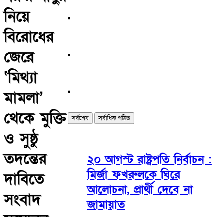
নিয়ে
বিরোধের
জেরে
‘মিথ্যা
মামলা’
থেকে মুক্তি
সর্বশেষ
সর্বাধিক পঠিত
ও সুষ্ঠু
তদন্তের
২০ আগস্ট রাষ্ট্রপতি নির্বাচন :
মির্জা ফখরুলকে ঘিরে
দাবিতে
আলোচনা, প্রার্থী দেবে না
সংবাদ
জামায়াত