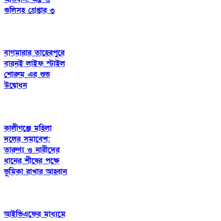
গুলিসহ গ্রেপ্তার ৩
বাগমারার তাহেরপুরে
বারনই লাইফ স্টাইল
শোরুম এর শুভ
উদ্বোধন
কালীগঞ্জে মহিলা
দলের সমাবেশ:
তারুণ্য ও নারীদের
ধানের শীষের পক্ষে
ভূমিকা রাখার আহ্বান
আইভিএফের মাধ্যমে