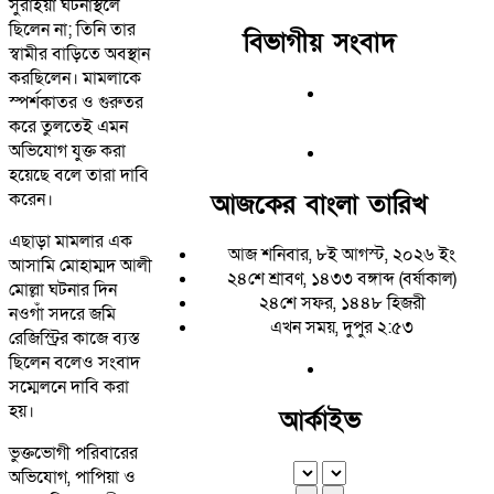
সুরাইয়া ঘটনাস্থলে
ছিলেন না; তিনি তার
বিভাগীয় সংবাদ
স্বামীর বাড়িতে অবস্থান
করছিলেন। মামলাকে
স্পর্শকাতর ও গুরুতর
করে তুলতেই এমন
অভিযোগ যুক্ত করা
হয়েছে বলে তারা দাবি
আজকের বাংলা তারিখ
করেন।
এছাড়া মামলার এক
আজ শনিবার, ৮ই আগস্ট, ২০২৬ ইং
আসামি মোহাম্মদ আলী
২৪শে শ্রাবণ, ১৪৩৩ বঙ্গাব্দ (বর্ষাকাল)
মোল্লা ঘটনার দিন
২৪শে সফর, ১৪৪৮ হিজরী
নওগাঁ সদরে জমি
এখন সময়, দুপুর ২:৫৩
রেজিস্ট্রির কাজে ব্যস্ত
ছিলেন বলেও সংবাদ
সম্মেলনে দাবি করা
হয়।
আর্কাইভ
ভুক্তভোগী পরিবারের
অভিযোগ, পাপিয়া ও