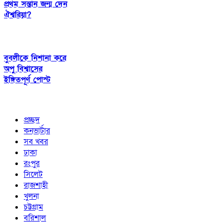
প্রথম সন্তান জন্ম দেন
ঐশ্বরিয়া?
বুবলীকে নিশানা করে
অপু বিশ্বাসের
ইঙ্গিতপূর্ণ পোস্ট
প্রচ্ছদ
কনভার্টার
সব খবর
ঢাকা
রংপুর
সিলেট
রাজশাহী
খুলনা
চট্টগ্রাম
বরিশাল