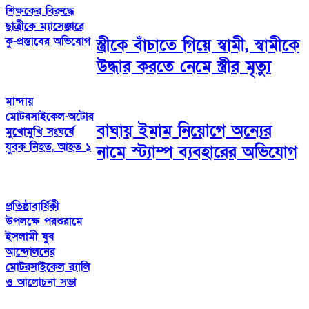
শিক্ষকের বিরুদ্ধে
ছাত্রীকে ম্যাসেঞ্জারে
কু-প্রস্তাবের অভিযোগ
স্ত্রীকে বাঁচাতে গিয়ে স্বামী, স্বামীকে
উদ্ধার করতে নেমে স্ত্রীর মৃত্যু
মান্দায়
মোটরসাইকেল-অটোর
বাঘায় ইমাম নিয়োগে অন্যের
মুখোমুখি সংঘর্ষে
যুবক নিহত, আহত ১
নামে স্ট্যাম্প ব্যবহারের অভিযোগ
প্রতিষ্ঠাবার্ষিকী
উপলক্ষে পরশুরামে
ইসলামী যুব
আন্দোলনের
মোটরসাইকেল র‌্যালি
ও আলোচনা সভা