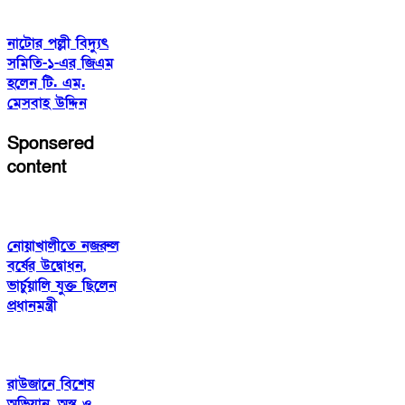
নাটোর পল্লী বিদ্যুৎ
সমিতি-১-এর জিএম
হলেন টি. এম.
মেসবাহ উদ্দিন
Sponsered
content
নোয়াখালীতে নজরুল
বর্ষের উদ্বোধন,
ভার্চুয়ালি যুক্ত ছিলেন
প্রধানমন্ত্রী
রাউজানে বিশেষ
অভিযান, অস্ত্র ও