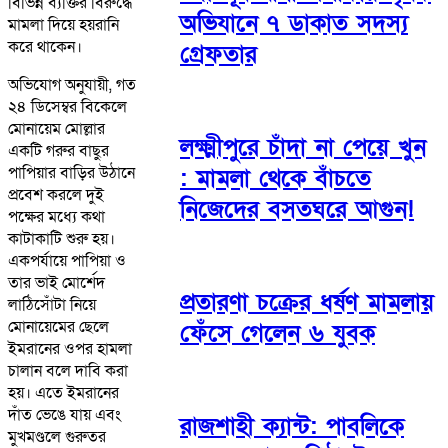
বিভিন্ন ব্যক্তির বিরুদ্ধে
অভিযানে ৭ ডাকাত সদস্য
মামলা দিয়ে হয়রানি
করে থাকেন।
গ্রেফতার
অভিযোগ অনুযায়ী, গত
২৪ ডিসেম্বর বিকেলে
মোনায়েম মোল্লার
লক্ষ্মীপুরে চাঁদা না পেয়ে খুন
একটি গরুর বাছুর
পাপিয়ার বাড়ির উঠানে
: মামলা থেকে বাঁচতে
প্রবেশ করলে দুই
নিজেদের বসতঘরে আগুন!
পক্ষের মধ্যে কথা
কাটাকাটি শুরু হয়।
একপর্যায়ে পাপিয়া ও
তার ভাই মোর্শেদ
প্রতারণা চক্রের ধর্ষণ মামলায়
লাঠিসোঁটা নিয়ে
মোনায়েমের ছেলে
ফেঁসে গেলেন ৬ যুবক
ইমরানের ওপর হামলা
চালান বলে দাবি করা
হয়। এতে ইমরানের
দাঁত ভেঙে যায় এবং
রাজশাহী ক্যান্ট: পাবলিকে
মুখমণ্ডলে গুরুতর