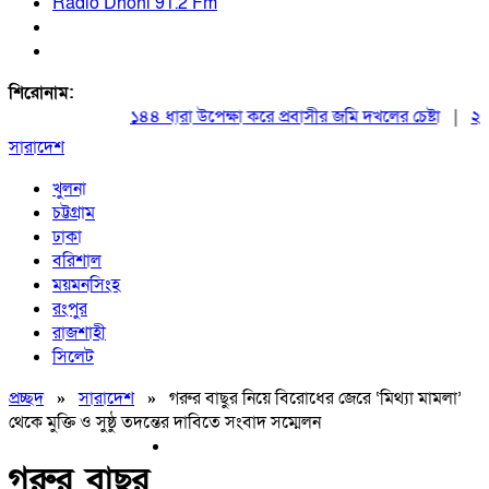
Radio Dhoni 91.2 Fm
শিরোনাম:
১৪৪ ধারা উপেক্ষা করে প্রবাসীর জমি দখলের চেষ্টা
|
২০ আগস
সারাদেশ
খুলনা
চট্টগ্রাম
ঢাকা
বরিশাল
ময়মনসিংহ
রংপুর
রাজশাহী
সিলেট
প্রচ্ছদ
»
সারাদেশ
»
গরুর বাছুর নিয়ে বিরোধের জেরে ‘মিথ্যা মামলা’
থেকে মুক্তি ও সুষ্ঠু তদন্তের দাবিতে সংবাদ সম্মেলন
গরুর বাছুর