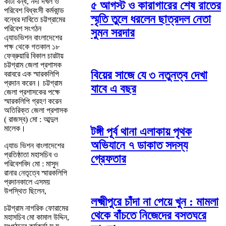
কাটা বন্ধ, নদী দখল ও
৫ আগস্ট ও কারাগারের শেষ রাতের
পরিবেশ বিধ্বংসী কর্মকান্ড
স্মৃতি তুলে ধরলেন ছাত্রদল নেতা
বন্ধের দাবিতে চট্টগ্রামের
পরিবেশ সংগঠন
সুমন সরদার
এ্যাডভিশন বাংলাদেশের
পক্ষ থেকে গতকাল ১৮
ফেব্রুয়ারি বিকাল চারটায়
চট্টগ্রাম জেলা প্রশাসক
বিয়ের সাজে যে ৩ নতুনত্ব দেখা
বরাবরে এক স্মারকলিপি
প্রদান করেন। চট্টগ্রাম
যাবে এ বছর
জেলা প্রশাসকের পক্ষে
স্মারকলিপি গ্রহণ করেন
অতিরিক্ত জেলা প্রশাসক
( রাজস্ব) মো : আব্দুল
মালেক।
টঙ্গী পূর্ব থানা এলাকায় পৃথক
অভিযানে ৭ ডাকাত সদস্য
এ্যাড ভিশন বাংলাদেশের
প্রতিষ্ঠাতা মহাসচিব ও
গ্রেফতার
পরিবেশবিদ মো : মাসুদ
রানার নেতৃত্বে স্মারকলিপি
প্রদানকালে এসময়
উপস্থিত ছিলেন,
লক্ষ্মীপুরে চাঁদা না পেয়ে খুন : মামলা
চট্টগ্রাম নাগরিক ফোরামের
থেকে বাঁচতে নিজেদের বসতঘরে
মহাসচিব মো কামাল উদ্দিন,