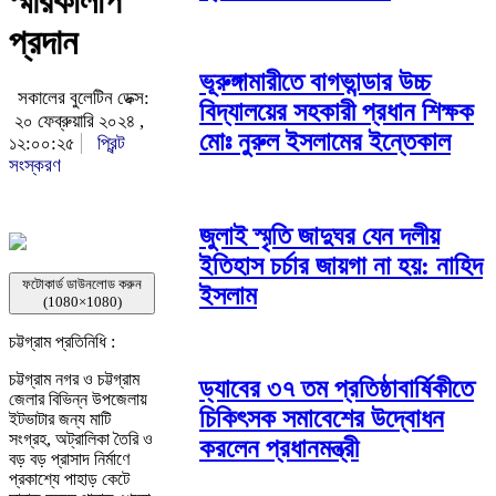
স্মারকলিপি
প্রদান
ভূরুঙ্গামারীতে বাগভান্ডার উচ্চ
সকালের বুলেটিন ডেক্স:
বিদ্যালয়ের সহকারী প্রধান শিক্ষক
২০ ফেব্রুয়ারি ২০২৪ ,
মোঃ নুরুল ইসলামের ইন্তেকাল
১২:০০:২৫
প্রিন্ট
সংস্করণ
জুলাই স্মৃতি জাদুঘর যেন দলীয়
ইতিহাস চর্চার জায়গা না হয়: নাহিদ
ফটোকার্ড ডাউনলোড করুন
ইসলাম
(1080×1080)
চট্টগ্রাম প্রতিনিধি :
চট্টগ্রাম নগর ও চট্টগ্রাম
ড্যাবের ৩৭ তম প্রতিষ্ঠাবার্ষিকীতে
জেলার বিভিন্ন উপজেলায়
চিকিৎসক সমাবেশের উদ্বোধন
ইটভাটার জন্য মাটি
সংগ্রহ, অট্রালিকা তৈরি ও
করলেন প্রধানমন্ত্রী
বড় বড় প্রাসাদ নির্মাণে
প্রকাশ্যে পাহাড় কেটে