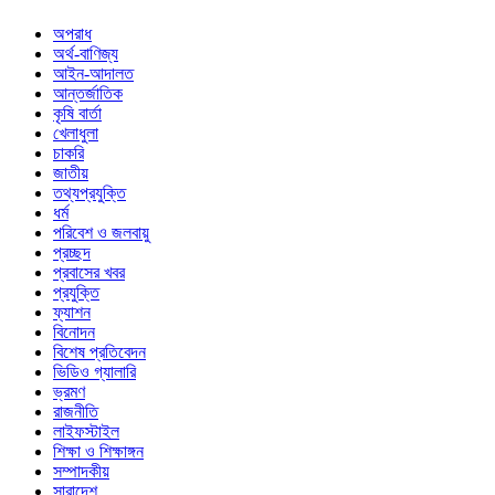
অপরাধ
অর্থ-বাণিজ্য
আইন-আদালত
আন্তর্জাতিক
কৃষি বার্তা
খেলাধুলা
চাকরি
জাতীয়
তথ্যপ্রযুক্তি
ধর্ম
পরিবেশ ও জলবায়ু
প্রচ্ছদ
প্রবাসের খবর
প্রযুক্তি
ফ্যাশন
বিনোদন
বিশেষ প্রতিবেদন
ভিডিও গ্যালারি
ভ্রমণ
রাজনীতি
লাইফস্টাইল
শিক্ষা ও শিক্ষাঙ্গন
সম্পাদকীয়
সারাদেশ