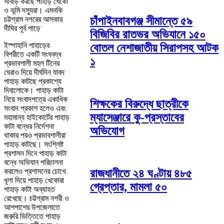
সাবাড় করছে পাহাড় খেকো
ও ভূমি দস্যুরা। এমনকি
চাঁপাইনবাবগঞ্জ সীমান্তে ৫৯
চট্টগ্রাম নগরের আসকার
দীঘির পূর্ব পাড়ে
বিজিবির রাতভর অভিযানে ১৫০
ইস্পাহানি পাহাড়ের
বোতল নেশাজাতীয় সিরাপসহ আটক
বিপরীতে একটি সংঘবদ্ধ
১
প্রভাবশালী মহল টিনের
ঘেরাও দিয়ে দীর্ঘদিন যাবদ
পাহাড় কাটছে প্রকাশ্যে
দিবালোকে। পাহাড় কাটা
নিয়ে সংবাদপত্রে একাধিক
শিক্ষকের বিরুদ্ধে ছাত্রীকে
সংবাদ প্রকাশ হলেও এবং
ম্যাসেঞ্জারে কু-প্রস্তাবের
মহামান্য হাইকোর্টের পাহাড়
কাটা বন্ধের নির্দেশনা
অভিযোগ
থাকার পরও প্রভাবশালীরা
পাহাড় কাটছে। সংশ্লিষ্ট
প্রশাসন দিনে পাহাড় কাটা
বন্ধে অভিযান পরিচালনা
রাজধানীতে ২৪ ঘণ্টায় ৪৮৫
করলেও প্রশাসনের চোখে
ধূলা দিয়ে পাহাড় খেকোরা
গ্রেপ্তার, মামলা ৫০
পাহাড় কাটা অব্যাহত
রেখেছে। চট্টগ্রাম নগরী ও
আশপাশের উপজেলাতে
জরুরি ভিত্তিতে পাহাড়