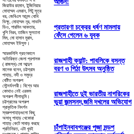
সংগঠনের কর্মকর্তা স ম
আগুন!
জিয়াউর রহমান, ইন্জিনিয়ার
মোহাম্মদ এমরান, লিটু সূত্র
ধর, জেবিএস আনন্দ বোধি
ভিক্ষু, মোহাম্মদ নূর, লাভলি
প্রতারণা চক্রের ধর্ষণ মামলায়
ডিও, শারমিন আকতার,
খুশি নিরব, তাজিন সুলতানা
ফেঁসে গেলেন ৬ যুবক
মিম, মো হাসান মুরাদ,
মোহাম্মদ ইউসুফ।
স্মারকলিপি গ্রহণকালে
অতিরিক্ত জেলা প্রশাসক
রাজশাহী ক্যান্ট: পাবলিকে বসন্ত
( রাজস্ব) মো আব্দুল
বরণ ও পিঠা উৎসব অনুষ্ঠিত
মালেক বলেন, চট্টগ্রাম
পাহাড়, নদী ও সমুদ্র
বেষ্টিত অপরুপ
সৌন্দর্যনগরী। বিশ্বে আর
কোথাও নেই এরকম
রাজশাহীতে দুই ভারতীয় নাগরিকের
অপরুপ লীলাভূমি।
ভুয়া জন্মসনদ,জমি দখলের অভিযোগ
চট্টগ্রামের অপরুপ
প্রাকৃতিক নিদর্শন
স্বরুপপাহাড়গুলো কিছু
অসাধু পাহাড় খেকোরা
পাহাড় কেটে সাবাড় করছে
চাঁপাইনবাবগঞ্জের পূজা মন্ডপ
প্রতিনিয়ত, এটা খুবই