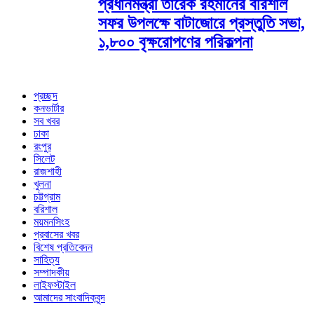
প্রধানমন্ত্রী তারেক রহমানের বরিশাল
সফর উপলক্ষে বাটাজোরে প্রস্তুতি সভা,
১,৮০০ বৃক্ষরোপণের পরিকল্পনা
প্রচ্ছদ
কনভার্টার
সব খবর
ঢাকা
রংপুর
সিলেট
রাজশাহী
খুলনা
চট্টগ্রাম
বরিশাল
ময়মনসিংহ
প্রবাসের খবর
বিশেষ প্রতিবেদন
সাহিত্য
সম্পাদকীয়
লাইফস্টাইল
আমাদের সাংবাদিকবৃন্দ