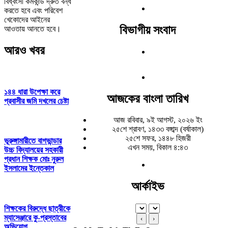
বিধ্বংসী কর্মকান্ড দ্রুত বন্ধ
করতে হবে এবং পরিবেশ
খেকোদের আইনের
বিভাগীয় সংবাদ
আওতায় আনতে হবে।
আরও খবর
১৪৪ ধারা উপেক্ষা করে
আজকের বাংলা তারিখ
প্রবাসীর জমি দখলের চেষ্টা
আজ রবিবার, ৯ই আগস্ট, ২০২৬ ইং
২৫শে শ্রাবণ, ১৪৩৩ বঙ্গাব্দ (বর্ষাকাল)
২৫শে সফর, ১৪৪৮ হিজরী
ভূরুঙ্গামারীতে বাগভান্ডার
এখন সময়, বিকাল ৪:৪৩
উচ্চ বিদ্যালয়ের সহকারী
প্রধান শিক্ষক মোঃ নুরুল
ইসলামের ইন্তেকাল
আর্কাইভ
শিক্ষকের বিরুদ্ধে ছাত্রীকে
ম্যাসেঞ্জারে কু-প্রস্তাবের
‹
›
অভিযোগ