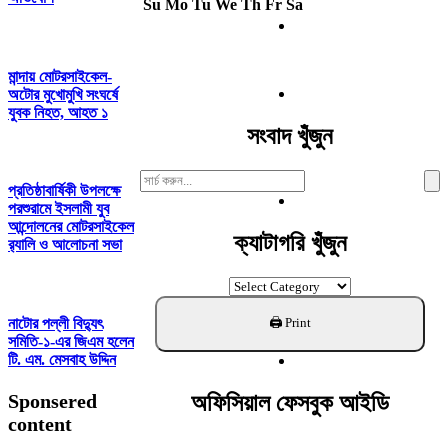
Su
Mo
Tu
We
Th
Fr
Sa
মান্দায় মোটরসাইকেল-
অটোর মুখোমুখি সংঘর্ষে
যুবক নিহত, আহত ১
সংবাদ খুঁজুন
Search
প্রতিষ্ঠাবার্ষিকী উপলক্ষে
For:
পরশুরামে ইসলামী যুব
আন্দোলনের মোটরসাইকেল
ক্যাটাগরি খুঁজুন
র‌্যালি ও আলোচনা সভা
ক্যাটাগরি
খুঁজুন
নাটোর পল্লী বিদ্যুৎ
সমিতি-১-এর জিএম হলেন
টি. এম. মেসবাহ উদ্দিন
অফিসিয়াল ফেসবুক আইডি
Sponsered
content