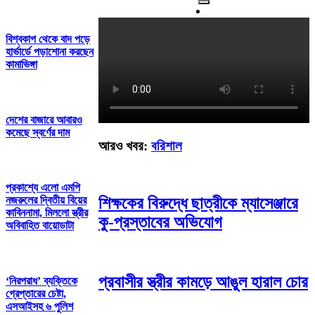
বিশ্বকাপ থেকে বাদ পড়ে
হার্ভার্ডে পড়াশোনা করছেন
কামাভিঙ্গা
দেশের বাজারে আবারও
কমেছে স্বর্ণের দাম
আরও খবর:
বরিশাল
প্রকাশ্যে এলো এমপি
শিক্ষকের বিরুদ্ধে ছাত্রীকে ম্যাসেঞ্জারে
নজরুলের দ্বিতীয় বিয়ের
কাবিননামা, মিললো স্ত্রীর
কু-প্রস্তাবের অভিযোগ
অবিবাহিত বায়োডাটা
প্রবাসীর স্ত্রীর কামড়ে আঙুল হারাল চোর
‘নিরপরাধ’ ব্যক্তিকে
গ্রেপ্তারের চেষ্টা,
এসআইসহ ৬ পুলিশ