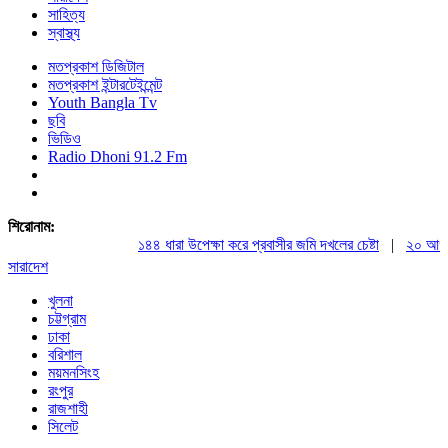
সাহিত্য
স্বাস্থ্য
মতপ্রকাশ ডিজিটাল
মতপ্রকাশ ইন্টারটেইন্মেন্ট
Youth Bangla Tv
ছবি
ভিডিও
Radio Dhoni 91.2 Fm
শিরোনাম:
১৪৪ ধারা উপেক্ষা করে প্রবাসীর জমি দখলের চেষ্টা
|
২০ আগস্ট রা
সারাদেশ
খুলনা
চট্টগ্রাম
ঢাকা
বরিশাল
ময়মনসিংহ
রংপুর
রাজশাহী
সিলেট