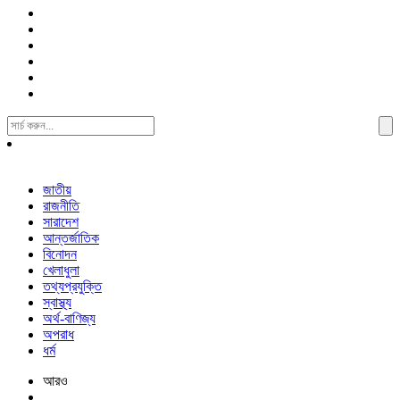
Search
For:
জাতীয়
রাজনীতি
সারাদেশ
আন্তর্জাতিক
বিনোদন
খেলাধুলা
তথ্যপ্রযুক্তি
স্বাস্থ্য
অর্থ-বাণিজ্য
অপরাধ
ধর্ম
আরও