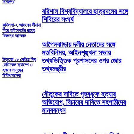
অবরুদ্ধ
বরিশাল বিশ্ববিদ্যালয়ে ছাত্রদলের সঙ্গে
শিবিরের সংঘর্ষ
কুমিল্লা-২ আসনের সীমানা
নিয়ে হাইকোর্টের রায়ের
বিরুদ্ধে আবেদন
আগৈলঝাড়ায় দলীয় নেতাদের সঙ্গে
মতবিনিময়, আইনশৃঙ্খলা সভায়
উত্তরা ১৮ সেক্টরে ফ্রি
তথ্যভিত্তিক প্রশাসনের ওপর জোর
মেডিকেল ক্যাম্পে ৩
তথ্যমন্ত্রীর
হাজার মানুষের
চিকিৎসাসেবা
যৌতুকের দাবিতে গৃহবধূকে হত্যার
অভিযোগ, বিচারের দাবিতে সহপাঠীদের
মানববন্ধন