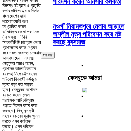
দুঃখজনক। পাহাড় কাটার
পরিদর্শন করেন আনসার কর্মকর্তা
বিরুদ্ধে চট্টগ্রাম ও প্রকৃতি
রক্ষার দাবিতে এ্যাড ভিশন
বাংলাদেশের দাবি
সময়োপযোগী বলে
নওগাঁ নিয়ামতপুরে মেলার আড়ালে
আখ্যায়িত করেন
অতিরিক্ত জেলা প্রশাসক
অশ্লীল নৃত্য পরিবেশন করে নষ্ট
( রাজস্ব)। তিনি
করছে যুবসমাজ
স্মারকলিপিটি চট্টগ্রাম জেলা
প্রশাসকের কাছে প্রেরণ
করে দ্রুত ব্যবস্হা নেওয়ার
সব খবর
আশ্বাস দেন। এসময়
নেতৃবৃন্দরা আরও বলেন,
প্রশাসন আন্তরিকভাবে
ব্যবস্হা নিলে চট্টগ্রামের
ফেসবুকে আমরা
পরিবেশ বিধ্বংসী কর্মকান্ড
দ্রুত বন্ধ করা সম্ভব
হবে। নেতৃবৃন্দরা আশাবাদ
ব্যক্ত করেন, জেলা
প্রশাসক স্মার্ট চট্টগ্রাম
গড়তে নিরলস ভাবে কাজ
করছেন। কিছু কুচক্রী
মহল সরকারের সুনাম ক্ষুন্ন
করতে এসব কর্মকান্ড
করছে। এসব পরিবেশ