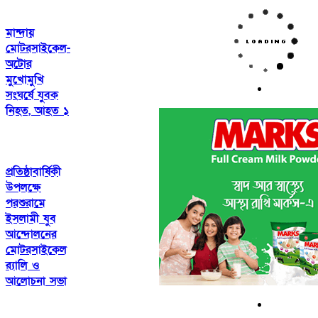
মান্দায়
মোটরসাইকেল-
অটোর
মুখোমুখি
সংঘর্ষে যুবক
নিহত, আহত ১
প্রতিষ্ঠাবার্ষিকী
উপলক্ষে
পরশুরামে
ইসলামী যুব
আন্দোলনের
মোটরসাইকেল
র‌্যালি ও
আলোচনা সভা