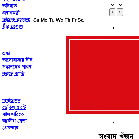
ভবিষ্যত
প্রধানমন্ত্রী
‹
›
তারেক রহমান:
Su
Mo
Tu
We
Th
Fr
Sa
মীর হেলাল
শ্রদ্ধা-
ভালোবাসায় বীর
সন্তানদের স্মরণ
করছে জাতি
অপারেশন
ডেভিল হান্টে
ঝালকাঠিতে
আ’লীগ নেতা
গ্রেফতার
সংবাদ খুঁজুন