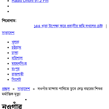
Radio Dhoni 91.2 Fm
শিরোনাম:
১৪৪ ধারা উপেক্ষা করে প্রবাসীর জমি দখলের চেষ্টা
|
২০ আগস
সারাদেশ
খুলনা
চট্টগ্রাম
ঢাকা
বরিশাল
ময়মনসিংহ
রংপুর
রাজশাহী
সিলেট
প্রচ্ছদ
»
সারাদেশ
»
নওগাঁর মান্দায় পানিতে ডুবে দেড় বছরের শিশুর
মর্মান্তিক মৃত্যু
নওগাঁর