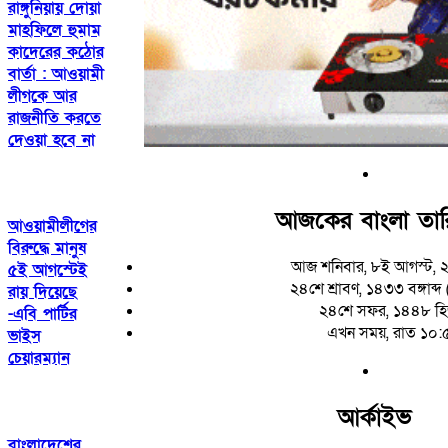
রাঙ্গুনিয়ায় দোয়া
মাহফিলে হুমাম
কাদেরের কঠোর
বার্তা : আওয়ামী
লীগকে আর
রাজনীতি করতে
দেওয়া হবে না
আজকের বাংলা তা
আওয়ামীলীগের
বিরুদ্ধে মানুষ
আজ শনিবার, ৮ই আগস্ট, 
৫ই আগস্টেই
২৪শে শ্রাবণ, ১৪৩৩ বঙ্গাব্দ (
রায় দিয়েছে
২৪শে সফর, ১৪৪৮ হি
-এবি পার্টির
এখন সময়, রাত ১০:
ভাইস
চেয়ারম্যান
আর্কাইভ
বাংলাদেশের