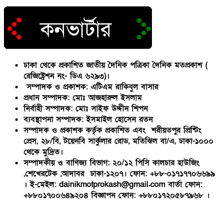
ঢাকা থেকে প্রকাশিত জাতীয় দৈনিক পত্রিকা দৈনিক মতপ্রকাশ (
রেজিষ্ট্রেশন নং- ডিএ ৬২৯৩)।
সম্পাদক ও প্রকাশক: এটিএম রাকিবুল বাসার
প্রধান সম্পাদক: মোঃ আজহারুল ইসলাম
নির্বাহী সম্পাদক: মোঃ সাইফ উদ্দীন শিপন
ব্যবস্থাপনা সম্পাদক: ইসমাইল হোসেন রতন
সম্পাদক ও প্রকাশক কর্তৃক প্রকাশিত এবং শরীয়তপুর প্রিন্টিং
প্রেস, ২৮/বি, টয়েনবি সার্কুলার রোড, মতিঝিল বা/এ, ঢাকা-১০০০
থেকে মুদ্রিত।
সম্পাদকীয় ও বাণিজ্য বিভাগ: ২০/১২ পিসি কালচার হাউজিং
,শেখেরটেক ,আদাবর ঢাকা-১২০৭। ফোন: +৮৮-০১৭১৭৭০৬৬৯৯
। ই-মেইল: dainikmotprokash@gmail.com বার্তা ফোন:
+৮৮০১৭০০৬৪৯২০৪ বিজ্ঞাপন ফোন: +৮৮০১৭২০৫৮৭৯৬৮ ।