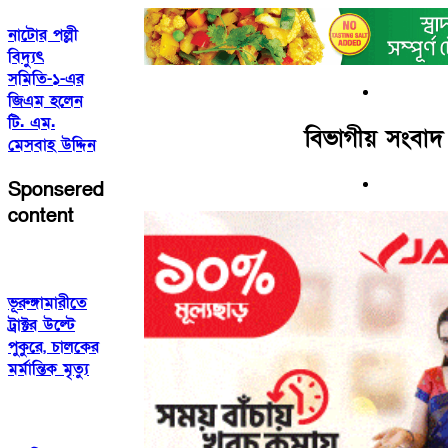
নাটোর পল্লী
বিদ্যুৎ
সমিতি-১-এর
জিএম হলেন
টি. এম.
বিভাগীয় সংবাদ
মেসবাহ উদ্দিন
Sponsered
content
ভূরুঙ্গামারীতে
ট্রাক্টর উল্টে
পুকুরে, চালকের
মর্মান্তিক মৃত্যু