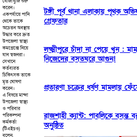
খোঁজাখুঁজি শুরু
করেন।
টঙ্গী পূর্ব থানা এলাকায় পৃথক অভ
একপর্যায়ে পানি
গ্রেফতার
থেকে তাকে
অচেতন অবস্থায়
উদ্ধার করে দ্রুত
উপজেলা স্বাস্থ্য
কমপ্লেক্সে নিয়ে
লক্ষ্মীপুরে চাঁদা না পেয়ে খুন : ম
যান স্বজনরা।
নিজেদের বসতঘরে আগুন!
সেখানে
কর্তব্যরত
চিকিৎসক তাকে
মৃত ঘোষণা
প্রতারণা চক্রের ধর্ষণ মামলায় ফ
করেন।
এ বিষয়ে মান্দা
উপজেলা স্বাস্থ্য
ও পরিবার
রাজশাহী ক্যান্ট: পাবলিকে বসন্ত
পরিকল্পনা
কর্মকর্তা
অনুষ্ঠিত
(টিএইচও)
বলেন,