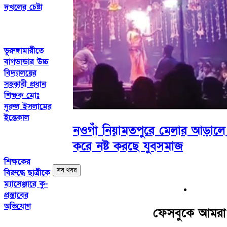
দখলের চেষ্টা
ভূরুঙ্গামারীতে
বাগভান্ডার উচ্চ
বিদ্যালয়ের
সহকারী প্রধান
শিক্ষক মোঃ
নুরুল ইসলামের
ইন্তেকাল
নওগাঁ নিয়ামতপুরে মেলার আড়ালে 
করে নষ্ট করছে যুবসমাজ
শিক্ষকের
সব খবর
বিরুদ্ধে ছাত্রীকে
ম্যাসেঞ্জারে কু-
প্রস্তাবের
অভিযোগ
ফেসবুকে আমরা