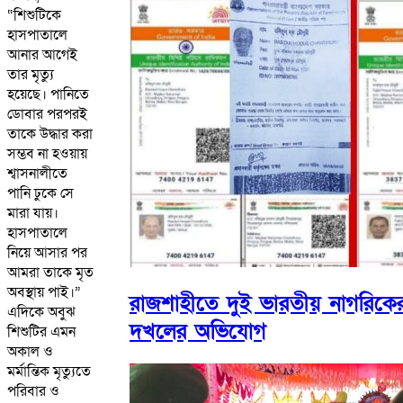
“শিশুটিকে
হাসপাতালে
আনার আগেই
তার মৃত্যু
হয়েছে। পানিতে
ডোবার পরপরই
তাকে উদ্ধার করা
সম্ভব না হওয়ায়
শ্বাসনালীতে
পানি ঢুকে সে
মারা যায়।
হাসপাতালে
নিয়ে আসার পর
আমরা তাকে মৃত
অবস্থায় পাই।”
রাজশাহীতে দুই ভারতীয় নাগরিকের
এদিকে অবুঝ
দখলের অভিযোগ
শিশুটির এমন
অকাল ও
মর্মান্তিক মৃত্যুতে
পরিবার ও