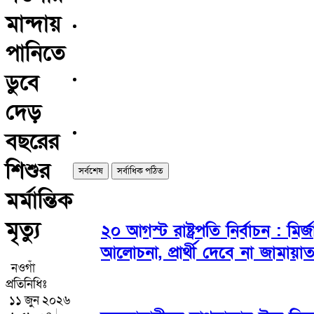
মান্দায়
পানিতে
ডুবে
দেড়
বছরের
শিশুর
সর্বশেষ
সর্বাধিক পঠিত
মর্মান্তিক
মৃত্যু
২০ আগস্ট রাষ্ট্রপতি নির্বাচন : মি
আলোচনা, প্রার্থী দেবে না জামায়া
নওগাঁ
প্রতিনিধিঃ
১১ জুন ২০২৬