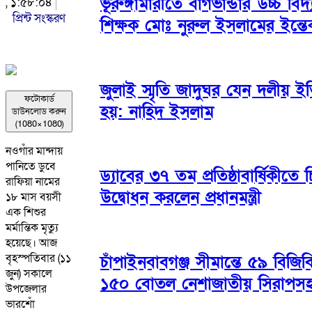
ভূরুঙ্গামারীতে বাগভান্ডার উচ্চ বিদ
, ১:৫৮:০৪
প্রিন্ট সংস্করণ
শিক্ষক মোঃ নুরুল ইসলামের ইন্তে
জুলাই স্মৃতি জাদুঘর যেন দলীয় ইত
ফটোকার্ড
হয়: নাহিদ ইসলাম
ডাউনলোড করুন
(1080×1080)
নওগাঁর মান্দায়
পানিতে ডুবে
ড্যাবের ৩৭ তম প্রতিষ্ঠাবার্ষিকী
রাফিয়া নামের
উদ্বোধন করলেন প্রধানমন্ত্রী
১৮ মাস বয়সী
এক শিশুর
মর্মান্তিক মৃত্যু
হয়েছে। আজ
বৃহস্পতিবার (১১
চাঁপাইনবাবগঞ্জ সীমান্তে ৫৯ বিজ
জুন) সকালে
১৫০ বোতল নেশাজাতীয় সিরাপস
উপজেলার
ভারশোঁ