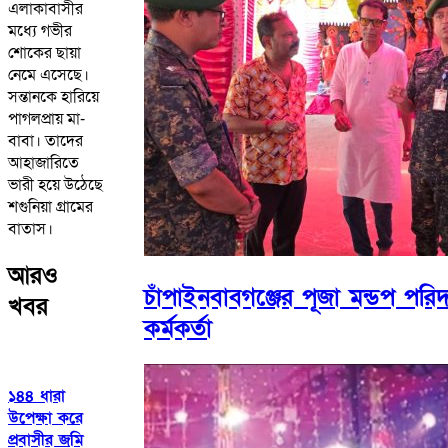
এলাকাবাসীর
মধ্যে গভীর
শোকের ছায়া
নেমে এসেছে।
সন্তানকে হারিয়ে
পাগলপ্রায় মা-
বাবা। তাদের
আহাজারিতে
ভারী হয়ে উঠেছে
শগুনিয়া গ্রামের
বাতাস।
আরও
চাঁপাইনবাবগঞ্জের পূজা মন্ডপ পর
খবর
কর্মকর্তা
১৪৪ ধারা
উপেক্ষা করে
প্রবাসীর জমি