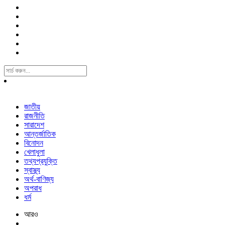
Search
For:
জাতীয়
রাজনীতি
সারাদেশ
আন্তর্জাতিক
বিনোদন
খেলাধুলা
তথ্যপ্রযুক্তি
স্বাস্থ্য
অর্থ-বাণিজ্য
অপরাধ
ধর্ম
আরও