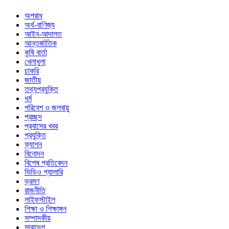
অপরাধ
অর্থ-বাণিজ্য
আইন-আদালত
আন্তর্জাতিক
কৃষি বার্তা
খেলাধুলা
চাকরি
জাতীয়
তথ্যপ্রযুক্তি
ধর্ম
পরিবেশ ও জলবায়ু
প্রচ্ছদ
প্রবাসের খবর
প্রযুক্তি
ফ্যাশন
বিনোদন
বিশেষ প্রতিবেদন
ভিডিও গ্যালারি
ভ্রমণ
রাজনীতি
লাইফস্টাইল
শিক্ষা ও শিক্ষাঙ্গন
সম্পাদকীয়
সারাদেশ