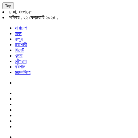
Top
ঢাকা, বাংলাদেশ
শনিবার , ২২ ফেব্রুয়ারি ২০২৫ ,
সারাদেশ
ঢাকা
রংপুর
রাজশাহী
সিলেট
খুলনা
চট্টগ্রাম
বরিশাল
ময়মনসিংহ