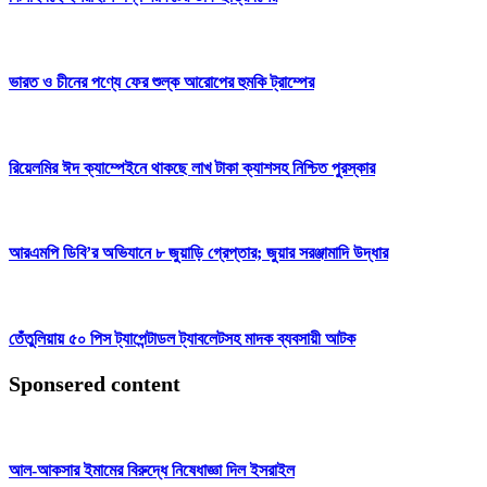
ভারত ও চীনের পণ্যে ফের শুল্ক আরোপের হুমকি ট্রাম্পের
রিয়েলমির ঈদ ক্যাম্পেইনে থাকছে লাখ টাকা ক্যাশসহ নিশ্চিত পুরস্কার
আরএমপি ডিবি’র অভিযানে ৮ জুয়াড়ি গ্রেপ্তার; জুয়ার সরঞ্জামাদি উদ্ধার
তেঁতুলিয়ায় ৫০ পিস ট্যাপেন্টাডল ট্যাবলেটসহ মাদক ব্যবসায়ী আটক
Sponsered content
আল-আকসার ইমামের বিরুদ্ধে নিষেধাজ্ঞা দিল ইসরাইল