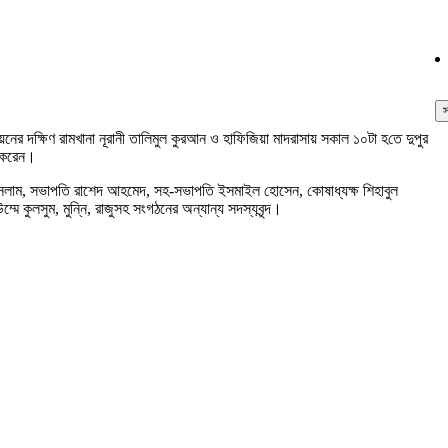
স
ের দক্ষিণ রামখানা নূরানী তালিমুল কুরআন ও হাফিজিয়া মাদরাসায় সকাল ১০টা হ‌তে দুপুর
ন করেন।
 ইসলাম, সভাপতি রাশেদ আহমেদ, সহ-সভাপতি ইসমাইল হোসেন, কোষাধ্যক্ষ শিহাবুল
মে কুলসুম, মুন্নি, রাজুসহ সংগঠনের অন্যান্য সদস্যবৃন্দ।