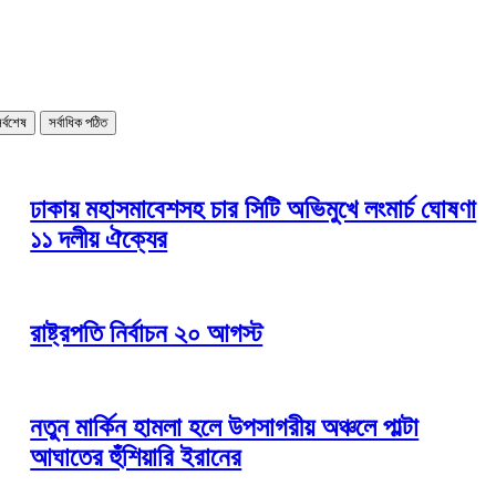
র্বশেষ
সর্বাধিক পঠিত
ঢাকায় মহাসমাবেশসহ চার সিটি অভিমুখে লংমার্চ ঘোষণা
১১ দলীয় ঐক্যের
রাষ্ট্রপতি নির্বাচন ২০ আগস্ট
নতুন মার্কিন হামলা হলে উপসাগরীয় অঞ্চলে পাল্টা
আঘাতের হুঁশিয়ারি ইরানের