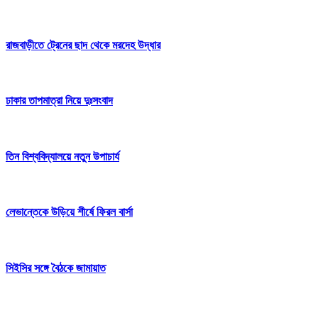
রাজবাড়ীতে ট্রেনের ছাদ থেকে মরদেহ উদ্ধার
ঢাকার তাপমাত্রা নিয়ে দুঃসংবাদ
তিন বিশ্ববিদ্যালয়ে নতুন উপাচার্য
লেভান্তেকে উড়িয়ে শীর্ষে ফিরল বার্সা
‎সিইসির সঙ্গে বৈঠকে জামায়াত