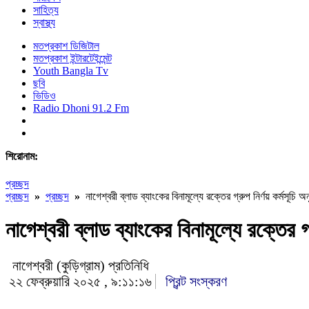
সাহিত্য
স্বাস্থ্য
মতপ্রকাশ ডিজিটাল
মতপ্রকাশ ইন্টারটেইন্মেন্ট
Youth Bangla Tv
ছবি
ভিডিও
Radio Dhoni 91.2 Fm
শিরোনাম:
প্রচ্ছদ
প্রচ্ছদ
»
প্রচ্ছদ
»
নাগেশ্বরী ব্লাড ব্যাংকের বিনামূল্যে রক্তের গ্রুপ নির্ণয় কর্মসূচি অনু
নাগেশ্বরী ব্লাড ব্যাংকের বিনামূল্যে রক্তের গ্র
নাগেশ্বরী (কুড়িগ্রাম) প্রতিনিধি
২২ ফেব্রুয়ারি ২০২৫ , ৯:১১:১৬
প্রিন্ট সংস্করণ