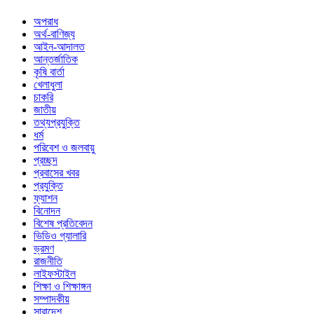
অপরাধ
অর্থ-বাণিজ্য
আইন-আদালত
আন্তর্জাতিক
কৃষি বার্তা
খেলাধুলা
চাকরি
জাতীয়
তথ্যপ্রযুক্তি
ধর্ম
পরিবেশ ও জলবায়ু
প্রচ্ছদ
প্রবাসের খবর
প্রযুক্তি
ফ্যাশন
বিনোদন
বিশেষ প্রতিবেদন
ভিডিও গ্যালারি
ভ্রমণ
রাজনীতি
লাইফস্টাইল
শিক্ষা ও শিক্ষাঙ্গন
সম্পাদকীয়
সারাদেশ