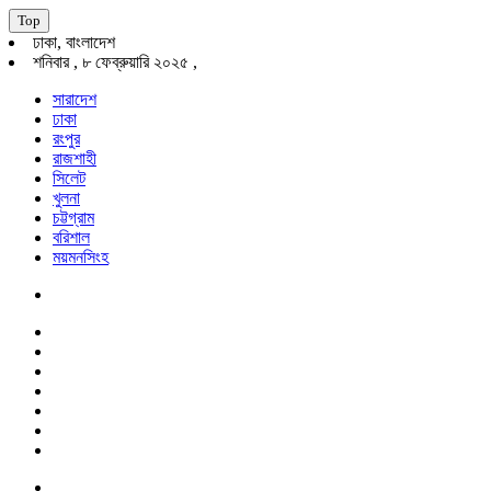
Top
ঢাকা, বাংলাদেশ
শনিবার , ৮ ফেব্রুয়ারি ২০২৫ ,
সারাদেশ
ঢাকা
রংপুর
রাজশাহী
সিলেট
খুলনা
চট্টগ্রাম
বরিশাল
ময়মনসিংহ