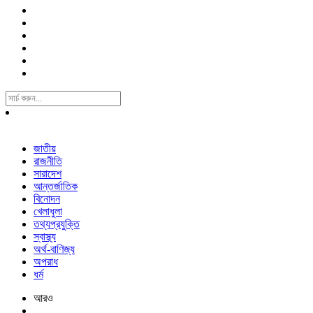
Search
For:
জাতীয়
রাজনীতি
সারাদেশ
আন্তর্জাতিক
বিনোদন
খেলাধুলা
তথ্যপ্রযুক্তি
স্বাস্থ্য
অর্থ-বাণিজ্য
অপরাধ
ধর্ম
আরও