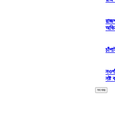
রাজশ
অভি
চাঁপ
নওগা
নষ্ট
সব খবর