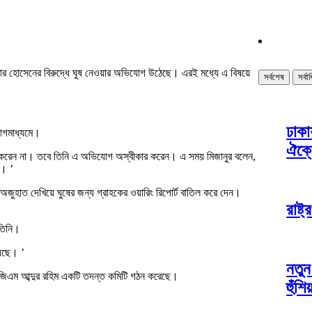
েলোয়ার হোসেনের বিরুদ্ধে ঘুষ নেওয়ার অভিযোগ উঠেছে। এরই মধ্যে এ বিষয়ে
সর্বশেষ
সর্ব
ঢাকা
োগমাধ্যমে।
ঐক্
 করেন না। তবে তিনি এ অভিযোগ অস্বীকার করেন। এ সময় মিজানুর বলেন,
া। ’
 অজুহাত দেখিয়ে ঘুষের জন্য গ্রাহকের ওয়ারিং রিপোর্ট বাতিল করে দেন।
রাষ্
 তিনি।
েছে। ’
নতুন
ডিজিএম আব্দুর রহিম একটি তদন্ত কমিটি গঠন করেছে।
হুঁশি