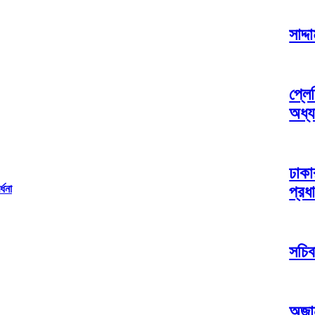
সাদ্
প্লে
অধ্য
ঢাকা
প্রধা
্ধনা
সচিব
অজান