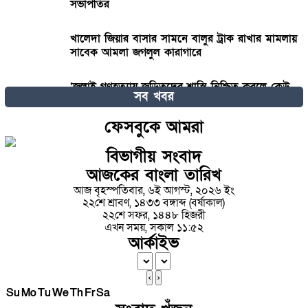
সভাপতির
খালেদা জিয়ার বাসার সামনে বালুর ট্রাক রাখার মামলায়
সাবেক আমলা জগলুল কারাগারে
‘জুলাই গণহত্যায় জড়িতদের শাস্তি নিশ্চিত করলে কেউ
সব খবর
রাষ্ট্রক্ষমতার অপব্যবহারের সাহস পাবে না’
ফেসবুকে আমরা
তারা বলে ডিসেম্বরে দেশে আসবে, আসেন দেখা হবে
রাজপথে: ভারপ্রাপ্ত রাষ্ট্রপতি
বিভাগীয় সংবাদ
আজকের বাংলা তারিখ
বিয়ের সাজে যে ৩ নতুনত্ব দেখা যাবে এ বছর
আজ বৃহস্পতিবার, ৬ই আগস্ট, ২০২৬ ইং
২২শে শ্রাবণ, ১৪৩৩ বঙ্গাব্দ (বর্ষাকাল)
২২শে সফর, ১৪৪৮ হিজরী
এখন সময়, সকাল ১১:৫২
টঙ্গী পূর্ব থানা এলাকায় পৃথক অভিযানে ৭ ডাকাত সদস্য
আর্কাইভ
গ্রেফতার
‹
›
লক্ষ্মীপুরে চাঁদা না পেয়ে খুন : মামলা থেকে বাঁচতে
Su
Mo
Tu
We
নিজেদের বসতঘরে আগুন!
Th
Fr
Sa