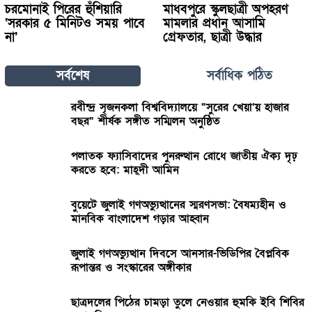
চরমোনাই পিরের হুঁশিয়ারি
মাধবপুরে স্কুলছাত্রী অপহরণ
‘সরকার ৫ মিনিটও সময় পাবে
মামলার প্রধান আসামি
না’
গ্রেফতার, ছাত্রী উদ্ধার
সর্বশেষ
সর্বাধিক পঠিত
রবীন্দ্র সৃজনকলা বিশ্ববিদ্যালয়ে “সুরের খেয়া’য় হাজার
বছর” শীর্ষক সঙ্গীত সম্মিলন অনুষ্ঠিত
পলাতক ফ্যাসিবাদের পুনরুত্থান রোধে জাতীয় ঐক্য দৃঢ়
করতে হবে: মাহ্দী আমিন
বুয়েটে জুলাই গণঅভ্যুত্থানের স্মরণসভা: বৈষম্যহীন ও
মানবিক বাংলাদেশ গড়ার আহ্বান
জুলাই গণঅভ্যুত্থান দিবসে আনসার-ভিডিপির বৈপ্লবিক
রূপান্তর ও সংস্কারের অঙ্গীকার
ছাত্রদলের পিঠের চামড়া তুলে নেওয়ার হুমকি ইবি শিবির