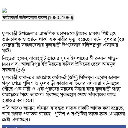
ফটোকার্ড ডাউনলোড করুন (1080×1080)
ফুলবাড়ী উপজেলার আঞ্চলিক মহাসড়কে ট্রাকের চাকায় পিষ্ট হয়ে
ভ্যানচালক ও ভ্যানে থাকা এক নারীর মৃত্যু হয়েছে। ঘটনা বুধবার (২৫
ফেব্রুয়ারি) সকালবেলায় ফুলবাড়ী উপজেলার বলিভদ্রপুর এলাকায়
ঘটে।
নিহতরা হলেন, বারাইহাট গ্রামের সুমন ইসলামের স্ত্রী রুমানা খাতুন
(২২) এবং আলাদিপুর ইউনিয়নের কফিল উদ্দিনের ছেলে আইনুল
সরকার (৫৩)।
ফুলবাড়ী থানা-এর ভারপ্রাপ্ত কর্মকর্তা (ওসি) সিদ্দিকুর রহমান জানান,
খবর পেয়ে পুলিশ ও ফুলবাড়ী ফায়ার সার্ভিসের সদস্যরা ঘটনাস্থলে
পৌঁছে এক নারী ও এক পুরুষের মরদেহ উদ্ধার করে ফুলবাড়ী স্বাস্থ্য
কমপ্লেক্সে নিয়ে আসেন। মরদেহ সুরতহাল শেষে পরিবারের কাছে
হস্তান্তর করা হবে।
ওসি আরও জানান, ঘটনায় ব্যবহৃত ঘাতক ট্রাকটি আটক করা হয়েছে,
তবে চালক পলাতক রয়েছে। পুলিশ ও সংশ্লিষ্টরা তাকে দ্রুত গ্রেপ্তারের
চেষ্টা চালাচ্ছেন।