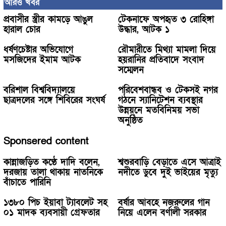
আরও খবর
প্রবাসীর স্ত্রীর কামড়ে আঙুল
টেকনাফে অপহৃত ৩ রোহিঙ্গা
হারাল চোর
উদ্ধার, আটক ১
ধর্ষণচেষ্টার অভিযোগে
রৌমারীতে মিথ্যা মামলা দিয়ে
মসজিদের ইমাম আটক
হয়রানির প্রতিবাদে সংবাদ
সম্মেলন
বরিশাল বিশ্ববিদ্যালয়ে
পরিবেশবান্ধব ও টেকসই নগর
ছাত্রদলের সঙ্গে শিবিরের সংঘর্ষ
গঠনে স্যানিটেশন ব্যবস্থার
উন্নয়নে মতবিনিময় সভা
অনুষ্ঠিত
Sponsered content
কান্নাজড়িত কণ্ঠে দাদি বলেন,
শ্বশুরবাড়ি বেড়াতে এসে আত্রাই
দরজায় তালা থাকায় নাতনিকে
নদীতে ডুবে দুই ভাইয়ের মৃত্যু
বাঁচাতে পারিনি
১৩৮০ পিচ ইয়াবা ট্যাবলেট সহ
বর্ষার আবহে নজরুলের গান
০১ মাদক ব্যবসায়ী গ্রেফতার
নিয়ে এলেন বর্ণালী সরকার