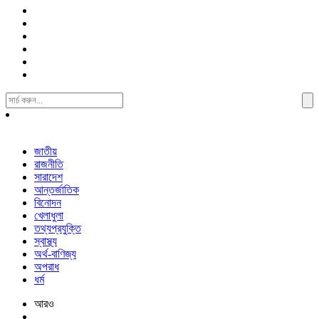
Search
For:
জাতীয়
রাজনীতি
সারাদেশ
আন্তর্জাতিক
বিনোদন
খেলাধুলা
তথ্যপ্রযুক্তি
স্বাস্থ্য
অর্থ-বাণিজ্য
অপরাধ
ধর্ম
আরও