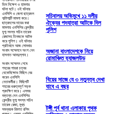
ডিম নিক্ষেপ ও হামলার
ঘটনা ঘটে। ওই ঘটনায়
এনসিপি ও জেলা ছাত্রদল
সচিবালয় অভিমুখে ১১ দলীয়
পাল্টাপাল্টি মামলা করে।
ঐক্যের পদযাত্রা আটকে দিল
ছাত্রদলের দায়ের করা
মামলায় এনসিপির কেন্দ্রীয়
পুলিশ
যুগ্ম সদস্য সচিব তারেক
রেজাসহ তিনজকে আটক
করে পুলিশ। ওই ঘটনার
প্রতিবাদে আজ সোমবার
অজানা বাংলাদেশকে নিয়ে
সংবাদ সম্মেলনে অংশ নেন
হাসনাত আবদুল্লাহ।
রোমাঞ্চিত হ্যাজলউড
সংবাদ সম্মেলন শেষে
শহরের পায়রা চত্বর
থেকেবিক্ষোভ মিছিল বের
করেন এনসিপি
বিয়ের সাজে যে ৩ নতুনত্ব দেখা
নেতাকর্মীরা। মিছিলটি
যাবে এ বছর
শহরের গুরুত্বপূর্ণ সড়ক
প্রদক্ষিণ করে। এসময়
বক্তব্য দেন এনসিপির
কেন্দ্রীয় যুগ্ম সদস্য সচিব
তারেক রেজা, মূখ্য
টঙ্গী পূর্ব থানা এলাকায় পৃথক
সমন্বয়ক রিফাত রশিদ
প্রমুখ। এসময় এনসিপির