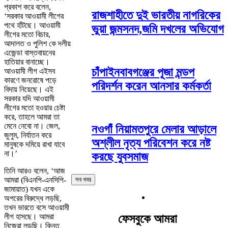
প্রকাশ করে বলেন,
রাজশাহীতে দুই ভারতীয় নাগরিকের
‘সরকার আওয়ামী লীগের
পথে হাঁটছে। আওয়ামী
ভুয়া জন্মসনদ,জমি দখলের অভিযোগ
লীগের মতো বিচার,
আদালত ও পুলিশ কে দলীয়
এজেন্ডা বাস্তবায়নের
হাতিয়ার বানাচ্ছে।
চাঁপাইনবাবগঞ্জের পূজা মন্ডপ
আওয়ামী লীগ এইসব
কারণে জনরোষে পড়ে
পরিদর্শন করেন আনসার কর্মকর্তা
বিদায় নিয়েছে। এই
সরকার যদি আওয়ামী
লীগের মতো হওয়ার চেষ্টা
করে, তাহলে আমরা তা
মেনে নেবো না। জেল,
নওগাঁ নিয়ামতপুরে মেলার আড়ালে
জুলুম, নির্যাতন করে
অশ্লীল নৃত্য পরিবেশন করে নষ্ট
মানুষকে দমিয়ে রাখা যাবে
না।’
করছে যুবসমাজ
তিনি আরও বলেন, ‘আজ
আমরা (বিএনপি-এনসিপি-
সব খবর
জামায়াত) যখন একে
অপরের বিরুদ্ধে লড়ছি,
তখন ভারতে বসে আওয়ামী
লীগ হাসছে। আমরা
ফেসবুকে আমরা
নিজেরা লড়ছি। কিন্তু