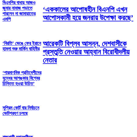
বিএনপির বাধায় আজও
জুমার নামাজ পড়াতে
‘এককালের আপোষহীন বিএনপি এখন
পারলেন না জামায়াতের
আপোসকামী হয়ে জনরায় উপেক্ষা করছে’
এমপি
আরেকটি বিপ্লব আসন্ন, দেশবাসীকে
‘বিরতি’ ভেঙে ফের ইরানে
হামলা শুরু মার্কিন বাহিনীর
প্রস্তুতি নেওয়ার আহ্বান বিরোধীদলীয়
নেতার
‘পারমাণবিক প্রতিবেশীদের
যুদ্ধের আশঙ্কায় বিশ্বের
চিন্তিত হওয়া উচিত’
সুপ্রিম কোর্ট বার নির্বাচনে
ভোটগ্রহণ চলছে