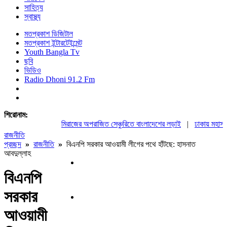
সাহিত্য
স্বাস্থ্য
মতপ্রকাশ ডিজিটাল
মতপ্রকাশ ইন্টারটেইন্মেন্ট
Youth Bangla Tv
ছবি
ভিডিও
Radio Dhoni 91.2 Fm
শিরোনাম:
মিরাজের অপরাজিত সেঞ্চুরিতে বাংলাদেশের লড়াই
|
ঢাকায় মহাসমাবে
রাজনীতি
প্রচ্ছদ
»
রাজনীতি
»
বিএনপি সরকার আওয়ামী লীগের পথে হাঁটছে: হাসনাত
আবদুল্লাহ
বিএনপি
সরকার
আওয়ামী