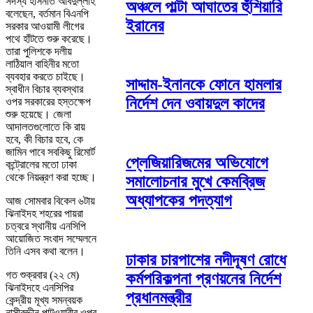
সদস্য হাসনাত আবদুল্লাহ
অঞ্চলে পাল্টা আঘাতের হুঁশিয়ারি
বলেছেন, বর্তমান বিএনপি
ইরানের
সরকার আওয়ামী লীগের
পথে হাঁটতে শুরু করেছে।
তারা পুলিশকে দলীয়
লাঠিয়াল বাহিনীর মতো
ব্যবহার করতে চাইছে।
সাদ্দাম-ইনানকে ফোনে হামলার
স্বাধীন বিচার ব্যবস্থার
নির্দেশ দেন ওবায়দুল কাদের
ওপর সরকারের হস্তক্ষেপ
শুরু হয়েছে। জেলা
আদালতগুলোতে কি রায়
হবে, কী বিচার হবে, কে
জামিন পাবে সবকিছু রিমোর্ট
প্লেজিয়ারিজমের অভিযোগে
কন্ট্রোলের মতো ঢাকা
থেকে নিয়ন্ত্রণ করা হচ্ছে।
সমালোচনার মুখে কেমব্রিজ
অধ্যাপকের পদত্যাগ
আজ সোমবার বিকেল ৬টায়
ঝিনাইদহ শহরের পায়রা
চত্বরে স্থানীয় এনসিপি
আয়োজিত সংবাদ সম্মেলনে
তিনি এসব কথা বলেন।
ঢাকার চারপাশের নদীদূষণ রোধে
গত শুক্রবার (২২ মে)
কর্মপরিকল্পনা প্রণয়নের নির্দেশ
ঝিনাইদহে এনসিপির
প্রধানমন্ত্রীর
কেন্দ্রীয় মূখ্য সমন্বয়ক
নাসীরুদ্দীন পাটওয়ারীর ওপর