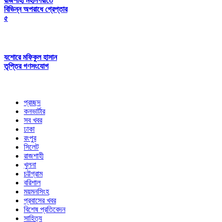
রাজশাহী মহানগরীতে
বিভিন্ন অপরাধে গ্রেপ্তার
৫
যশোরে মফিকুল হাসান
তৃপ্তির গণসংযোগ
প্রচ্ছদ
কনভার্টার
সব খবর
ঢাকা
রংপুর
সিলেট
রাজশাহী
খুলনা
চট্টগ্রাম
বরিশাল
ময়মনসিংহ
প্রবাসের খবর
বিশেষ প্রতিবেদন
সাহিত্য