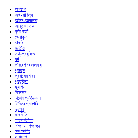
অপরাধ
অর্থ-বাণিজ্য
আইন-আদালত
আন্তর্জাতিক
কৃষি বার্তা
খেলাধুলা
চাকরি
জাতীয়
তথ্যপ্রযুক্তি
ধর্ম
পরিবেশ ও জলবায়ু
প্রচ্ছদ
প্রবাসের খবর
প্রযুক্তি
ফ্যাশন
বিনোদন
বিশেষ প্রতিবেদন
ভিডিও গ্যালারি
ভ্রমণ
রাজনীতি
লাইফস্টাইল
শিক্ষা ও শিক্ষাঙ্গন
সম্পাদকীয়
সারাদেশ