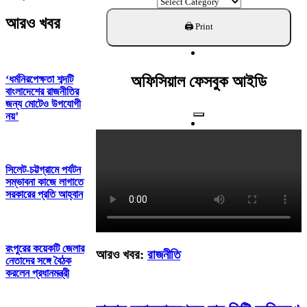
ক্যাটাগরি
খুঁজুন
আরও খবর
অফিসিয়াল ফেসবুক আইডি
‘ধর্মনিরপেক্ষতা শব্দটি
বাংলাদেশের রাজনীতির
জন্য মোটেও উপযোগী
নয়’
সিলেট-চট্টগ্রামে পর্যটন
সম্ভাবনা কাজে লাগাতে
সরকারের প্রতি আহ্বান
রংপুরের কয়েকটি জেলার
আরও খবর:
রাজনীতি
নেতাদের সঙ্গে বৈঠক
করলেন প্রধানমন্ত্রী