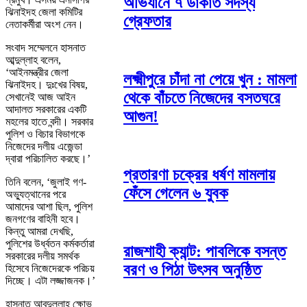
অভিযানে ৭ ডাকাত সদস্য
ঝিনাইদহ জেলা কমিটির
গ্রেফতার
নেতাকর্মীরা অংশ নেন।
সংবাদ সম্মেলনে হাসনাত
আব্দুল্লাহ বলেন,
‘আইনমন্ত্রীর জেলা
লক্ষ্মীপুরে চাঁদা না পেয়ে খুন : মামলা
ঝিনাইদহ। দুঃখের বিষয়,
থেকে বাঁচতে নিজেদের বসতঘরে
সেখানেই আজ আইন
আদালত সরকারের একটি
আগুন!
মহলের হাতে বন্দী। সরকার
পুলিশ ও বিচার বিভাগকে
নিজেদের দলীয় এজেন্ডা
দ্বারা পরিচালিত করছে।’
প্রতারণা চক্রের ধর্ষণ মামলায়
তিনি বলেন, ‘জুলাই গণ-
ফেঁসে গেলেন ৬ যুবক
অভ্যুত্থানের পরে
আমাদের আশা ছিল, পুলিশ
জনগণের বাহিনী হবে।
কিন্তু আমরা দেখছি,
পুলিশের উর্ধ্বতন কর্মকর্তারা
রাজশাহী ক্যান্ট: পাবলিকে বসন্ত
সরকারের দলীয় সমর্থক
বরণ ও পিঠা উৎসব অনুষ্ঠিত
হিসেবে নিজেদেরকে পরিচয়
দিচ্ছে। এটা লজ্জাজনক।’
হাসনাত আবদুল্লাহ ক্ষোভ