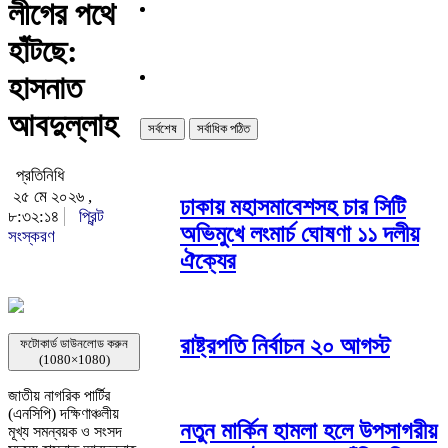
লীগের পথে
হাঁটছে:
হাসনাত
আবদুল্লাহ
সর্বশেষ
সর্বাধিক পঠিত
প্রতিনিধি
২৫ মে ২০২৬ ,
ঢাকায় মহাসমাবেশসহ চার সিটি
৮:৩২:১৪
প্রিন্ট
অভিমুখে লংমার্চ ঘোষণা ১১ দলীয়
সংস্করণ
ঐক্যের
রাষ্ট্রপতি নির্বাচন ২০ আগস্ট
ফটোকার্ড ডাউনলোড করুন
(1080×1080)
জাতীয় নাগরিক পার্টির
(এনসিপি) দক্ষিণাঞ্চলীয়
নতুন মার্কিন হামলা হলে উপসাগরীয়
মূখ্য সমন্বয়ক ও সংসদ