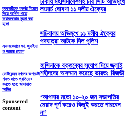
ঢাকায় মহাসমাবেশসহ চার সিটি অভিমুখে
লংমার্চ ঘোষণা ১১ দলীয় ঐক্যের
ব্যবসায়ীকে গভর্নর নিয়োগ
দিয়ে আর্থিক খাতে
অরাজকতার সূচনা করা
হলো
সচিবালয় অভিমুখে ১১ দলীয় ঐক্যের
পদযাত্রা আটকে দিল পুলিশ
এভারকেয়ারে ডা. জুবাইদা
ও জায়মা রহমান
হাসিনাকে বক্তব্যের সুযোগ দিয়ে জুলাই
শহীদদের অসম্মান করেছে ভারত: রিজভী
ভোটকেন্দ্র দখলের অপচেষ্টা
শক্ত হাতে প্রতিরোধ
করতে হবে: জামায়াত
আমির
‘আপনার মতো ১০-২০ জন সভাপতির
Sponsered
মেয়াদ পূর্ণ করেও কিছুই করতে পারবেন
content
না’