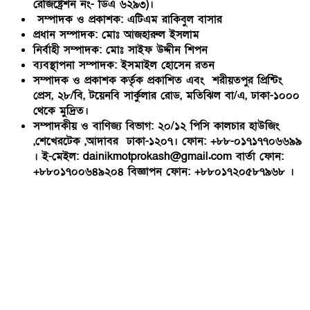
রেজিষ্ট্রেশন নং- ডিএ ৬২৯৩)।
সম্পাদক ও প্রকাশক: এটিএম রাকিবুল বাসার
প্রধান সম্পাদক: মোঃ আজহারুল ইসলাম
নির্বাহী সম্পাদক: মোঃ সাইফ উদ্দীন শিপন
ব্যবস্থাপনা সম্পাদক: ইসমাইল হোসেন রতন
সম্পাদক ও প্রকাশক কর্তৃক প্রকাশিত এবং শরীয়তপুর প্রিন্টিং
প্রেস, ২৮/বি, টয়েনবি সার্কুলার রোড, মতিঝিল বা/এ, ঢাকা-১০০০
থেকে মুদ্রিত।
সম্পাদকীয় ও বাণিজ্য বিভাগ: ২০/১২ পিসি কালচার হাউজিং
,শেখেরটেক ,আদাবর ঢাকা-১২০৭। ফোন: +৮৮-০১৭১৭৭০৬৬৯৯
। ই-মেইল: dainikmotprokash@gmail.com বার্তা ফোন:
+৮৮০১৭০০৬৪৯২০৪ বিজ্ঞাপন ফোন: +৮৮০১৭২০৫৮৭৯৬৮ ।