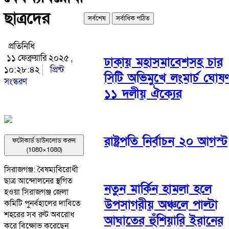
ছাত্রদের
সর্বশেষ
সর্বাধিক পঠিত
প্রতিনিধি
১১ ফেব্রুয়ারি ২০২৫ ,
ঢাকায় মহাসমাবেশসহ চার
১০:২৮:৪২
প্রিন্ট
সিটি অভিমুখে লংমার্চ ঘোষ
সংস্করণ
১১ দলীয় ঐক্যের
রাষ্ট্রপতি নির্বাচন ২০ আগস্ট
ফটোকার্ড ডাউনলোড করুন
(1080×1080)
সিরাজগঞ্জ: বৈষম্যবিরোধী
ছাত্র আন্দোলনের স্থগিত
নতুন মার্কিন হামলা হলে
হওয়া সিরাজগঞ্জ জেলা
উপসাগরীয় অঞ্চলে পাল্টা
কমিটি পুনর্বহালের দাবিতে
শহরের সব রুট অবরোধ
আঘাতের হুঁশিয়ারি ইরানের
করে বিক্ষোভ করেছেন