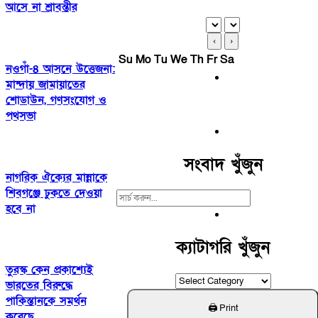
আসে না শ্রাবন্তীর
‹
›
Su
Mo
Tu
We
Th
Fr
Sa
নওগাঁ-৪ আসনে উত্তেজনা:
মান্দায় জামায়াতের
শোডাউন, গণসংযোগ ও
পথসভা
সংবাদ খুঁজুন
নাগরিক ঐক্যের মান্নাকে
শিবগঞ্জে ঢুকতে দেওয়া
Search
হবে না
For:
ক্যাটাগরি খুঁজুন
তুরস্ক কেন প্রকাশ্যেই
ক্যাটাগরি
ভারতের বিরুদ্ধে
খুঁজুন
পাকিস্তানকে সমর্থন
করেছে