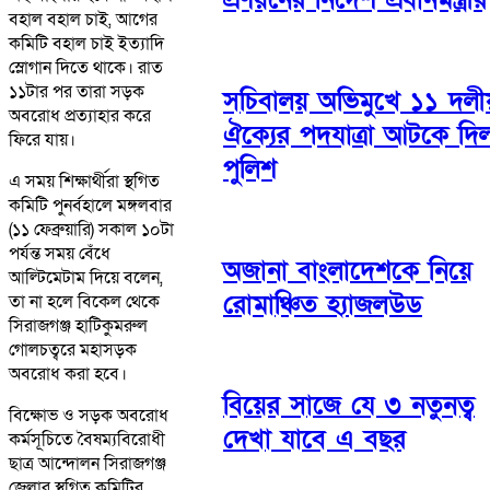
বহাল বহাল চাই, আগের
কমিটি বহাল চাই ইত্যাদি
স্লোগান দিতে থাকে। রাত
১১টার পর তারা সড়ক
সচিবালয় অভিমুখে ১১ দলীয
অবরোধ প্রত্যাহার করে
ঐক্যের পদযাত্রা আটকে দি
ফিরে যায়।
পুলিশ
এ সময় শিক্ষার্থীরা স্থগিত
কমিটি পুনর্বহালে মঙ্গলবার
(১১ ফেব্রুয়ারি) সকাল ১০টা
পর্যন্ত সময় বেঁধে
অজানা বাংলাদেশকে নিয়ে
আল্টিমেটাম দিয়ে বলেন,
রোমাঞ্চিত হ্যাজলউড
তা না হলে বিকেল থেকে
সিরাজগঞ্জ হাটিকুমরুল
গোলচত্বরে মহাসড়ক
অবরোধ করা হবে।
বিয়ের সাজে যে ৩ নতুনত্ব
বিক্ষোভ ও সড়ক অবরোধ
দেখা যাবে এ বছর
কর্মসূচিতে বৈষম্যবিরোধী
ছাত্র আন্দোলন সিরাজগঞ্জ
জেলার স্থগিত কমিটির