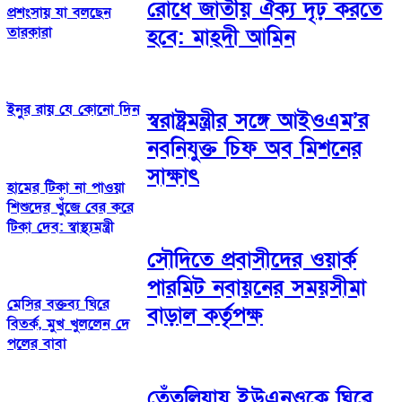
রোধে জাতীয় ঐক্য দৃঢ় করতে
প্রশংসায় যা বলছেন
তারকারা
হবে: মাহ্দী আমিন
ইনুর রায় যে কোনো দিন
স্বরাষ্ট্রমন্ত্রীর সঙ্গে আইওএম’র
নবনিযুক্ত চিফ অব মিশনের
সাক্ষাৎ
হামের টিকা না পাওয়া
শিশুদের খুঁজে বের করে
টিকা দেব: স্বাস্থ্যমন্ত্রী
সৌদিতে প্রবাসীদের ওয়ার্ক
পারমিট নবায়নের সময়সীমা
মেসির বক্তব্য ঘিরে
বাড়াল কর্তৃপক্ষ
বিতর্ক, মুখ খুললেন দে
পলের বাবা
তেঁতুলিয়ায় ইউএনওকে ঘিরে