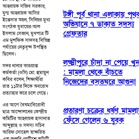
আহ্বায়ক সজিব সরকার,
যুগ্ম আহ্বায়ক আসির
টঙ্গী পূর্ব থানা এলাকায় পৃথ
ইন্তেসার অয়ন, সিনিয়র মুখ্য
অভিযানে ৭ ডাকাত সদস্য
সংগঠক যুবায়ের-আল
গ্রেফতার
ইসলাম সেজান, মুখপাত্র টি
এম মুশফিক সাদসহ বিভিন্ন
পর্যায়ের নেতৃবৃন্দ উপস্থিত
ছিলেন।
লক্ষ্মীপুরে চাঁদা না পেয়ে খু
সদর থানার ভারপ্রাপ্ত
: মামলা থেকে বাঁচতে
কর্মকর্তা (ওসি) মো. হুমায়ুন
কবির বলেন, শিক্ষার্থীরা
নিজেদের বসতঘরে আগুন!
রাত ১১টার দিকে অবরোধ
প্রত্যাহার করে চলে গেছে।
এর আগে বৈষম্যবিরোধী
প্রতারণা চক্রের ধর্ষণ মামলা
ছাত্র আন্দোলনের কেন্দ্রীয়
কমিটির আহ্বায়ক হাসানাত
ফেঁসে গেলেন ৬ যুবক
আব্দুল্লাহ ও সদস্য সচিব
আরিফ সোহেল স্বাক্ষরিত
এক জরুরি নোটিশে কমিটি