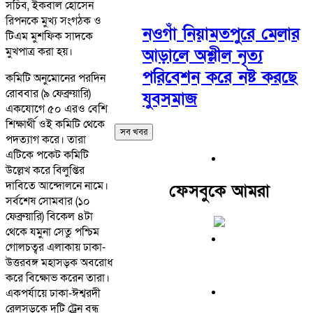
সচিব, ইকবাল হোসেন
রিপনকে মুখ্য সংগঠক ও
নওগাঁ নিয়ামতপুরে মেলার
টিএম মুশফিক সাদকে
মুখপাত্র করা হয়।
আড়ালে অশ্লীল নৃত্য
পরিবেশন করে নষ্ট করছে
কমিটি অনুমোনের পরদিন
রোববার (৯ ফেব্রুয়ারি)
যুবসমাজ
একযোগে ৫০ এরও বেশি
শিক্ষার্থী ওই কমিটি থেকে
সব খবর
পদত্যাগ করে। তারা
এটিকে পকেট কমিটি
উল্লেখ করে বিলুপ্তির
দাবিতে আন্দোলনে নামে।
ফেসবুকে আমরা
সর্বশেষ সোমবার (১০
ফেব্রুয়ারি) বিকেল ৪টা
থেকে যমুনা সেতু পশ্চিম
গোলচত্বর এলাকায় ঢাকা-
উত্তরবঙ্গ মহাসড়ক অবরোধ
করে বিক্ষোভ করেন তারা।
একপর্যায়ে ঢাকা-ঈশ্বরদী
রেলসড়কে দুটি ট্রেন বন্ধ