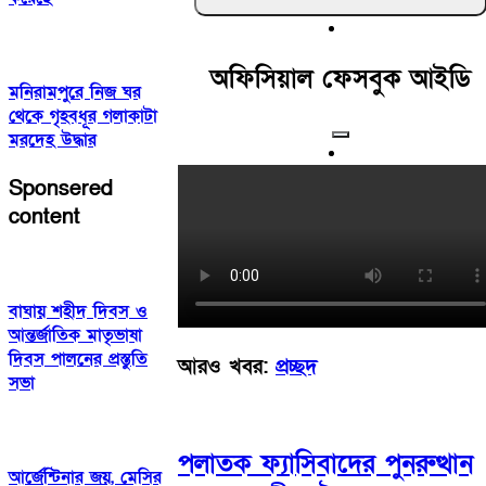
অফিসিয়াল ফেসবুক আইডি
মনিরামপুরে নিজ ঘর
থেকে গৃহবধূর গলাকাটা
মরদেহ উদ্ধার
Sponsered
content
বাঘায় শহীদ দিবস ও
আন্তর্জাতিক মাতৃভাষা
দিবস পালনের প্রস্তুতি
আরও খবর:
প্রচ্ছদ
সভা
পলাতক ফ্যাসিবাদের পুনরুত্থান
আর্জেন্টিনার জয়, মেসির