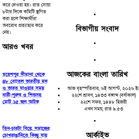
করে দেওয়া হয়। রাত সোয়া
৮টার দিকে কমিটি স্থগিত
করা হলে শিক্ষার্থীরা
অবরোধ প্রত্যাহার করে
বিভাগীয় সংবাদ
নেয়।
আরও খবর
আজকের বাংলা তারিখ
মহেশপুর সীমানা থেকে
৪৮ বাোতল ভারতীয় মদ
ও ভারত যাওয়ার সময়
আজ বৃহস্পতিবার, ৬ই আগস্ট, ২০২৬ ই
নারী-পুরুষ ও শিশুসহ
২২শে শ্রাবণ, ১৪৩৩ বঙ্গাব্দ (বর্ষাকাল)
মোট ১৫ জন আটক
২২শে সফর, ১৪৪৮ হিজরী
এখন সময়, রাত ৯:৫৩
তিন-চারটা বিয়ে, সমাজের
আর্কাইভ
চোখরাঙানিতে কিচ্ছু যায়