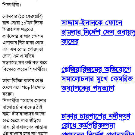
শিক্ষার্থীরা।
সোমবার (১০ ফেব্রুয়ারি)
সাদ্দাম-ইনানকে ফোনে
রাত সোয়া ১০টার দিকে
সিরাজগঞ্জ শহরের
হামলার নির্দেশ দেন ওবায়দ
প্রাণকেন্দ্র বাজার স্টেশন
কাদের
এলাকায় নিউ ঢাকা রোড,
এস এস রোড, পৌরসভা
রোড, এম এ মতিন
সড়কসহ সব রুট বন্ধ করে
প্লেজিয়ারিজমের অভিযোগে
বিক্ষোভ করেন শিক্ষার্থীরা।
সমালোচনার মুখে কেমব্রিজ
তারা বিভিন্ন রাস্তায় বেঞ্চ
অধ্যাপকের পদত্যাগ
ফেলে বসে পড়ে বিক্ষোভ
করেন।
শিক্ষার্থীরা “আমার সোনার
বাংলায় চাঁদাবাজের ঠাঁই
নাই” চাঁদাবাজদের কালো
ঢাকার চারপাশের নদীদূষণ
হাত ভেঙে দাও গুঁড়িয়ে
রোধে কর্মপরিকল্পনা
দাও, চাঁদাবাজদের আস্তানা
প্রণয়নের নির্দেশ প্রধানমন্ত্রীর
এই বাংলায় হবে না” বহাল