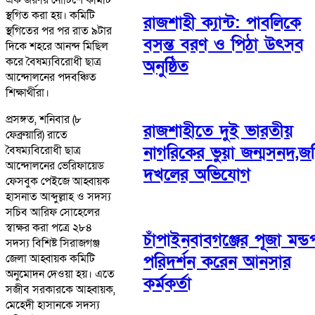
স্থগিত করা হয়। কমিটি
রাজশাহী ক্যান্ট: পাবলিকে
স্থগিতের পর পর রাত ৯টার
বসন্ত বরণ ও পিঠা উৎসব
দিকে শহরে আনন্দ মিছিল
করে বৈষম্যবিরোধী ছাত্র
অনুষ্ঠিত
আন্দোলনের পদবঞ্চিত
শিক্ষার্থীরা।
প্রসঙ্গত, শনিবার (৮
রাজশাহীতে দুই ভারতীয়
ফেব্রুয়ারি) রাতে
নাগরিকের ভুয়া জন্মসনদ,জ
বৈষম্যবিরোধী ছাত্র
আন্দোলনের ভেরিফায়েড
দখলের অভিযোগ
ফেসবুক পেইজে আহ্বায়ক
হাসনাত আব্দুল্লাহ ও সদস্য
সচিব আরিফ সোহেলের
স্বাক্ষর করা পত্রে ২৮৪
চাঁপাইনবাবগঞ্জের পূজা মন্ড
সদস্য বিশিষ্ট সিরাজগঞ্জ
জেলা আহ্বায়ক কমিটি
পরিদর্শন করেন আনসার
অনুমোদন দেওয়া হয়। এতে
কর্মকর্তা
সজীব সরকারকে আহ্বায়ক,
মেহেদী হাসানকে সদস্য