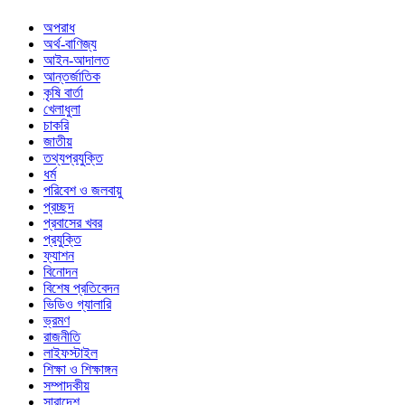
অপরাধ
অর্থ-বাণিজ্য
আইন-আদালত
আন্তর্জাতিক
কৃষি বার্তা
খেলাধুলা
চাকরি
জাতীয়
তথ্যপ্রযুক্তি
ধর্ম
পরিবেশ ও জলবায়ু
প্রচ্ছদ
প্রবাসের খবর
প্রযুক্তি
ফ্যাশন
বিনোদন
বিশেষ প্রতিবেদন
ভিডিও গ্যালারি
ভ্রমণ
রাজনীতি
লাইফস্টাইল
শিক্ষা ও শিক্ষাঙ্গন
সম্পাদকীয়
সারাদেশ