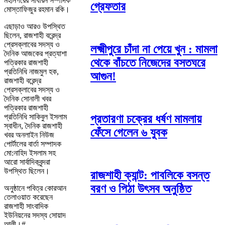
মহানগরের সাধারন সম্পাদক
গ্রেফতার
মোস্তাফিজুর রহমান রকি।
এছাড়াও আরও উপস্থিত
ছিলেন, রাজশাহী বরেন্দ্র
প্রেসক্লাবের সদস্য ও
লক্ষ্মীপুরে চাঁদা না পেয়ে খুন : মামলা
দৈনিক আজকের প্রত্যাশা
থেকে বাঁচতে নিজেদের বসতঘরে
পত্রিকার রাজশাহী
প্রতিনিধি নাজমুল হক,
আগুন!
রাজশাহী বরেন্দ্র
প্রেসক্লাবের সদস্য ও
দৈনিক সোনালী খবর
পত্রিকার রাজশাহী
প্রতারণা চক্রের ধর্ষণ মামলায়
প্রতিনিধি সাকিবুল ইসলাম
স্বাধীন, দৈনিক রাজশাহী
ফেঁসে গেলেন ৬ যুবক
খবর অনলাইন নিউজ
পোর্টালের বার্তা সম্পাদক
মো:নাহিদ ইসলাম সহ
আরো সার্বাদিকবৃন্দরা
উপস্থিত ছিলেন।
রাজশাহী ক্যান্ট: পাবলিকে বসন্ত
বরণ ও পিঠা উৎসব অনুষ্ঠিত
অনুষ্ঠানে পবিত্র কোরআন
তেলাওয়াত করেছেন
রাজশাহী সাংবাদিক
ইউনিয়নের সদস্য সোয়াদ
আলী।#