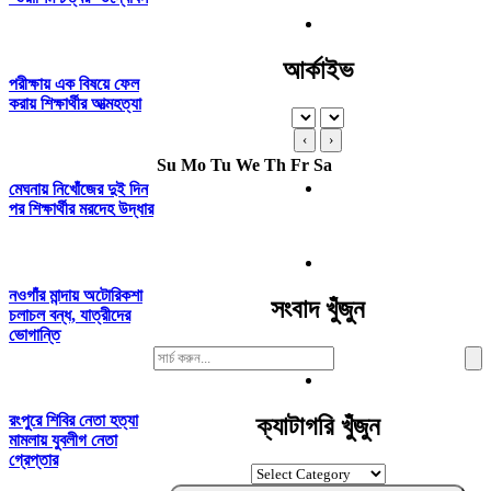
আর্কাইভ
পরীক্ষায় এক বিষয়ে ফেল
করায় শিক্ষার্থীর আত্মহত্যা
‹
›
Su
Mo
Tu
We
Th
Fr
Sa
মেঘনায় নিখোঁজের দুই দিন
পর শিক্ষার্থীর মরদেহ উদ্ধার
নওগাঁর মান্দায় অটোরিকশা
সংবাদ খুঁজুন
চলাচল বন্ধ, যাত্রীদের
ভোগান্তি
Search
For:
রংপুরে শিবির নেতা হত্যা
ক্যাটাগরি খুঁজুন
মামলায় যুবলীগ নেতা
গ্রেপ্তার
ক্যাটাগরি