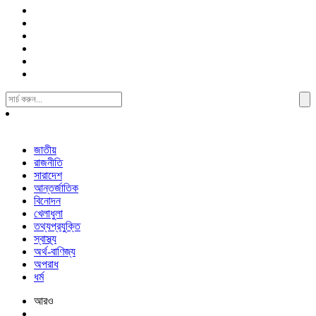
Search
For:
জাতীয়
রাজনীতি
সারাদেশ
আন্তর্জাতিক
বিনোদন
খেলাধুলা
তথ্যপ্রযুক্তি
স্বাস্থ্য
অর্থ-বাণিজ্য
অপরাধ
ধর্ম
আরও