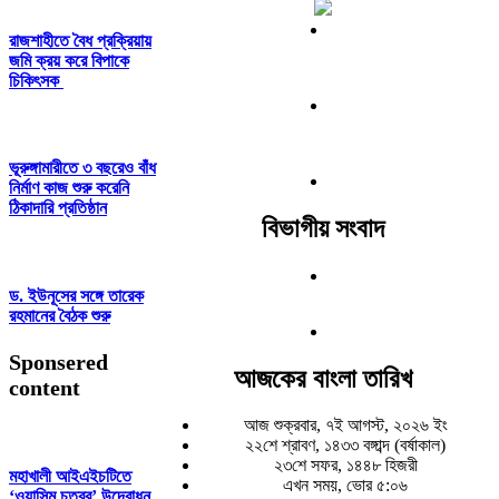
রাজশাহীতে বৈধ প্রক্রিয়ায়
জমি ক্রয় করে বিপাকে
চিকিৎসক
ভূরুঙ্গামারীতে ৩ বছরেও বাঁধ
নির্মাণ কাজ শুরু করেনি
ঠিকাদারি প্রতিষ্ঠান
বিভাগীয় সংবাদ
ড. ইউনূসের সঙ্গে তারেক
রহমানের বৈঠক শুরু
Sponsered
আজকের বাংলা তারিখ
content
আজ শুক্রবার, ৭ই আগস্ট, ২০২৬ ইং
২২শে শ্রাবণ, ১৪৩৩ বঙ্গাব্দ (বর্ষাকাল)
২৩শে সফর, ১৪৪৮ হিজরী
মহাখালী আইএইচটিতে
এখন সময়, ভোর ৫:০৬
‘ওয়াসিম চত্বর’ উদ্বোধন