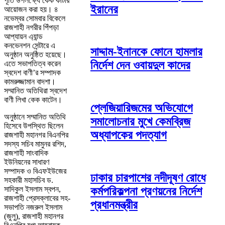
পূর্তি উপলক্ষ্যে কেক কাটার
ইরানের
আয়োজন করা হয়। ৪
নভেম্বর সোমবার বিকেলে
রাজশাহী নগরীর পিঁপড়া
আপ্যায়ন এ্যান্ড
কনভেনশন সেন্টারে এ
সাদ্দাম-ইনানকে ফোনে হামলার
অনুষ্ঠান অনুষ্ঠিত হয়েছে।
নির্দেশ দেন ওবায়দুল কাদের
এতে সভাপতিত্ব করেন
স্বদেশ বাণী’র সম্পাদক
কামরুজ্জামান বাদশা।
সম্মানিত অতিথিরা স্বদেশ
বাণী লিখা কেক কাটেন।
প্লেজিয়ারিজমের অভিযোগে
অনুষ্ঠানে সম্মানিত অতিথি
সমালোচনার মুখে কেমব্রিজ
হিসেবে উপস্থিত ছিলেন
অধ্যাপকের পদত্যাগ
রাজশাহী মহানগর বিএনপির
সদস্য সচিব মামুনর রশিদ,
রাজশাহী সাংবাদিক
ইউনিয়নের সাধারণ
সম্পাদক ও বিএফইউজের
ঢাকার চারপাশের নদীদূষণ রোধে
সহকারী মহাসচিব ড.
সাদিকুল ইসলাম স্বপন,
কর্মপরিকল্পনা প্রণয়নের নির্দেশ
রাজশাহী প্রেসক্লাবের সহ-
প্রধানমন্ত্রীর
সভাপতি নজরুল ইসলাম
(জুলু), রাজশাহী মহানগর