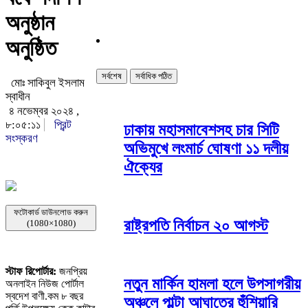
অনুষ্ঠান
অনুষ্ঠিত
সর্বশেষ
সর্বাধিক পঠিত
মোঃ সাকিবুল ইসলাম
স্বাধীন
৪ নভেম্বর ২০২৪ ,
৮:০৫:১১
প্রিন্ট
ঢাকায় মহাসমাবেশসহ চার সিটি
সংস্করণ
অভিমুখে লংমার্চ ঘোষণা ১১ দলীয়
ঐক্যের
ফটোকার্ড ডাউনলোড করুন
রাষ্ট্রপতি নির্বাচন ২০ আগস্ট
(1080×1080)
স্টাফ রিপোর্টার:
জনপ্রিয়
নতুন মার্কিন হামলা হলে উপসাগরীয়
অনলাইন নিউজ পোর্টাল
স্বদেশ বাণী.কম ৮ বছর
অঞ্চলে পাল্টা আঘাতের হুঁশিয়ারি