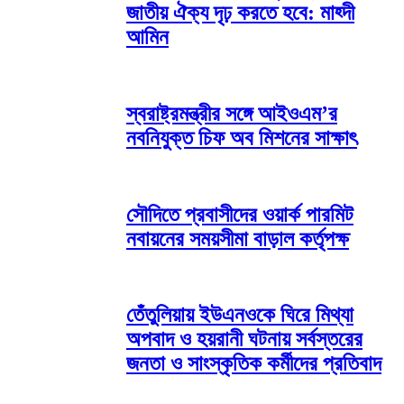
জাতীয় ঐক্য দৃঢ় করতে হবে: মাহ্দী
আমিন
স্বরাষ্ট্রমন্ত্রীর সঙ্গে আইওএম’র
নবনিযুক্ত চিফ অব মিশনের সাক্ষাৎ
সৌদিতে প্রবাসীদের ওয়ার্ক পারমিট
নবায়নের সময়সীমা বাড়াল কর্তৃপক্ষ
তেঁতুলিয়ায় ইউএনওকে ঘিরে মিথ্যা
অপবাদ ও হয়রানী ঘটনায় সর্বস্তরের
জনতা ও সাংস্কৃতিক কর্মীদের প্রতিবাদ