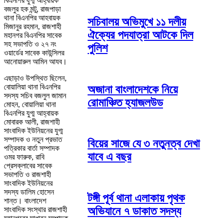
বিএনপির যুগ্ম আহ্বায়ক
বজলুর হক মন্টু, রাজপাড়া
থানা বিএনপির আহবায়ক
সচিবালয় অভিমুখে ১১ দলীয়
মিজানুর রহমান, রাজশাহী
ঐক্যের পদযাত্রা আটকে দিল
মহানগর বিএনপির সাবেক
সহ সভাপতি ও ২৭ নং
পুলিশ
ওয়ার্ডের সাবেক কাউন্সিলর
আনোয়ারুল আমিন আযব।
এছাড়াও উপস্থিত ছিলেন,
বোয়ালিয়া থানা বিএনপির
অজানা বাংলাদেশকে নিয়ে
সদস্য সচিব বজলুল জামান
রোমাঞ্চিত হ্যাজলউড
মোহন, বোয়ালিয়া থানা
বিএনপির যুগ্ম আহ্বায়ক
মোবারক আলী, রাজশাহী
সাংবাদিক ইউনিয়নের যুগ্ম
সম্পাদক ও নতুন প্রভাত
বিয়ের সাজে যে ৩ নতুনত্ব দেখা
পত্রিকার বার্তা সম্পাদক
যাবে এ বছর
ওমর ফারুক, রাবি
প্রেসক্লাবের সাবেক
সভাপতি ও রাজশাহী
সাংবাদিক ইউনিয়নের
সদস্য ডালিম হোসেন
টঙ্গী পূর্ব থানা এলাকায় পৃথক
শান্ত। বাংলাদেশ
অভিযানে ৭ ডাকাত সদস্য
সাংবাদিক সংস্থার রাজশাহী