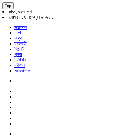
Top
ঢাকা, বাংলাদেশ
সোমবার , ৪ নভেম্বর ২০২৪ ,
সারাদেশ
ঢাকা
রংপুর
রাজশাহী
সিলেট
খুলনা
চট্টগ্রাম
বরিশাল
ময়মনসিংহ