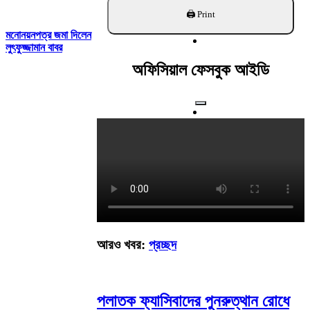
খুঁজুন
মনোনয়নপত্র জমা দিলেন
লুৎফুজ্জামান বাবর
অফিসিয়াল ফেসবুক আইডি
আরও খবর:
প্রচ্ছদ
পলাতক ফ্যাসিবাদের পুনরুত্থান রোধে