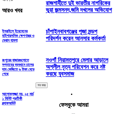
রাজশাহীতে দুই ভারতীয় নাগরিকের
ভুয়া জন্মসনদ,জমি দখলের অভিযোগ
আরও খবর
চাঁপাইনবাবগঞ্জের পূজা মন্ডপ
ইসরাইলে ইয়েমেনের
হাইপারসনিক ক্ষেপণাস্ত্র ও
পরিদর্শন করেন আনসার কর্মকর্তা
ড্রোন হামলা
নওগাঁ নিয়ামতপুরে মেলার আড়ালে
রংপুরের বাজারগুলোতে
সপ্তাহের ব্যবধানে চালের
অশ্লীল নৃত্য পরিবেশন করে নষ্ট
দাম কেজিতে ৬ টাকা বেড়ে
করছে যুবসমাজ
গেছে
সব খবর
আলোকসজ্জা নয়, ২৫ মার্চ
১ মিনিট প্রতীকী
ব্ল্যাকআউট
ফেসবুকে আমরা