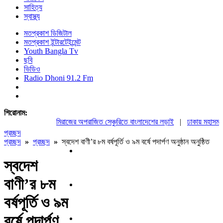
সাহিত্য
স্বাস্থ্য
মতপ্রকাশ ডিজিটাল
মতপ্রকাশ ইন্টারটেইন্মেন্ট
Youth Bangla Tv
ছবি
ভিডিও
Radio Dhoni 91.2 Fm
শিরোনাম:
মিরাজের অপরাজিত সেঞ্চুরিতে বাংলাদেশের লড়াই
|
ঢাকায় মহাসমাবেশ
প্রচ্ছদ
প্রচ্ছদ
»
প্রচ্ছদ
»
স্বদেশ বাণী’র ৮ম বর্ষপূর্তি ও ৯ম বর্ষে পদার্পণ অনুষ্ঠান অনুষ্ঠিত
স্বদেশ
বাণী’র ৮ম
বর্ষপূর্তি ও ৯ম
বর্ষে পদার্পণ