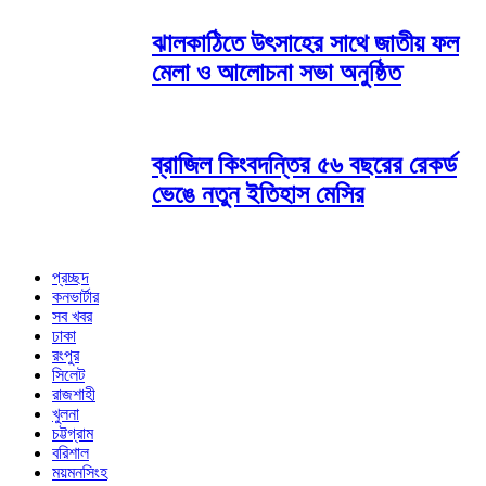
ঝালকাঠিতে উৎসাহের সাথে জাতীয় ফল
মেলা ও আলোচনা সভা অনুষ্ঠিত
ব্রাজিল কিংবদন্তির ৫৬ বছরের রেকর্ড
ভেঙে নতুন ইতিহাস মেসির
প্রচ্ছদ
কনভার্টার
সব খবর
ঢাকা
রংপুর
সিলেট
রাজশাহী
খুলনা
চট্টগ্রাম
বরিশাল
ময়মনসিংহ