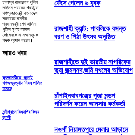
ফেঁসে গেলেন ৬ যুবক
ঢাকাস্থ রাজারবাগ পুলিশ
লাইনস্ প্যারেড গ্রাউন্ডে
গণপ্রজাতন্ত্রী বাংলাদেশ
সরকারের মাননীয়
প্রধানমন্ত্রী শেখ হাসিনা
রাজশাহী ক্যান্ট: পাবলিকে বসন্ত
পুলিশ সুপার কামাল
হোসেনকে এ সম্মানসূচক
বরণ ও পিঠা উৎসব অনুষ্ঠিত
পদক প্রদান করেন।
আরও খবর
রাজশাহীতে দুই ভারতীয় নাগরিকের
ভুয়া জন্মসনদ,জমি দখলের অভিযোগ
ভূরুঙ্গামারীতে ‘জুলাই
গণঅভ্যুত্থান দিবস পালিত
হয়েছে
চাঁপাইনবাবগঞ্জের পূজা মন্ডপ
পরিদর্শন করেন আনসার কর্মকর্তা
নন্দীগ্রামে বিএনপির বিজয়
র‌্যালী
নওগাঁ নিয়ামতপুরে মেলার আড়ালে