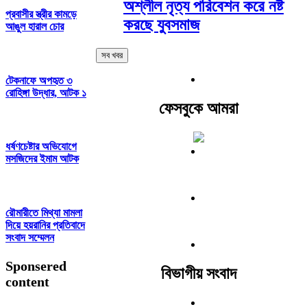
অশ্লীল নৃত্য পরিবেশন করে নষ্ট
প্রবাসীর স্ত্রীর কামড়ে
করছে যুবসমাজ
আঙুল হারাল চোর
সব খবর
টেকনাফে অপহৃত ৩
রোহিঙ্গা উদ্ধার, আটক ১
ফেসবুকে আমরা
ধর্ষণচেষ্টার অভিযোগে
মসজিদের ইমাম আটক
রৌমারীতে মিথ্যা মামলা
দিয়ে হয়রানির প্রতিবাদে
সংবাদ সম্মেলন
Sponsered
বিভাগীয় সংবাদ
content