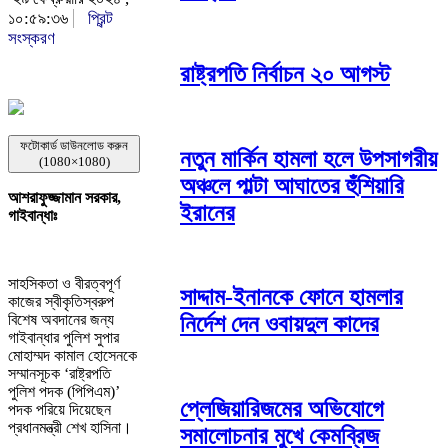
১০:৫৯:৩৬
প্রিন্ট
সংস্করণ
রাষ্ট্রপতি নির্বাচন ২০ আগস্ট
ফটোকার্ড ডাউনলোড করুন
নতুন মার্কিন হামলা হলে উপসাগরীয়
(1080×1080)
অঞ্চলে পাল্টা আঘাতের হুঁশিয়ারি
আশরাফুজ্জামান সরকার,
ইরানের
গাইবান্ধাঃ
সাহসিকতা ও বীরত্বপূর্ণ
সাদ্দাম-ইনানকে ফোনে হামলার
কাজের স্বীকৃতিস্বরুপ
বিশেষ অবদানের জন্য
নির্দেশ দেন ওবায়দুল কাদের
গাইবান্ধার পুলিশ সুপার
মোহাম্মদ কামাল হোসেনকে
সম্মানসূচক ‘রাষ্ট্রপতি
পুলিশ পদক (পিপিএম)’
প্লেজিয়ারিজমের অভিযোগে
পদক পরিয়ে দিয়েছেন
প্রধানমন্ত্রী শেখ হাসিনা।
সমালোচনার মুখে কেমব্রিজ