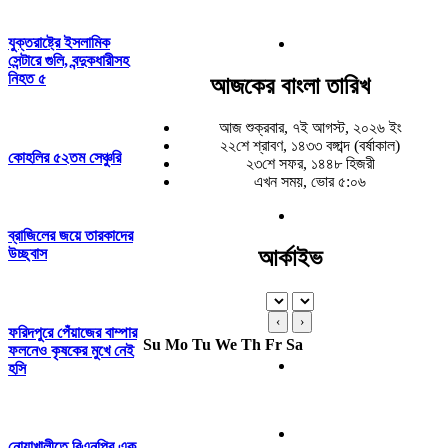
যুক্তরাষ্ট্রে ইসলামিক
সেন্টারে গুলি, বন্দুকধারীসহ
নিহত ৫
আজকের বাংলা তারিখ
আজ শুক্রবার, ৭ই আগস্ট, ২০২৬ ইং
২২শে শ্রাবণ, ১৪৩৩ বঙ্গাব্দ (বর্ষাকাল)
কোহলির ৫২তম সেঞ্চুরি
২৩শে সফর, ১৪৪৮ হিজরী
এখন সময়, ভোর ৫:০৬
ব্রাজিলের জয়ে তারকাদের
উচ্ছ্বাস
আর্কাইভ
‹
›
ফরিদপুরে পেঁয়াজের বাম্পার
Su
Mo
Tu
We
Th
Fr
Sa
ফলনেও কৃষকের মুখে নেই
হসি
নোয়াখালীতে বিএনপির এক