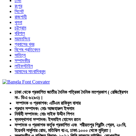
ঢাকা
রংপুর
সিলেট
রাজশাহী
খুলনা
চট্টগ্রাম
বরিশাল
ময়মনসিংহ
প্রবাসের খবর
বিশেষ প্রতিবেদন
সাহিত্য
সম্পাদকীয়
লাইফস্টাইল
আমাদের সাংবাদিকবৃন্দ
ঢাকা থেকে প্রকাশিত জাতীয় দৈনিক পত্রিকা দৈনিক মতপ্রকাশ ( রেজিষ্ট্রেশন
নং- ডিএ ৬২৯৩)।
সম্পাদক ও প্রকাশক: এটিএম রাকিবুল বাসার
প্রধান সম্পাদক: মোঃ আজহারুল ইসলাম
নির্বাহী সম্পাদক: মোঃ সাইফ উদ্দীন শিপন
ব্যবস্থাপনা সম্পাদক: ইসমাইল হোসেন রতন
সম্পাদক ও প্রকাশক কর্তৃক প্রকাশিত এবং শরীয়তপুর প্রিন্টিং প্রেস, ২৮/বি,
টয়েনবি সার্কুলার রোড, মতিঝিল বা/এ, ঢাকা-১০০০ থেকে মুদ্রিত।
সম্পাদকীয় ও বাণিজ্য বিভাগ: ২০/১২ পিসি কালচার হাউজিং ,শেখেরটেক