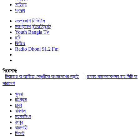
সাহিত্য
স্বাস্থ্য
মতপ্রকাশ ডিজিটাল
মতপ্রকাশ ইন্টারটেইন্মেন্ট
Youth Bangla Tv
ছবি
ভিডিও
Radio Dhoni 91.2 Fm
শিরোনাম:
মিরাজের অপরাজিত সেঞ্চুরিতে বাংলাদেশের লড়াই
|
ঢাকায় মহাসমাবেশসহ চার সিটি অভিমু
সারাদেশ
খুলনা
চট্টগ্রাম
ঢাকা
বরিশাল
ময়মনসিংহ
রংপুর
রাজশাহী
সিলেট