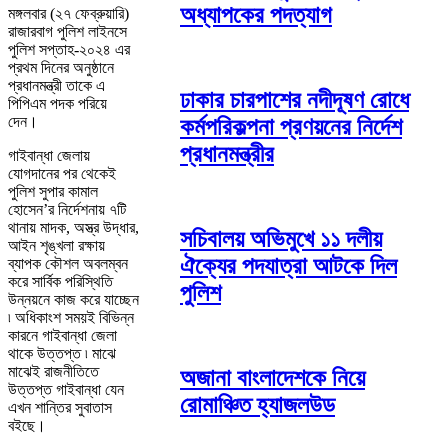
অধ্যাপকের পদত্যাগ
মঙ্গলবার (২৭ ফেব্রুয়ারি)
রাজারবাগ পুলিশ লাইনসে
পুলিশ সপ্তাহ-২০২৪ এর
প্রথম দিনের অনুষ্ঠানে
প্রধানমন্ত্রী তাকে এ
ঢাকার চারপাশের নদীদূষণ রোধে
পিপিএম পদক পরিয়ে
দেন।
কর্মপরিকল্পনা প্রণয়নের নির্দেশ
প্রধানমন্ত্রীর
গাইবান্ধা জেলায়
যোগদানের পর থেকেই
পুলিশ সুপার কামাল
হোসেন’র নির্দেশনায় ৭টি
থানায় মাদক, অস্ত্র উদ্ধার,
সচিবালয় অভিমুখে ১১ দলীয়
আইন শৃঙ্খলা রক্ষায়
ঐক্যের পদযাত্রা আটকে দিল
ব্যাপক কৌশল অবলম্বন
করে সার্বিক পরিস্থিতি
পুলিশ
উন্নয়নে কাজ করে যাচ্ছেন
৷ অধিকাংশ সময়ই বিভিন্ন
কারনে গাইবান্ধা জেলা
থাকে উত্তপ্ত ৷ মাঝে
মাঝেই রাজনীতিতে
অজানা বাংলাদেশকে নিয়ে
উত্তপ্ত গাইবান্ধা যেন
রোমাঞ্চিত হ্যাজলউড
এখন শান্তির সুবাতাস
বইছে।