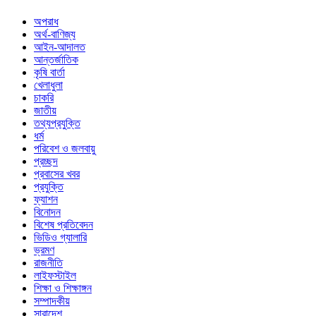
অপরাধ
অর্থ-বাণিজ্য
আইন-আদালত
আন্তর্জাতিক
কৃষি বার্তা
খেলাধুলা
চাকরি
জাতীয়
তথ্যপ্রযুক্তি
ধর্ম
পরিবেশ ও জলবায়ু
প্রচ্ছদ
প্রবাসের খবর
প্রযুক্তি
ফ্যাশন
বিনোদন
বিশেষ প্রতিবেদন
ভিডিও গ্যালারি
ভ্রমণ
রাজনীতি
লাইফস্টাইল
শিক্ষা ও শিক্ষাঙ্গন
সম্পাদকীয়
সারাদেশ