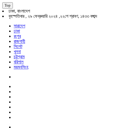
Top
ঢাকা, বাংলাদেশ
বৃহস্পতিবার , ২৯ ফেব্রুয়ারি ২০২৪ ,
২২শে শ্রাবণ, ১৪৩৩ বঙ্গাব্দ
সারাদেশ
ঢাকা
রংপুর
রাজশাহী
সিলেট
খুলনা
চট্টগ্রাম
বরিশাল
ময়মনসিংহ