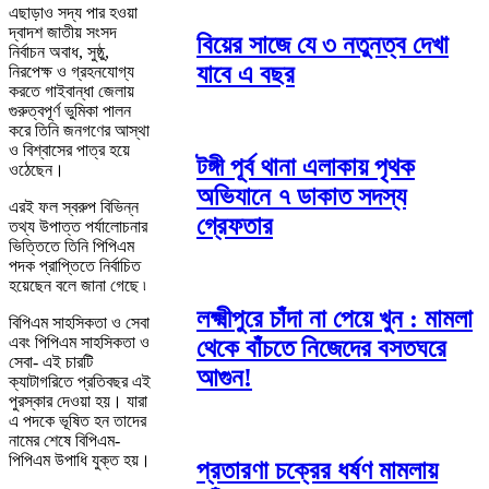
এছাড়াও সদ্য পার হওয়া
দ্বাদশ জাতীয় সংসদ
বিয়ের সাজে যে ৩ নতুনত্ব দেখা
নির্বাচন অবাধ, সুষ্ঠু,
যাবে এ বছর
নিরপেক্ষ ও গ্রহনযোগ্য
করতে গাইবান্ধা জেলায়
গুরুত্বপূর্ণ ভুমিকা পালন
করে তিনি জনগণের আস্থা
ও বিশ্বাসের পাত্র হয়ে
টঙ্গী পূর্ব থানা এলাকায় পৃথক
ওঠেছেন।
অভিযানে ৭ ডাকাত সদস্য
এরই ফল স্বরুপ বিভিন্ন
গ্রেফতার
তথ্য উপাত্ত পর্যালোচনার
ভিত্তিতে তিনি পিপিএম
পদক প্রাপ্তিতে নির্বাচিত
হয়েছেন বলে জানা গেছে ৷
লক্ষ্মীপুরে চাঁদা না পেয়ে খুন : মামলা
বিপিএম সাহসিকতা ও সেবা
এবং পিপিএম সাহসিকতা ও
থেকে বাঁচতে নিজেদের বসতঘরে
সেবা- এই চারটি
আগুন!
ক্যাটাগরিতে প্রতিবছর এই
পুরস্কার দেওয়া হয়। যারা
এ পদকে ভূষিত হন তাদের
নামের শেষে বিপিএম-
পিপিএম উপাধি যুক্ত হয়।
প্রতারণা চক্রের ধর্ষণ মামলায়