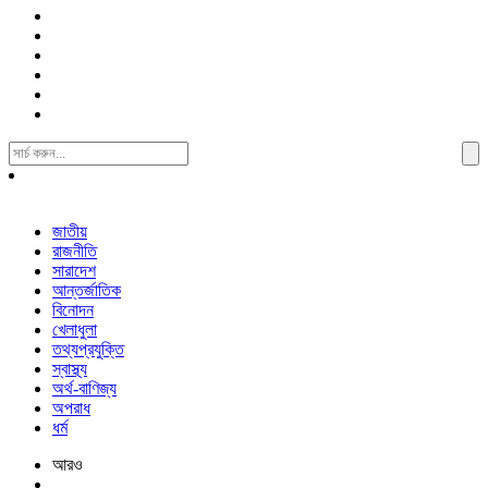
Search
For:
জাতীয়
রাজনীতি
সারাদেশ
আন্তর্জাতিক
বিনোদন
খেলাধুলা
তথ্যপ্রযুক্তি
স্বাস্থ্য
অর্থ-বাণিজ্য
অপরাধ
ধর্ম
আরও