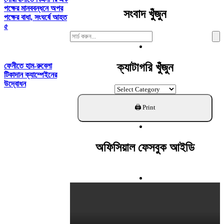
পক্ষের মানববন্ধনে অপর
সংবাদ খুঁজুন
পক্ষের বাধা, সংঘর্ষে আহত
৫
Search
For:
ক্যাটাগরি খুঁজুন
ফেনীতে হাম-রুবেলা
টিকাদান ক্যাম্পেইনের
উদ্বোধন
ক্যাটাগরি
খুঁজুন
অফিসিয়াল ফেসবুক আইডি