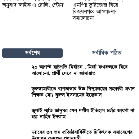
অনুবাদ ‘লাইক এ রোলিং স্টোন’
এমপির ভুরিভোজ ঘিরে
বিজয়নগরে আলোচনা-
সমালোচনা
সর্বশেষ
সর্বাধিক পঠিত
২০ আগস্ট রাষ্ট্রপতি নির্বাচন : মির্জা ফখরুলকে ঘিরে
আলোচনা, প্রার্থী দেবে না জামায়াত
ভূরুঙ্গামারীতে বাগভান্ডার উচ্চ বিদ্যালয়ের সহকারী প্রধান
শিক্ষক মোঃ নুরুল ইসলামের ইন্তেকাল
জুলাই স্মৃতি জাদুঘর যেন দলীয় ইতিহাস চর্চার জায়গা না
হয়: নাহিদ ইসলাম
ড্যাবের ৩৭ তম প্রতিষ্ঠাবার্ষিকীতে চিকিৎসক সমাবেশের
উদ্বোধন করলেন প্রধানমন্ত্রী