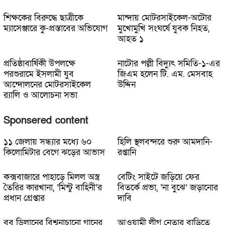
শিক্ষকের বিরুদ্ধে ছাত্রীকে
মান্দায় মোটরসাইকেল-অটোর
ম্যাসেঞ্জারে কু-প্রস্তাবের অভিযোগ
মুখোমুখি সংঘর্ষে যুবক নিহত,
আহত ১
প্রতিষ্ঠাবার্ষিকী উপলক্ষে
নাটোর পল্লী বিদ্যুৎ সমিতি-১-এর
পরশুরামে ইসলামী যুব
জিএম হলেন টি. এম. মেসবাহ
আন্দোলনের মোটরসাইকেল
উদ্দিন
র‌্যালি ও আলোচনা সভা
Sponsered content
১১ জেলায় সন্ধ্যার মধ্যে ৬০
হিলি স্থলবন্দরে শুরু আমদানি-
কিলোমিটার বেগে ঝড়ের আভাস
রপ্তানি
কক্সবাজারে পাহাড়ে মিলল অস্ত্র
বেটিং সাইটে জড়িয়ে ফের
তৈরির কারখানা, ‘মিন্টু বাহিনী’র
বিতর্কে প্রভা, ‘না বুঝে’ জড়ানোর
প্রধান গ্রেপ্তার
দাবি
বব ডিলানের বিশ্বনাচানো গানের
আওয়ামী লীগ নেতার বাড়িতে