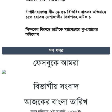
চাঁপাইনবাবগঞ্জ সীমান্তে ৫৯ বিজিবির রাতভর অভিযানে
১৫০ বোতল নেশাজাতীয় সিরাপসহ আটক ১
শিক্ষকের বিরুদ্ধে ছাত্রীকে ম্যাসেঞ্জারে কু-প্রস্তাবের
অভিযোগ
রাজধানীতে ২৪ ঘণ্টায় ৪৮৫ গ্রেপ্তার, মামলা ৫০
সব খবর
ফেসবুকে আমরা
৫ আগস্ট ও কারাগারের শেষ রাতের স্মৃতি তুলে ধরলেন
ছাত্রদল নেতা সুমন সরদার
বিভাগীয় সংবাদ
বিয়ের সাজে যে ৩ নতুনত্ব দেখা যাবে এ বছর
আজকের বাংলা তারিখ
টঙ্গী পূর্ব থানা এলাকায় পৃথক অভিযানে ৭ ডাকাত সদস্য
গ্রেফতার
আজ রবিবার, ৯ই আগস্ট, ২০২৬ ইং