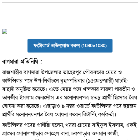
ফটোকার্ড ডাউনলোড করুন (1080×1080)
বাগমারা প্রতিনিধি :
রাজশাহীর বাগমারা উপজেলার তাহেরপুর পৌরসভার মেয়র ও
কাউন্সিলর পদে উপ-নির্বাচনে বৃহস্পতিবার (১৫ফেব্রুয়ারী) যাচাই-
বাছাই অনুষ্ঠিত হয়েছে। এতে মেয়র পদে খন্দকার সায়লা পারভীন ও
তানভীর ইসলাম ফেরদৌস এর মনোনয়নপত্র স্বতন্ত্র প্রার্থী হিসেবে বৈধ
ঘোষনা করা হয়েছে। এছাড়াও ৯ নম্বর ওয়ার্ডে কাউন্সিলর পদে ছয়জন
প্রার্থীর মনোননয়নপত্র বৈধ ঘোষনা করেন রিটার্নিং কর্মকর্তা।
কাউন্সিলর পদের প্রার্থীরা হলেন, খয়রা গ্রামের সাইফুল ইসলাম, একই
গ্রামের সোনালপাড়ার সোহেল রানা, চকপাড়ার ওসমান কাজী,