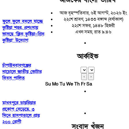
আজ বৃহস্পতিবার, ৬ই আগস্ট, ২০২৬ ইং
২২শে শ্রাবণ, ১৪৩৩ বঙ্গাব্দ (বর্ষাকাল)
ফুলে ফুলে বদলে যাচ্ছে
২২শে সফর, ১৪৪৮ হিজরী
কুষ্টিয়া শহর, প্রশংসায়
এখন সময়, রাত ৯:৪৬
ভাসছে ‘ক্লিন কুষ্টিয়া–গ্রিন
কুষ্টিয়া’ উদ্যোগ
আর্কাইভ
চাঁপাইনবাবগঞ্জের
নাচোলে জাতীয় ভোটার
‹
›
দিবস পালিত
Su
Mo
Tu
We
Th
Fr
Sa
মাধবপুরে ডায়রিয়ার
প্রকোপ বেড়েছে, ৩
দিনে হাসপাতালে প্রায়
২০০ রোগী
সংবাদ খুঁজুন