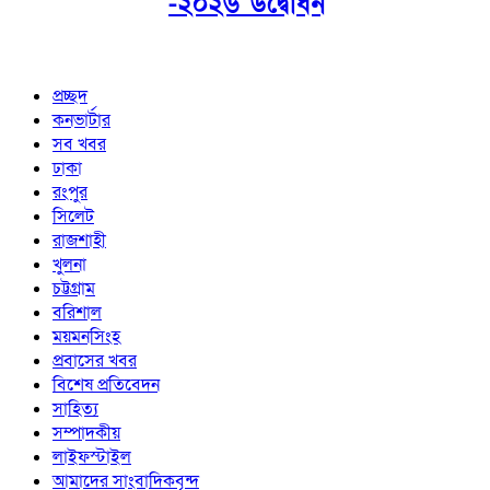
-২০২৬ উদ্বোধন
প্রচ্ছদ
কনভার্টার
সব খবর
ঢাকা
রংপুর
সিলেট
রাজশাহী
খুলনা
চট্টগ্রাম
বরিশাল
ময়মনসিংহ
প্রবাসের খবর
বিশেষ প্রতিবেদন
সাহিত্য
সম্পাদকীয়
লাইফস্টাইল
আমাদের সাংবাদিকবৃন্দ