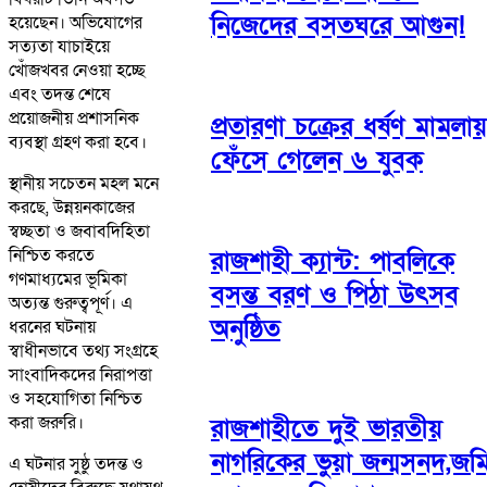
নিজেদের বসতঘরে আগুন!
হয়েছেন। অভিযোগের
সত্যতা যাচাইয়ে
খোঁজখবর নেওয়া হচ্ছে
এবং তদন্ত শেষে
প্রয়োজনীয় প্রশাসনিক
প্রতারণা চক্রের ধর্ষণ মামলায়
ব্যবস্থা গ্রহণ করা হবে।
ফেঁসে গেলেন ৬ যুবক
স্থানীয় সচেতন মহল মনে
করছে, উন্নয়নকাজের
স্বচ্ছতা ও জবাবদিহিতা
নিশ্চিত করতে
রাজশাহী ক্যান্ট: পাবলিকে
গণমাধ্যমের ভূমিকা
বসন্ত বরণ ও পিঠা উৎসব
অত্যন্ত গুরুত্বপূর্ণ। এ
অনুষ্ঠিত
ধরনের ঘটনায়
স্বাধীনভাবে তথ্য সংগ্রহে
সাংবাদিকদের নিরাপত্তা
ও সহযোগিতা নিশ্চিত
করা জরুরি।
রাজশাহীতে দুই ভারতীয়
নাগরিকের ভুয়া জন্মসনদ,জম
এ ঘটনার সুষ্ঠু তদন্ত ও