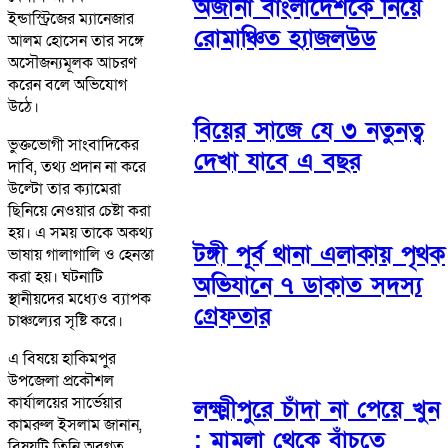
অজানা বাংলাদেশকে নিয়ে
ইন্ডাস্ট্রিজের ম্যানেজার
রোমাঞ্চিত হ্যাজলউড
আলম হোসেন তার সঙ্গে
অসৌজন্যমূলক আচরণ
করেন বলে অভিযোগ
উঠে।
বিয়ের সাজে যে ৩ নতুনত্ব
ভুক্তভোগী সাংবাদিকের
দেখা যাবে এ বছর
দাবি, তথ্য প্রদান না করে
উল্টো তার ক্যামেরা
ছিনিয়ে নেওয়ার চেষ্টা করা
হয়। এ সময় তাকে অকথ্য
টঙ্গী পূর্ব থানা এলাকায় পৃথক
ভাষায় গালাগালি ও হেনস্তা
করা হয়। ঘটনাটি
অভিযানে ৭ ডাকাত সদস্য
স্থানীয়দের মধ্যেও ব্যাপক
গ্রেফতার
চাঞ্চল্যের সৃষ্টি করে।
এ বিষয়ে হাকিমপুর
উপজেলা প্রকৌশল
কার্যালয়ের সার্ভেয়ার
লক্ষ্মীপুরে চাঁদা না পেয়ে খুন
কামরুল ইসলাম জানান,
: মামলা থেকে বাঁচতে
বিষয়টি তিনি অবগত