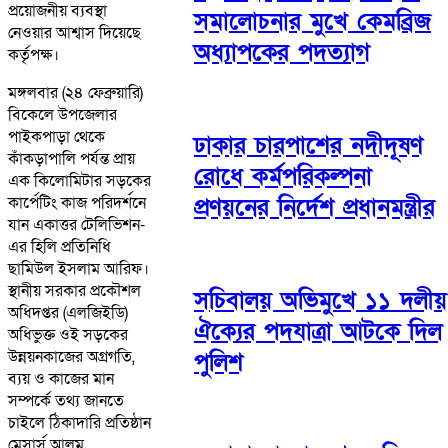
প্রয়োজনীয় ব্যবস্থা
সমালোচনার মুখে কেমব্রিজ
নেওয়ার আশ্বাস দিয়েছে
অধ্যাপকের পদত্যাগ
কর্তৃপক্ষ।
মঙ্গলবার (২৪ ফেব্রুয়ারি)
বিকেলে উপজেলার
পাইকপাড়া থেকে
ঢাকার চারপাশের নদীদূষণ
কাঁকড়াপালি পর্যন্ত প্রায়
রোধে কর্মপরিকল্পনা
এক কিলোমিটার সড়কের
কার্পেটিং কাজ পরিদর্শনে
প্রণয়নের নির্দেশ প্রধানমন্ত্রীর
যান একাত্তর টেলিভিশন-
এর হিলি প্রতিনিধি
ছামিউল ইসলাম আরিফ।
স্থানীয় সরকার প্রকৌশল
সচিবালয় অভিমুখে ১১ দলীয়
অধিদপ্তর (এলজিইডি)
ঐক্যের পদযাত্রা আটকে দিল
অধিভুক্ত ওই সড়কের
উন্নয়নকাজের অগ্রগতি,
পুলিশ
ব্যয় ও কাজের মান
সম্পর্কে তথ্য জানতে
চাইলে ঠিকাদারি প্রতিষ্ঠান
মেসার্স আলম