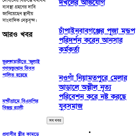
দোষীদের বিরুদ্ধে যথাযথ
দখলের অভিযোগ
ব্যবস্থা গ্রহণের দাবি
জানিয়েছেন স্থানীয়
সাংবাদিক নেতৃবৃন্দ।
চাঁপাইনবাবগঞ্জের পূজা মন্ডপ
আরও খবর
পরিদর্শন করেন আনসার
কর্মকর্তা
ভূরুঙ্গামারীতে ‘জুলাই
গণঅভ্যুত্থান দিবস
পালিত হয়েছে
নওগাঁ নিয়ামতপুরে মেলার
আড়ালে অশ্লীল নৃত্য
পরিবেশন করে নষ্ট করছে
নন্দীগ্রামে বিএনপির
যুবসমাজ
বিজয় র‌্যালী
সব খবর
প্রবাসীর স্ত্রীর কামড়ে