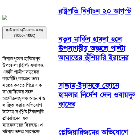
রাষ্ট্রপতি নির্বাচন ২০ আগস্ট
ফটোকার্ড ডাউনলোড করুন
(1080×1080)
নতুন মার্কিন হামলা হলে
উপসাগরীয় অঞ্চলে পাল্টা
আঘাতের হুঁশিয়ারি ইরানের
দিনাজপুরের হাকিমপুর
উপজেলা (হিলি) এলাকায়
একটি গ্রামীণ সড়কের
কার্পেটিং কাজের তথ্য
সাদ্দাম-ইনানকে ফোনে
সংগ্রহ করতে গিয়ে এক
সাংবাদিকের সঙ্গে
হামলার নির্দেশ দেন ওবায়দু
অসৌজন্যমূলক আচরণ ও
কাদের
লাঞ্ছিত করার অভিযোগ
উঠেছে সংশ্লিষ্ট ঠিকাদারি
প্রতিষ্ঠানের এক
ম্যানেজারের বিরুদ্ধে। এ
প্লেজিয়ারিজমের অভিযোগে
ঘটনায় তদন্ত সাপেক্ষে