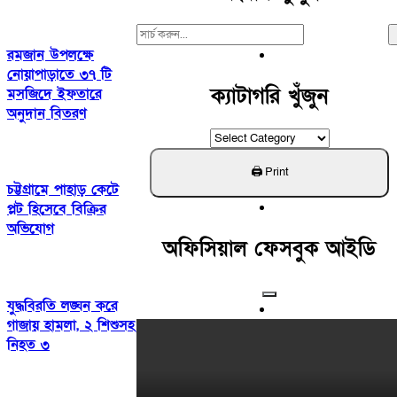
Search
For:
রমজান উপলক্ষে
নোয়াপাড়াতে ৩৭ টি
ক্যাটাগরি খুঁজুন
মসজিদে ইফতারে
অনুদান বিতরণ
ক্যাটাগরি
খুঁজুন
চট্টগ্রামে পাহাড় কেটে
প্লট হিসেবে বিক্রির
অভিযোগ
অফিসিয়াল ফেসবুক আইডি
যুদ্ধবিরতি লঙ্ঘন করে
গাজায় হামলা, ২ শিশুসহ
নিহত ৩