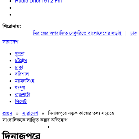
Radio Dhoni 91.2 Fm
শিরোনাম:
মিরাজের অপরাজিত সেঞ্চুরিতে বাংলাদেশের লড়াই
|
ঢাকায় 
সারাদেশ
খুলনা
চট্টগ্রাম
ঢাকা
বরিশাল
ময়মনসিংহ
রংপুর
রাজশাহী
সিলেট
প্রচ্ছদ
»
সারাদেশ
»
দিনাজপুরে সড়ক কাজের তথ্য সংগ্রহে
সাংবাদিককে লাঞ্ছিত করার অভিযোগ
দিনাজপুরে