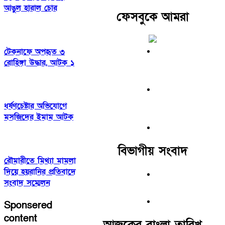
আঙুল হারাল চোর
ফেসবুকে আমরা
টেকনাফে অপহৃত ৩
রোহিঙ্গা উদ্ধার, আটক ১
ধর্ষণচেষ্টার অভিযোগে
মসজিদের ইমাম আটক
বিভাগীয় সংবাদ
রৌমারীতে মিথ্যা মামলা
দিয়ে হয়রানির প্রতিবাদে
সংবাদ সম্মেলন
Sponsered
content
আজকের বাংলা তারিখ