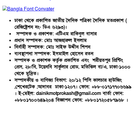
ঢাকা থেকে প্রকাশিত জাতীয় দৈনিক পত্রিকা দৈনিক মতপ্রকাশ (
রেজিষ্ট্রেশন নং- ডিএ ৬২৯৩)।
সম্পাদক ও প্রকাশক: এটিএম রাকিবুল বাসার
প্রধান সম্পাদক: মোঃ আজহারুল ইসলাম
নির্বাহী সম্পাদক: মোঃ সাইফ উদ্দীন শিপন
ব্যবস্থাপনা সম্পাদক: ইসমাইল হোসেন রতন
সম্পাদক ও প্রকাশক কর্তৃক প্রকাশিত এবং শরীয়তপুর প্রিন্টিং
প্রেস, ২৮/বি, টয়েনবি সার্কুলার রোড, মতিঝিল বা/এ, ঢাকা-১০০০
থেকে মুদ্রিত।
সম্পাদকীয় ও বাণিজ্য বিভাগ: ২০/১২ পিসি কালচার হাউজিং
,শেখেরটেক ,আদাবর ঢাকা-১২০৭। ফোন: +৮৮-০১৭১৭৭০৬৬৯৯
। ই-মেইল: dainikmotprokash@gmail.com বার্তা ফোন:
+৮৮০১৭০০৬৪৯২০৪ বিজ্ঞাপন ফোন: +৮৮০১৭২০৫৮৭৯৬৮ ।