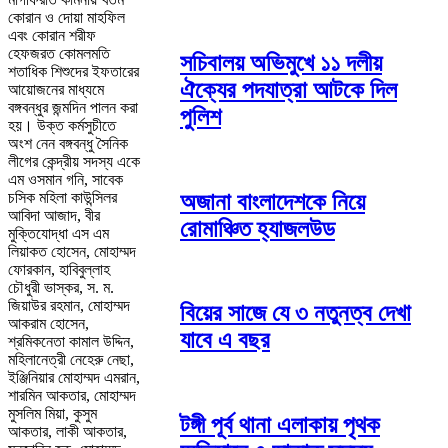
কোরান ও দোয়া মাহফিল
এবং কোরান শরীফ
হেফজরত কোমলমতি
সচিবালয় অভিমুখে ১১ দলীয়
শতাধিক শিশুদের ইফতারের
ঐক্যের পদযাত্রা আটকে দিল
আয়োজনের মাধ্যমে
বঙ্গবন্ধুর জন্মদিন পালন করা
পুলিশ
হয়। উক্ত কর্মসুচীতে
অংশ নেন বঙ্গবন্ধু সৈনিক
লীগের কেন্দ্রীয় সদস্য একে
এম ওসমান গনি, সাবেক
অজানা বাংলাদেশকে নিয়ে
চসিক মহিলা কাউন্সিলর
আবিদা আজাদ, বীর
রোমাঞ্চিত হ্যাজলউড
মুক্তিযোদ্ধা এস এম
লিয়াকত হোসেন, মোহাম্মদ
ফোরকান, হাবিবুল্লাহ
চৌধুরী ভাস্কর, স. ম.
জিয়াউর রহমান, মোহাম্মদ
বিয়ের সাজে যে ৩ নতুনত্ব দেখা
আকরাম হোসেন,
যাবে এ বছর
শ্রমিকনেতা কামাল উদ্দিন,
মহিলানেত্রী নেহেরু নেছা,
ইঞ্জিনিয়ার মোহাম্মদ এমরান,
শারমিন আকতার, মোহাম্মদ
মুসলিম মিয়া, কুসুম
টঙ্গী পূর্ব থানা এলাকায় পৃথক
আকতার, লাকী আকতার,