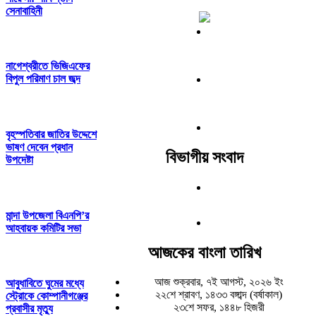
সেনাবাহিনী
নাগেশ্বরীতে ভিজিএফের
বিপুল পরিমাণ চাল জব্দ
বৃহস্পতিবার জাতির উদ্দেশে
ভাষণ দেবেন প্রধান
বিভাগীয় সংবাদ
উপদেষ্টা
মান্দা উপজেলা বিএনপি’র
আহবায়ক কমিটির সভা
আজকের বাংলা তারিখ
আজ শুক্রবার, ৭ই আগস্ট, ২০২৬ ইং
আবুধাবিতে ঘুমের মধ্যে
২২শে শ্রাবণ, ১৪৩৩ বঙ্গাব্দ (বর্ষাকাল)
স্ট্রোকে কোম্পানীগঞ্জের
২৩শে সফর, ১৪৪৮ হিজরী
প্রবাসীর মৃত্যু