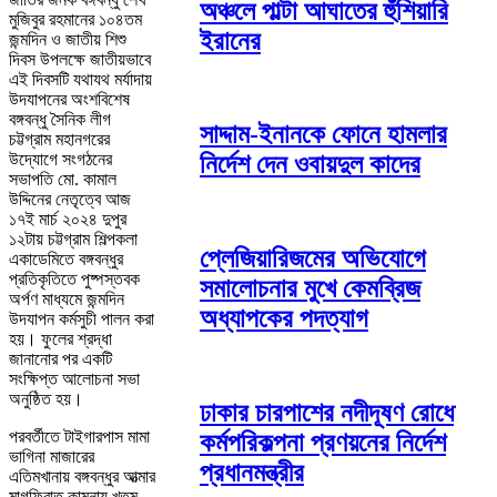
অঞ্চলে পাল্টা আঘাতের হুঁশিয়ারি
মুজিবুর রহমানের ১০৪তম
ইরানের
জন্মদিন ও জাতীয় শিশু
দিবস উপলক্ষে জাতীয়ভাবে
এই দিবসটি যথাযথ মর্যাদায়
উদযাপনের অংশবিশেষ
বঙ্গবন্ধু সৈনিক লীগ
সাদ্দাম-ইনানকে ফোনে হামলার
চট্টগ্রাম মহানগরের
উদ্যোগে সংগঠনের
নির্দেশ দেন ওবায়দুল কাদের
সভাপতি মো. কামাল
উদ্দিনের নেতৃত্বে আজ
১৭ই মার্চ ২০২৪ দুপুর
১২টায় চট্টগ্রাম শিল্পকলা
প্লেজিয়ারিজমের অভিযোগে
একাডেমিতে বঙ্গবন্ধুর
প্রতিকৃতিতে পুষ্পস্তবক
সমালোচনার মুখে কেমব্রিজ
অর্পণ মাধ্যমে জন্মদিন
অধ্যাপকের পদত্যাগ
উদযাপন কর্মসুচী পালন করা
হয়। ফুলের শ্রদ্ধা
জানানোর পর একটি
সংক্ষিপ্ত আলোচনা সভা
অনুষ্ঠিত হয়।
ঢাকার চারপাশের নদীদূষণ রোধে
পরবর্তীতে টাইগারপাস মামা
কর্মপরিকল্পনা প্রণয়নের নির্দেশ
ভাগিনা মাজারের
প্রধানমন্ত্রীর
এতিমখানায় বঙ্গবন্ধুর আত্মার
মাগফিরাত কামনায় খতম