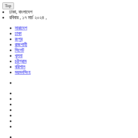
Top
ঢাকা, বাংলাদেশ
রবিবার , ১৭ মার্চ ২০২৪ ,
সারাদেশ
ঢাকা
রংপুর
রাজশাহী
সিলেট
খুলনা
চট্টগ্রাম
বরিশাল
ময়মনসিংহ