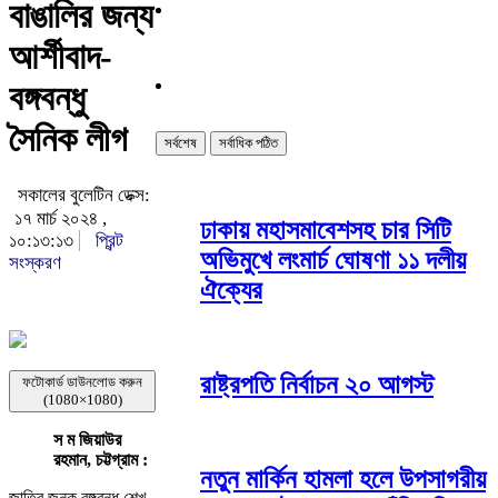
বাঙালির জন্য
আর্শীবাদ-
বঙ্গবন্ধু
সৈনিক লীগ
সর্বশেষ
সর্বাধিক পঠিত
সকালের বুলেটিন ডেক্স:
১৭ মার্চ ২০২৪ ,
ঢাকায় মহাসমাবেশসহ চার সিটি
১০:১৩:১৩
প্রিন্ট
অভিমুখে লংমার্চ ঘোষণা ১১ দলীয়
সংস্করণ
ঐক্যের
রাষ্ট্রপতি নির্বাচন ২০ আগস্ট
ফটোকার্ড ডাউনলোড করুন
(1080×1080)
স ম জিয়াউর
রহমান, চট্টগ্রাম :
নতুন মার্কিন হামলা হলে উপসাগরীয়
জাতির জনক বঙ্গবন্ধু শেখ