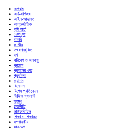
অপরাধ
অর্থ-বাণিজ্য
আইন-আদালত
আন্তর্জাতিক
কৃষি বার্তা
খেলাধুলা
চাকরি
জাতীয়
তথ্যপ্রযুক্তি
ধর্ম
পরিবেশ ও জলবায়ু
প্রচ্ছদ
প্রবাসের খবর
প্রযুক্তি
ফ্যাশন
বিনোদন
বিশেষ প্রতিবেদন
ভিডিও গ্যালারি
ভ্রমণ
রাজনীতি
লাইফস্টাইল
শিক্ষা ও শিক্ষাঙ্গন
সম্পাদকীয়
সারাদেশ