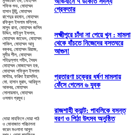
অভিযানে ৭ ডাকাত সদস্য
মুনজারিন হক, মোহাম্মদ
শফিক শুভ, মোহাম্মদ
গ্রেফতার
হাসান মিন্টু, মোহাম্মদ
রাশেদুর রহমান, মোহাম্মদ
রফিকুল ইসলাম মল্লিক,
মাসুদ রানা, মোহাম্মদ জসিম
উদ্দিন, মাইনুল ইসলাম,
লক্ষ্মীপুরে চাঁদা না পেয়ে খুন : মামলা
মোহাম্মদ জাভেদ, মোহাম্মদ
থেকে বাঁচতে নিজেদের বসতঘরে
শাকিল, মোহাম্মদ আবু
বক্কর, মোহাম্মদ রিয়াজ,
আগুন!
সুদীর শীল, মোহাম্মদ
শহিদুল্লাহ শহীদ, সৈয়দ
মোহাম্মদ মোজাম্মেল হক,
মোহাম্মদ শফিকুল ইসলাম
প্রতারণা চক্রের ধর্ষণ মামলায়
মাস্টার, ফরিদা ইয়াসমিন,
মো. হাসান মুরাদ, আরিফুল
ফেঁসে গেলেন ৬ যুবক
আকবর, মোহাম্মদ
সোলায়মান, মোহাম্মদ
ওসমান প্রমুখ।
রাজশাহী ক্যান্ট: পাবলিকে বসন্ত
বরণ ও পিঠা উৎসব অনুষ্ঠিত
দোয়া মাহফিলে দোয়া পাঠ
ও মোনাজাত পরিচালনা
করেন মওলানা আবুল
বশর। দোয়া মাহফিলে