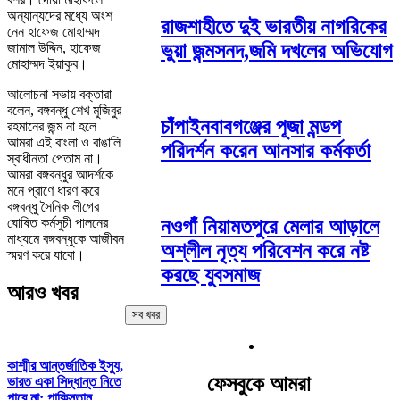
অন্যান্যদের মধ্যে অংশ
রাজশাহীতে দুই ভারতীয় নাগরিকের
নেন হাফেজ মোহাম্মদ
ভুয়া জন্মসনদ,জমি দখলের অভিযোগ
জামাল উদ্দিন, হাফেজ
মোহাম্মদ ইয়াকুব।
আলোচনা সভায় বক্তারা
বলেন, বঙ্গবন্ধু শেখ মুজিবুর
চাঁপাইনবাবগঞ্জের পূজা মন্ডপ
রহমানের জন্ম না হলে
আমরা এই বাংলা ও বাঙালি
পরিদর্শন করেন আনসার কর্মকর্তা
স্বাধীনতা পেতাম না।
আমরা বঙ্গবন্ধুর আদর্শকে
মনে প্রাণে ধারণ করে
বঙ্গবন্ধু সৈনিক লীগের
ঘোষিত কর্মসুচী পালনের
নওগাঁ নিয়ামতপুরে মেলার আড়ালে
মাধ্যমে বঙ্গবন্ধুকে আজীবন
অশ্লীল নৃত্য পরিবেশন করে নষ্ট
স্মরণ করে যাবো।
করছে যুবসমাজ
আরও খবর
সব খবর
কাশ্মীর আন্তর্জাতিক ইস্যু,
ফেসবুকে আমরা
ভারত একা সিদ্ধান্ত নিতে
পারে না: পাকিস্তান