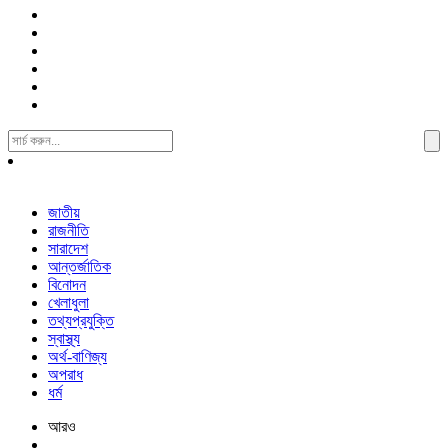
Search
For:
জাতীয়
রাজনীতি
সারাদেশ
আন্তর্জাতিক
বিনোদন
খেলাধুলা
তথ্যপ্রযুক্তি
স্বাস্থ্য
অর্থ-বাণিজ্য
অপরাধ
ধর্ম
আরও