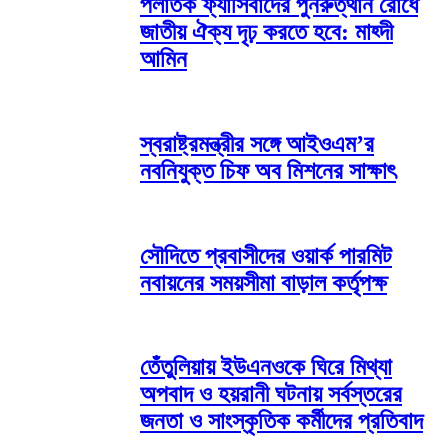
পলাতক ফ্যাসিবাদের পুনরুত্থান রোধে
জাতীয় ঐক্য দৃঢ় করতে হবে: মাহ্দী
আমিন
স্বরাষ্ট্রমন্ত্রীর সঙ্গে আইওএম’র
নবনিযুক্ত চিফ অব মিশনের সাক্ষাৎ
সৌদিতে প্রবাসীদের ওয়ার্ক পারমিট
নবায়নের সময়সীমা বাড়াল কর্তৃপক্ষ
তেঁতুলিয়ায় ইউএনওকে ঘিরে মিথ্যা
অপবাদ ও হয়রানী ঘটনায় সর্বস্তরের
জনতা ও সাংস্কৃতিক কর্মীদের প্রতিবাদ