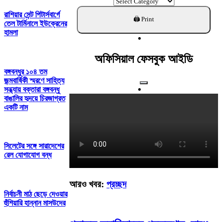
ক্যাটাগরি
খুঁজুন
রাশিয়ার সেন্ট পিটার্সবার্গে
তেল টার্মিনালে ইউক্রেনের
হামলা
অফিসিয়াল ফেসবুক আইডি
বঙ্গবন্ধুর ১০৪ তম
জন্মবার্ষিকী স্মরণে সাহিত্য
সন্ধ্যায় বক্তারা বঙ্গবন্ধু
বাঙালির হৃদয়ে চিরজাগ্রত
একটি নাম
সিলেটের সঙ্গে সারাদেশের
রেল যোগাযোগ বন্ধ
আরও খবর:
প্রচ্ছদ
নির্বাচনী মাঠ ছেড়ে দেওয়ার
হুঁশিয়ারি হান্নান মাসউদের