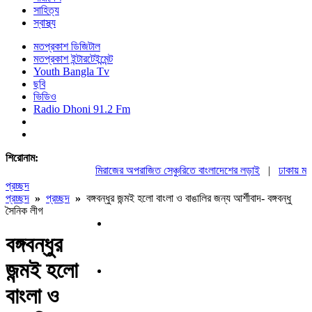
সাহিত্য
স্বাস্থ্য
মতপ্রকাশ ডিজিটাল
মতপ্রকাশ ইন্টারটেইন্মেন্ট
Youth Bangla Tv
ছবি
ভিডিও
Radio Dhoni 91.2 Fm
শিরোনাম:
মিরাজের অপরাজিত সেঞ্চুরিতে বাংলাদেশের লড়াই
|
ঢাকায় মহাস
প্রচ্ছদ
প্রচ্ছদ
»
প্রচ্ছদ
»
বঙ্গবন্ধুর জন্মই হলো বাংলা ও বাঙালির জন্য আর্শীবাদ- বঙ্গবন্ধু
সৈনিক লীগ
বঙ্গবন্ধুর
জন্মই হলো
বাংলা ও