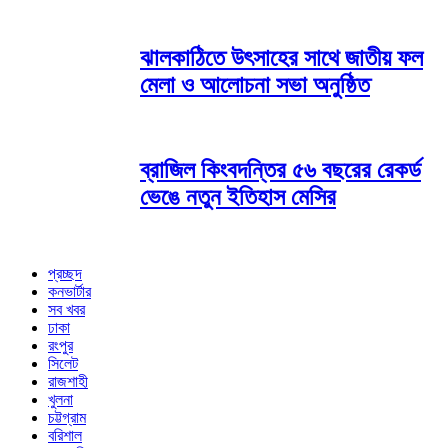
ঝালকাঠিতে উৎসাহের সাথে জাতীয় ফল
মেলা ও আলোচনা সভা অনুষ্ঠিত
ব্রাজিল কিংবদন্তির ৫৬ বছরের রেকর্ড
ভেঙে নতুন ইতিহাস মেসির
প্রচ্ছদ
কনভার্টার
সব খবর
ঢাকা
রংপুর
সিলেট
রাজশাহী
খুলনা
চট্টগ্রাম
বরিশাল