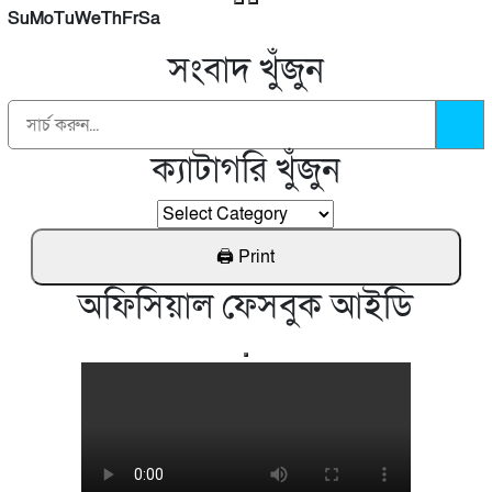
Su
Mo
Tu
We
Th
Fr
Sa
রাজশাহীতে দুই ভারতীয় নাগরিকের ভুয়া জন্মসনদ,জমি
সংবাদ খুঁজুন
দখলের অভিযোগ
চাঁপাইনবাবগঞ্জের পূজা মন্ডপ পরিদর্শন করেন আনসার
কর্মকর্তা
ক্যাটাগরি খুঁজুন
নওগাঁ নিয়ামতপুরে মেলার আড়ালে অশ্লীল নৃত্য পরিবেশন
করে নষ্ট করছে যুবসমাজ
অফিসিয়াল ফেসবুক আইডি