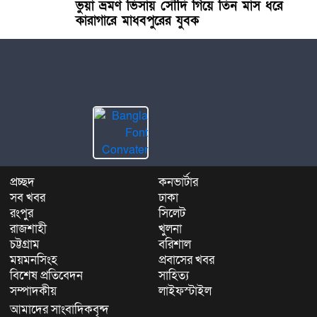
ভুয়া ভ্রমণ ভিসায় সৌদি গিয়ে তিন মাস ধরে
কারাগারে মাধবপুরের যুবক
প্রচ্ছদ
কনভার্টার
সব খবর
ঢাকা
রংপুর
সিলেট
রাজশাহী
খুলনা
চট্টগ্রাম
বরিশাল
ময়মনসিংহ
প্রবাসের খবর
বিশেষ প্রতিবেদন
সাহিত্য
সম্পাদকীয়
লাইফস্টাইল
আমাদের সাংবাদিকবৃন্দ