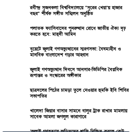
রবীন্দ্র সৃজনকলা বিশ্ববিদ্যালয়ে “সুরের খেয়া’য় হাজার
বছর” শীর্ষক সঙ্গীত সম্মিলন অনুষ্ঠিত
পলাতক ফ্যাসিবাদের পুনরুত্থান রোধে জাতীয় ঐক্য দৃঢ়
করতে হবে: মাহ্দী আমিন
বুয়েটে জুলাই গণঅভ্যুত্থানের স্মরণসভা: বৈষম্যহীন ও
মানবিক বাংলাদেশ গড়ার আহ্বান
জুলাই গণঅভ্যুত্থান দিবসে আনসার-ভিডিপির বৈপ্লবিক
রূপান্তর ও সংস্কারের অঙ্গীকার
ছাত্রদলের পিঠের চামড়া তুলে নেওয়ার হুমকি ইবি শিবির
সভাপতির
খালেদা জিয়ার বাসার সামনে বালুর ট্রাক রাখার মামলায়
সাবেক আমলা জগলুল কারাগারে
‘জুলাই গণহত্যায় জড়িতদের শাস্তি নিশ্চিত করলে কেউ