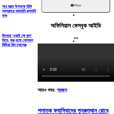
খুঁজুন
শবে বরাত উপলক্ষে হিলি
স্থলবন্দরে আমদানি-রপ্তানি
বন্ধ
অফিসিয়াল ফেসবুক আইডি
ভিভোর ‘ওয়াই সো কুল’
থিমে- শুরু হলো সোশ্যাল
মিডিয়া রিল চ্যালেঞ্জ
আরও খবর:
প্রচ্ছদ
পলাতক ফ্যাসিবাদের পুনরুত্থান রোধে