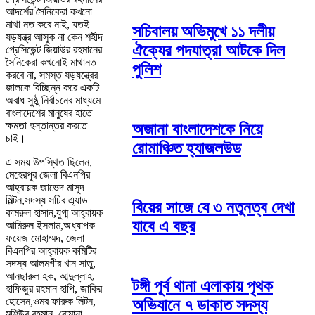
আদর্শের সৈনিকেরা কখনো
মাথা নত করে নাই, যতই
সচিবালয় অভিমুখে ১১ দলীয়
ষড়যন্ত্র আসুক না কেন শহীদ
ঐক্যের পদযাত্রা আটকে দিল
প্রেসিডেন্ট জিয়াউর রহমানের
সৈনিকেরা কখনোই মাথানত
পুলিশ
করবে না, সমস্ত ষড়যন্ত্রের
জালকে বিচ্ছিন্ন করে একটি
অবাধ সুষ্ঠু নির্বাচনের মাধ্যমে
বাংলাদেশের মানুষের হাতে
ক্ষমতা হস্তান্তর করতে
অজানা বাংলাদেশকে নিয়ে
চাই।
রোমাঞ্চিত হ্যাজলউড
এ সময় উপস্থিত ছিলেন,
মেহেরপুর জেলা বিএনপির
আহ্বায়ক জাভেদ মাসুদ
মিল্টন,সদস্য সচিব এ্যাড
বিয়ের সাজে যে ৩ নতুনত্ব দেখা
কামরুল হাসান,যুগ্ম আহ্বায়ক
যাবে এ বছর
আমিরুল ইসলাম,অধ্যাপক
ফয়েজ মোহাম্মদ, জেলা
বিএনপির আহ্বায়ক কমিটির
সদস্য আলমগীর খান সাতু,
আনছারুল হক, আব্দুল্লাহ,
টঙ্গী পূর্ব থানা এলাকায় পৃথক
হাফিজুর রহমান হাপি, জাকির
হোসেন,ওমর ফারুক লিটন,
অভিযানে ৭ ডাকাত সদস্য
মশিউর রহমান, রোমানা