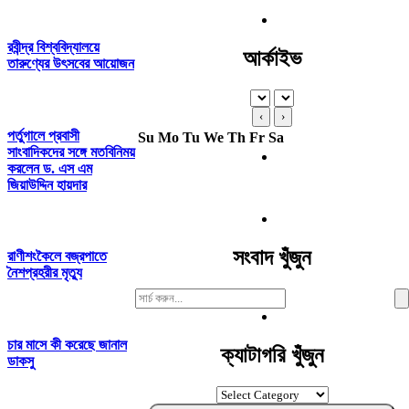
রবীন্দ্র বিশ্ববিদ্যালয়ে
আর্কাইভ
তারুণ্যের উৎসবের আয়োজন
‹
›
পর্তুগালে প্রবাসী
Su
Mo
Tu
We
Th
Fr
Sa
সাংবাদিকদের সঙ্গে মতবিনিময়
করলেন ড. এস এম
জিয়াউদ্দিন হায়দার
সংবাদ খুঁজুন
রাণীশংকৈলে বজ্রপাতে
নৈশপ্রহরীর মৃত্যু
Search
For:
চার মাসে কী করেছে জানাল
ক্যাটাগরি খুঁজুন
ডাকসু
ক্যাটাগরি