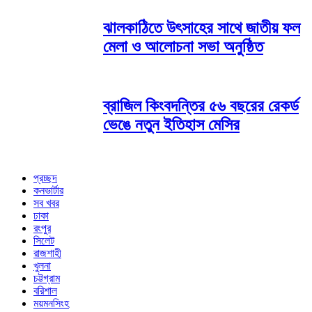
ঝালকাঠিতে উৎসাহের সাথে জাতীয় ফল
মেলা ও আলোচনা সভা অনুষ্ঠিত
ব্রাজিল কিংবদন্তির ৫৬ বছরের রেকর্ড
ভেঙে নতুন ইতিহাস মেসির
প্রচ্ছদ
কনভার্টার
সব খবর
ঢাকা
রংপুর
সিলেট
রাজশাহী
খুলনা
চট্টগ্রাম
বরিশাল
ময়মনসিংহ