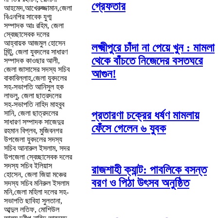
গ্রেফতার
আহমেদ,আখেরুজ্জামান,জেলা
বিএনপির সাবেক যুগ্ম
সম্পাদক আঃ রহিম, জেলা
স্বেচ্ছাসেবক দলের
আহ্বায়ক আজমুল হোসেন
লক্ষ্মীপুরে চাঁদা না পেয়ে খুন : মামলা
মিন্টু, জেলা যুবদলের সাধারণ
থেকে বাঁচতে নিজেদের বসতঘরে
সম্পাদক কাওছার আলী,
জেলা জাসাসের সদস্য সচিব
আগুন!
বাকাবিল্লাহ,জেলা যুবদলের
সহ-সভাপতি আনিসুল হক
লাভলু, জেলা ছাত্রদলের
সহ-সভাপতি নাহিদ মাহবুব
প্রতারণা চক্রের ধর্ষণ মামলায়
সানি, জেলা ছাত্রদলের
সাধারণ সম্পাদক সাজেদুর
ফেঁসে গেলেন ৬ যুবক
রহমান বিপ্লব, মুজিবনগর
উপজেলা যুবদলের সদস্য
সচিব আনারুল ইসলাম, সদর
উপজেলা স্বেচ্ছাসেবক দলের
সদস্য সচিব ইলিয়াস
রাজশাহী ক্যান্ট: পাবলিকে বসন্ত
হোসেন, জেলা জিয়া মঞ্চের
বরণ ও পিঠা উৎসব অনুষ্ঠিত
সদস্য সচিব মনিরুল ইসলাম
মনি,জেলা মহিলা দলের সহ-
সভাপতি ছাবিহা সুলতানা,
আব্দুল লতিফ, মোশিউল