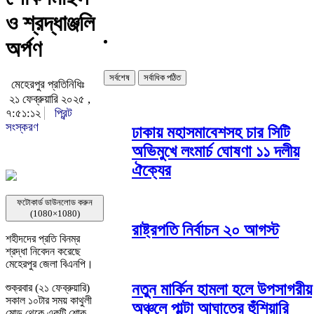
ও শ্রদ্ধাঞ্জলি
অর্পণ
সর্বশেষ
সর্বাধিক পঠিত
মেহেরপুর প্রতিনিধিঃ
২১ ফেব্রুয়ারি ২০২৫ ,
৭:৫১:১২
প্রিন্ট
সংস্করণ
ঢাকায় মহাসমাবেশসহ চার সিটি
অভিমুখে লংমার্চ ঘোষণা ১১ দলীয়
ঐক্যের
ফটোকার্ড ডাউনলোড করুন
(1080×1080)
রাষ্ট্রপতি নির্বাচন ২০ আগস্ট
শহীদদের প্রতি বিনম্র
শ্রদ্ধা নিবেদন করেছে
মেহেরপুর জেলা বিএনপি।
নতুন মার্কিন হামলা হলে উপসাগরীয়
শুক্রবার (২১ ফেব্রুয়ারি)
সকাল ১০টার সময় কাথুলী
অঞ্চলে পাল্টা আঘাতের হুঁশিয়ারি
মোড় থেকে একটি শোক