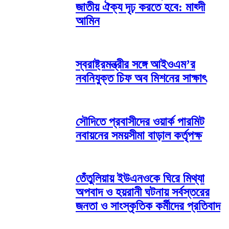
জাতীয় ঐক্য দৃঢ় করতে হবে: মাহ্দী
আমিন
স্বরাষ্ট্রমন্ত্রীর সঙ্গে আইওএম’র
নবনিযুক্ত চিফ অব মিশনের সাক্ষাৎ
সৌদিতে প্রবাসীদের ওয়ার্ক পারমিট
নবায়নের সময়সীমা বাড়াল কর্তৃপক্ষ
তেঁতুলিয়ায় ইউএনওকে ঘিরে মিথ্যা
অপবাদ ও হয়রানী ঘটনায় সর্বস্তরের
জনতা ও সাংস্কৃতিক কর্মীদের প্রতিবাদ