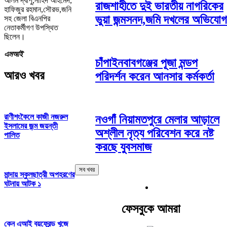
আলম দ্বীপু,নাহিদ আহমেদ,
রাজশাহীতে দুই ভারতীয় নাগরিকের
হাফিজুর রহমান,সৌরভ,জনি
ভুয়া জন্মসনদ,জমি দখলের অভিযোগ
সহ জেলা বিএনপির
নেতাকর্মীগণ উপস্থিত
ছিলেন।
এমআই
চাঁপাইনবাবগঞ্জের পূজা মন্ডপ
আরও খবর
পরিদর্শন করেন আনসার কর্মকর্তা
রাণীশংকৈলে কাজী নজরুল
নওগাঁ নিয়ামতপুরে মেলার আড়ালে
ইসলামের জন্ম জয়ন্তী
অশ্লীল নৃত্য পরিবেশন করে নষ্ট
পালিত
করছে যুবসমাজ
সব খবর
মান্দায় স্কুলছাত্রী অপহরণের
ঘটনায় আটক ১
ফেসবুকে আমরা
কেন এআই বয়ফ্রেন্ড খুজে