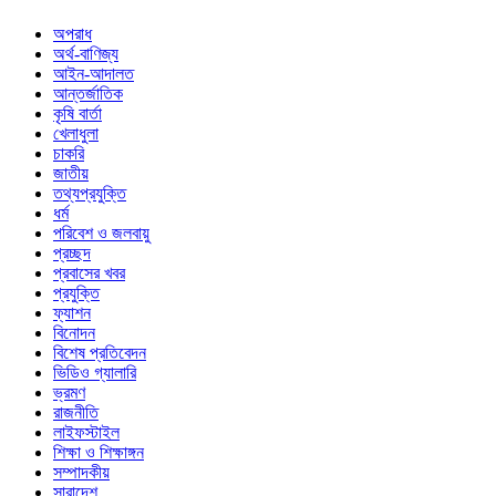
অপরাধ
অর্থ-বাণিজ্য
আইন-আদালত
আন্তর্জাতিক
কৃষি বার্তা
খেলাধুলা
চাকরি
জাতীয়
তথ্যপ্রযুক্তি
ধর্ম
পরিবেশ ও জলবায়ু
প্রচ্ছদ
প্রবাসের খবর
প্রযুক্তি
ফ্যাশন
বিনোদন
বিশেষ প্রতিবেদন
ভিডিও গ্যালারি
ভ্রমণ
রাজনীতি
লাইফস্টাইল
শিক্ষা ও শিক্ষাঙ্গন
সম্পাদকীয়
সারাদেশ