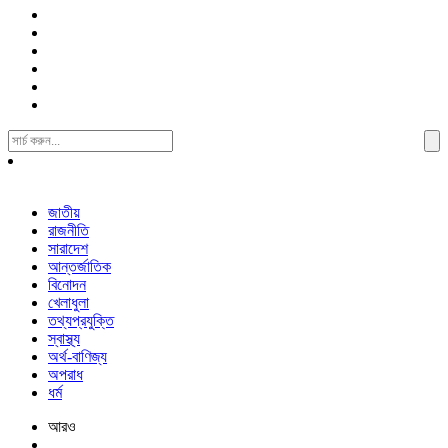
Search
For:
জাতীয়
রাজনীতি
সারাদেশ
আন্তর্জাতিক
বিনোদন
খেলাধুলা
তথ্যপ্রযুক্তি
স্বাস্থ্য
অর্থ-বাণিজ্য
অপরাধ
ধর্ম
আরও