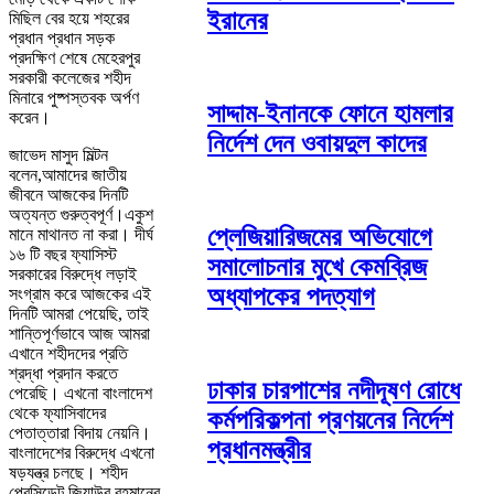
ইরানের
মিছিল বের হয়ে শহরের
প্রধান প্রধান সড়ক
প্রদক্ষিণ শেষে মেহেরপুর
সরকারী কলেজের শহীদ
মিনারে পুষ্পস্তবক অর্পণ
সাদ্দাম-ইনানকে ফোনে হামলার
করেন।
নির্দেশ দেন ওবায়দুল কাদের
জাভেদ মাসুদ মিল্টন
বলেন,আমাদের জাতীয়
জীবনে আজকের দিনটি
অত্যন্ত গুরুত্বপূর্ণ।একুশ
প্লেজিয়ারিজমের অভিযোগে
মানে মাথানত না করা। দীর্ঘ
১৬ টি বছর ফ্যাসিস্ট
সমালোচনার মুখে কেমব্রিজ
সরকারের বিরুদ্ধে লড়াই
অধ্যাপকের পদত্যাগ
সংগ্রাম করে আজকের এই
দিনটি আমরা পেয়েছি, তাই
শান্তিপূর্ণভাবে আজ আমরা
এখানে শহীদদের প্রতি
শ্রদ্ধা প্রদান করতে
ঢাকার চারপাশের নদীদূষণ রোধে
পেরেছি। এখনো বাংলাদেশ
থেকে ফ্যাসিবাদের
কর্মপরিকল্পনা প্রণয়নের নির্দেশ
পেতাত্তারা বিদায় নেয়নি।
প্রধানমন্ত্রীর
বাংলাদেশের বিরুদ্ধে এখনো
ষড়যন্ত্র চলছে। শহীদ
প্রেসিডেন্ট জিয়াউর রহমানের