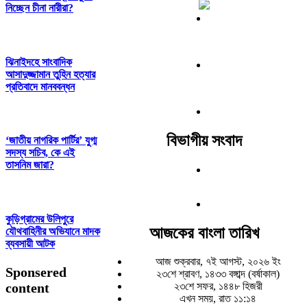
নিচ্ছেন চীনা নারীরা?
ঝিনাইদহে সাংবাদিক
আসাদুজ্জামান তুহিন হত্যার
প্রতিবাদে মানববন্ধন
বিভাগীয় সংবাদ
‘জাতীয় নাগরিক পার্টির’ যুগ্ম
সদস্য সচিব, কে এই
তাসনিম জারা?
কুড়িগ্রামের উলিপুরে
আজকের বাংলা তারিখ
যৌথবাহিনীর অভিযানে মাদক
ব্যবসায়ী আটক
আজ শুক্রবার, ৭ই আগস্ট, ২০২৬ ইং
Sponsered
২৩শে শ্রাবণ, ১৪৩৩ বঙ্গাব্দ (বর্ষাকাল)
content
২৩শে সফর, ১৪৪৮ হিজরী
এখন সময়, রাত ১১:১৪