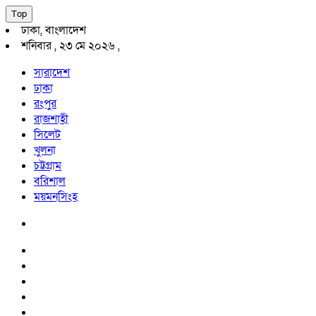
Top
ঢাকা, বাংলাদেশ
শনিবার , ২৩ মে ২০২৬ ,
সারাদেশ
ঢাকা
রংপুর
রাজশাহী
সিলেট
খুলনা
চট্টগ্রাম
বরিশাল
ময়মনসিংহ