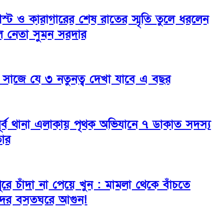
্ট ও কারাগারের শেষ রাতের স্মৃতি তুলে ধরলেন
দল নেতা সুমন সরদার
 সাজে যে ৩ নতুনত্ব দেখা যাবে এ বছর
 পূর্ব থানা এলাকায় পৃথক অভিযানে ৭ ডাকাত সদস্য
তার
মীপুরে চাঁদা না পেয়ে খুন : মামলা থেকে বাঁচতে
দের বসতঘরে আগুন!