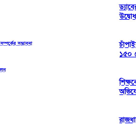
ড্যাব
উদ্বোধ
চাঁপা
্পর্কের সম্ভাবনা
১৫০ 
ালন
শিক্ষক
অভিয
রাজধা