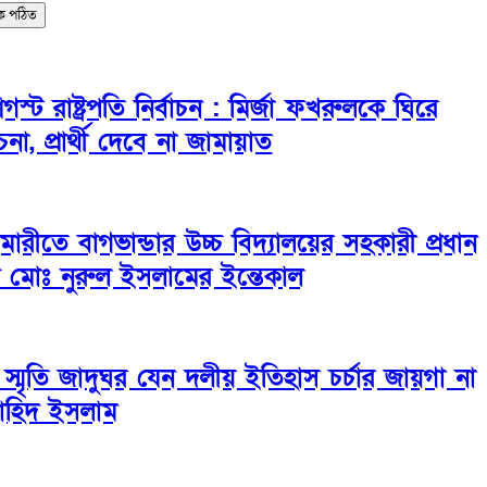
িক পঠিত
স্ট রাষ্ট্রপতি নির্বাচন : মির্জা ফখরুলকে ঘিরে
া, প্রার্থী দেবে না জামায়াত
গামারীতে বাগভান্ডার উচ্চ বিদ্যালয়ের সহকারী প্রধান
ক মোঃ নুরুল ইসলামের ইন্তেকাল
 স্মৃতি জাদুঘর যেন দলীয় ইতিহাস চর্চার জায়গা না
াহিদ ইসলাম