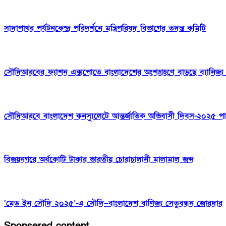
সাদাপাথর পর্যটনকেন্দ্র পরিদর্শনে মন্ত্রিপরিষদ বিভাগের তদন্ত কমিটি
সৌদিআরবের ফ্যাশন এক্সপোতে বাংলাদেশের অংশগ্রহণে বাড়ছে ব্যানিজ্য সম
সৌদিআরবে বাংলাদেশ কনস্যুলেটে আন্তর্জাতিক অভিবাসী দিবস-২০২৫ প
বিজয়নগরে অর্ধকোটি টাকার ভারতীয় চোরাচালানী মালামাল জব্দ
‘মেড ইন সৌদি ২০২৫’-এ সৌদি–বাংলাদেশ বাণিজ্য সেতুবন্ধন জোরদার
Sponsered content