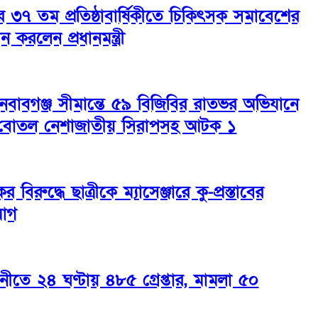
ের ৩৭ তম প্রতিষ্ঠাবার্ষিকীতে চিকিৎসক সমাবেশের
ন করলেন প্রধানমন্ত্রী
ইনবাবগঞ্জ সীমান্তে ৫৯ বিজিবির রাতভর অভিযানে
বোতল নেশাজাতীয় সিরাপসহ আটক ১
ের বিরুদ্ধে ছাত্রীকে ম্যাসেঞ্জারে কু-প্রস্তাবের
োগ
নীতে ২৪ ঘণ্টায় ৪৮৫ গ্রেপ্তার, মামলা ৫০