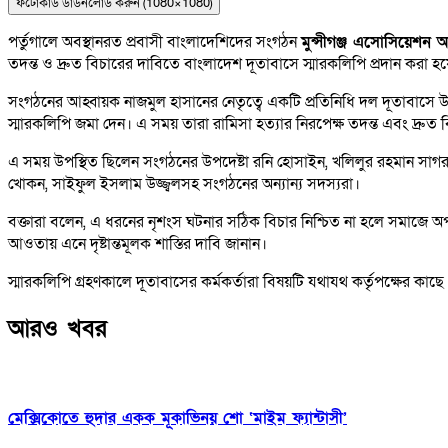
ফটোকার্ড ডাউনলোড করুন (1080×1080)
পর্তুগালে অবস্থানরত প্রবাসী বাংলাদেশিদের সংগঠন
মুন্সীগঞ্জ এসোসিয়েশন অ
তদন্ত ও দ্রুত বিচারের দাবিতে বাংলাদেশ দূতাবাসে স্মারকলিপি প্রদান করা হ
সংগঠনের আহ্বায়ক নাজমুল হাসানের নেতৃত্বে একটি প্রতিনিধি দল দূতাবাসে উ
স্মারকলিপি জমা দেন। এ সময় তারা রামিসা হত্যার নিরপেক্ষ তদন্ত এবং দ্রুত 
এ সময় উপস্থিত ছিলেন সংগঠনের উপদেষ্টা রনি হোসাইন, খলিলুর রহমান সাগ
খোকন, সাইফুল ইসলাম উজ্জ্বলসহ সংগঠনের অন্যান্য সদস্যরা।
বক্তারা বলেন, এ ধরনের নৃশংস ঘটনার সঠিক বিচার নিশ্চিত না হলে সমাজে অ
আওতায় এনে দৃষ্টান্তমূলক শাস্তির দাবি জানান।
স্মারকলিপি গ্রহণকালে দূতাবাসের কর্মকর্তারা বিষয়টি যথাযথ কর্তৃপক্ষের কাছ
আরও খবর
মেক্সিকোতে হুদার একক মূকাভিনয় শো ‘মাইম ফ্যান্টাসী’