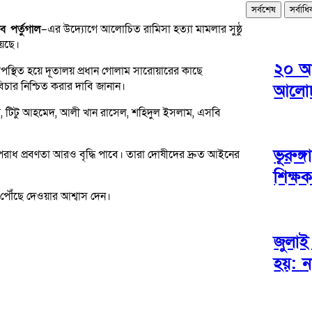
সর্বশেষ
সর্বাধ
ব পর্তুগাল
–এর উদ্যোগে আলোচিত রামিসা হত্যা মামলার সুষ্ঠু
য়েছে।
২০ আগ
পস্থিত হয়ে দূতালয় প্রধান গোলাম সারোয়ারের কাছে
বিচার নিশ্চিত করার দাবি জানান।
আলোচন
র, টিটু আহমেদ, আলী খান রাসেল, শহিদুল ইসলাম, এসবি
ভূরুঙ্
পরাধ প্রবণতা আরও বৃদ্ধি পাবে। তারা দোষীদের দ্রুত আইনের
শিক্ষ
ে পৌঁছে দেওয়ার আশ্বাস দেন।
জুলাই
হয়: ন