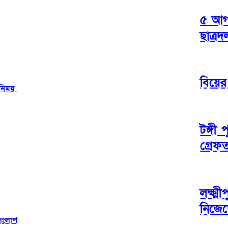
৫ আগস
ছাত্র
বিয়ের
বিনিময়
টঙ্গী
গ্রেফ
লক্ষ্
নিজে
সংলাপ