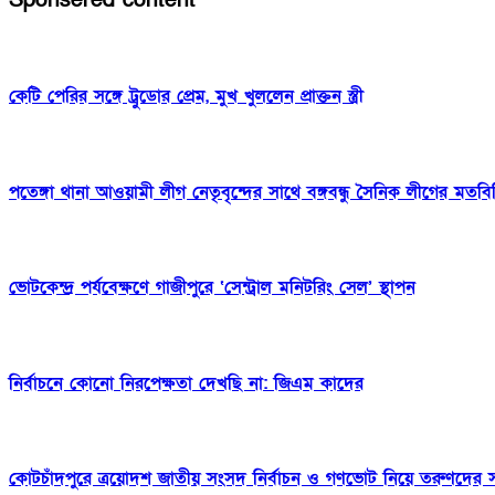
কেটি পেরির সঙ্গে ট্রুডোর প্রেম, মুখ খুললেন প্রাক্তন স্ত্রী
পতেঙ্গা থানা আওয়ামী লীগ নেতৃবৃন্দের সাথে বঙ্গবন্ধু সৈনিক লীগের মত
ভোটকেন্দ্র পর্যবেক্ষণে গাজীপুরে ‘সেন্ট্রাল মনিটরিং সেল’ স্থাপন
নির্বাচনে কোনো নিরপেক্ষতা দেখছি না: জিএম কাদের
কোটচাঁদপুরে ত্রয়োদশ জাতীয় সংসদ নির্বাচন ও গণভোট নিয়ে তরুণদের 